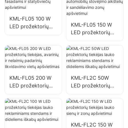
KML-FL05 100 W
KML-FL05 150 W
LED prožektorių
LED prožektorių
tiekėjas pastatų
tiekėjas automobilių
fasadams ir
stovėjimo aikštelių
statybviečių
ir sandėliavimo
apšvietimui
zonų apšvietimui
KML-FL05 200 W
KML-FL2C 50W
LED prožektorių
LED prožektorių
tiekėjas, avarinių ir
tiekėjas lauko
nelaimių padarinių
reklaminiams
likvidavimo vietų
stendams ir
apšvietimas
dideliems iškabų
apšvietimui
KML-FL2C 150 W