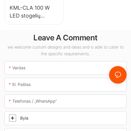
KML-CLA 100 W
LED stogelių
šviestuvų tiekėjas
vidaus erdvėms,
Leave A Comment
tokioms kaip
degalinės ir
we welcome custom designs and ideas and is able to cater to
the specific requirements.
požeminės perėjos.
Vardas
El. Paštas
Telefonas / „WhatsApp“
Byla