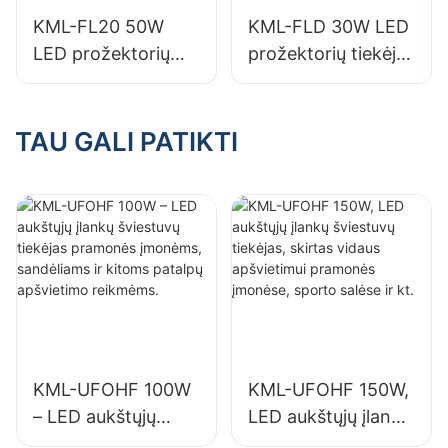
gamyklų pastatai ir
gamyklų pastatai ir
KML-FL20 50W
KML-FLD 30W LED
sandėliai.
sandėliai.
LED prožektorių
prožektorių tiekėjas
tiekėjas lauko
lauko reklaminiams
reklaminiams
stendams ir
stendams ir
dideliems iškabų
TAU GALI PATIKTI
dideliems iškabų
apšvietimui
apšvietimui
KML-UFOHF 100W
KML-UFOHF 150W,
– LED aukštųjų
LED aukštųjų įlankų
įlankų šviestuvų
šviestuvų tiekėjas,