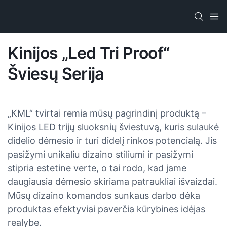
Kinijos „Led Tri Proof“
Šviesų Serija
„KML“ tvirtai remia mūsų pagrindinį produktą –
Kinijos LED trijų sluoksnių šviestuvą, kuris sulaukė
didelio dėmesio ir turi didelį rinkos potencialą. Jis
pasižymi unikaliu dizaino stiliumi ir pasižymi
stipria estetine verte, o tai rodo, kad jame
daugiausia dėmesio skiriama patraukliai išvaizdai.
Mūsų dizaino komandos sunkaus darbo dėka
produktas efektyviai paverčia kūrybines idėjas
realybe.