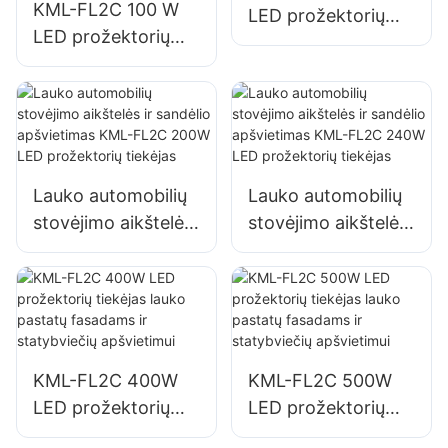
KML-FL2C 100 W
LED prožektorių
LED prožektorių
tiekėjas lauko sienų
tiekėjas lauko
ir zonų apšvietimui
reklaminiams
stendams ir
dideliems iškabų
apšvietimui
Lauko automobilių
Lauko automobilių
stovėjimo aikštelės
stovėjimo aikštelės
ir sandėlio
ir sandėlio
apšvietimas KML-
apšvietimas KML-
FL2C 200W LED
FL2C 240W LED
prožektorių tiekėjas
prožektorių tiekėjas
KML-FL2C 400W
KML-FL2C 500W
LED prožektorių
LED prožektorių
tiekėjas lauko
tiekėjas lauko