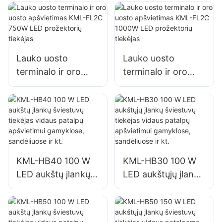
pastatų fasadams ir
pastatų fasadams ir
statybviečių
statybviečių
apšvietimui
apšvietimui
Lauko uosto
Lauko uosto
terminalo ir oro
terminalo ir oro
uosto apšvietimas
uosto apšvietimas
KML-FL2C 750W
KML-FL2C 1000W
LED prožektorių
LED prožektorių
tiekėjas
tiekėjas
KML-HB40 100 W
KML-HB30 100 W
LED aukštų įlankų
LED aukštųjų įlankų
šviestuvų tiekėjas
šviestuvų tiekėjas
vidaus patalpų
vidaus patalpų
apšvietimui
apšvietimui