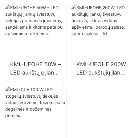
tiekėjas pramonės
skirtas vidaus
įmonėms,
apšvietimui
sandėliams ir
pramonės įmonėse,
kitoms patalpų
sporto salėse ir kt.
apšvietimo
reikmėms.
KML-UFOHF 50W –
KML-UFOHF 200W,
LED aukštųjų įlankų
LED aukštųjų įlankų
šviestuvų tiekėjas
šviestuvų tiekėjas,
pramonės
skirtas vidaus
įmonėms,
apšvietimui parodų
sandėliams ir
salėse, sporto
kitoms patalpų
salėse ir kt.
apšvietimo
reikmėms.