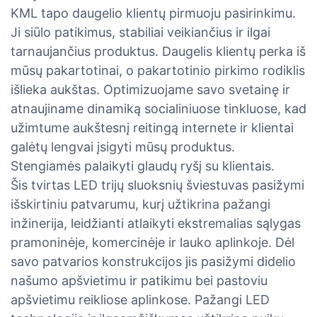
KML tapo daugelio klientų pirmuoju pasirinkimu.
Ji siūlo patikimus, stabiliai veikiančius ir ilgai
tarnaujančius produktus. Daugelis klientų perka iš
mūsų pakartotinai, o pakartotinio pirkimo rodiklis
išlieka aukštas. Optimizuojame savo svetainę ir
atnaujiname dinamiką socialiniuose tinkluose, kad
užimtume aukštesnį reitingą internete ir klientai
galėtų lengvai įsigyti mūsų produktus.
Stengiamės palaikyti glaudų ryšį su klientais.
Šis tvirtas LED trijų sluoksnių šviestuvas pasižymi
išskirtiniu patvarumu, kurį užtikrina pažangi
inžinerija, leidžianti atlaikyti ekstremalias sąlygas
pramoninėje, komercinėje ir lauko aplinkoje. Dėl
savo patvarios konstrukcijos jis pasižymi didelio
našumo apšvietimu ir patikimu bei pastoviu
apšvietimu reikliose aplinkose. Pažangi LED