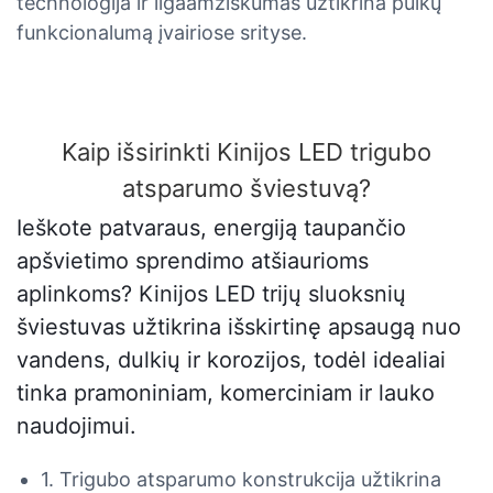
technologija ir ilgaamžiškumas užtikrina puikų
funkcionalumą įvairiose srityse.
Kaip išsirinkti Kinijos LED trigubo
atsparumo šviestuvą?
Ieškote patvaraus, energiją taupančio
apšvietimo sprendimo atšiaurioms
aplinkoms? Kinijos LED trijų sluoksnių
šviestuvas užtikrina išskirtinę apsaugą nuo
vandens, dulkių ir korozijos, todėl idealiai
tinka pramoniniam, komerciniam ir lauko
naudojimui.
1. Trigubo atsparumo konstrukcija užtikrina