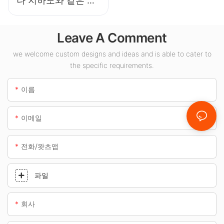
나 지하도와 같은 실
내 공간에 적합한
100W LED 캐노피
Leave A Comment
조명 공급업체입니
다.
we welcome custom designs and ideas and is able to cater to
the specific requirements.
이름
이메일
전화/왓츠앱
파일
회사