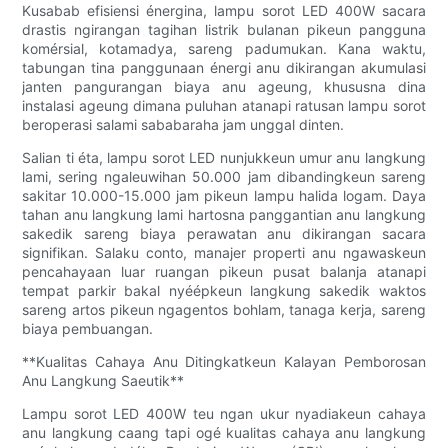
Kusabab efisiensi énergina, lampu sorot LED 400W sacara
drastis ngirangan tagihan listrik bulanan pikeun pangguna
komérsial, kotamadya, sareng padumukan. Kana waktu,
tabungan tina panggunaan énergi anu dikirangan akumulasi
janten pangurangan biaya anu ageung, khususna dina
instalasi ageung dimana puluhan atanapi ratusan lampu sorot
beroperasi salami sababaraha jam unggal dinten.
Salian ti éta, lampu sorot LED nunjukkeun umur anu langkung
lami, sering ngaleuwihan 50.000 jam dibandingkeun sareng
sakitar 10.000-15.000 jam pikeun lampu halida logam. Daya
tahan anu langkung lami hartosna panggantian anu langkung
sakedik sareng biaya perawatan anu dikirangan sacara
signifikan. Salaku conto, manajer properti anu ngawaskeun
pencahayaan luar ruangan pikeun pusat balanja atanapi
tempat parkir bakal nyéépkeun langkung sakedik waktos
sareng artos pikeun ngagentos bohlam, tanaga kerja, sareng
biaya pembuangan.
**Kualitas Cahaya Anu Ditingkatkeun Kalayan Pemborosan
Anu Langkung Saeutik**
Lampu sorot LED 400W teu ngan ukur nyadiakeun cahaya
anu langkung caang tapi ogé kualitas cahaya anu langkung