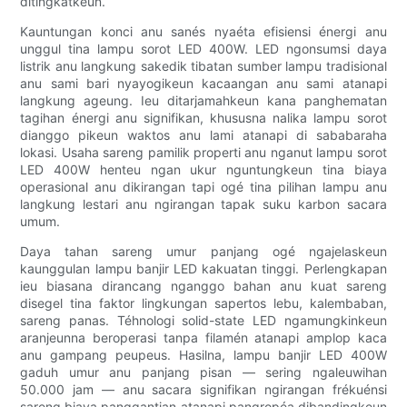
ditingkatkeun.
Kauntungan konci anu sanés nyaéta efisiensi énergi anu
unggul tina lampu sorot LED 400W. LED ngonsumsi daya
listrik anu langkung sakedik tibatan sumber lampu tradisional
anu sami bari nyayogikeun kacaangan anu sami atanapi
langkung ageung. Ieu ditarjamahkeun kana panghematan
tagihan énergi anu signifikan, khususna nalika lampu sorot
dianggo pikeun waktos anu lami atanapi di sababaraha
lokasi. Usaha sareng pamilik properti anu nganut lampu sorot
LED 400W henteu ngan ukur nguntungkeun tina biaya
operasional anu dikirangan tapi ogé tina pilihan lampu anu
langkung lestari anu ngirangan tapak suku karbon sacara
umum.
Daya tahan sareng umur panjang ogé ngajelaskeun
kaunggulan lampu banjir LED kakuatan tinggi. Perlengkapan
ieu biasana dirancang nganggo bahan anu kuat sareng
disegel tina faktor lingkungan sapertos lebu, kalembaban,
sareng panas. Téhnologi solid-state LED ngamungkinkeun
aranjeunna beroperasi tanpa filamén atanapi amplop kaca
anu gampang peupeus. Hasilna, lampu banjir LED 400W
gaduh umur anu panjang pisan — sering ngaleuwihan
50.000 jam — anu sacara signifikan ngirangan frékuénsi
sareng biaya panggantian atanapi pangropéa dibandingkeun