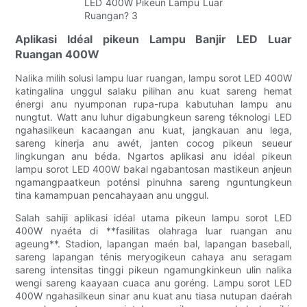
Aplikasi Idéal pikeun Lampu Banjir LED Luar
Ruangan 400W
Nalika milih solusi lampu luar ruangan, lampu sorot LED 400W
katingalina unggul salaku pilihan anu kuat sareng hemat
énergi anu nyumponan rupa-rupa kabutuhan lampu anu
nungtut. Watt anu luhur digabungkeun sareng téknologi LED
ngahasilkeun kacaangan anu kuat, jangkauan anu lega,
sareng kinerja anu awét, janten cocog pikeun seueur
lingkungan anu béda. Ngartos aplikasi anu idéal pikeun
lampu sorot LED 400W bakal ngabantosan mastikeun anjeun
ngamangpaatkeun poténsi pinuhna sareng nguntungkeun
tina kamampuan pencahayaan anu unggul.
Salah sahiji aplikasi idéal utama pikeun lampu sorot LED
400W nyaéta di **fasilitas olahraga luar ruangan anu
ageung**. Stadion, lapangan maén bal, lapangan baseball,
sareng lapangan ténis meryogikeun cahaya anu seragam
sareng intensitas tinggi pikeun ngamungkinkeun ulin nalika
wengi sareng kaayaan cuaca anu goréng. Lampu sorot LED
400W ngahasilkeun sinar anu kuat anu tiasa nutupan daérah