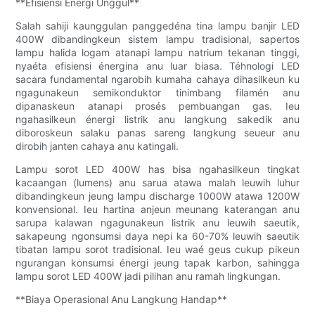
**Efisiensi Énergi Unggul**
Salah sahiji kaunggulan panggedéna tina lampu banjir LED
400W dibandingkeun sistem lampu tradisional, sapertos
lampu halida logam atanapi lampu natrium tekanan tinggi,
nyaéta efisiensi énergina anu luar biasa. Téhnologi LED
sacara fundamental ngarobih kumaha cahaya dihasilkeun ku
ngagunakeun semikonduktor tinimbang filamén anu
dipanaskeun atanapi prosés pembuangan gas. Ieu
ngahasilkeun énergi listrik anu langkung sakedik anu
diboroskeun salaku panas sareng langkung seueur anu
dirobih janten cahaya anu katingali.
Lampu sorot LED 400W has bisa ngahasilkeun tingkat
kacaangan (lumens) anu sarua atawa malah leuwih luhur
dibandingkeun jeung lampu discharge 1000W atawa 1200W
konvensional. Ieu hartina anjeun meunang katerangan anu
sarupa kalawan ngagunakeun listrik anu leuwih saeutik,
sakapeung ngonsumsi daya nepi ka 60-70% leuwih saeutik
tibatan lampu sorot tradisional. Ieu waé geus cukup pikeun
ngurangan konsumsi énergi jeung tapak karbon, sahingga
lampu sorot LED 400W jadi pilihan anu ramah lingkungan.
**Biaya Operasional Anu Langkung Handap**