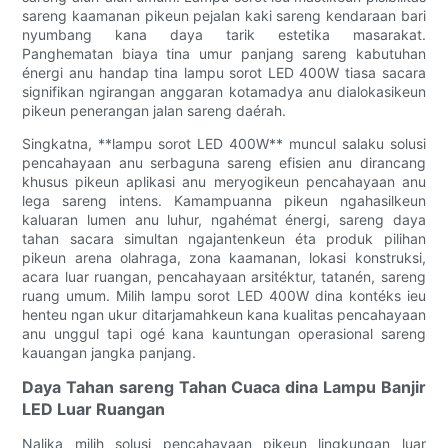
sareng kaamanan pikeun pejalan kaki sareng kendaraan bari
nyumbang kana daya tarik estetika masarakat.
Panghematan biaya tina umur panjang sareng kabutuhan
énergi anu handap tina lampu sorot LED 400W tiasa sacara
signifikan ngirangan anggaran kotamadya anu dialokasikeun
pikeun penerangan jalan sareng daérah.
Singkatna, **lampu sorot LED 400W** muncul salaku solusi
pencahayaan anu serbaguna sareng efisien anu dirancang
khusus pikeun aplikasi anu meryogikeun pencahayaan anu
lega sareng intens. Kamampuanna pikeun ngahasilkeun
kaluaran lumen anu luhur, ngahémat énergi, sareng daya
tahan sacara simultan ngajantenkeun éta produk pilihan
pikeun arena olahraga, zona kaamanan, lokasi konstruksi,
acara luar ruangan, pencahayaan arsitéktur, tatanén, sareng
ruang umum. Milih lampu sorot LED 400W dina kontéks ieu
henteu ngan ukur ditarjamahkeun kana kualitas pencahayaan
anu unggul tapi ogé kana kauntungan operasional sareng
kauangan jangka panjang.
Daya Tahan sareng Tahan Cuaca dina Lampu Banjir
LED Luar Ruangan
Nalika milih solusi pencahayaan pikeun lingkungan luar