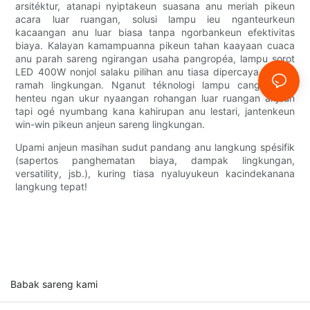
arsitéktur, atanapi nyiptakeun suasana anu meriah pikeun
acara luar ruangan, solusi lampu ieu nganteurkeun
kacaangan anu luar biasa tanpa ngorbankeun efektivitas
biaya. Kalayan kamampuanna pikeun tahan kaayaan cuaca
anu parah sareng ngirangan usaha pangropéa, lampu sorot
LED 400W nonjol salaku pilihan anu tiasa dipercaya sareng
ramah lingkungan. Nganut téknologi lampu canggih ieu
henteu ngan ukur nyaangan rohangan luar ruangan anjeun
tapi ogé nyumbang kana kahirupan anu lestari, jantenkeun
win-win pikeun anjeun sareng lingkungan.
Upami anjeun masihan sudut pandang anu langkung spésifik
(sapertos panghematan biaya, dampak lingkungan,
versatility, jsb.), kuring tiasa nyaluyukeun kacindekanana
langkung tepat!
Babak sareng kami