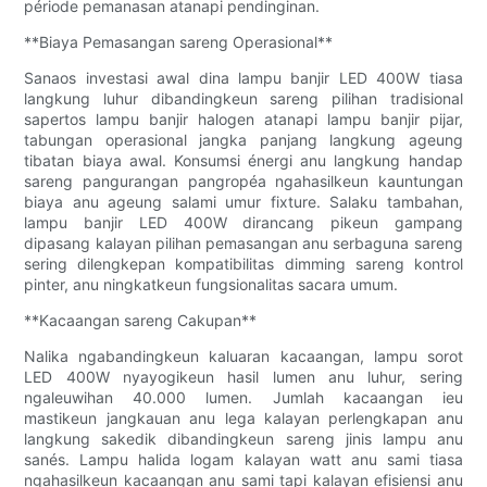
période pemanasan atanapi pendinginan.
**Biaya Pemasangan sareng Operasional**
Sanaos investasi awal dina lampu banjir LED 400W tiasa
langkung luhur dibandingkeun sareng pilihan tradisional
sapertos lampu banjir halogen atanapi lampu banjir pijar,
tabungan operasional jangka panjang langkung ageung
tibatan biaya awal. Konsumsi énergi anu langkung handap
sareng pangurangan pangropéa ngahasilkeun kauntungan
biaya anu ageung salami umur fixture. Salaku tambahan,
lampu banjir LED 400W dirancang pikeun gampang
dipasang kalayan pilihan pemasangan anu serbaguna sareng
sering dilengkepan kompatibilitas dimming sareng kontrol
pinter, anu ningkatkeun fungsionalitas sacara umum.
**Kacaangan sareng Cakupan**
Nalika ngabandingkeun kaluaran kacaangan, lampu sorot
LED 400W nyayogikeun hasil lumen anu luhur, sering
ngaleuwihan 40.000 lumen. Jumlah kacaangan ieu
mastikeun jangkauan anu lega kalayan perlengkapan anu
langkung sakedik dibandingkeun sareng jinis lampu anu
sanés. Lampu halida logam kalayan watt anu sami tiasa
ngahasilkeun kacaangan anu sami tapi kalayan efisiensi anu