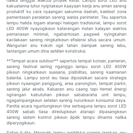
nalika tenggat waktos proyék ketat. Lampu sorot LED anu
kakuatanna luhur nyiptakeun kaayaan kerja anu aman sareng
produktif ku cara nyaangan sakumna daérah, kalebet zona
pementasan peralatan sareng wates perimeter. Teu sapertos
lampu halida logam atanapi halogen tradisional, lampu sorot
LED 400W nyayogikeun katerangan instan kalayan waktos
pemanasan minimal, ngabantosan pagawé nyingkahan
kacilakaan sareng ningkatkeun efisiensi situs sacara umum.
Wangunan anu kokoh ogé tahan dampak sareng lebu,
tantangan umum dina setélan konstruksi.
**Tempat acara outdoor** sapertos tempat konser, pameran,
sareng festival sering nganggo lampu sorot LED 400W
pikeun ningkatkeun suasana, pisibilitas, sareng kaamanan
balaréa. Lampu sorot ieu tiasa diposisikan sacara strategis
pikeun nyaangan panggung, area panongton, tempat parkir,
sareng jalur aksés. Kaluaran anu caang tapi hemat énergi
ngirangan kabutuhan pikeun sababaraha unit lampu,
ngagampangkeun setelan sareng nurunkeun konsumsi daya.
Panitia acara nguntungkeun tina serbaguna lampu sorot LED
400W sabab tiasa diredupkeun atanapi dipasangkeun
sareng sistem kontrol pikeun épék lampu dinamis nalika
diperyogikeun.
Salian ti éta, **proyék lampu arsitéktur sareng lanskap anu