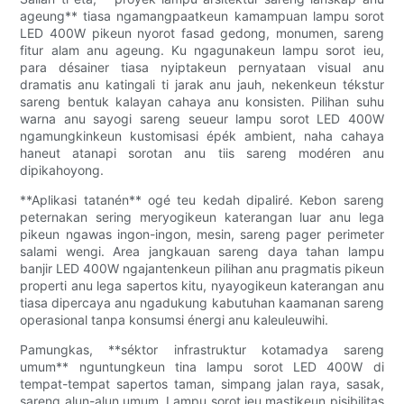
ageung** tiasa ngamangpaatkeun kamampuan lampu sorot
LED 400W pikeun nyorot fasad gedong, monumen, sareng
fitur alam anu ageung. Ku ngagunakeun lampu sorot ieu,
para désainer tiasa nyiptakeun pernyataan visual anu
dramatis anu katingali ti jarak anu jauh, nekenkeun tékstur
sareng bentuk kalayan cahaya anu konsisten. Pilihan suhu
warna anu sayogi sareng seueur lampu sorot LED 400W
ngamungkinkeun kustomisasi épék ambient, naha cahaya
haneut atanapi sorotan anu tiis sareng modéren anu
dipikahoyong.
**Aplikasi tatanén** ogé teu kedah dipaliré. Kebon sareng
peternakan sering meryogikeun katerangan luar anu lega
pikeun ngawas ingon-ingon, mesin, sareng pager perimeter
salami wengi. Area jangkauan sareng daya tahan lampu
banjir LED 400W ngajantenkeun pilihan anu pragmatis pikeun
properti anu lega sapertos kitu, nyayogikeun katerangan anu
tiasa dipercaya anu ngadukung kabutuhan kaamanan sareng
operasional tanpa konsumsi énergi anu kaleuleuwihi.
Pamungkas, **séktor infrastruktur kotamadya sareng
umum** nguntungkeun tina lampu sorot LED 400W di
tempat-tempat sapertos taman, simpang jalan raya, sasak,
sareng alun-alun umum. Lampu sorot ieu mastikeun pisibilitas