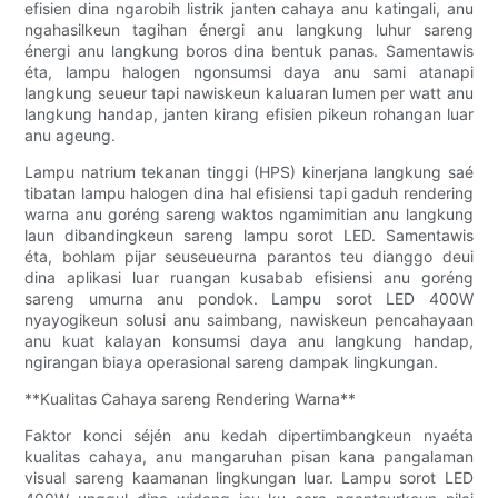
efisien dina ngarobih listrik janten cahaya anu katingali, anu
ngahasilkeun tagihan énergi anu langkung luhur sareng
énergi anu langkung boros dina bentuk panas. Samentawis
éta, lampu halogen ngonsumsi daya anu sami atanapi
langkung seueur tapi nawiskeun kaluaran lumen per watt anu
langkung handap, janten kirang efisien pikeun rohangan luar
anu ageung.
Lampu natrium tekanan tinggi (HPS) kinerjana langkung saé
tibatan lampu halogen dina hal efisiensi tapi gaduh rendering
warna anu goréng sareng waktos ngamimitian anu langkung
laun dibandingkeun sareng lampu sorot LED. Samentawis
éta, bohlam pijar seuseueurna parantos teu dianggo deui
dina aplikasi luar ruangan kusabab efisiensi anu goréng
sareng umurna anu pondok. Lampu sorot LED 400W
nyayogikeun solusi anu saimbang, nawiskeun pencahayaan
anu kuat kalayan konsumsi daya anu langkung handap,
ngirangan biaya operasional sareng dampak lingkungan.
**Kualitas Cahaya sareng Rendering Warna**
Faktor konci séjén anu kedah dipertimbangkeun nyaéta
kualitas cahaya, anu mangaruhan pisan kana pangalaman
visual sareng kaamanan lingkungan luar. Lampu sorot LED