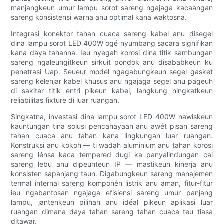
manjangkeun umur lampu sorot sareng ngajaga kacaangan
sareng konsistensi warna anu optimal kana waktosna.
Integrasi konektor tahan cuaca sareng kabel anu disegel
dina lampu sorot LED 400W ogé nyumbang sacara signifikan
kana daya tahanna. Ieu nyegah korosi dina titik sambungan
sareng ngaleungitkeun sirkuit pondok anu disababkeun ku
penetrasi Uap. Seueur modél ngagabungkeun segel gasket
sareng kelenjar kabel khusus anu ngajaga segel anu pageuh
di sakitar titik éntri pikeun kabel, langkung ningkatkeun
reliabilitas fixture di luar ruangan.
Singkatna, investasi dina lampu sorot LED 400W nawiskeun
kauntungan tina solusi pencahayaan anu awét pisan sareng
tahan cuaca anu tahan kana lingkungan luar ruangan.
Konstruksi anu kokoh — ti wadah aluminium anu tahan korosi
sareng lénsa kaca tempered dugi ka panyalindungan cai
sareng lebu anu dipeunteun IP — mastikeun kinerja anu
konsisten sapanjang taun. Digabungkeun sareng manajemen
termal internal sareng komponén listrik anu aman, fitur-fitur
ieu ngabantosan ngajaga efisiensi sareng umur panjang
lampu, jantenkeun pilihan anu idéal pikeun aplikasi luar
ruangan dimana daya tahan sareng tahan cuaca teu tiasa
ditawar.