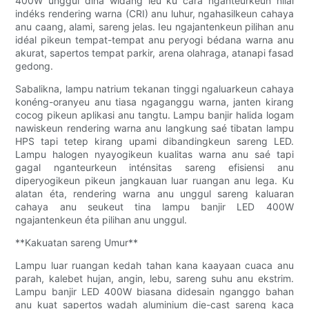
400W unggul dina widang ieu ku cara nganteurkeun nilai
indéks rendering warna (CRI) anu luhur, ngahasilkeun cahaya
anu caang, alami, sareng jelas. Ieu ngajantenkeun pilihan anu
idéal pikeun tempat-tempat anu peryogi bédana warna anu
akurat, sapertos tempat parkir, arena olahraga, atanapi fasad
gedong.
Sabalikna, lampu natrium tekanan tinggi ngaluarkeun cahaya
konéng-oranyeu anu tiasa ngaganggu warna, janten kirang
cocog pikeun aplikasi anu tangtu. Lampu banjir halida logam
nawiskeun rendering warna anu langkung saé tibatan lampu
HPS tapi tetep kirang upami dibandingkeun sareng LED.
Lampu halogen nyayogikeun kualitas warna anu saé tapi
gagal nganteurkeun inténsitas sareng efisiensi anu
diperyogikeun pikeun jangkauan luar ruangan anu lega. Ku
alatan éta, rendering warna anu unggul sareng kaluaran
cahaya anu seukeut tina lampu banjir LED 400W
ngajantenkeun éta pilihan anu unggul.
**Kakuatan sareng Umur**
Lampu luar ruangan kedah tahan kana kaayaan cuaca anu
parah, kalebet hujan, angin, lebu, sareng suhu anu ekstrim.
Lampu banjir LED 400W biasana didesain nganggo bahan
anu kuat sapertos wadah aluminium die-cast sareng kaca