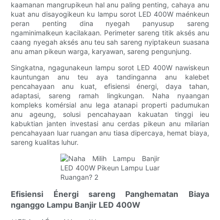
kaamanan mangrupikeun hal anu paling penting, cahaya anu
kuat anu disayogikeun ku lampu sorot LED 400W maénkeun
peran penting dina nyegah panyusup sareng
ngaminimalkeun kacilakaan. Perimeter sareng titik aksés anu
caang nyegah aksés anu teu sah sareng nyiptakeun suasana
anu aman pikeun warga, karyawan, sareng pengunjung.
Singkatna, ngagunakeun lampu sorot LED 400W nawiskeun
kauntungan anu teu aya tandinganna anu kalebet
pencahayaan anu kuat, efisiensi énergi, daya tahan,
adaptasi, sareng ramah lingkungan. Naha nyaangan
kompleks komérsial anu lega atanapi properti padumukan
anu ageung, solusi pencahayaan kakuatan tinggi ieu
kabuktian janten investasi anu cerdas pikeun anu milarian
pencahayaan luar ruangan anu tiasa dipercaya, hemat biaya,
sareng kualitas luhur.
Efisiensi Énergi sareng Panghematan Biaya
nganggo Lampu Banjir LED 400W