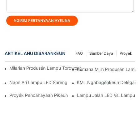
NGIRIM PERTANYAAN AYEUNA
ARTIKEL ANU DISARANKEUN
FAQ
Sumber Daya
Proyék
Milarian Produsén Lampu Torowongan LED Anu Bisa Diandelkeu
Kumaha Milih Produsén Lampu 
Naon Ari Lampu LED Sareng Kumaha Cara Kerjana?
KML Ngabagéakeun Délégasi Ch
Proyék Pencahayaan Pikeun Pabrik Pangolahan Perangkat Kera
Lampu Jalan LED Vs. Lampu J