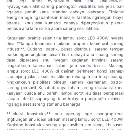
anu lega tanpa nyiptakeun silau anu kaleuleuwihi,
nyayogikeun atlit sareng panongton visibilitas anu jelas bari
ngajaga patuh kana standar cahaya olahraga. Efisiensi
énergina ogé ngabantosan manajer fasilitas ngirangan biaya
operasi, khususna kumargi cahaya diperyogikeun pikeun
période anu lami nalika acara sareng sesi latihan.
Kagunaan praktis séjén tina lampu sorot LED 400W nyaéta
dina **lampu kaamanan pikeun properti komérsial sareng
industri**. Gudang, pabrik, pusat distribusi, sareng tempat
parkir nguntungkeun pisan tina cahaya anu caang sareng
tiasa dipercaya anu nyegah kagiatan kriminal sareng
ningkatkeun kaamanan salami jam sanés bisnis. Masang
lampu sorot LED 400W di daérah perimeter konci atanapi
sapanjang jalan aksés mastikeun rohangan ieu tetep caang,
ningkatkeun pisibilitas pikeun kaméra kaamanan, patroli,
sareng personil. Kusabab daya tahan sareng résistansi kana
kaayaan cuaca anu parah, lampu sorot ieu tiasa beroperasi
sacara efektif sapanjang taun kalayan pangropéa minimal,
ngajaga aset sareng staf anu berharga.
**Lokasi konstruksi** anu ageung ogé mangrupikeun
lingkungan anu idéal pikeun masang lampu sorot LED 400W.
Kagiatan konstruksi sering ngaleuwihan jam siang, khususna