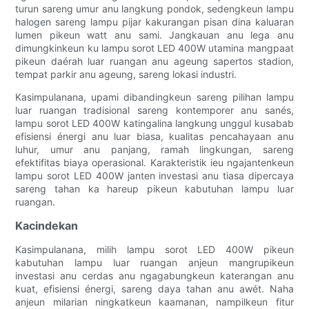
turun sareng umur anu langkung pondok, sedengkeun lampu
halogen sareng lampu pijar kakurangan pisan dina kaluaran
lumen pikeun watt anu sami. Jangkauan anu lega anu
dimungkinkeun ku lampu sorot LED 400W utamina mangpaat
pikeun daérah luar ruangan anu ageung sapertos stadion,
tempat parkir anu ageung, sareng lokasi industri.
Kasimpulanana, upami dibandingkeun sareng pilihan lampu
luar ruangan tradisional sareng kontemporer anu sanés,
lampu sorot LED 400W katingalina langkung unggul kusabab
efisiensi énergi anu luar biasa, kualitas pencahayaan anu
luhur, umur anu panjang, ramah lingkungan, sareng
efektifitas biaya operasional. Karakteristik ieu ngajantenkeun
lampu sorot LED 400W janten investasi anu tiasa dipercaya
sareng tahan ka hareup pikeun kabutuhan lampu luar
ruangan.
Kacindekan
Kasimpulanana, milih lampu sorot LED 400W pikeun
kabutuhan lampu luar ruangan anjeun mangrupikeun
investasi anu cerdas anu ngagabungkeun katerangan anu
kuat, efisiensi énergi, sareng daya tahan anu awét. Naha
anjeun milarian ningkatkeun kaamanan, nampilkeun fitur