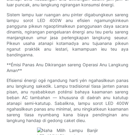
luar puncak, anu langkung ngirangan konsumsi énergi.
Sistem lampu luar ruangan anu pinter digabungkeun sareng
lampu sorot LED 400W anu efisien ngamungkinkeun
pangguna pikeun ngaoptimalkeun panggunaan daya sacara
dinamis, ngirangan pengeluaran énergi anu teu perlu sareng
manjangkeun umur jasa perlengkapan langkung seueur.
Pikeun usaha atanapi kotamadya anu tujuanana pikeun
nganut prakték anu lestari, kamampuan ieu teu aya
bandinganna.
**Émisi Panas Anu Dikirangan sareng Operasi Anu Langkung
Aman**
Efisiensi énergi ogé ngandung harti yén ngahasilkeun panas
anu langkung sakedik. Lampu tradisional tiasa janten panas
pisan, anu nyababkeun poténsi bahaya kaamanan sareng
beban AC tambahan — khususna di daérah anu katutup
atanapi semi-katutup. Sabalikna, lampu sorot LED 400W
ngahasilkeun panas anu minimal, anu ningkatkeun kaamanan
sareng tiasa nyumbang kana biaya pendinginan anu
langkung handap di gedong caket dieu.