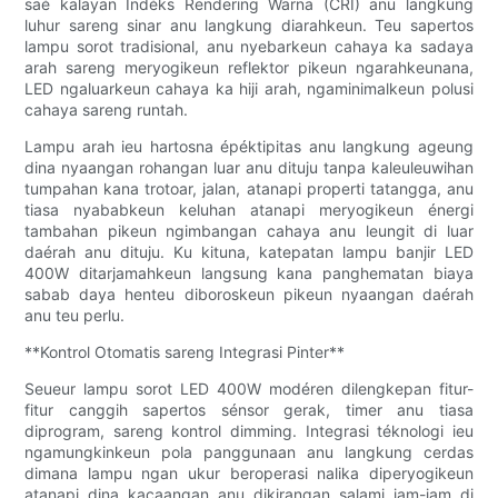
saé kalayan Indéks Rendering Warna (CRI) anu langkung
luhur sareng sinar anu langkung diarahkeun. Teu sapertos
lampu sorot tradisional, anu nyebarkeun cahaya ka sadaya
arah sareng meryogikeun reflektor pikeun ngarahkeunana,
LED ngaluarkeun cahaya ka hiji arah, ngaminimalkeun polusi
cahaya sareng runtah.
Lampu arah ieu hartosna épéktipitas anu langkung ageung
dina nyaangan rohangan luar anu dituju tanpa kaleuleuwihan
tumpahan kana trotoar, jalan, atanapi properti tatangga, anu
tiasa nyababkeun keluhan atanapi meryogikeun énergi
tambahan pikeun ngimbangan cahaya anu leungit di luar
daérah anu dituju. Ku kituna, katepatan lampu banjir LED
400W ditarjamahkeun langsung kana panghematan biaya
sabab daya henteu diboroskeun pikeun nyaangan daérah
anu teu perlu.
**Kontrol Otomatis sareng Integrasi Pinter**
Seueur lampu sorot LED 400W modéren dilengkepan fitur-
fitur canggih sapertos sénsor gerak, timer anu tiasa
diprogram, sareng kontrol dimming. Integrasi téknologi ieu
ngamungkinkeun pola panggunaan anu langkung cerdas
dimana lampu ngan ukur beroperasi nalika diperyogikeun
atanapi dina kacaangan anu dikirangan salami jam-jam di