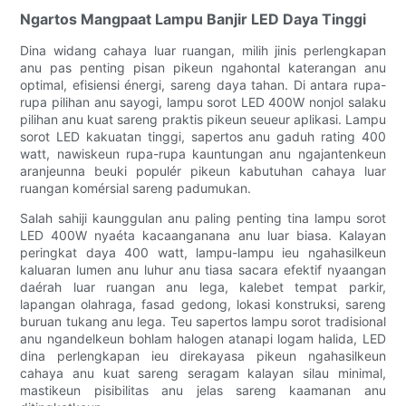
Ngartos Mangpaat Lampu Banjir LED Daya Tinggi
Dina widang cahaya luar ruangan, milih jinis perlengkapan
anu pas penting pisan pikeun ngahontal katerangan anu
optimal, efisiensi énergi, sareng daya tahan. Di antara rupa-
rupa pilihan anu sayogi, lampu sorot LED 400W nonjol salaku
pilihan anu kuat sareng praktis pikeun seueur aplikasi. Lampu
sorot LED kakuatan tinggi, sapertos anu gaduh rating 400
watt, nawiskeun rupa-rupa kauntungan anu ngajantenkeun
aranjeunna beuki populér pikeun kabutuhan cahaya luar
ruangan komérsial sareng padumukan.
Salah sahiji kaunggulan anu paling penting tina lampu sorot
LED 400W nyaéta kacaanganana anu luar biasa. Kalayan
peringkat daya 400 watt, lampu-lampu ieu ngahasilkeun
kaluaran lumen anu luhur anu tiasa sacara efektif nyaangan
daérah luar ruangan anu lega, kalebet tempat parkir,
lapangan olahraga, fasad gedong, lokasi konstruksi, sareng
buruan tukang anu lega. Teu sapertos lampu sorot tradisional
anu ngandelkeun bohlam halogen atanapi logam halida, LED
dina perlengkapan ieu direkayasa pikeun ngahasilkeun
cahaya anu kuat sareng seragam kalayan silau minimal,
mastikeun pisibilitas anu jelas sareng kaamanan anu