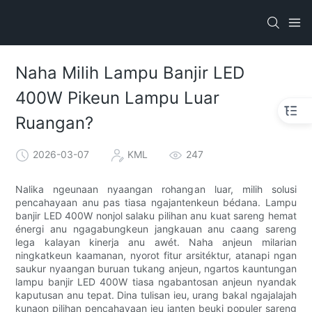
Naha Milih Lampu Banjir LED
400W Pikeun Lampu Luar
Ruangan?
2026-03-07
KML
247
Nalika ngeunaan nyaangan rohangan luar, milih solusi
pencahayaan anu pas tiasa ngajantenkeun bédana. Lampu
banjir LED 400W nonjol salaku pilihan anu kuat sareng hemat
énergi anu ngagabungkeun jangkauan anu caang sareng
lega kalayan kinerja anu awét. Naha anjeun milarian
ningkatkeun kaamanan, nyorot fitur arsitéktur, atanapi ngan
saukur nyaangan buruan tukang anjeun, ngartos kauntungan
lampu banjir LED 400W tiasa ngabantosan anjeun nyandak
kaputusan anu tepat. Dina tulisan ieu, urang bakal ngajalajah
kunaon pilihan pencahayaan ieu janten beuki populer sareng