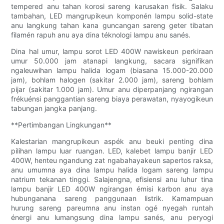
tempered anu tahan korosi sareng karusakan fisik. Salaku
tambahan, LED mangrupikeun komponén lampu solid-state
anu langkung tahan kana guncangan sareng geter tibatan
filamén rapuh anu aya dina téknologi lampu anu sanés.
Dina hal umur, lampu sorot LED 400W nawiskeun perkiraan
umur 50.000 jam atanapi langkung, sacara signifikan
ngaleuwihan lampu halida logam (biasana 15.000-20.000
jam), bohlam halogen (sakitar 2.000 jam), sareng bohlam
pijar (sakitar 1.000 jam). Umur anu diperpanjang ngirangan
frékuénsi panggantian sareng biaya perawatan, nyayogikeun
tabungan jangka panjang.
**Pertimbangan Lingkungan**
Kalestarian mangrupikeun aspék anu beuki penting dina
pilihan lampu luar ruangan. LED, kalebet lampu banjir LED
400W, henteu ngandung zat ngabahayakeun sapertos raksa,
anu umumna aya dina lampu halida logam sareng lampu
natrium tekanan tinggi. Salajengna, efisiensi anu luhur tina
lampu banjir LED 400W ngirangan émisi karbon anu aya
hubunganana sareng panggunaan listrik. Kamampuan
hurung sareng pareumna anu instan ogé nyegah runtah
énergi anu lumangsung dina lampu sanés, anu peryogi