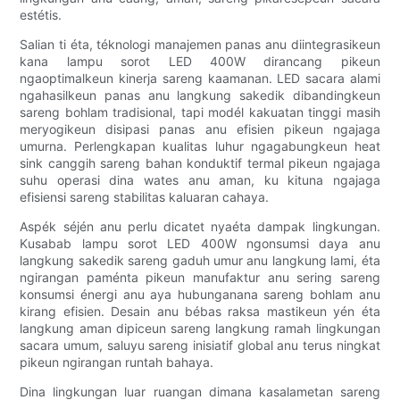
estétis.
Salian ti éta, téknologi manajemen panas anu diintegrasikeun
kana lampu sorot LED 400W dirancang pikeun
ngaoptimalkeun kinerja sareng kaamanan. LED sacara alami
ngahasilkeun panas anu langkung sakedik dibandingkeun
sareng bohlam tradisional, tapi modél kakuatan tinggi masih
meryogikeun disipasi panas anu efisien pikeun ngajaga
umurna. Perlengkapan kualitas luhur ngagabungkeun heat
sink canggih sareng bahan konduktif termal pikeun ngajaga
suhu operasi dina wates anu aman, ku kituna ngajaga
efisiensi sareng stabilitas kaluaran cahaya.
Aspék séjén anu perlu dicatet nyaéta dampak lingkungan.
Kusabab lampu sorot LED 400W ngonsumsi daya anu
langkung sakedik sareng gaduh umur anu langkung lami, éta
ngirangan paménta pikeun manufaktur anu sering sareng
konsumsi énergi anu aya hubunganana sareng bohlam anu
kirang efisien. Desain anu bébas raksa mastikeun yén éta
langkung aman dipiceun sareng langkung ramah lingkungan
sacara umum, saluyu sareng inisiatif global anu terus ningkat
pikeun ngirangan runtah bahaya.
Dina lingkungan luar ruangan dimana kasalametan sareng