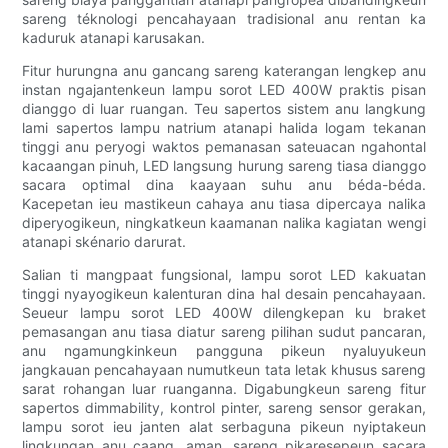
sareng téknologi pencahayaan tradisional anu rentan ka
kaduruk atanapi karusakan.
Fitur hurungna anu gancang sareng katerangan lengkep anu
instan ngajantenkeun lampu sorot LED 400W praktis pisan
dianggo di luar ruangan. Teu sapertos sistem anu langkung
lami sapertos lampu natrium atanapi halida logam tekanan
tinggi anu peryogi waktos pemanasan sateuacan ngahontal
kacaangan pinuh, LED langsung hurung sareng tiasa dianggo
sacara optimal dina kaayaan suhu anu béda-béda.
Kacepetan ieu mastikeun cahaya anu tiasa dipercaya nalika
diperyogikeun, ningkatkeun kaamanan nalika kagiatan wengi
atanapi skénario darurat.
Salian ti mangpaat fungsional, lampu sorot LED kakuatan
tinggi nyayogikeun kalenturan dina hal desain pencahayaan.
Seueur lampu sorot LED 400W dilengkepan ku braket
pemasangan anu tiasa diatur sareng pilihan sudut pancaran,
anu ngamungkinkeun pangguna pikeun nyaluyukeun
jangkauan pencahayaan numutkeun tata letak khusus sareng
sarat rohangan luar ruanganna. Digabungkeun sareng fitur
sapertos dimmability, kontrol pinter, sareng sensor gerakan,
lampu sorot ieu janten alat serbaguna pikeun nyiptakeun
lingkungan anu caang, aman, sareng pikaresepeun sacara