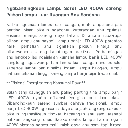
Ngabandingkeun Lampu Sorot LED 400W sareng
Pilihan Lampu Luar Ruangan Anu Sanésna
Nalika ngeunaan lampu luar ruangan, milih lampu anu pas
penting pisan pikeun ngahontal katerangan anu optimal,
efisiensi énergi, sareng daya tahan. Di antara rupa-rupa
pilihan lampu anu sayogi, lampu banjir LED 400W parantos
narik perhatian anu signifikan pikeun kinerja anu
pikaresepeun sareng kauntungan praktisna. Perbandingan
anu lengkep ieu ngajalajah kumaha lampu banjir LED 400W
nangtung ngalawan pilihan lampu luar ruangan anu populér
sapertos lampu banjir halida logam, lampu halogen, lampu
natrium tekanan tinggi, sareng lampu banjir pijar tradisional.
**Efisiensi Énergi sareng Konsumsi Daya**
Salah sahiji kaunggulan anu paling penting tina lampu banjir
LED 400W nyaéta efisiensi énergina anu luar biasa.
Dibandingkeun sareng sumber cahaya tradisional, lampu
banjir LED 400W ngonsumsi daya anu jauh langkung sakedik
pikeun ngahasilkeun tingkat kacaangan anu sami atanapi
bahkan langkung luhur. Salaku conto, lampu halida logam
400W biasana ngonsumsi jumlah daya anu sami tapi kirang