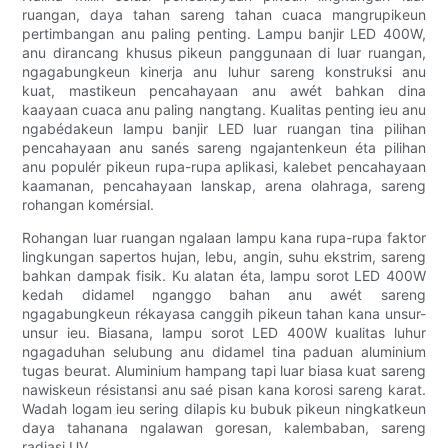
ruangan, daya tahan sareng tahan cuaca mangrupikeun
pertimbangan anu paling penting. Lampu banjir LED 400W,
anu dirancang khusus pikeun panggunaan di luar ruangan,
ngagabungkeun kinerja anu luhur sareng konstruksi anu
kuat, mastikeun pencahayaan anu awét bahkan dina
kaayaan cuaca anu paling nangtang. Kualitas penting ieu anu
ngabédakeun lampu banjir LED luar ruangan tina pilihan
pencahayaan anu sanés sareng ngajantenkeun éta pilihan
anu populér pikeun rupa-rupa aplikasi, kalebet pencahayaan
kaamanan, pencahayaan lanskap, arena olahraga, sareng
rohangan komérsial.
Rohangan luar ruangan ngalaan lampu kana rupa-rupa faktor
lingkungan sapertos hujan, lebu, angin, suhu ekstrim, sareng
bahkan dampak fisik. Ku alatan éta, lampu sorot LED 400W
kedah didamel nganggo bahan anu awét sareng
ngagabungkeun rékayasa canggih pikeun tahan kana unsur-
unsur ieu. Biasana, lampu sorot LED 400W kualitas luhur
ngagaduhan selubung anu didamel tina paduan aluminium
tugas beurat. Aluminium hampang tapi luar biasa kuat sareng
nawiskeun résistansi anu saé pisan kana korosi sareng karat.
Wadah logam ieu sering dilapis ku bubuk pikeun ningkatkeun
daya tahanana ngalawan goresan, kalembaban, sareng
radiasi UV.