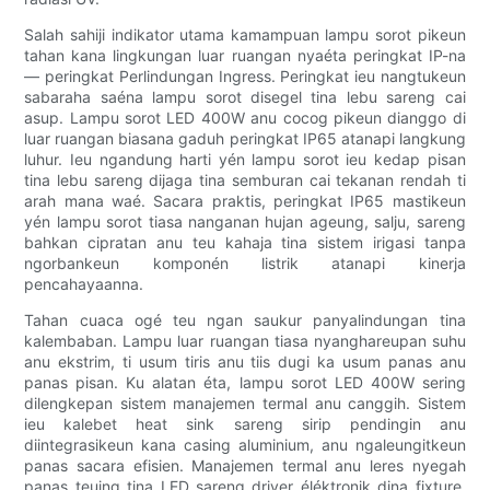
Salah sahiji indikator utama kamampuan lampu sorot pikeun
tahan kana lingkungan luar ruangan nyaéta peringkat IP-na
— peringkat Perlindungan Ingress. Peringkat ieu nangtukeun
sabaraha saéna lampu sorot disegel tina lebu sareng cai
asup. Lampu sorot LED 400W anu cocog pikeun dianggo di
luar ruangan biasana gaduh peringkat IP65 atanapi langkung
luhur. Ieu ngandung harti yén lampu sorot ieu kedap pisan
tina lebu sareng dijaga tina semburan cai tekanan rendah ti
arah mana waé. Sacara praktis, peringkat IP65 mastikeun
yén lampu sorot tiasa nanganan hujan ageung, salju, sareng
bahkan cipratan anu teu kahaja tina sistem irigasi tanpa
ngorbankeun komponén listrik atanapi kinerja
pencahayaanna.
Tahan cuaca ogé teu ngan saukur panyalindungan tina
kalembaban. Lampu luar ruangan tiasa nyanghareupan suhu
anu ekstrim, ti usum tiris anu tiis dugi ka usum panas anu
panas pisan. Ku alatan éta, lampu sorot LED 400W sering
dilengkepan sistem manajemen termal anu canggih. Sistem
ieu kalebet heat sink sareng sirip pendingin anu
diintegrasikeun kana casing aluminium, anu ngaleungitkeun
panas sacara efisien. Manajemen termal anu leres nyegah
panas teuing tina LED sareng driver éléktronik dina fixture,