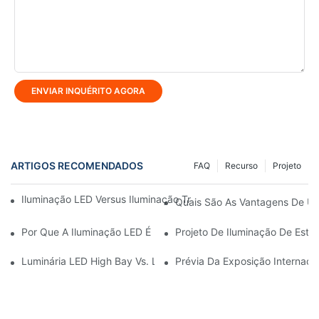
ENVIAR INQUÉRITO AGORA
ARTIGOS RECOMENDADOS
FAQ
Recurso
Projeto
Iluminação LED Versus Iluminação Tradicional: Uma Comparaçã
Quais São As Vantagens De Us
Por Que A Iluminação LED É Mais Eficiente Em Termos De Ene
Projeto De Iluminação De Está
Luminária LED High Bay Vs. Luminária Low Bay: Qual A Diferenç
Prévia Da Exposição Internaci