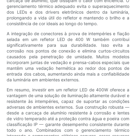
carcaça de alumínio, que dissipam o calor com eficiência. O
gerenciamento térmico adequado evita o superaquecimento
dos LEDs e dos drivers eletrônicos dentro da luminária,
prolongando a vida útil do refletor e mantendo o brilho e a
consistência de cor ideais ao longo do tempo.
A integração de conectores à prova de intempéries e fiação
selada em um refletor LED de 400 W também contribui
significativamente para sua durabilidade. Isso evita a
corrosão nos pontos de conexão e elimina curtos-circuitos
causados ​​pela penetração de umidade. Muitos modelos
incorporam juntas de vedação e prensa-cabos especiais que
mantêm uma vedação hermética ao redor dos pontos de
entrada dos cabos, aumentando ainda mais a confiabilidade
da luminária em ambientes externos.
Em resumo, investir em um refletor LED de 400W oferece a
vantagem de uma solução de iluminação altamente durável e
resistente às intempéries, capaz de suportar as condições
adversas de ambientes externos. Sua construção robusta —
desde a carcaça de alumínio resistente à corrosão e lentes
de vidro temperado até a proteção contra água e poeira com
classificação IP — garante desempenho consistente durante
todo o ano. Combinados com o gerenciamento térmico
integrado e componentes elétricos seguros, esses recursos