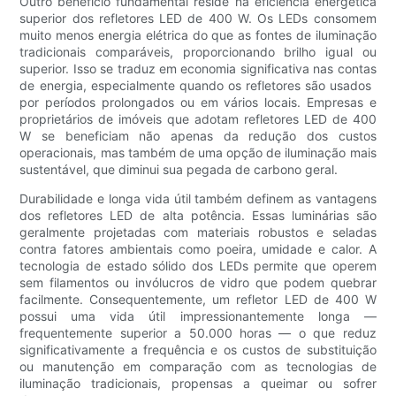
Outro benefício fundamental reside na eficiência energética
superior dos refletores LED de 400 W. Os LEDs consomem
muito menos energia elétrica do que as fontes de iluminação
tradicionais comparáveis, proporcionando brilho igual ou
superior. Isso se traduz em economia significativa nas contas
de energia, especialmente quando os refletores são usados ​​
por períodos prolongados ou em vários locais. Empresas e
proprietários de imóveis que adotam refletores LED de 400
W se beneficiam não apenas da redução dos custos
operacionais, mas também de uma opção de iluminação mais
sustentável, que diminui sua pegada de carbono geral.
Durabilidade e longa vida útil também definem as vantagens
dos refletores LED de alta potência. Essas luminárias são
geralmente projetadas com materiais robustos e seladas
contra fatores ambientais como poeira, umidade e calor. A
tecnologia de estado sólido dos LEDs permite que operem
sem filamentos ou invólucros de vidro que podem quebrar
facilmente. Consequentemente, um refletor LED de 400 W
possui uma vida útil impressionantemente longa —
frequentemente superior a 50.000 horas — o que reduz
significativamente a frequência e os custos de substituição
ou manutenção em comparação com as tecnologias de
iluminação tradicionais, propensas a queimar ou sofrer