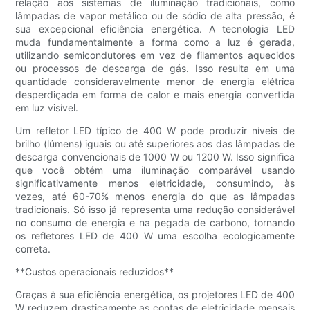
relação aos sistemas de iluminação tradicionais, como
lâmpadas de vapor metálico ou de sódio de alta pressão, é
sua excepcional eficiência energética. A tecnologia LED
muda fundamentalmente a forma como a luz é gerada,
utilizando semicondutores em vez de filamentos aquecidos
ou processos de descarga de gás. Isso resulta em uma
quantidade consideravelmente menor de energia elétrica
desperdiçada em forma de calor e mais energia convertida
em luz visível.
Um refletor LED típico de 400 W pode produzir níveis de
brilho (lúmens) iguais ou até superiores aos das lâmpadas de
descarga convencionais de 1000 W ou 1200 W. Isso significa
que você obtém uma iluminação comparável usando
significativamente menos eletricidade, consumindo, às
vezes, até 60-70% menos energia do que as lâmpadas
tradicionais. Só isso já representa uma redução considerável
no consumo de energia e na pegada de carbono, tornando
os refletores LED de 400 W uma escolha ecologicamente
correta.
**Custos operacionais reduzidos**
Graças à sua eficiência energética, os projetores LED de 400
W reduzem drasticamente as contas de eletricidade mensais