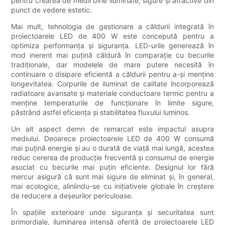
pentru crearea de medii bine iluminate, sigure și atractive din
punct de vedere estetic.
Mai mult, tehnologia de gestionare a căldurii integrată în
proiectoarele LED de 400 W este concepută pentru a
optimiza performanța și siguranța. LED-urile generează în
mod inerent mai puțină căldură în comparație cu becurile
tradiționale, dar modelele de mare putere necesită în
continuare o disipare eficientă a căldurii pentru a-și menține
longevitatea. Corpurile de iluminat de calitate încorporează
radiatoare avansate și materiale conductoare termic pentru a
menține temperaturile de funcționare în limite sigure,
păstrând astfel eficiența și stabilitatea fluxului luminos.
Un alt aspect demn de remarcat este impactul asupra
mediului. Deoarece proiectoarele LED de 400 W consumă
mai puțină energie și au o durată de viață mai lungă, acestea
reduc cererea de producție frecventă și consumul de energie
asociat cu becurile mai puțin eficiente. Designul lor fără
mercur asigură că sunt mai sigure de eliminat și, în general,
mai ecologice, aliniindu-se cu inițiativele globale în creștere
de reducere a deșeurilor periculoase.
În spațiile exterioare unde siguranța și securitatea sunt
primordiale, iluminarea intensă oferită de proiectoarele LED