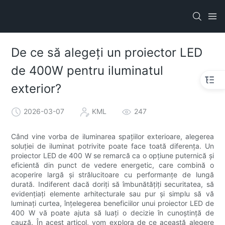
De ce să alegeți un proiector LED
de 400W pentru iluminatul
exterior?
2026-03-07
KML
247
Când vine vorba de iluminarea spațiilor exterioare, alegerea
soluției de iluminat potrivite poate face toată diferența. Un
proiector LED de 400 W se remarcă ca o opțiune puternică și
eficientă din punct de vedere energetic, care combină o
acoperire largă și strălucitoare cu performanțe de lungă
durată. Indiferent dacă doriți să îmbunătățiți securitatea, să
evidențiați elemente arhitecturale sau pur și simplu să vă
luminați curtea, înțelegerea beneficiilor unui proiector LED de
400 W vă poate ajuta să luați o decizie în cunoștință de
cauză. În acest articol, vom explora de ce această alegere