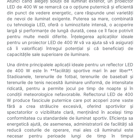
Atunci când alegeți soluții de iluminat exterior, un proiector
LED de 400 W se remarcă ca o opțiune puternică și eficientă
din punct de vedere energetic, care răspunde unei varietăți
de nevoi de iluminat exigente. Puterea sa mare, combinată
cu tehnologia LED, oferă o luminozitate intensă, o acoperire
largă și performanțe de lungă durată, ceea ce îl face potrivit
pentru multe medii diferite. Înțelegerea aplicațiilor ideale
pentru un proiector LED de 400 W vă va ajuta să vă asigurați
că îi valorificați întregul potențial și că beneficiați de
capacitățile sale superioare de iluminare.
Una dintre principalele aplicații ideale pentru un reflector LED
de 400 W este în **facilități sportive mari în aer liber**.
Stadioanele, terenurile de fotbal, terenurile de baseball și
terenurile de tenis necesită iluminare uniformă, de intensitate
ridicată, pentru a permite jocul pe timp de noapte și în
condiții meteorologice nefavorabile. Reflectorul LED de 400
W produce fascicule puternice care pot acoperi zone vaste
fără a crea strălucire excesivă, oferind sportivilor și
spectatorilor o vizibilitate clară, menținând în același timp
conformitatea cu standardele de iluminat sportiv. Eficiența sa
energetică ajută, de asemenea, administratorii de facilități să
reducă costurile de operare, mai ales că iluminatul este
necesar pentru perioade lungi de timp în timpul