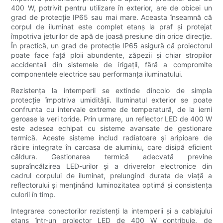
400 W, potrivit pentru utilizare în exterior, are de obicei un
grad de protecție IP65 sau mai mare. Aceasta înseamnă că
corpul de iluminat este complet etanș la praf și protejat
împotriva jeturilor de apă de joasă presiune din orice direcție.
În practică, un grad de protecție IP65 asigură că proiectorul
poate face față ploii abundente, zăpezii și chiar stropilor
accidentali din sistemele de irigații, fără a compromite
componentele electrice sau performanța iluminatului.
Rezistența la intemperii se extinde dincolo de simpla
protecție împotriva umidității. Iluminatul exterior se poate
confrunta cu intervale extreme de temperatură, de la ierni
geroase la veri toride. Prin urmare, un reflector LED de 400 W
este adesea echipat cu sisteme avansate de gestionare
termică. Aceste sisteme includ radiatoare și aripioare de
răcire integrate în carcasa de aluminiu, care disipă eficient
căldura. Gestionarea termică adecvată previne
supraîncălzirea LED-urilor și a driverelor electronice din
cadrul corpului de iluminat, prelungind durata de viață a
reflectorului și menținând luminozitatea optimă și consistența
culorii în timp.
Integrarea conectorilor rezistenți la intemperii și a cablajului
etanș într-un proiector LED de 400 W contribuie, de