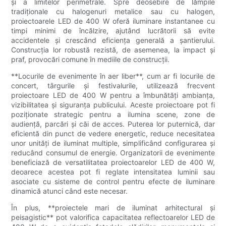
și a limitelor perimetrale. Spre deosebire de lămpile
tradiționale cu halogenuri metalice sau cu halogen,
proiectoarele LED de 400 W oferă iluminare instantanee cu
timpi minimi de încălzire, ajutând lucrătorii să evite
accidentele și crescând eficiența generală a șantierului.
Construcția lor robustă rezistă, de asemenea, la impact și
praf, provocări comune în mediile de construcții.
**Locurile de evenimente în aer liber**, cum ar fi locurile de
concert, târgurile și festivalurile, utilizează frecvent
proiectoare LED de 400 W pentru a îmbunătăți ambianța,
vizibilitatea și siguranța publicului. Aceste proiectoare pot fi
poziționate strategic pentru a ilumina scene, zone de
audiență, parcări și căi de acces. Puterea lor puternică, dar
eficientă din punct de vedere energetic, reduce necesitatea
unor unități de iluminat multiple, simplificând configurarea și
reducând consumul de energie. Organizatorii de evenimente
beneficiază de versatilitatea proiectoarelor LED de 400 W,
deoarece acestea pot fi reglate intensitatea luminii sau
asociate cu sisteme de control pentru efecte de iluminare
dinamică atunci când este necesar.
În plus, **proiectele mari de iluminat arhitectural și
peisagistic** pot valorifica capacitatea reflectoarelor LED de