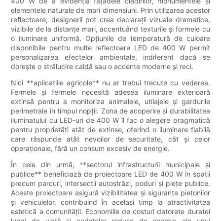
400 W de a evidenția fațadele clădirilor, monumentele și
elementele naturale de mari dimensiuni. Prin utilizarea acestor
reflectoare, designerii pot crea declarații vizuale dramatice,
vizibile de la distanțe mari, accentuând texturile și formele cu
o iluminare uniformă. Opțiunile de temperatură de culoare
disponibile pentru multe reflectoare LED de 400 W permit
personalizarea efectelor ambientale, indiferent dacă se
dorește o strălucire caldă sau o accente moderne și reci.
Nici **aplicațiile agricole** nu ar trebui trecute cu vederea.
Fermele și fermele necesită adesea iluminare exterioară
extinsă pentru a monitoriza animalele, utilajele și gardurile
perimetrale în timpul nopții. Zona de acoperire și durabilitatea
iluminatului cu LED-uri de 400 W îl fac o alegere pragmatică
pentru proprietăți atât de extinse, oferind o iluminare fiabilă
care răspunde atât nevoilor de securitate, cât și celor
operaționale, fără un consum excesiv de energie.
În cele din urmă, **sectorul infrastructurii municipale și
publice** beneficiază de proiectoare LED de 400 W în spații
precum parcuri, intersecții autostrăzi, poduri și piețe publice.
Aceste proiectoare asigură vizibilitatea și siguranța pietonilor
și vehiculelor, contribuind în același timp la atractivitatea
estetică a comunității. Economiile de costuri datorate duratei
lungi de viață și cerințelor reduse de energie ale unui