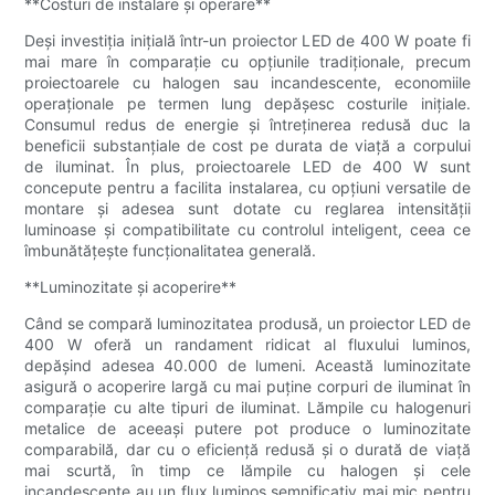
**Costuri de instalare și operare**
Deși investiția inițială într-un proiector LED de 400 W poate fi
mai mare în comparație cu opțiunile tradiționale, precum
proiectoarele cu halogen sau incandescente, economiile
operaționale pe termen lung depășesc costurile inițiale.
Consumul redus de energie și întreținerea redusă duc la
beneficii substanțiale de cost pe durata de viață a corpului
de iluminat. În plus, proiectoarele LED de 400 W sunt
concepute pentru a facilita instalarea, cu opțiuni versatile de
montare și adesea sunt dotate cu reglarea intensității
luminoase și compatibilitate cu controlul inteligent, ceea ce
îmbunătățește funcționalitatea generală.
**Luminozitate și acoperire**
Când se compară luminozitatea produsă, un proiector LED de
400 W oferă un randament ridicat al fluxului luminos,
depășind adesea 40.000 de lumeni. Această luminozitate
asigură o acoperire largă cu mai puține corpuri de iluminat în
comparație cu alte tipuri de iluminat. Lămpile cu halogenuri
metalice de aceeași putere pot produce o luminozitate
comparabilă, dar cu o eficiență redusă și o durată de viață
mai scurtă, în timp ce lămpile cu halogen și cele
incandescente au un flux luminos semnificativ mai mic pentru