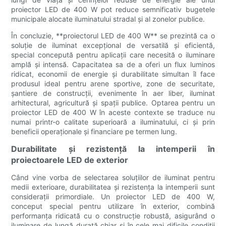
proiector LED de 400 W pot reduce semnificativ bugetele
municipale alocate iluminatului stradal și al zonelor publice.
În concluzie, **proiectorul LED de 400 W** se prezintă ca o
soluție de iluminat excepțional de versatilă și eficientă,
special concepută pentru aplicații care necesită o iluminare
amplă și intensă. Capacitatea sa de a oferi un flux luminos
ridicat, economii de energie și durabilitate simultan îl face
produsul ideal pentru arene sportive, zone de securitate,
șantiere de construcții, evenimente în aer liber, iluminat
arhitectural, agricultură și spații publice. Optarea pentru un
proiector LED de 400 W în aceste contexte se traduce nu
numai printr-o calitate superioară a iluminatului, ci și prin
beneficii operaționale și financiare pe termen lung.
Durabilitate și rezistență la intemperii în
proiectoarele LED de exterior
Când vine vorba de selectarea soluțiilor de iluminat pentru
medii exterioare, durabilitatea și rezistența la intemperii sunt
considerații primordiale. Un proiector LED de 400 W,
conceput special pentru utilizare în exterior, combină
performanța ridicată cu o construcție robustă, asigurând o
iluminare de lungă durată chiar și în cele mai dificile condiții