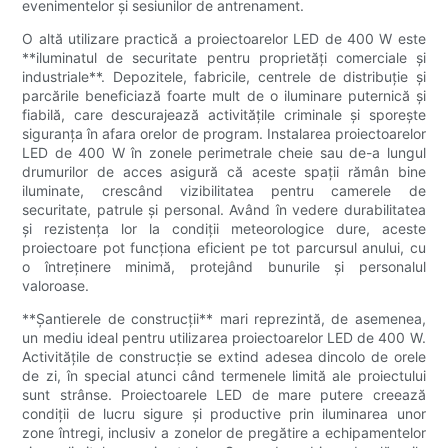
evenimentelor și sesiunilor de antrenament.
O altă utilizare practică a proiectoarelor LED de 400 W este
**iluminatul de securitate pentru proprietăți comerciale și
industriale**. Depozitele, fabricile, centrele de distribuție și
parcările beneficiază foarte mult de o iluminare puternică și
fiabilă, care descurajează activitățile criminale și sporește
siguranța în afara orelor de program. Instalarea proiectoarelor
LED de 400 W în zonele perimetrale cheie sau de-a lungul
drumurilor de acces asigură că aceste spații rămân bine
iluminate, crescând vizibilitatea pentru camerele de
securitate, patrule și personal. Având în vedere durabilitatea
și rezistența lor la condiții meteorologice dure, aceste
proiectoare pot funcționa eficient pe tot parcursul anului, cu
o întreținere minimă, protejând bunurile și personalul
valoroase.
**Șantierele de construcții** mari reprezintă, de asemenea,
un mediu ideal pentru utilizarea proiectoarelor LED de 400 W.
Activitățile de construcție se extind adesea dincolo de orele
de zi, în special atunci când termenele limită ale proiectului
sunt strânse. Proiectoarele LED de mare putere creează
condiții de lucru sigure și productive prin iluminarea unor
zone întregi, inclusiv a zonelor de pregătire a echipamentelor