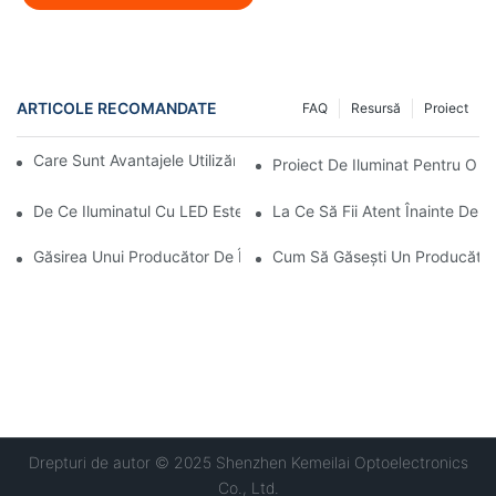
ARTICOLE RECOMANDATE
FAQ
Resursă
Proiect
Care Sunt Avantajele Utilizării Luminii LED Pentru Stadion?
Proiect De Iluminat Pentru O F
De Ce Iluminatul Cu LED Este Mai Eficient Energetic Decât Becu
La Ce Să Fii Atent Înainte De
Găsirea Unui Producător De Încredere De Lumini LED Pentru Tune
Cum Să Găsești Un Producător 
Drepturi de autor © 2025 Shenzhen Kemeilai Optoelectronics
Co., Ltd.