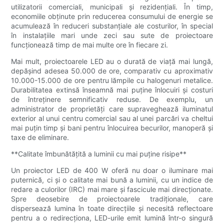
utilizatorii comerciali, municipali și rezidențiali. În timp,
economiile obținute prin reducerea consumului de energie se
acumulează în reduceri substanțiale ale costurilor, în special
în instalațiile mari unde zeci sau sute de proiectoare
funcționează timp de mai multe ore în fiecare zi.
Mai mult, proiectoarele LED au o durată de viață mai lungă,
depășind adesea 50.000 de ore, comparativ cu aproximativ
10.000-15.000 de ore pentru lămpile cu halogenuri metalice.
Durabilitatea extinsă înseamnă mai puține înlocuiri și costuri
de întreținere semnificativ reduse. De exemplu, un
administrator de proprietăți care supraveghează iluminatul
exterior al unui centru comercial sau al unei parcări va cheltui
mai puțin timp și bani pentru înlocuirea becurilor, manoperă și
taxe de eliminare.
**Calitate îmbunătățită a luminii cu mai puține risipe**
Un proiector LED de 400 W oferă nu doar o iluminare mai
puternică, ci și o calitate mai bună a luminii, cu un indice de
redare a culorilor (IRC) mai mare și fascicule mai direcționate.
Spre deosebire de proiectoarele tradiționale, care
dispersează lumina în toate direcțiile și necesită reflectoare
pentru a o redirecționa, LED-urile emit lumină într-o singură