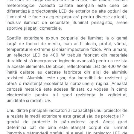
meteorologice. Această calitate esențială este ceea ce
diferențiază proiectoarele LED de exterior de alte opțiuni de
iluminat și le face o alegere populară pentru diverse aplicații,
inclusiv iluminat de securitate, iluminat peisagistic, arene
sportive și spații comerciale.
Spațiile exterioare expun corpurile de iluminat la o gamă
largă de factori de mediu, cum ar fi ploaia, praful, vântul,
temperaturile extreme și chiar impacturile fizice. Prin urmare,
un reflector LED de 400 W trebuie fabricat din materiale
durabile și să încorporeze inginerie avansată pentru a rezista
la aceste elemente. De obicei, reflectoarele LED de 400 W de
înaltă calitate au carcase fabricate din aliaj de aluminiu
rezistent. Aluminiul este ușor, dar incredibil de rezistent și
oferă o rezistență excelentă la coroziune și rugină. Această
carcasă metalică este adesea finisată cu vopsea în câmp
electrostatic pentru a-i spori rezistența la zgârieturi,
umiditate și radiații UV.
Unul dintre principalii indicatori ai capacității unui proiector de
a rezista la medii exterioare este gradul său de protecție IP -
gradul de protecție la pătrunderea apei. Acest grad
determină cât de bine este etanșat corpul de iluminat
împotriva pătrunderii prafului și a apei. Un proiector LED de