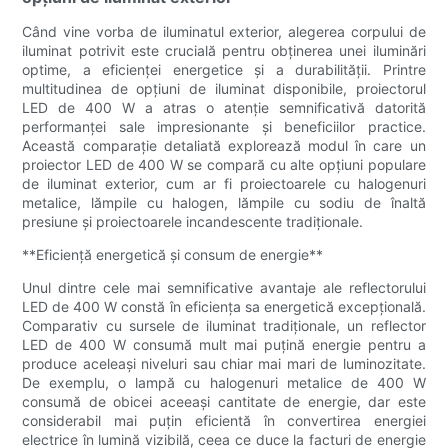
Când vine vorba de iluminatul exterior, alegerea corpului de
iluminat potrivit este crucială pentru obținerea unei iluminări
optime, a eficienței energetice și a durabilității. Printre
multitudinea de opțiuni de iluminat disponibile, proiectorul
LED de 400 W a atras o atenție semnificativă datorită
performanței sale impresionante și beneficiilor practice.
Această comparație detaliată explorează modul în care un
proiector LED de 400 W se compară cu alte opțiuni populare
de iluminat exterior, cum ar fi proiectoarele cu halogenuri
metalice, lămpile cu halogen, lămpile cu sodiu de înaltă
presiune și proiectoarele incandescente tradiționale.
**Eficiență energetică și consum de energie**
Unul dintre cele mai semnificative avantaje ale reflectorului
LED de 400 W constă în eficiența sa energetică excepțională.
Comparativ cu sursele de iluminat tradiționale, un reflector
LED de 400 W consumă mult mai puțină energie pentru a
produce aceleași niveluri sau chiar mai mari de luminozitate.
De exemplu, o lampă cu halogenuri metalice de 400 W
consumă de obicei aceeași cantitate de energie, dar este
considerabil mai puțin eficientă în convertirea energiei
electrice în lumină vizibilă, ceea ce duce la facturi de energie