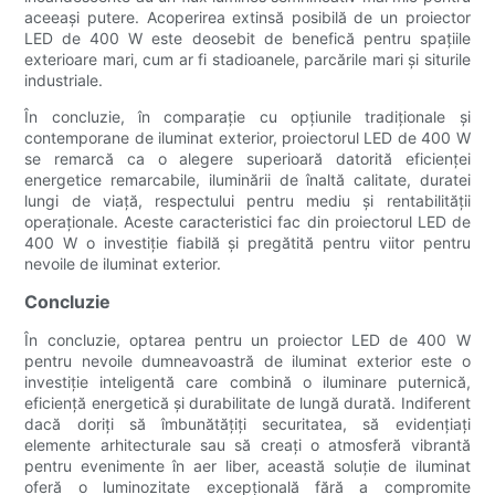
aceeași putere. Acoperirea extinsă posibilă de un proiector
LED de 400 W este deosebit de benefică pentru spațiile
exterioare mari, cum ar fi stadioanele, parcările mari și siturile
industriale.
În concluzie, în comparație cu opțiunile tradiționale și
contemporane de iluminat exterior, proiectorul LED de 400 W
se remarcă ca o alegere superioară datorită eficienței
energetice remarcabile, iluminării de înaltă calitate, duratei
lungi de viață, respectului pentru mediu și rentabilității
operaționale. Aceste caracteristici fac din proiectorul LED de
400 W o investiție fiabilă și pregătită pentru viitor pentru
nevoile de iluminat exterior.
Concluzie
În concluzie, optarea pentru un proiector LED de 400 W
pentru nevoile dumneavoastră de iluminat exterior este o
investiție inteligentă care combină o iluminare puternică,
eficiență energetică și durabilitate de lungă durată. Indiferent
dacă doriți să îmbunătățiți securitatea, să evidențiați
elemente arhitecturale sau să creați o atmosferă vibrantă
pentru evenimente în aer liber, această soluție de iluminat
oferă o luminozitate excepțională fără a compromite