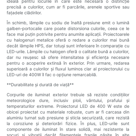
ideală pentru locurile în care este necesară o distincție
precisă a culorilor, cum ar fi parcările, arenele sportive sau
fațadele clădirilor.
În schimb, lămpile cu sodiu de înaltă presiune emit o lumină
galben-portocalie care poate distorsiona culorile, ceea ce le
face mai puțin potrivite pentru anumite aplicații. Proiectoarele
cu halogenuri metalice oferă o redare a culorilor mai bună
decât lămpile HPS, dar totuși sunt inferioare în comparație cu
LED-urile. Lămpile cu halogen oferă o calitate bună a culorilor,
dar nu reușesc să ofere intensitatea și eficiența necesare
pentru o acoperire extinsă în exterior. Prin urmare, redarea
superioară a culorilor și fluxul luminos clar al proiectorului cu
LED-uri de 400W îl fac o opțiune remarcabilă.
**Durabilitate și durată de viață**
Corpurile de iluminat exterior trebuie să reziste condițiilor
meteorologice dure, inclusiv ploii, vântului, prafului și
temperaturilor extreme. Proiectorul LED de 400 W este de
obicei proiectat cu materiale robuste, cum ar fi carcasa din
aluminiu turnat sub presiune și sticla securizată, care rezistă
la coroziune și deteriorări fizice. În plus, LED-urile sunt
componente de iluminat în stare solidă, mai rezistente la
șocuri și vibrații decât filamentele fragile găsite în alte