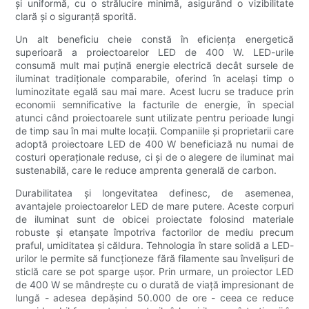
și uniformă, cu o strălucire minimă, asigurând o vizibilitate
clară și o siguranță sporită.
Un alt beneficiu cheie constă în eficiența energetică
superioară a proiectoarelor LED de 400 W. LED-urile
consumă mult mai puțină energie electrică decât sursele de
iluminat tradiționale comparabile, oferind în același timp o
luminozitate egală sau mai mare. Acest lucru se traduce prin
economii semnificative la facturile de energie, în special
atunci când proiectoarele sunt utilizate pentru perioade lungi
de timp sau în mai multe locații. Companiile și proprietarii care
adoptă proiectoare LED de 400 W beneficiază nu numai de
costuri operaționale reduse, ci și de o alegere de iluminat mai
sustenabilă, care le reduce amprenta generală de carbon.
Durabilitatea și longevitatea definesc, de asemenea,
avantajele proiectoarelor LED de mare putere. Aceste corpuri
de iluminat sunt de obicei proiectate folosind materiale
robuste și etanșate împotriva factorilor de mediu precum
praful, umiditatea și căldura. Tehnologia în stare solidă a LED-
urilor le permite să funcționeze fără filamente sau învelișuri de
sticlă care se pot sparge ușor. Prin urmare, un proiector LED
de 400 W se mândrește cu o durată de viață impresionant de
lungă - adesea depășind 50.000 de ore - ceea ce reduce