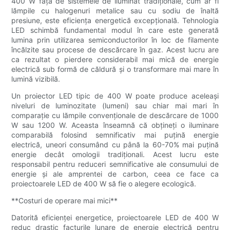
400 W față de sistemele de iluminat tradiționale, cum ar fi
lămpile cu halogenuri metalice sau cu sodiu de înaltă
presiune, este eficiența energetică excepțională. Tehnologia
LED schimbă fundamental modul în care este generată
lumina prin utilizarea semiconductorilor în loc de filamente
încălzite sau procese de descărcare în gaz. Acest lucru are
ca rezultat o pierdere considerabil mai mică de energie
electrică sub formă de căldură și o transformare mai mare în
lumină vizibilă.
Un proiector LED tipic de 400 W poate produce aceleași
niveluri de luminozitate (lumeni) sau chiar mai mari în
comparație cu lămpile convenționale de descărcare de 1000
W sau 1200 W. Aceasta înseamnă că obțineți o iluminare
comparabilă folosind semnificativ mai puțină energie
electrică, uneori consumând cu până la 60-70% mai puțină
energie decât omologii tradiționali. Acest lucru este
responsabil pentru reduceri semnificative ale consumului de
energie și ale amprentei de carbon, ceea ce face ca
proiectoarele LED de 400 W să fie o alegere ecologică.
**Costuri de operare mai mici**
Datorită eficienței energetice, proiectoarele LED de 400 W
reduc drastic facturile lunare de energie electrică pentru