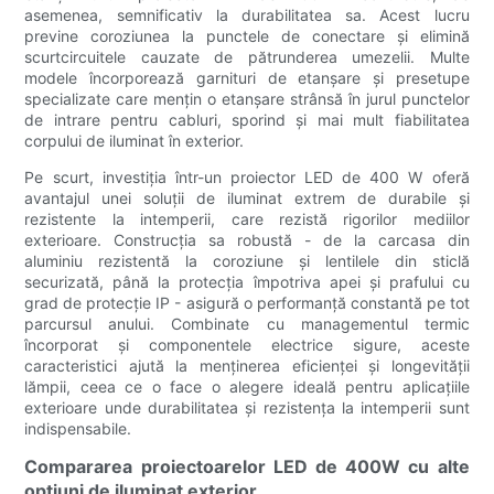
asemenea, semnificativ la durabilitatea sa. Acest lucru
previne coroziunea la punctele de conectare și elimină
scurtcircuitele cauzate de pătrunderea umezelii. Multe
modele încorporează garnituri de etanșare și presetupe
specializate care mențin o etanșare strânsă în jurul punctelor
de intrare pentru cabluri, sporind și mai mult fiabilitatea
corpului de iluminat în exterior.
Pe scurt, investiția într-un proiector LED de 400 W oferă
avantajul unei soluții de iluminat extrem de durabile și
rezistente la intemperii, care rezistă rigorilor mediilor
exterioare. Construcția sa robustă - de la carcasa din
aluminiu rezistentă la coroziune și lentilele din sticlă
securizată, până la protecția împotriva apei și prafului cu
grad de protecție IP - asigură o performanță constantă pe tot
parcursul anului. Combinate cu managementul termic
încorporat și componentele electrice sigure, aceste
caracteristici ajută la menținerea eficienței și longevității
lămpii, ceea ce o face o alegere ideală pentru aplicațiile
exterioare unde durabilitatea și rezistența la intemperii sunt
indispensabile.
Compararea proiectoarelor LED de 400W cu alte
opțiuni de iluminat exterior