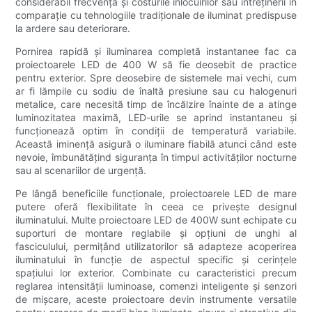
considerabil frecvența și costurile înlocuirilor sau întreținerii în
comparație cu tehnologiile tradiționale de iluminat predispuse
la ardere sau deteriorare.
Pornirea rapidă și iluminarea completă instantanee fac ca
proiectoarele LED de 400 W să fie deosebit de practice
pentru exterior. Spre deosebire de sistemele mai vechi, cum
ar fi lămpile cu sodiu de înaltă presiune sau cu halogenuri
metalice, care necesită timp de încălzire înainte de a atinge
luminozitatea maximă, LED-urile se aprind instantaneu și
funcționează optim în condiții de temperatură variabile.
Această iminență asigură o iluminare fiabilă atunci când este
nevoie, îmbunătățind siguranța în timpul activităților nocturne
sau al scenariilor de urgență.
Pe lângă beneficiile funcționale, proiectoarele LED de mare
putere oferă flexibilitate în ceea ce privește designul
iluminatului. Multe proiectoare LED de 400W sunt echipate cu
suporturi de montare reglabile și opțiuni de unghi al
fasciculului, permițând utilizatorilor să adapteze acoperirea
iluminatului în funcție de aspectul specific și cerințele
spațiului lor exterior. Combinate cu caracteristici precum
reglarea intensității luminoase, comenzi inteligente și senzori
de mișcare, aceste proiectoare devin instrumente versatile