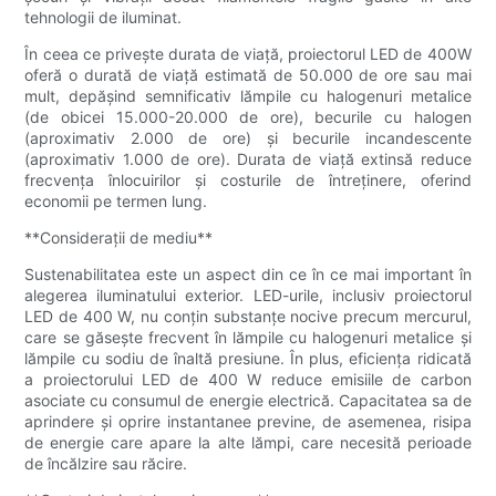
tehnologii de iluminat.
În ceea ce privește durata de viață, proiectorul LED de 400W
oferă o durată de viață estimată de 50.000 de ore sau mai
mult, depășind semnificativ lămpile cu halogenuri metalice
(de obicei 15.000-20.000 de ore), becurile cu halogen
(aproximativ 2.000 de ore) și becurile incandescente
(aproximativ 1.000 de ore). Durata de viață extinsă reduce
frecvența înlocuirilor și costurile de întreținere, oferind
economii pe termen lung.
**Considerații de mediu**
Sustenabilitatea este un aspect din ce în ce mai important în
alegerea iluminatului exterior. LED-urile, inclusiv proiectorul
LED de 400 W, nu conțin substanțe nocive precum mercurul,
care se găsește frecvent în lămpile cu halogenuri metalice și
lămpile cu sodiu de înaltă presiune. În plus, eficiența ridicată
a proiectorului LED de 400 W reduce emisiile de carbon
asociate cu consumul de energie electrică. Capacitatea sa de
aprindere și oprire instantanee previne, de asemenea, risipa
de energie care apare la alte lămpi, care necesită perioade
de încălzire sau răcire.