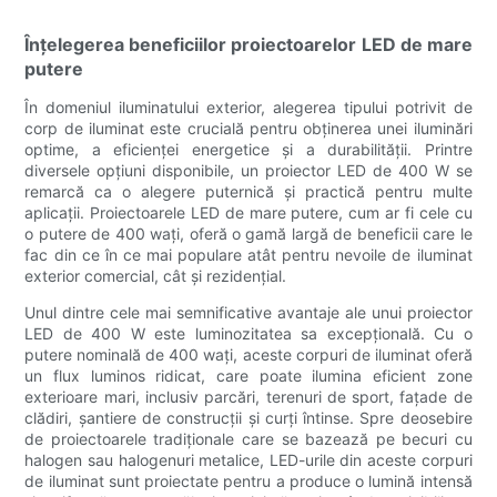
Înțelegerea beneficiilor proiectoarelor LED de mare
putere
În domeniul iluminatului exterior, alegerea tipului potrivit de
corp de iluminat este crucială pentru obținerea unei iluminări
optime, a eficienței energetice și a durabilității. Printre
diversele opțiuni disponibile, un proiector LED de 400 W se
remarcă ca o alegere puternică și practică pentru multe
aplicații. Proiectoarele LED de mare putere, cum ar fi cele cu
o putere de 400 wați, oferă o gamă largă de beneficii care le
fac din ce în ce mai populare atât pentru nevoile de iluminat
exterior comercial, cât și rezidențial.
Unul dintre cele mai semnificative avantaje ale unui proiector
LED de 400 W este luminozitatea sa excepțională. Cu o
putere nominală de 400 wați, aceste corpuri de iluminat oferă
un flux luminos ridicat, care poate ilumina eficient zone
exterioare mari, inclusiv parcări, terenuri de sport, fațade de
clădiri, șantiere de construcții și curți întinse. Spre deosebire
de proiectoarele tradiționale care se bazează pe becuri cu
halogen sau halogenuri metalice, LED-urile din aceste corpuri
de iluminat sunt proiectate pentru a produce o lumină intensă