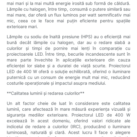
mai mari și la mai multă energie irosită sub formă de căldură.
Lămpile cu halogen, între timp, consumă o putere similară sau
mai mare, dar oferă un flux luminos per watt semnificativ mai
mic, ceea ce le face mai puțin eficiente pentru spațiile
exterioare mari.
Lămpile cu sodiu de înaltă presiune (HPS) au o eficiență mai
bună decât lămpile cu halogen, dar au o redare slabă a
culorilor și timpi de pornire mai lenți în comparație cu
proiectoarele LED. Între timp, becurile incandescente sunt în
mare parte învechite în aplicațiile exterioare din cauza
eficienței lor slabe și a duratei de viață scurte. Proiectorul
LED de 400 W oferă o soluție echilibrată, oferind o iluminare
puternică cu un consum de energie mult mai mic, reducând
costurile operaționale și impactul asupra mediului.
**Calitatea luminii și redarea culorilor**
Un alt factor cheie de luat în considerare este calitatea
luminii, care afectează în mare măsură experiența vizuală și
siguranța mediilor exterioare. Proiectorul LED de 400 W
excelează în acest domeniu, oferind valori ridicate ale
indicelui de redare a culorilor (IRC), producând o iluminare
luminoasă, naturală și clară. Acest lucru îl face o alegere