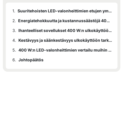
1.
Suuritehoisten LED-valonheittimien etujen ymmärtäminen
2.
Energiatehokkuutta ja kustannussäästöjä 400 W:n LED-valonheittimillä
3.
Ihanteelliset sovellukset 400 W:n ulkokäyttöön tarkoitetulle LED-tulvavalaistukselle
4.
Kestävyys ja säänkestävyys ulkokäyttöön tarkoitetuissa LED-valonheittimissä
5.
400 W:n LED-valonheittimien vertailu muihin ulkovalaistusvaihtoehtoihin
6.
Johtopäätös