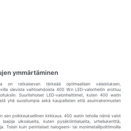
tujen ymmärtäminen
inta on ratkaisevan tärkeää optimaalisen valaistuksen,
illa olevista vaihtoehdoista 400 W:n LED-valonheitin erottuu
oituksiin. Suuritehoiset LED-valonheittimet, kuten 400 watin
niistä yhä suositumpia sekä kaupallisten että asuinrakennusten
n sen poikkeuksellinen kirkkaus. 400 watin teholla nämä valot
aajoja ulkoalueita, kuten pysäköintialueita, urheilukenttiä,
a. Toisin kuin perinteiset halogeeni- tai monimetallipolttimoilla