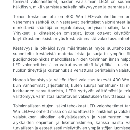
toimivat valonheittimet, näiden valaisimien LEDit on suun
häikäisyn, mikä varmistaa selkeän näkyvyyden ja parantaa tur
Toinen keskeinen etu on 400 W:n LED-valonheittimien eri
vähemmän sähköä kuin vastaavat perinteiset valonlähteet ja
merkittäviä säästöjä energiakuluissa, erityisesti silloin, ku
Yritykset ja kiinteistöjen omistajat, jotka ottavat käytt
käyttökustannuksista myös kestävämmästä valaistusvaihtoehdo
Kestävyys ja pitkäikäisyys määrittelevät myös suurtehoiste
suunniteltu kestävistä materiaaleista ja suojattu ympäristöt
puolijohdetekniikka mahdollistaa niiden toiminnan ilman helpo
LED-valonheittimellä on vaikuttavan pitkä käyttöikä – usein
huollon tiheyttä ja kustannuksia verrattuna perinteisiin valaistus
Nopea käynnistys ja välitön täysi valaistus tekevät 400 W:n LE
kuin vanhemmat järjestelmät, kuten suurpainenatrium- tai m
kirkkauden saavuttamista, LEDit syttyvät välittömästi ja toi
välittömyys varmistaa luotettavan valaistuksen tarvittaessa, m
Toiminnallisten etujen lisäksi tehokkaat LED-valonheittimet t
W:n LED-valonheittimissä on säädettävät kiinnikkeet ja valoke
valaistuksen ulkotilan erityisjärjestelyn ja vaatimuste
älykkäiden ohjainten ja liiketunnistimien, kanssa näistä va
turvallisten ja esteettisesti miellyttävien ympäristöjen luomise