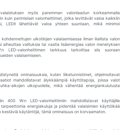
 valaistuksen myös paremman valonlaadun korkeammalla
sin kuin perinteiset valonheittimet, jotka levittävät valoa kaikkiin
ksi, LEDit lähettävät valoa yhteen suuntaan, mikä minimoi
hdennettujen ulkotilojen valaisemisessa ilman liiallista valon
oisi aiheuttaa valituksia tai vaatia lisäenergiaa valon menetyksen
n LED-valonheittimen tarkkuus tarkoittaa siis suoraan
lueiden valaisemiseen.
styneitä ominaisuuksia, kuten liiketunnistimet, ohjelmoitavat
atiot mahdollistavat älykkäämpiä käyttötapoja, joissa valot
uuhka-aikojen ulkopuolella, mikä vähentää energiankulutusta
siin 400 W:n LED-valonheittimiin mahdollistavat käyttäjille
arpeettomia energiakuluja ja pidentää valaisimien käyttöikää
aan kestäviä käytäntöjä, tämä ominaisuus on korvaamaton.