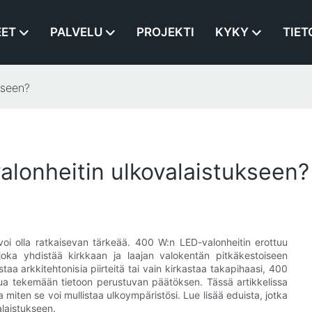
EET
PALVELU
PROJEKTI
KYKY
TIET
kseen?
alonheitin ulkovalaistukseen?
 voi olla ratkaisevan tärkeää. 400 W:n LED-valonheitin erottuu
oka yhdistää kirkkaan ja laajan valokentän pitkäkestoiseen
taa arkkitehtonisia piirteitä tai vain kirkastaa takapihaasi, 400
ua tekemään tietoon perustuvan päätöksen. Tässä artikkelissa
miten se voi mullistaa ulkoympäristösi. Lue lisää eduista, jotka
alaistukseen.