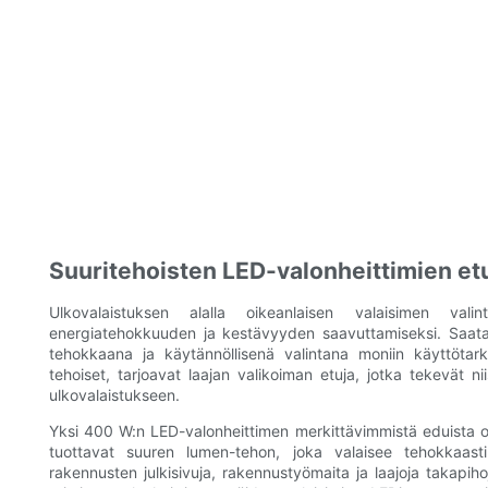
Suuritehoisten LED-valonheittimien e
Ulkovalaistuksen alalla oikeanlaisen valaisimen val
energiatehokkuuden ja kestävyyden saavuttamiseksi. Saatav
tehokkaana ja käytännöllisenä valintana moniin käyttötark
tehoiset, tarjoavat laajan valikoiman etuja, jotka tekevät 
ulkovalaistukseen.
Yksi 400 W:n LED-valonheittimen merkittävimmistä eduista o
tuottavat suuren lumen-tehon, joka valaisee tehokkaasti l
rakennusten julkisivuja, rakennustyömaita ja laajoja takapihoj