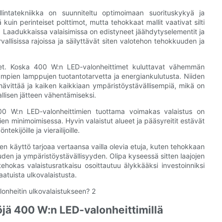
lintatekniikka on suunniteltu optimoimaan suorituskykyä ja
kuin perinteiset polttimot, mutta tehokkaat mallit vaativat silti
 Laadukkaissa valaisimissa on edistyneet jäähdytyselementit ja
vallisissa rajoissa ja säilyttävät siten valotehon tehokkuuden ja
et. Koska 400 W:n LED-valonheittimet kuluttavat vähemmän
mampien lamppujen tuotantotarvetta ja energiankulutusta. Niiden
hävittää ja kaiken kaikkiaan ympäristöystävällisempiä, mikä on
llisen jätteen vähentämiseksi.
, 400 W:n LED-valonheittimien tuottama voimakas valaistus on
en minimoimisessa. Hyvin valaistut alueet ja pääsyreitit estävät
ekijöille ja vierailijoille.
 käyttö tarjoaa vertaansa vailla olevia etuja, kuten tehokkaan
n ja ympäristöystävällisyyden. Olipa kyseessä sitten laajojen
 tehokas valaistusratkaisu osoittautuu älykkääksi investoinniksi
aatuista ulkovalaistusta.
jä 400 W:n LED-valonheittimillä