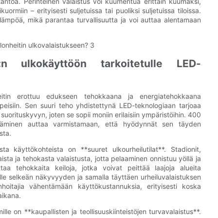
toa. Perinteinen valaistus voi kuumentua erittäin kuumaksi,
kuormiin – erityisesti suljetuissa tai puoliksi suljetuissa tiloissa.
 lämpöä, mikä parantaa turvallisuutta ja voi auttaa alentamaan
n ulkokäyttöön tarkoitetulle LED-
heitin erottuu edukseen tehokkaana ja energiatehokkaana
rpeisiin. Sen suuri teho yhdistettynä LED-teknologiaan tarjoaa
uorituskyvyn, joten se sopii moniin erilaisiin ympäristöihin. 400
ärtäminen auttaa varmistamaan, että hyödynnät sen täyden
sta.
sta käyttökohteista on **suuret ulkourheilutilat**. Stadionit,
aista ja tehokasta valaistusta, jotta pelaaminen onnistuu yöllä ja
aa tehokkaita keiloja, jotka voivat peittää laajoja alueita
tsojille selkeän näkyvyyden ja samalla täyttäen urheiluvalaistuksen
hoitajia vähentämään käyttökustannuksia, erityisesti koska
aikana.
e on **kaupallisten ja teollisuuskiinteistöjen turvavalaistus**.