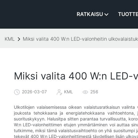
RATKAISU
TUOTT
KML
Miksi valita 400 W:n LED-valonheitin ulkovalaistu
Miksi valita 400 W:n LED-v
2026-03-07
KML
256
Ulkotilojen valaisemisessa oikean valaistusratkaisun valinta
joukosta tehokkaana ja energiatehokkaana vaihtoehtona, j
suorituskykyyn. Halusitpa sitten parantaa turvallisuutta, koros
W:n LED-valonheittimen etujen ymmärtäminen voi auttaa sin
tutkimme, miksi tämä valaistusvaihtoehto on yhä suositumpi ja 
tekevät 400 W:n LED-valonheittimestä täydellisen lisän ulkov