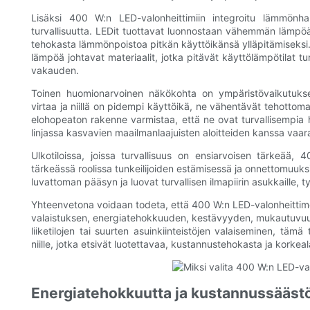
Lisäksi 400 W:n LED-valonheittimiin integroitu lämmönhal
turvallisuutta. LEDit tuottavat luonnostaan ​​vähemmän lämpöä 
tehokasta lämmönpoistoa pitkän käyttöikänsä ylläpitämiseksi.
lämpöä johtavat materiaalit, jotka pitävät käyttölämpötilat tur
vakauden.
Toinen huomionarvoinen näkökohta on ympäristövaikutuks
virtaa ja niillä on pidempi käyttöikä, ne vähentävät tehotto
elohopeaton rakenne varmistaa, että ne ovat turvallisempia 
linjassa kasvavien maailmanlaajuisten aloitteiden kanssa vaara
Ulkotiloissa, joissa turvallisuus on ensiarvoisen tärkeää
tärkeässä roolissa tunkeilijoiden estämisessä ja onnettomuuksi
luvattoman pääsyn ja luovat turvallisen ilmapiirin asukkaille, työnt
Yhteenvetona voidaan todeta, että 400 W:n LED-valonheittimen
valaistuksen, energiatehokkuuden, kestävyyden, mukautuvuude
liiketilojen tai suurten asuinkiinteistöjen valaiseminen, tämä
niille, jotka etsivät luotettavaa, kustannustehokasta ja korkeal
Energiatehokkuutta ja kustannussäästö