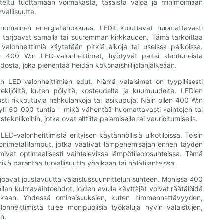
niteltu tuottamaan voimakasta, tasaista valoa ja minimoimaan
vallisuutta.
nomainen energiatehokkuus. LEDit kuluttavat huomattavasti
 tarjoavat samalla tai suuremman kirkkauden. Tämä tarkoittaa
n valonheittimiä käytetään pitkiä aikoja tai useissa paikoissa.
öön 400 W:n LED-valonheittimet, hyötyvät paitsi alentuneista
sta, joka pienentää heidän kokonaishiilijalanjälkeään.
n LED-valonheittimien edut. Nämä valaisimet on tyypillisesti
ekijöiltä, ​​kuten pölyltä, kosteudelta ja kuumuudelta. LEDien
sti rikkoutuvia hehkulankoja tai lasikupuja. Näin ollen 400 W:n
 yli 50 000 tuntia – mikä vähentää huomattavasti vaihtojen tai
tekniikoihin, jotka ovat alttiita palamiselle tai vaurioitumiselle.
D-valonheittimistä erityisen käytännöllisiä ulkotiloissa. Toisin
onimetallilamput, jotka vaativat lämpenemisajan ennen täyden
mivat optimaalisesti vaihtelevissa lämpötilaolosuhteissa. Tämä
ikä parantaa turvallisuutta yöaikaan tai hätätilanteissa.
arjoavat joustavuutta valaistussuunnittelun suhteen. Monissa 400
ilan kulmavaihtoehdot, joiden avulla käyttäjät voivat räätälöidä
n mukaan. Yhdessä ominaisuuksien, kuten himmennettävyyden,
lonheittimistä tulee monipuolisia työkaluja hyvin valaistujen,
en.