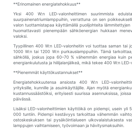
**Erinomainen energiatehokkuus**
Yksi 400 W:n LED-valonheittimen suurimmista eduista pe
suurpainenatriumlamppuihin, verrattuna on sen poikkeuksell
valon tuottamistapaa käyttämällä puolijohteita lämmitettyje
huomattavasti pienempään sähköenergian hukkaan mene
valoksi.
Tyypillinen 400 W:n LED-valonheitin voi tuottaa saman tai j
1000 W:n tai 1200 W:n purkauslamppuihin. Tämä tarkoittaa
sähköllä, joskus jopa 60–70 % vähemmän energiaa kuin per
energiankulutusta ja hiilijalanjälkeä, mikä tekee 400 W:n LED
**Pienemmät käyttökustannukset**
Energiatehokkuutensa ansiosta 400 W:n LED-valonheittime
yrityksille, kunnille ja asuinkäyttäjille. Ajan myötä energia
kustannussäästöiksi, erityisesti suurissa asennuksissa, joiss
päivässä.
Lisäksi LED-valonheittimien käyttöikä on pidempi, usein yli
000 tuntiin. Pidempi kestävyys tarkoittaa vähemmän vaihtoja
ostoskeskuksen tai pysäköintialueen ulkovalaistuksesta v
lamppujen vaihtamiseen, työvoimaan ja hävitysmaksuihin.