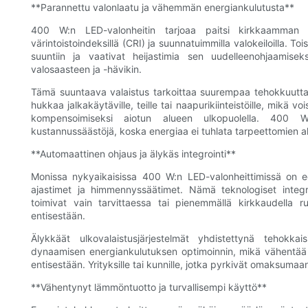
**Parannettu valonlaatu ja vähemmän energiankulutusta**
400 W:n LED-valonheitin tarjoaa paitsi kirkkaamman
värintoistoindeksillä (CRI) ja suunnatuimmilla valokeiloilla. Toi
suuntiin ja vaativat heijastimia sen uudelleenohjaamise
valosaasteen ja -hävikin.
Tämä suuntaava valaistus tarkoittaa suurempaa tehokkuutta ko
hukkaa jalkakäytäville, teille tai naapurikiinteistöille, mikä v
kompensoimiseksi aiotun alueen ulkopuolella. 400 W:
kustannussäästöjä, koska energiaa ei tuhlata tarpeettomien a
**Automaattinen ohjaus ja älykäs integrointi**
Monissa nykyaikaisissa 400 W:n LED-valonheittimissä on edi
ajastimet ja himmennyssäätimet. Nämä teknologiset integra
toimivat vain tarvittaessa tai pienemmällä kirkkaudella r
entisestään.
Älykkäät ulkovalaistusjärjestelmät yhdistettynä tehokkai
dynaamisen energiankulutuksen optimoinnin, mikä vähentää t
entisestään. Yrityksille tai kunnille, jotka pyrkivät omaksum
**Vähentynyt lämmöntuotto ja turvallisempi käyttö**