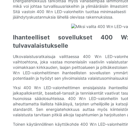
Energiatehokkuus tarkoittaa myös vähäisempää lämmöntuotan
mikä voi johtaa turvallisuusriskeihin ja ylimääräisiin ilmastointi
Sitä vastoin 400 W:n LED-valonheitin tuottaa minimaalisesti
jäähdytyskustannuksia lähellä olevissa rakennuksissa.
Ihanteelliset sovellukset 400 W:
tulvavalaistukselle
Ulkovalaistusratkaisuja valittaessa 400 W:n LED-valon
vaihtoehtona, joka vastaa monenlaisiin vaativiin valaistusta
voimakkaan kirkkauden, laajan peittoalueen ja pitkäkestoisen s
W:n LED-valonheittimen ihanteellisten sovellusten ymm
potentiaalin ja hyödyt sen ylivoimaisista valaistusominaisuuksi
Yksi 400 W:n LED-valonheittimen ensisijaisista ihanteellisi
jalkapallokentät, baseball-tanssit ja tenniskentät vaativat tas
huonoissa sääolosuhteissa. 400 W:n LED-valonheitin tuott
aiheuttamatta liiallista häikäisyä, tarjoten urheilijoille ja ka
standardit. Sen energiatehokkuus auttaa myös kiinteistön
valaistusta tarvitaan pitkiä aikoja tapahtumien ja harjoitusten 
Toinen käytännöllinen käyttökohde 400 W:n LED-valonheittimill