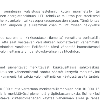
rinteisiin valaistusjärjestelmiin, kuten monimetalli- tai
inen energiatehokkuus. LED-tekniikka muuttaa perusteellisesti
n hehkulankojen tai kaasupurkausprosessien sijaan. Tämä johtaa
vään lämpöön ja suuremman osan muuntumiseen näkyväksi
opa suuremman kirkkaustason (lumenia) verrattuna perinteisiin
, että saat vastaavan valaistuksen huomattavasti vähemmällä
inteiset vastineet. Pelkästään tämä vähentää huomattavasti
-valonheittimistä ympäristöystävällisen vaihtoehdon.
t pienentävät merkittävästi kuukausittaisia ​​sähkölaskuja
nkulutuksen vähenemisestä saadut säästöt kertyvät merkittäviksi
a kymmeniä tai satoja valonheittimiä on käytössä useita tunteja
 50 000 tuntia verrattuna monimetallilamppujen noin 10 000–15
 ja merkittävästi pienempiä ylläpitokustannuksia. Esimerkiksi
astaava kiinteistömanageri käyttää vähemmän aikaa ja rahaa