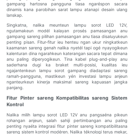
gampang hartosna pangguna tiasa ngaréspon sacara
dinamis kana parobihan sarat lampu atanapi desain ulang
lanskap.
Singkatna, nalika meunteun lampu sorot LED 12V,
ngutamakeun modél kalayan prosés pamasangan anu
gampang sareng pilihan pamasangan anu tiasa disaluyukeun
penting pisan. Fitur-fitur ieu henteu ngan ukur ningkatkeun
kaamanan sareng genah nalika nyetél tapi ogé nyayogikeun
kalenturan dina ngarahkeun katerangan sacara tepat dimana
anu paling diperyogikeun. Tina kabel plug-and-play anu
saderhana dugi ka braket multi-posisi, kualitas ieu
ngajantenkeun lampu sorot gampang diadaptasi sareng
ramah-pangguna, mastikeun yén investasi lampu anjeun
nganteurkeun kinerja maksimal sareng kapuasan jangka
panjang.
Fitur Pinter sareng Kompatibilitas sareng Sistem
Kontrol
Nalika milih lampu sorot LED 12V anu pangsaéna pikeun
rohangan anjeun, salah sahiji pertimbangan anu paling
penting nyaéta integrasi fitur pinter sareng kompatibilitasna
sareng sistem kontrol modéren. Nalika téknologi terus mekar,