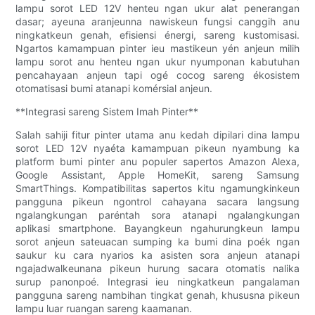
lampu sorot LED 12V henteu ngan ukur alat penerangan
dasar; ayeuna aranjeunna nawiskeun fungsi canggih anu
ningkatkeun genah, efisiensi énergi, sareng kustomisasi.
Ngartos kamampuan pinter ieu mastikeun yén anjeun milih
lampu sorot anu henteu ngan ukur nyumponan kabutuhan
pencahayaan anjeun tapi ogé cocog sareng ékosistem
otomatisasi bumi atanapi komérsial anjeun.
**Integrasi sareng Sistem Imah Pinter**
Salah sahiji fitur pinter utama anu kedah dipilari dina lampu
sorot LED 12V nyaéta kamampuan pikeun nyambung ka
platform bumi pinter anu populer sapertos Amazon Alexa,
Google Assistant, Apple HomeKit, sareng Samsung
SmartThings. Kompatibilitas sapertos kitu ngamungkinkeun
pangguna pikeun ngontrol cahayana sacara langsung
ngalangkungan paréntah sora atanapi ngalangkungan
aplikasi smartphone. Bayangkeun ngahurungkeun lampu
sorot anjeun sateuacan sumping ka bumi dina poék ngan
saukur ku cara nyarios ka asisten sora anjeun atanapi
ngajadwalkeunana pikeun hurung sacara otomatis nalika
surup panonpoé. Integrasi ieu ningkatkeun pangalaman
pangguna sareng nambihan tingkat genah, khususna pikeun
lampu luar ruangan sareng kaamanan.