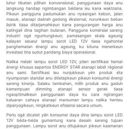
luhur tibatan pilihan konvensional, panggunaan daya anu
langkung handap ngimbangan bédana ieu kana waktosna.
Pikeun pangguna padumukan anu nyaangan kebon, jalan
masuk, atanapi daérah gedong éksternal, nurunkeun beban
listrik tiasa ditarjamahkeun kana pangurangan harga anu
katingali dina tagihan bulanan. Pangguna komérsial sareng
industri ogé nguntungkeun; pamasangan skala ageung
kalayan seueur lampu sorot LED 12V tiasa ngahontal
panghematan énergi anu ageung, ku kituna menerkeun
investasi tina sudut pandang biaya operasional.
Nalika mésér lampu sorot LED 12V, pilari sertifikasi hemat
énergi khusus sapertos ENERGY STAR atanapi labél régional
anu sami. Sertifikasi ieu nunjukkeun yén produk éta
nyumponan standar anu ditetepkeun pikeun konsumsi énergi
sareng kinerja. Salaku tambahan, milih produk anu gaduh
kamampuan dimming atanapi sensor gerak tiasa
ngaoptimalkeun panggunaan daya ku cara ngirangan
kaluaran cahaya atanapi mareuman lampu nalika henteu
diperyogikeun, ningkatkeun efisiensi sacara umum.
Perlu ogé dicatet yén konsumsi daya dina lampu sorot LED
12V béda-béda gumantung kana desain sareng tujuan
panggunaan. Lampu sorot anu ditujukeun pikeun kaamanan