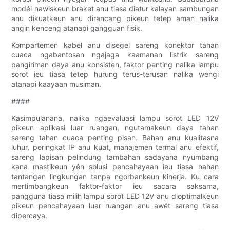
modél nawiskeun braket anu tiasa diatur kalayan sambungan
anu dikuatkeun anu dirancang pikeun tetep aman nalika
angin kenceng atanapi gangguan fisik.
Kompartemen kabel anu disegel sareng konektor tahan
cuaca ngabantosan ngajaga kaamanan listrik sareng
pangiriman daya anu konsisten, faktor penting nalika lampu
sorot ieu tiasa tetep hurung terus-terusan nalika wengi
atanapi kaayaan musiman.
####
Kasimpulanana, nalika ngaevaluasi lampu sorot LED 12V
pikeun aplikasi luar ruangan, ngutamakeun daya tahan
sareng tahan cuaca penting pisan. Bahan anu kualitasna
luhur, peringkat IP anu kuat, manajemen termal anu efektif,
sareng lapisan pelindung tambahan sadayana nyumbang
kana mastikeun yén solusi pencahayaan ieu tiasa nahan
tantangan lingkungan tanpa ngorbankeun kinerja. Ku cara
mertimbangkeun faktor-faktor ieu sacara saksama,
pangguna tiasa milih lampu sorot LED 12V anu dioptimalkeun
pikeun pencahayaan luar ruangan anu awét sareng tiasa
dipercaya.