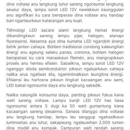
dina voltase anu langkung luhur sareng ngonsumsi langkung
seueur daya, lampu sorot LED 12V nawiskeun kaunggulan
anu signifikan ku cara beroperasi dina voltase anu handap
bari nganteurkeun katerangan anu kuat.
Téhnologi LED sacara alami langkung hemat énergi
dibandingkeun sareng lampu pijar, halogen, atanapi
fluoresensi. Alesanna aya dina kumaha LED ngarobih énergi
listrik janten cahaya. Bohlam tradisional condong kaleungitan
énergi anu ageung salaku panas; contona, bohlam halogen
beroperasi ku cara manaskeun filamén, anu mangrupikeun
prosés anu henteu efisien. Sabalikna, lampu sorot LED 12V
nganggo dioda semikonduktor pikeun ngaluarkeun cahaya
nalika arus ngaliwat éta, ngaminimalkeun leungitna énergi.
Efisiensi ieu hartosna pikeun tingkat kacaangan anu sami,
LED bakal ngonsumsi daya anu langkung sakedik.
Nalika nalungtik konsumsi daya, penting pikeun fokus kana
watt sareng voltase. Lampu banjir LED 12V has tiasa
ngonsumsi antara 5 dugi ka 50 watt gumantung kana
kacaangan sareng desainna. Sanaos dianggo dina voltase
anu langkung handap, lampu ieu sanggup ngahasilkeun
luminositas anu luhur, sakapeung ngaleuwihan 2.000 lumen
dina modél anu kompak. Campuran watt rendah sareng