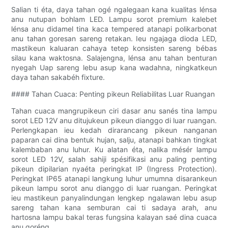
Salian ti éta, daya tahan ogé ngalegaan kana kualitas lénsa
anu nutupan bohlam LED. Lampu sorot premium kalebet
lénsa anu didamel tina kaca tempered atanapi polikarbonat
anu tahan goresan sareng retakan. Ieu ngajaga dioda LED,
mastikeun kaluaran cahaya tetep konsisten sareng bébas
silau kana waktosna. Salajengna, lénsa anu tahan benturan
nyegah Uap sareng lebu asup kana wadahna, ningkatkeun
daya tahan sakabéh fixture.
#### Tahan Cuaca: Penting pikeun Reliabilitas Luar Ruangan
Tahan cuaca mangrupikeun ciri dasar anu sanés tina lampu
sorot LED 12V anu ditujukeun pikeun dianggo di luar ruangan.
Perlengkapan ieu kedah dirarancang pikeun nanganan
paparan cai dina bentuk hujan, salju, atanapi bahkan tingkat
kalembaban anu luhur. Ku alatan éta, nalika mésér lampu
sorot LED 12V, salah sahiji spésifikasi anu paling penting
pikeun dipilarian nyaéta peringkat IP (Ingress Protection).
Peringkat IP65 atanapi langkung luhur umumna disarankeun
pikeun lampu sorot anu dianggo di luar ruangan. Peringkat
ieu mastikeun panyalindungan lengkep ngalawan lebu asup
sareng tahan kana semburan cai ti sadaya arah, anu
hartosna lampu bakal teras fungsina kalayan saé dina cuaca
anu goréng.