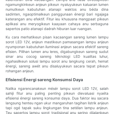
ngamungkinkeun anjeun pikeun nyaluyukeun kaluaran lumen
numutkeun kabutuhan atanapi waktos anu béda dina
sadinten, ngaoptimalkeun panggunaan énergi bari ngajaga
katerangan anu efektif. Fitur ieu khususna mangpaat pikeun
aplikasi anu meryogikeun kaayaan cahaya anu serbaguna
sapertos patio atanapi daérah hiburan luar ruangan.
Ku cara merhatikeun pisan kacaangan sareng lumen lampu
sorot LED 12V, anjeun mastikeun pamasangan lampu anjeun
nyumponan kabutuhan iluminasi anjeun sacara efektif sareng
efisien. Pilihan lumen anu leres, digabungkeun sareng sudut
sinar anu cocog sareng téknologi LED kualitas luhur,
ngahasilkeun solusi lampu sorot anu langkung cerah, hemat
énergi, sareng awét anu disaluyukeun sacara tepat pikeun
rohangan anjeun.
Efisiensi Énergi sareng Konsumsi Daya
Nalika ngarencanakeun mésér lampu sorot LED 12V, salah
sahiji fitur anu paling penting pikeun dievaluasi nyaéta
efisiensi énergi sareng konsumsi daya. Dua faktor ieu sacara
langsung henteu ngan ukur mangaruhan tagihan listrik anjeun
tapi ogé tapak suku lingkungan tina setélan lampu anjeun.
Teu sapertos lampu sorot tradisional anu sering dijalankeun