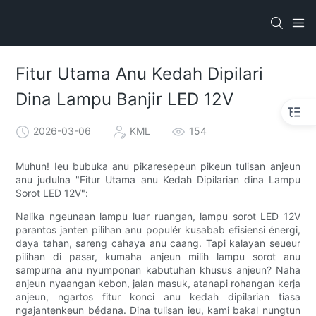
Fitur Utama Anu Kedah Dipilari
Dina Lampu Banjir LED 12V
2026-03-06
KML
154
Muhun! Ieu bubuka anu pikaresepeun pikeun tulisan anjeun
anu judulna "Fitur Utama anu Kedah Dipilarian dina Lampu
Sorot LED 12V":
Nalika ngeunaan lampu luar ruangan, lampu sorot LED 12V
parantos janten pilihan anu populér kusabab efisiensi énergi,
daya tahan, sareng cahaya anu caang. Tapi kalayan seueur
pilihan di pasar, kumaha anjeun milih lampu sorot anu
sampurna anu nyumponan kabutuhan khusus anjeun? Naha
anjeun nyaangan kebon, jalan masuk, atanapi rohangan kerja
anjeun, ngartos fitur konci anu kedah dipilarian tiasa
ngajantenkeun bédana. Dina tulisan ieu, kami bakal nungtun