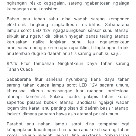
ngirangan résiko kagagalan, sareng ngabantosan ngajaga
kacaangan anu konsisten.
Bahan anu tahan suhu dina wadah sareng komponén
éléktronik langkung ningkatkeun reliabilitas. Sababaraha
lampu sorot LED 12V ngagabungkeun sénsor suhu atanapi
sirkuit anu ngatur diri pikeun nyegah panas teuing atanapi
karusakan nalika lonjakan suhu. Ieu ngajantenkeun
aranjeunna cocog pikeun rupa-rupa iklim, ti lingkungan tropis
anu lembab dugi ka daérah anu tiis sareng pinuh ku salju.
#### Fitur Tambahan Ningkatkeun Daya Tahan sareng
Tahan Cuaca
Sababaraha fitur sanésna nyumbang kana daya tahan
sareng tahan cuaca lampu sorot LED 12V sacara umum,
khususna pikeun pamasangan luar ruangan profésional
atanapi komérsial. Salaku conto, palapis tahan korosi
sapertos palapis bubuk atanapi anodisasi ngajagi wadah
logam tina karat, anu penting pisan di daérah basisir atanapi
industri dimana paparan hawa asin atanapi polusi umum.
Parabot anu nahan lampu sorot dina tempatna ogé
kéngingkeun kauntungan tina bahan anu kokoh sareng tahan
korosi pikeun nyegah leupas tina waktosna. Sababaraha