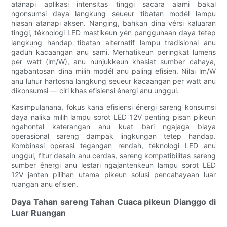
atanapi aplikasi intensitas tinggi sacara alami bakal
ngonsumsi daya langkung seueur tibatan modél lampu
hiasan atanapi aksen. Nanging, bahkan dina vérsi kaluaran
tinggi, téknologi LED mastikeun yén panggunaan daya tetep
langkung handap tibatan alternatif lampu tradisional anu
gaduh kacaangan anu sami. Merhatikeun peringkat lumens
per watt (lm/W), anu nunjukkeun khasiat sumber cahaya,
ngabantosan dina milih modél anu paling efisien. Nilai lm/W
anu luhur hartosna langkung seueur kacaangan per watt anu
dikonsumsi — ciri khas efisiensi énergi anu unggul.
Kasimpulanana, fokus kana efisiensi énergi sareng konsumsi
daya nalika milih lampu sorot LED 12V penting pisan pikeun
ngahontal katerangan anu kuat bari ngajaga biaya
operasional sareng dampak lingkungan tetep handap.
Kombinasi operasi tegangan rendah, téknologi LED anu
unggul, fitur desain anu cerdas, sareng kompatibilitas sareng
sumber énergi anu lestari ngajantenkeun lampu sorot LED
12V janten pilihan utama pikeun solusi pencahayaan luar
ruangan anu efisien.
Daya Tahan sareng Tahan Cuaca pikeun Dianggo di
Luar Ruangan