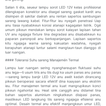
Salian ti éta, seueur lampu sorot LED 12V kelas profésional
dilengkepan konektor anu disegel sareng gasket karét anu
disimpen di sakitar daérah anu rentan sapertos sambungan
sareng lawang kabel. Fitur-fitur ieu nyegah penetrasi Uap
anu tiasa nyababkeun korosi atanapi kagagalan listrik. Ogé
umum pikeun mendakan lampu sorot kalayan lapisan tahan
UV anu ngajaga fixture tina degradasi anu disababkeun ku
paparan panonpoé anu berkepanjangan. Lapisan sapertos
kitu ngajaga warna sareng kakuatan wadahna, nyegah
kerapuhan atanapi luntur salami mangtaun-taun dianggo di
luar ruangan.
#### Toleransi Suhu sareng Manajemén Termal
Lampu luar ruangan sering nyanghareupan fluktuasi suhu
anu lega—ti usum tiris anu tiis dugi ka usum panas anu panas
—sareng lampu banjir LED 12V anu awét kedah dirancang
pikeun beroperasi sacara efektif dina kaayaan anu ekstrim
ieu. Fitur manajemen termal anu kuat mangrupikeun konci
pikeun ngahontal ieu. Heat sink canggih anu didamel tina
bahan sapertos aluminium ningkatkeun disipasi panas,
mastikeun LED langkung tiis sareng ngajaga efisiensi anu
optimal. Desain termal anu efektif manjangkeun umur LED,