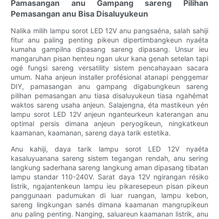
Pamasangan anu Gampang sareng Pilihan
Pemasangan anu Bisa Disaluyukeun
Nalika milih lampu sorot LED 12V anu pangsaéna, salah sahiji
fitur anu paling penting pikeun dipertimbangkeun nyaéta
kumaha gampilna dipasang sareng dipasang. Unsur ieu
mangaruhan pisan henteu ngan ukur kana genah setelan tapi
ogé fungsi sareng versatility sistem pencahayaan sacara
umum. Naha anjeun installer profésional atanapi penggemar
DIY, pamasangan anu gampang digabungkeun sareng
pilihan pemasangan anu tiasa disaluyukeun tiasa ngahémat
waktos sareng usaha anjeun. Salajengna, éta mastikeun yén
lampu sorot LED 12V anjeun nganteurkeun katerangan anu
optimal persis dimana anjeun peryogikeun, ningkatkeun
kaamanan, kaamanan, sareng daya tarik estetika.
Anu kahiji, daya tarik lampu sorot LED 12V nyaéta
kasaluyuanana sareng sistem tegangan rendah, anu sering
langkung saderhana sareng langkung aman dipasang tibatan
lampu standar 110-240V. Sarat daya 12V ngirangan résiko
listrik, ngajantenkeun lampu ieu pikaresepeun pisan pikeun
panggunaan padumukan di luar ruangan, lampu kebon,
sareng lingkungan sanés dimana kaamanan mangrupikeun
anu paling penting. Nanging, saluareun kaamanan listrik, anu