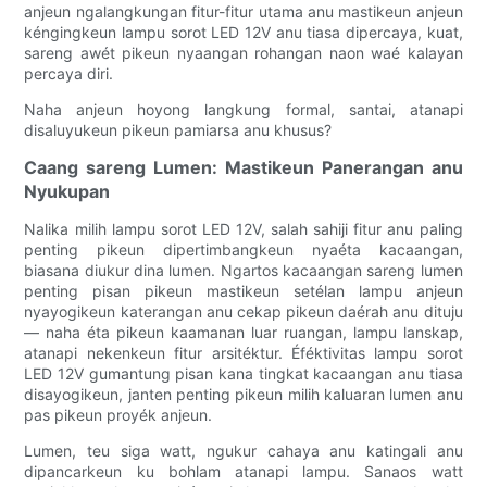
anjeun ngalangkungan fitur-fitur utama anu mastikeun anjeun
kéngingkeun lampu sorot LED 12V anu tiasa dipercaya, kuat,
sareng awét pikeun nyaangan rohangan naon waé kalayan
percaya diri.
Naha anjeun hoyong langkung formal, santai, atanapi
disaluyukeun pikeun pamiarsa anu khusus?
Caang sareng Lumen: Mastikeun Panerangan anu
Nyukupan
Nalika milih lampu sorot LED 12V, salah sahiji fitur anu paling
penting pikeun dipertimbangkeun nyaéta kacaangan,
biasana diukur dina lumen. Ngartos kacaangan sareng lumen
penting pisan pikeun mastikeun setélan lampu anjeun
nyayogikeun katerangan anu cekap pikeun daérah anu dituju
— naha éta pikeun kaamanan luar ruangan, lampu lanskap,
atanapi nekenkeun fitur arsitéktur. Éféktivitas lampu sorot
LED 12V gumantung pisan kana tingkat kacaangan anu tiasa
disayogikeun, janten penting pikeun milih kaluaran lumen anu
pas pikeun proyék anjeun.
Lumen, teu siga watt, ngukur cahaya anu katingali anu
dipancarkeun ku bohlam atanapi lampu. Sanaos watt