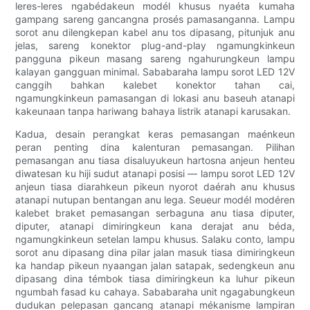
leres-leres ngabédakeun modél khusus nyaéta kumaha
gampang sareng gancangna prosés pamasanganna. Lampu
sorot anu dilengkepan kabel anu tos dipasang, pitunjuk anu
jelas, sareng konektor plug-and-play ngamungkinkeun
pangguna pikeun masang sareng ngahurungkeun lampu
kalayan gangguan minimal. Sababaraha lampu sorot LED 12V
canggih bahkan kalebet konektor tahan cai,
ngamungkinkeun pamasangan di lokasi anu baseuh atanapi
kakeunaan tanpa hariwang bahaya listrik atanapi karusakan.
Kadua, desain perangkat keras pemasangan maénkeun
peran penting dina kalenturan pemasangan. Pilihan
pemasangan anu tiasa disaluyukeun hartosna anjeun henteu
diwatesan ku hiji sudut atanapi posisi — lampu sorot LED 12V
anjeun tiasa diarahkeun pikeun nyorot daérah anu khusus
atanapi nutupan bentangan anu lega. Seueur modél modéren
kalebet braket pemasangan serbaguna anu tiasa diputer,
diputer, atanapi dimiringkeun kana derajat anu béda,
ngamungkinkeun setelan lampu khusus. Salaku conto, lampu
sorot anu dipasang dina pilar jalan masuk tiasa dimiringkeun
ka handap pikeun nyaangan jalan satapak, sedengkeun anu
dipasang dina témbok tiasa dimiringkeun ka luhur pikeun
ngumbah fasad ku cahaya. Sababaraha unit ngagabungkeun
dudukan pelepasan gancang atanapi mékanisme lampiran