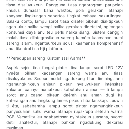
tiasa disaluyukeun. Pangguna tiasa ngaprogram paripolah
khusus dumasar kana waktos, pola gerakan, atanapi
kaayaan lingkungan sapertos tingkat cahaya sakurilingna.
Salaku conto, lampu sorot tiasa disetel pikeun diaktipkeun
ngan ukur nalika wengi nalika gerakan dideteksi, ngirangan
konsumsi daya anu teu perlu nalika siang. Sistem canggih
malah tiasa diintegrasikeun sareng kaméra kaamanan bumi
sareng alarm, nganteurkeun solusi kaamanan komprehensif
anu dikontrol tina hiji platform.
**Peredupan sareng Kustomisasi Warna**
Aspék séjén tina fungsi pinter dina lampu sorot LED 12V
nyaéta pilihan kacaangan sareng warna anu tiasa
disaluyukeun. Seueur modél ngadukung fitur dimming, anu
ngamungkinkeun anjeun pikeun nyaluyukeun inténsitas
kaluaran cahaya numutkeun kabutuhan anjeun — ti lampu
sorot anu caang pikeun daérah anu aman dugi ka
katerangan anu langkung lemes pikeun fitur lanskap. Leuwih
ti éta, sababaraha lampu sorot pinter ngamungkinkeun
panyesuaian suhu warna atanapi rupa-rupa setélan warna
RGB. Versatility ieu ngabantosan nyiptakeun suasana, nyorot
detil arsitéktur, atanapi bahkan ngadukung dekorasi
musiman.