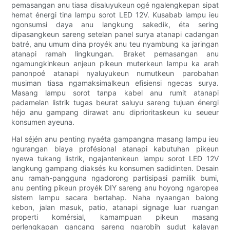
pemasangan anu tiasa disaluyukeun ogé ngalengkepan sipat
hemat énergi tina lampu sorot LED 12V. Kusabab lampu ieu
ngonsumsi daya anu langkung sakedik, éta sering
dipasangkeun sareng setelan panel surya atanapi cadangan
batré, anu umum dina proyék anu teu nyambung ka jaringan
atanapi ramah lingkungan. Braket pemasangan anu
ngamungkinkeun anjeun pikeun muterkeun lampu ka arah
panonpoé atanapi nyaluyukeun numutkeun parobahan
musiman tiasa ngamaksimalkeun efisiensi ngecas surya.
Masang lampu sorot tanpa kabel anu rumit atanapi
padamelan listrik tugas beurat saluyu sareng tujuan énergi
héjo anu gampang dirawat anu diprioritaskeun ku seueur
konsumen ayeuna.
Hal séjén anu penting nyaéta gampangna masang lampu ieu
ngurangan biaya profésional atanapi kabutuhan pikeun
nyewa tukang listrik, ngajantenkeun lampu sorot LED 12V
langkung gampang diaksés ku konsumen sadidinten. Desain
anu ramah-pangguna ngadorong partisipasi pamilik bumi,
anu penting pikeun proyék DIY sareng anu hoyong ngaropea
sistem lampu sacara bertahap. Naha nyaangan balong
kebon, jalan masuk, patio, atanapi signage luar ruangan
properti komérsial, kamampuan pikeun masang
perlengkapan gancang sareng ngarobih sudut kalayan