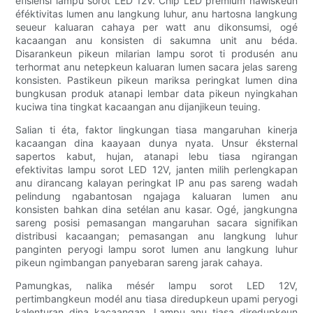
efisiensi lampu sorot LED 12V. Chip LED premium nawiskeun
éféktivitas lumen anu langkung luhur, anu hartosna langkung
seueur kaluaran cahaya per watt anu dikonsumsi, ogé
kacaangan anu konsisten di sakumna unit anu béda.
Disarankeun pikeun milarian lampu sorot ti produsén anu
terhormat anu netepkeun kaluaran lumen sacara jelas sareng
konsisten. Pastikeun pikeun mariksa peringkat lumen dina
bungkusan produk atanapi lembar data pikeun nyingkahan
kuciwa tina tingkat kacaangan anu dijanjikeun teuing.
Salian ti éta, faktor lingkungan tiasa mangaruhan kinerja
kacaangan dina kaayaan dunya nyata. Unsur éksternal
sapertos kabut, hujan, atanapi lebu tiasa ngirangan
efektivitas lampu sorot LED 12V, janten milih perlengkapan
anu dirancang kalayan peringkat IP anu pas sareng wadah
pelindung ngabantosan ngajaga kaluaran lumen anu
konsisten bahkan dina setélan anu kasar. Ogé, jangkungna
sareng posisi pemasangan mangaruhan sacara signifikan
distribusi kacaangan; pemasangan anu langkung luhur
panginten peryogi lampu sorot lumen anu langkung luhur
pikeun ngimbangan panyebaran sareng jarak cahaya.
Pamungkas, nalika mésér lampu sorot LED 12V,
pertimbangkeun modél anu tiasa diredupkeun upami peryogi
kalenturan dina kacaangan. Lampu anu tiasa diredupkeun