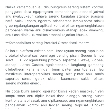
Nalika kamampuan ieu dihubungkeun sareng sistem kontrol,
pangguna tiasa ngaprogram pamandangan atanapi jadwal
anu nyaluyukeun cahaya sareng kagiatan atanapi suasana
haté. Salaku conto, ngontrol sababaraha lampu sorot salaku
grup ngalangkungan aplikasi kontrol pinter ngamungkinkeun
parobahan warna anu disinkronkeun atanapi épék dimming,
anu tiasa dipicu ku waktos atanapi kajadian khusus.
**Kompatibilitas sareng Protokol Otomatisasi Imah**
Salian ti platform asisten sora, kasaluyuan sareng rupa-rupa
protokol otomatisasi bumi ogé penting pisan. Seueur lampu
sorot LED 12V ngadukung protokol sapertos Z-Wave, Zigbee,
atanapi Lutron Caséta, ngajantenkeun langkung gampang
dilebetkeun kana jaringan bumi pinter anu tos aya. Ieu
mastikeun interoperabilitas sareng alat pinter anu sanés
sapertos sénsor gerak, sistem kaamanan, saklar pinter,
sareng monitor énergi.
Nu boga bumi sareng operator bisnis kedah mastikeun yén
lampu sorot anu dipilih bakal tiasa dianggo sareng pusat
kontrol atanapi sasak anu dipikaresep, anu ngamungkinkeun
pangalaman kontrol anu lancar sareng terpusat. Tingkat