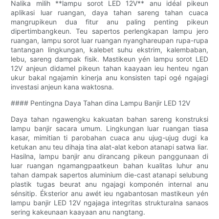
Nalika milih **lampu sorot LED 12V** anu idéal pikeun
aplikasi luar ruangan, daya tahan sareng tahan cuaca
mangrupikeun dua fitur anu paling penting pikeun
dipertimbangkeun. Teu sapertos perlengkapan lampu jero
ruangan, lampu sorot luar ruangan nyanghareupan rupa-rupa
tantangan lingkungan, kalebet suhu ekstrim, kalembaban,
lebu, sareng dampak fisik. Mastikeun yén lampu sorot LED
12V anjeun didamel pikeun tahan kaayaan ieu henteu ngan
ukur bakal ngajamin kinerja anu konsisten tapi ogé ngajagi
investasi anjeun kana waktosna.
#### Pentingna Daya Tahan dina Lampu Banjir LED 12V
Daya tahan ngawengku kakuatan bahan sareng konstruksi
lampu banjir sacara umum. Lingkungan luar ruangan tiasa
kasar, mimitian ti parobahan cuaca anu ujug-ujug dugi ka
ketukan anu teu dihaja tina alat-alat kebon atanapi satwa liar.
Hasilna, lampu banjir anu dirancang pikeun panggunaan di
luar ruangan ngamangpaatkeun bahan kualitas luhur anu
tahan dampak sapertos aluminium die-cast atanapi selubung
plastik tugas beurat anu ngajagi komponén internal anu
sénsitip. Éksterior anu awét ieu ngabantosan mastikeun yén
lampu banjir LED 12V ngajaga integritas strukturalna sanaos
sering kakeunaan kaayaan anu nangtang.