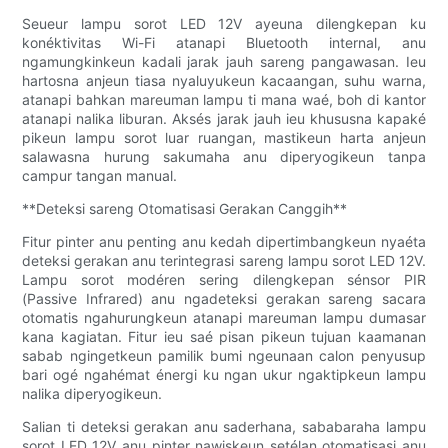
Seueur lampu sorot LED 12V ayeuna dilengkepan ku
konéktivitas Wi-Fi atanapi Bluetooth internal, anu
ngamungkinkeun kadali jarak jauh sareng pangawasan. Ieu
hartosna anjeun tiasa nyaluyukeun kacaangan, suhu warna,
atanapi bahkan mareuman lampu ti mana waé, boh di kantor
atanapi nalika liburan. Aksés jarak jauh ieu khususna kapaké
pikeun lampu sorot luar ruangan, mastikeun harta anjeun
salawasna hurung sakumaha anu diperyogikeun tanpa
campur tangan manual.
**Deteksi sareng Otomatisasi Gerakan Canggih**
Fitur pinter anu penting anu kedah dipertimbangkeun nyaéta
deteksi gerakan anu terintegrasi sareng lampu sorot LED 12V.
Lampu sorot modéren sering dilengkepan sénsor PIR
(Passive Infrared) anu ngadeteksi gerakan sareng sacara
otomatis ngahurungkeun atanapi mareuman lampu dumasar
kana kagiatan. Fitur ieu saé pisan pikeun tujuan kaamanan
sabab ngingetkeun pamilik bumi ngeunaan calon penyusup
bari ogé ngahémat énergi ku ngan ukur ngaktipkeun lampu
nalika diperyogikeun.
Salian ti deteksi gerakan anu saderhana, sababaraha lampu
sorot LED 12V anu pinter nawiskeun setélan otomatisasi anu