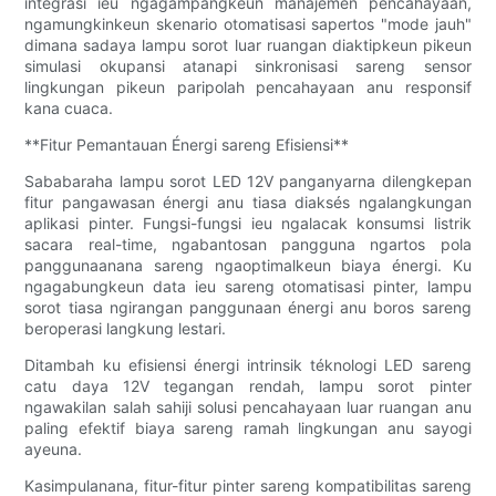
integrasi ieu ngagampangkeun manajemen pencahayaan,
ngamungkinkeun skenario otomatisasi sapertos "mode jauh"
dimana sadaya lampu sorot luar ruangan diaktipkeun pikeun
simulasi okupansi atanapi sinkronisasi sareng sensor
lingkungan pikeun paripolah pencahayaan anu responsif
kana cuaca.
**Fitur Pemantauan Énergi sareng Efisiensi**
Sababaraha lampu sorot LED 12V panganyarna dilengkepan
fitur pangawasan énergi anu tiasa diaksés ngalangkungan
aplikasi pinter. Fungsi-fungsi ieu ngalacak konsumsi listrik
sacara real-time, ngabantosan pangguna ngartos pola
panggunaanana sareng ngaoptimalkeun biaya énergi. Ku
ngagabungkeun data ieu sareng otomatisasi pinter, lampu
sorot tiasa ngirangan panggunaan énergi anu boros sareng
beroperasi langkung lestari.
Ditambah ku efisiensi énergi intrinsik téknologi LED sareng
catu daya 12V tegangan rendah, lampu sorot pinter
ngawakilan salah sahiji solusi pencahayaan luar ruangan anu
paling efektif biaya sareng ramah lingkungan anu sayogi
ayeuna.
Kasimpulanana, fitur-fitur pinter sareng kompatibilitas sareng