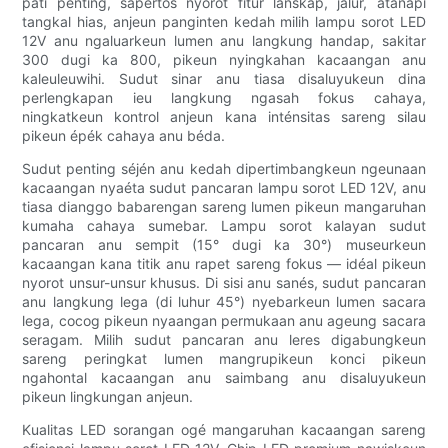
pati penting, sapertos nyorot fitur lanskap, jalur, atanapi
tangkal hias, anjeun panginten kedah milih lampu sorot LED
12V anu ngaluarkeun lumen anu langkung handap, sakitar
300 dugi ka 800, pikeun nyingkahan kacaangan anu
kaleuleuwihi. Sudut sinar anu tiasa disaluyukeun dina
perlengkapan ieu langkung ngasah fokus cahaya,
ningkatkeun kontrol anjeun kana inténsitas sareng silau
pikeun épék cahaya anu béda.
Sudut penting séjén anu kedah dipertimbangkeun ngeunaan
kacaangan nyaéta sudut pancaran lampu sorot LED 12V, anu
tiasa dianggo babarengan sareng lumen pikeun mangaruhan
kumaha cahaya sumebar. Lampu sorot kalayan sudut
pancaran anu sempit (15° dugi ka 30°) museurkeun
kacaangan kana titik anu rapet sareng fokus — idéal pikeun
nyorot unsur-unsur khusus. Di sisi anu sanés, sudut pancaran
anu langkung lega (di luhur 45°) nyebarkeun lumen sacara
lega, cocog pikeun nyaangan permukaan anu ageung sacara
seragam. Milih sudut pancaran anu leres digabungkeun
sareng peringkat lumen mangrupikeun konci pikeun
ngahontal kacaangan anu saimbang anu disaluyukeun
pikeun lingkungan anjeun.
Kualitas LED sorangan ogé mangaruhan kacaangan sareng