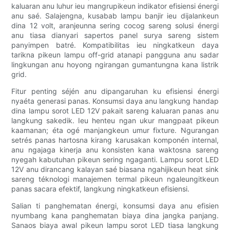
kaluaran anu luhur ieu mangrupikeun indikator efisiensi énergi
anu saé. Salajengna, kusabab lampu banjir ieu dijalankeun
dina 12 volt, aranjeunna sering cocog sareng solusi énergi
anu tiasa dianyari sapertos panel surya sareng sistem
panyimpen batré. Kompatibilitas ieu ningkatkeun daya
tarikna pikeun lampu off-grid atanapi pangguna anu sadar
lingkungan anu hoyong ngirangan gumantungna kana listrik
grid.
Fitur penting séjén anu dipangaruhan ku efisiensi énergi
nyaéta generasi panas. Konsumsi daya anu langkung handap
dina lampu sorot LED 12V pakait sareng kaluaran panas anu
langkung sakedik. Ieu henteu ngan ukur mangpaat pikeun
kaamanan; éta ogé manjangkeun umur fixture. Ngurangan
setrés panas hartosna kirang karusakan komponén internal,
anu ngajaga kinerja anu konsisten kana waktosna sareng
nyegah kabutuhan pikeun sering ngaganti. Lampu sorot LED
12V anu dirancang kalayan saé biasana ngahijikeun heat sink
sareng téknologi manajemen termal pikeun ngaleungitkeun
panas sacara efektif, langkung ningkatkeun efisiensi.
Salian ti panghematan énergi, konsumsi daya anu efisien
nyumbang kana panghematan biaya dina jangka panjang.
Sanaos biaya awal pikeun lampu sorot LED tiasa langkung