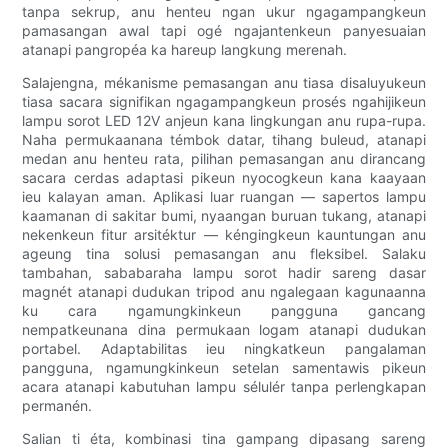
tanpa sekrup, anu henteu ngan ukur ngagampangkeun
pamasangan awal tapi ogé ngajantenkeun panyesuaian
atanapi pangropéa ka hareup langkung merenah.
Salajengna, mékanisme pemasangan anu tiasa disaluyukeun
tiasa sacara signifikan ngagampangkeun prosés ngahijikeun
lampu sorot LED 12V anjeun kana lingkungan anu rupa-rupa.
Naha permukaanana témbok datar, tihang buleud, atanapi
medan anu henteu rata, pilihan pemasangan anu dirancang
sacara cerdas adaptasi pikeun nyocogkeun kana kaayaan
ieu kalayan aman. Aplikasi luar ruangan — sapertos lampu
kaamanan di sakitar bumi, nyaangan buruan tukang, atanapi
nekenkeun fitur arsitéktur — kéngingkeun kauntungan anu
ageung tina solusi pemasangan anu fleksibel. Salaku
tambahan, sababaraha lampu sorot hadir sareng dasar
magnét atanapi dudukan tripod anu ngalegaan kagunaanna
ku cara ngamungkinkeun pangguna gancang
nempatkeunana dina permukaan logam atanapi dudukan
portabel. Adaptabilitas ieu ningkatkeun pangalaman
pangguna, ngamungkinkeun setelan samentawis pikeun
acara atanapi kabutuhan lampu sélulér tanpa perlengkapan
permanén.
Salian ti éta, kombinasi tina gampang dipasang sareng