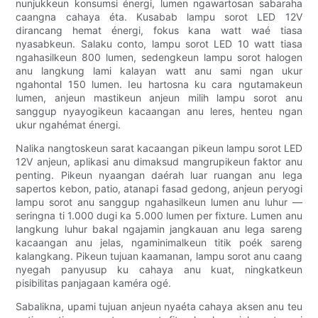
nunjukkeun konsumsi énergi, lumen ngawartosan sabaraha
caangna cahaya éta. Kusabab lampu sorot LED 12V
dirancang hemat énergi, fokus kana watt waé tiasa
nyasabkeun. Salaku conto, lampu sorot LED 10 watt tiasa
ngahasilkeun 800 lumen, sedengkeun lampu sorot halogen
anu langkung lami kalayan watt anu sami ngan ukur
ngahontal 150 lumen. Ieu hartosna ku cara ngutamakeun
lumen, anjeun mastikeun anjeun milih lampu sorot anu
sanggup nyayogikeun kacaangan anu leres, henteu ngan
ukur ngahémat énergi.
Nalika nangtoskeun sarat kacaangan pikeun lampu sorot LED
12V anjeun, aplikasi anu dimaksud mangrupikeun faktor anu
penting. Pikeun nyaangan daérah luar ruangan anu lega
sapertos kebon, patio, atanapi fasad gedong, anjeun peryogi
lampu sorot anu sanggup ngahasilkeun lumen anu luhur —
seringna ti 1.000 dugi ka 5.000 lumen per fixture. Lumen anu
langkung luhur bakal ngajamin jangkauan anu lega sareng
kacaangan anu jelas, ngaminimalkeun titik poék sareng
kalangkang. Pikeun tujuan kaamanan, lampu sorot anu caang
nyegah panyusup ku cahaya anu kuat, ningkatkeun
pisibilitas panjagaan kaméra ogé.
Sabalikna, upami tujuan anjeun nyaéta cahaya aksen anu teu