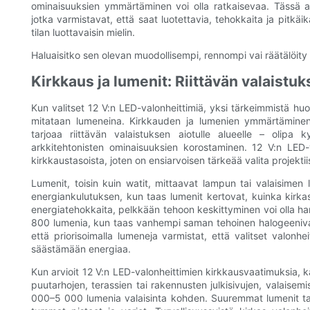
ominaisuuksien ymmärtäminen voi olla ratkaisevaa. Tässä a
jotka varmistavat, että saat luotettavia, tehokkaita ja pitkäi
tilan luottavaisin mielin.
Haluaisitko sen olevan muodollisempi, rennompi vai räätälöity ti
Kirkkaus ja lumenit: Riittävän valaist
Kun valitset 12 V:n LED-valonheittimiä, yksi tärkeimmistä huom
mitataan lumeneina. Kirkkauden ja lumenien ymmärtäminen 
tarjoaa riittävän valaistuksen aiotulle alueelle – olipa k
arkkitehtonisten ominaisuuksien korostaminen. 12 V:n LED-v
kirkkaustasoista, joten on ensiarvoisen tärkeää valita projekti
Lumenit, toisin kuin watit, mittaavat lampun tai valaisimen
energiankulutuksen, kun taas lumenit kertovat, kuinka kirka
energiatehokkaita, pelkkään tehoon keskittyminen voi olla ha
800 lumenia, kun taas vanhempi saman tehoinen halogeenival
että priorisoimalla lumeneja varmistat, että valitset valonh
säästämään energiaa.
Kun arvioit 12 V:n LED-valonheittimien kirkkausvaatimuksia, k
puutarhojen, terassien tai rakennusten julkisivujen, valaisemi
000–5 000 lumenia valaisinta kohden. Suuremmat lumenit tak