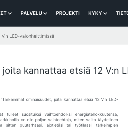
EET
PALVELU
PROJEKTI
KYKY
TIET
 V:n LED-valonheittimissä
joita kannattaa etsiä 12 V:n 
ä ”Tärkeimmät ominaisuudet, joita kannattaa etsiä 12 V:n LED-
 tulleet suosituiksi vaihtoehdoiksi energiatehokkuutensa,
kkinoilla on niin paljon vaihtoehtoja, miten valita täydellinen
a sitten puutarhaasi, ajotietäsi tai työtilaasi, tärkeimpien