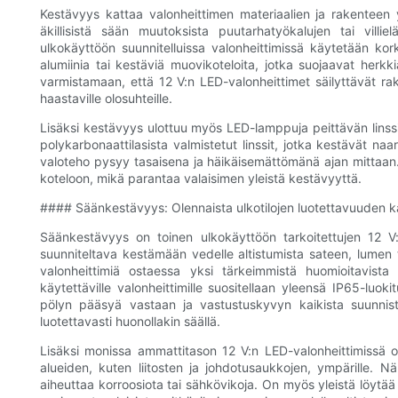
Kestävyys kattaa valonheittimen materiaalien ja rakenteen 
äkillisistä sään muutoksista puutarhatyökalujen tai villi
ulkokäyttöön suunnitelluissa valonheittimissä käytetään kork
alumiinia tai kestäviä muovikoteloita, jotka suojaavat herk
varmistamaan, että 12 V:n LED-valonheittimet säilyttävät rake
haastaville olosuhteille.
Lisäksi kestävyys ulottuu myös LED-lamppuja peittävän linssi
polykarbonaattilasista valmistetut linssit, jotka kestävät n
valoteho pysyy tasaisena ja häikäisemättömänä ajan mittaan.
koteloon, mikä parantaa valaisimen yleistä kestävyyttä.
#### Säänkestävyys: Olennaista ulkotilojen luotettavuuden k
Säänkestävyys on toinen ulkokäyttöön tarkoitettujen 12 V
suunniteltava kestämään vedelle altistumista sateen, lumen
valonheittimiä ostaessa yksi tärkeimmistä huomioitavista 
käytettäville valonheittimille suositellaan yleensä IP65-lu
pölyn pääsyä vastaan ​​ja vastustuskyvyn kaikista suunnista 
luotettavasti huonollakin säällä.
Lisäksi monissa ammattitason 12 V:n LED-valonheittimissä on su
alueiden, kuten liitosten ja johdotusaukkojen, ympärille.
aiheuttaa korroosiota tai sähkövikoja. On myös yleistä löytää 