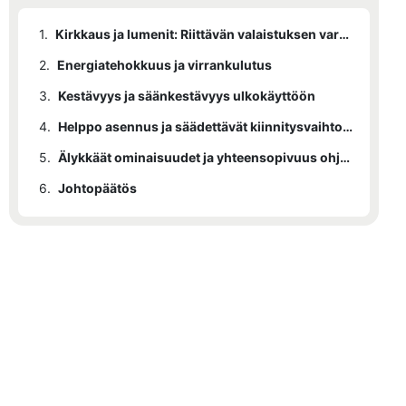
1.
Kirkkaus ja lumenit: Riittävän valaistuksen varmistaminen
2.
Energiatehokkuus ja virrankulutus
3.
Kestävyys ja säänkestävyys ulkokäyttöön
4.
Helppo asennus ja säädettävät kiinnitysvaihtoehdot
5.
Älykkäät ominaisuudet ja yhteensopivuus ohjausjärjestelmien kanssa
6.
Johtopäätös