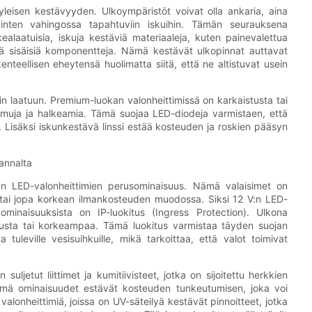
yleisen kestävyyden. Ulkoympäristöt voivat olla ankaria, aina
eläinten vahingossa tapahtuviin iskuihin. Tämän seurauksena
ealaatuisia, iskuja kestäviä materiaaleja, kuten painevalettua
kiä sisäisiä komponentteja. Nämä kestävät ulkopinnat auttavat
nteellisen eheytensä huolimatta siitä, että ne altistuvat usein
n laatuun. Premium-luokan valonheittimissä on karkaistusta tai
aarmuja ja halkeamia. Tämä suojaa LED-diodeja varmistaen, että
 Lisäksi iskunkestävä linssi estää kosteuden ja roskien pääsyn
annalta
:n LED-valonheittimien perusominaisuus. Nämä valaisimet on
 tai jopa korkean ilmankosteuden muodossa. Siksi 12 V:n LED-
ominaisuuksista on IP-luokitus (Ingress Protection). Ulkona
okitusta tai korkeampaa. Tämä luokitus varmistaa täyden suojan
tuleville vesisuihkuille, mikä tarkoittaa, että valot toimivat
ljetut liittimet ja kumitiivisteet, jotka on sijoitettu herkkien
 Nämä ominaisuudet estävät kosteuden tunkeutumisen, joka voi
valonheittimiä, joissa on UV-säteilyä kestävät pinnoitteet, jotka