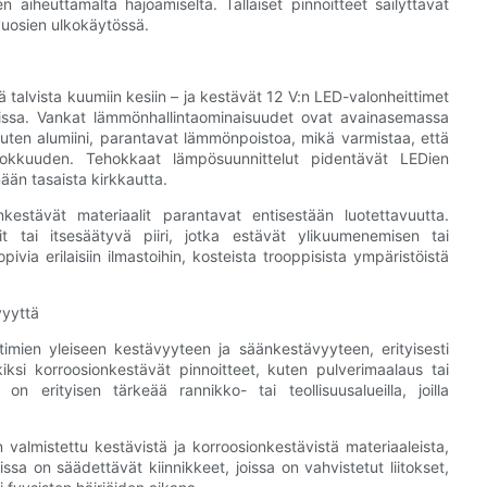
en aiheuttamalta hajoamiselta. Tällaiset pinnoitteet säilyttävät
vuosien ulkokäytössä.
ä talvista kuumiin kesiin – ja kestävät 12 V:n LED-valonheittimet
eissa. Vankat lämmönhallintaominaisuudet ovat avainasemassa
kuten alumiini, parantavat lämmönpoistoa, mikä varmistaa, että
ehokkuuden. Tehokkaat lämpösuunnittelut pidentävät LEDien
ään tasaista kirkkautta.
kestävät materiaalit parantavat entisestään luotettavuutta.
it tai itsesäätyvä piiri, jotka estävät ylikuumenemisen tai
ivia erilaisiin ilmastoihin, kosteista trooppisista ympäristöistä
vyyttä
imien yleiseen kestävyyteen ja säänkestävyyteen, erityisesti
iksi korroosionkestävät pinnoitteet, kuten pulverimaalaus tai
 on erityisen tärkeää rannikko- tai teollisuusalueilla, joilla
n valmistettu kestävistä ja korroosionkestävistä materiaaleista,
ssa on säädettävät kiinnikkeet, joissa on vahvistetut liitokset,