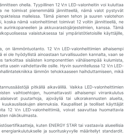
nnitteen ohella. Tyypillinen 12 V:n LED-valonheitin voi kuluttaa
ka ne toimivat pienemmällä jännitteellä, nämä valot pystyvät
mpakteissa malleissa. Tämä pienen tehon ja suuren valotehon
 koska nämä valonheittimet toimivat 12 voltin jännitteellä, ne
en aurinkopaneelien ja akkuvarastojärjestelmien, kanssa. Tämä
puolisessa valaistuksessa tai ympäristötietoisille käyttäjille,
a, on lämmöntuotanto. 12 V:n LED-valonheittimien alhaisempi
i ole hyödyllistä ainoastaan ​​turvallisuuden kannalta, vaan se
s tarkoittaa sisäisten komponenttien vähäisempää kulumista,
tta usein vaihdettaville osille. Hyvin suunnitellussa 12 V:n LED-
mönhallintatekniikka lämmön tehokkaaseen haihduttamiseen, mikä
annussäästöjä pitkällä aikavälillä. Vaikka LED-valonheittimien
sten vaihtoehtojen, huomattavasti alhaisempi virrankulutus
laisevat puutarhoja, ajoväyliä tai ulkorakennusten alueita,
uukausilaskujen alennuksia. Kaupalliset ja teolliset käyttäjät
eita 12 V:n LED-valonheittimiä, voivat saavuttaa huomattavia
usten näkökulmasta.
ästösertifikaatteja, kuten ENERGY STAR tai vastaavia alueellisia
 energiankulutukselle ja suorituskyvylle määritellyt standardit.