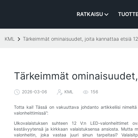
RATKAISU
TUOTT
KML
Tärkeimmät ominaisuudet, joita kannattaa etsiä 12
Tärkeimmät ominaisuudet, 
2026-03-06
KML
156
Totta kai! Tässä on vakuuttava johdanto artikkeliisi nimelt
valonheittimissä”:
Ulkovalaistuksen suhteen 12 V:n LED-valonheittimet ovat
kestävyytensä ja kirkkaan valaistuksensa ansiosta. Mutta mar
valonheitin, joka vastaa juuri sinun tarpeitasi? Valaisitp