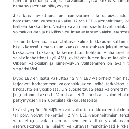
tummat pisteet ja varjot. Turvallisuussyistä kirkas valonhei
kameravalvonnan näkyvyyttä.
Jos taas tavoitteena on hienovarainen korostusvalaistu
korostaminen, kannattaa valita 12 V:n LED-valonheittimet, j
liiallisen kirkkauden. Näiden valaisimien säädettävät keilak
voimakkuuden ja häikäisyn hallintaa erilaisten valaistustehos
Toinen tärkeä huomioon otettava kulma kirkkauden suhteen o
käsi kädessä lumen-luvun kanssa valaistuksen jakautumiseen
kirkkauden tiukkaan, tarkennettuun kohtaan – ihanteellin
valokeilanheittimet (yli 45°) levittävät lumen-luvun laajalle
Oikean valokeilan ja lumen-luvun valitseminen on avain t
ympäristöösi.
Myös LEDien laatu vaikuttaa 12 V:n LED-valonheittimien hav
tarjoavat korkeamman valotehokkuuden, mikä tarkoittaa s
kirkkautta eri yksiköissä. On suositeltavaa etsiä valonheittimiä
ja johdonmukaisesti. Varmista, että tarkistat valonteholu
pettymyksen liian lupatuista kirkkaustasoista.
Lisäksi ympäristötekijät voivat vaikuttaa kirkkauden toiminta
tai pöly, voivat heikentää 12 V:n LED-valonheittimien tehokku
varustettujen valaisimien valitseminen auttaa ylläpitäm
asennuskorkeus ja -sijainti vaikuttavat merkittävästi kir