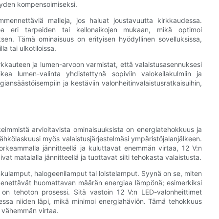
syyden kompensoimiseksi.
mmennettäviä malleja, jos haluat joustavuutta kirkkaudessa.
oa eri tarpeiden tai kellonaikojen mukaan, mikä optimoi
ksen. Tämä ominaisuus on erityisen hyödyllinen sovelluksissa,
a tai ulkotiloissa.
irkkauteen ja lumen-arvoon varmistat, että valaistusasennuksesi
Oikea lumen-valinta yhdistettynä sopiviin valokeilakulmiin ja
ansäästöisempiin ja kestäviin valonheitinvalaistusratkaisuihin,
keimmistä arvioitavista ominaisuuksista on energiatehokkuus ja
sähkölaskuusi myös valaistusjärjestelmäsi ympäristöjalanjälkeen.
 korkeammalla jännitteellä ja kuluttavat enemmän virtaa, 12 V:n
t matalalla jännitteellä ja tuottavat silti tehokasta valaistusta.
kulamput, halogeenilamput tai loistelamput. Syynä on se, miten
 menettävät huomattavan määrän energiaa lämpönä; esimerkiksi
on tehoton prosessi. Sitä vastoin 12 V:n LED-valonheittimet
iessa niiden läpi, mikä minimoi energiahäviön. Tämä tehokkuus
on vähemmän virtaa.