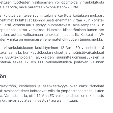
stettujen tuotteiden valitseminen voi optimoida virrankulutusta
ä ei tarvita, mikä parantaa kokonaistehokkuutta.
ankulutus vaihtelee suunnittelun ja käyttötarkoituksen mukaan.
nheittimet kuluttavat luonnollisesti enemmän virtaa kuin koriste-
kin, että virrankulutus pysyy huomattavasti alhaisempana kuin
 jopa tehokkaissa versioissa. Huomion kiinnittäminen lumen per
kuuden, auttaa valitsemaan tehokkaimmat mallit. Korkeat lm/W-
ohden – mikä on erinomaisen energiatehokkuuden tunnusmerkki.
 virrankulutukseen keskittyminen 12 V:n LED-valonheittimiä
seksi samalla, kun käyttökustannukset ja ympäristövaikutukset
sen LED-teknologian, älykkäiden suunnitteluominaisuuksien ja
stelmä tekee 12 V:n LED-valonheittimistä johtavan valinnan
öön
lkokäyttöön, kestävyys ja säänkestävyys ovat kaksi tärkeintä
lkovalonheittimet kohtaavat erilaisia ​​ympäristöhaasteita, kuten
sia. Varmistamalla, että 12 V:n LED-valonheittimesi on rakennettu
yky, myös suojataan investointiasi ajan mittaan.