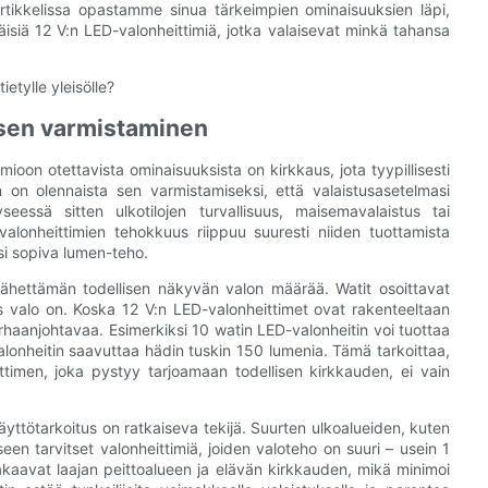
rtikkelissa opastamme sinua tärkeimpien ominaisuuksien läpi,
käisiä 12 V:n LED-valonheittimiä, jotka valaisevat minkä tahansa
etylle yleisölle?
uksen varmistaminen
ioon otettavista ominaisuuksista on kirkkaus, jota tyypillisesti
on olennaista sen varmistamiseksi, että valaistusasetelmasi
yseessä sitten ulkotilojen turvallisuus, maisemavalaistus tai
alonheittimien tehokkuus riippuu suuresti niiden tuottamista
isi sopiva lumen-teho.
 lähettämän todellisen näkyvän valon määrää. Watit osoittavat
s valo on. Koska 12 V:n LED-valonheittimet ovat rakenteeltaan
rhaanjohtavaa. Esimerkiksi 10 watin LED-valonheitin voi tuottaa
onheitin saavuttaa hädin tuskin 150 lumenia. Tämä tarkoittaa,
eittimen, joka pystyy tarjoamaan todellisen kirkkauden, ei vain
äyttötarkoitus on ratkaiseva tekijä. Suurten ulkoalueiden, kuten
seen tarvitset valonheittimiä, joiden valoteho on suuri – usein 1
aavat laajan peittoalueen ja elävän kirkkauden, mikä minimoi