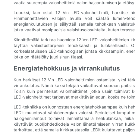
vaatia suurempia valonheittimiä valon hajaantumisen ja etäi
Lopuksi, kun ostat 12 V:n LED-valonheittimiä, harkitse hi
Himmennettävien valojen avulla voit säätää lumen-teh
energiankulutuksen ja säilyttää samalla tehokkaan valaistu
jotka vaativat monipuolisia valaistusolosuhteita, kuten terasseill
Kiinnittämällä tarkkaa huomiota 12 V:n LED-valonheittimien k
täyttää valaistustarpeesi tehokkaasti ja tuloksellisesti. 
korkealaatuiseen LED-teknologiaan johtaa kirkkaampiin, energi
jotka on räätälöity juuri sinun tilaasi.
Energiatehokkuus ja virrankulutus
Kun harkitset 12 V:n LED-valonheittimien ostamista, yksi tär
virrankulutus. Nämä kaksi tekijää vaikuttavat suoraan paitsi 
Toisin kuin perinteiset valonheittimet, jotka usein toimivat
LED-valonheittimet tarjoavat merkittävän edun, koska ne toimiva
LED-tekniikka on luonnostaan ​​energiatehokkaampaa kuin heh
LEDit muuntavat sähköenergian valoksi. Perinteiset lamput
halogeenilamput toimivat lämmittämällä hehkulankaa, mikä 
käyttävät puolijohdediodeja valon lähettämiseen virran kulk
tarkoittaa, että samalla kirkkaustasolla LEDit kuluttavat palj