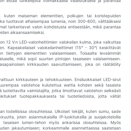
tin estää tunkeilijoita voimakkaalla valaistuksella ja parantaa
s, kuten maiseman elementtien, polkujen tai koristepuiden
otka tuottavat alhaisempaa lumenia, noin 300–800, välttääksesi
ulmat tarkentavat valon kohdistusta entisestään, mikä parantaa
teiden aikaansaamiseksi.
n 12 V:n LED-valonheittimien valokeilan kulma, joka vaikuttaa
. Kapeakeilaiset valokeilanheittimet (15° - 30°) keskittävät
en tiettyjen elementtien valaisemiseen. Toisaalta leveämmät
 alueelle, mikä sopii suurten pintojen tasaiseen valaisemiseen.
asapainoisen kirkkauden saavuttamiseen, joka on räätälöity
aittuun kirkkauteen ja tehokkuuteen. Ensiluokkaiset LED-sirut
uurempaa valotehoa kulutettua wattia kohden sekä tasaista
 luotettavilta valmistajilta, jotka ilmoittavat valotehon selkeästi
okitukset tuotepakkauksesta tai tuotetiedoista, jotta vältät
an todellisissa olosuhteissa. Ulkoiset tekijät, kuten sumu, sade
utta, joten asianmukaisilla IP-luokituksilla ja suojakoteloilla
ään tasaisen lumen-tehon myös ankarissa olosuhteissa. Myös
kkauden jakautumiseen; korkeammalle asennettaessa saatetaan