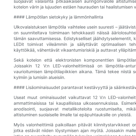
suojaavat valaisinta pitkäaikaisen auringonvalolle altistumis
kotelon värin ja lujuuden estäen haurauden tai haalistumisen 
#### Lämpötilan sietokyky ja lämmönhallinta
Ulkovalaistuksen lämpötila vaihtelee usein suuresti – jäätävist
on suunniteltava toimimaan tehokkaasti näissä ääriolosuht
tämän saavuttamisessa. Edistykselliset jäähdytyselementit, 
LEDit toimivat viileämmin ja säilyttävät optimaalisen t
käyttöikää, vähentävät vikaantumisriskiä ja auttavat ylläpitäm
Sekä kotelon että elektronisten komponenttien lämpötilan
Joissakin 12 V:n LED-valonheittimissä on lämpötila-antur
vaurioitumisen lämpötilapiikkien aikana. Tämä tekee niistä sop
kylmiin ja lumisiin alueisiin.
#### Lisäominaisuudet parantavat kestävyyttä ja säänkestä
Useat muut ominaisuudet vaikuttavat 12 V:n LED-valonheitt
ammattimaisissa tai kaupallisissa ulkoasennuksissa. Esimerk
anodisointi, suojaavat metallikoteloita ruostumiselta, mikä
altistuminen suolaiselle ilmalle tai epäpuhtauksille on yleistä.
Myös valonheittimiä paikoillaan pitävät kiinnitystarvikkeet o
jotka estävät niiden löystymisen ajan myötä. Joissakin mallei