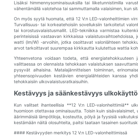
Lisäksi himmennysominaisuuksilla tai liiketunnistimilla varu
vähentämällä valotehoa tai sammuttamalla valaisimen, kun sit
On myös syytä huomata, että 12 V:n LED-valonheittimien virr
Turvallisuus- tai korkeatehoisiin sovelluksiin tarkoitetut valo
tai korostusvalaistusmallit. LED-tekniikka varmistaa kuiten
perinteisissä vastaavan kirkkaissa valaistusvaihtoehdoissa,
watti (lm/W) -arvoihin, jotka osoittavat valonlähteen tehok
arvot tarkoittavat suurempaa kirkkautta kulutettua wattia k
Yhteenvetona voidaan todeta, että energiatehokkuuteen ja
valittaessa on olennaista tehokkaan valaistuksen saavuttami
pysyvät alhaisina. Matalajännitteisen toiminnan, erinomai
yhteensopivuuden kestävien energialähteiden kanssa yhdi
tehokkaisiin ulkovalaistusratkaisuihin.
Kestävyys ja säänkestävyys ulkokäytt
Kun valitset ihanteellisia **12 V:n LED-valonheittimiä** u
huomioon otettavaa ominaisuutta. Toisin kuin sisävalaisimet, u
äärimmäisiä lämpötiloja, kosteutta, pölyä ja fyysisiä vaikutuk
kestämään näitä olosuhteita, paitsi taataan tasainen suoritusk
#### Kestävyyden merkitys 12 V:n LED-valonheittimissä