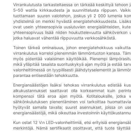
Virrankulutusta tarkasteltaessa on tärkeää keskittyä tehoon jä
5–50 wattia kirkkaudesta ja suunnittelusta riippuen. Vaik
tuottamaan suuren valotehon, joskus yli 2 000 lumenia ko
yhdistelmä on merkki hyvästä energiatehokkuudesta. Lisäksi,
ovat usein yhteensopivia uusiutuvien energialähteiden, kut
yhteensopivuus lisää niiden houkuttelevuutta sähköverkon ulko
jotka haluavat vähentää riippuvuutta verkkosähköstä.
Toinen tärkeä ominaisuus, johon energiatehokkuus vaikutta
virrankulutus korreloi pienemmän lämmöntuoton kanssa. Tämä e
myös pidentää valaisimen käyttöikää. Pienempi lämpörasitu
mikä ylläpitää tasaista suorituskykyä ajan myötä ja estää tarve
valonheittimessä on tyypillisesti jäähdytyselementit ja läm
parantaa entisestään tehokkuutta.
Energiansäästöjen lisäksi tehokas virrankulutus edistää kust
alkukustannukset saattavat olla korkeammat kuin perintei
kompensoi tätä eroa ajan myötä. Kotitalouksille, jotka va
sähkönkulutuksen pienentäminen voi tarkoittaa huomattavia k
hyötyvät samalla tavalla; suuret asennukset, joissa on us
energiansäästöjä, mikä oikeuttaa investoinnin käyttökustann
Kun ostat 12 V:n LED-valonheittimiä, etsi erityisiä energiansä
merkintöjä. Nämä sertifikaatit osoittavat, että tuote täyttää