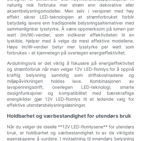
naturlig nok forbruke mer strøm enn dekorative eller
aksentbelysningsmodeller. Men selv i versjoner med høy
effekt sikrer LED-teknologien at strømforbruket forblir
betydelig lavere enn tradisjonelle belysningsalternativer med
sammenlignbar lysstyrke. Å være oppmerksom på lumen per
watt (lm/W)-verdier, som indikerer effektiviteten til en
lyskilde, hjelper med å velge de mest effektive modellene.
Høye lm/W-verdier betyr mer lysstyrke per watt som
forbrukes – et kjennetegn på overlegen energieffektivitet.
Avslutningsvis er det viktig å fokusere på energieffektivitet
og strømforbruk når man velger 12V LED-flomlys for å oppnå
kraftig belysning samtidig som driftskostnadene og
miljøpåvirkningen holdes lave. Kombinasjonen av
lavspenningsdrift, overlegen LED-teknologi, smarte
designfunksjoner og kompatibilitet med bærekraftige
energikilder gjør 12V LED-flomlys til et ledende valg for
effektive utendørsbelysningsløsninger.
Holdbarhet og værbestandighet for utendørs bruk
Når du velger de ideelle **12V LED-flomlysene** for utendørs
bruk, er holdbarhet og værbestandighet to av de viktigste
egenskapene å vurdere. I motsetning til innendørs belysning