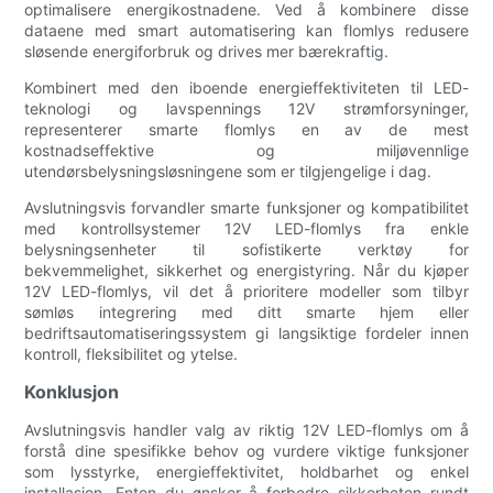
optimalisere energikostnadene. Ved å kombinere disse
dataene med smart automatisering kan flomlys redusere
sløsende energiforbruk og drives mer bærekraftig.
Kombinert med den iboende energieffektiviteten til LED-
teknologi og lavspennings 12V strømforsyninger,
representerer smarte flomlys en av de mest
kostnadseffektive og miljøvennlige
utendørsbelysningsløsningene som er tilgjengelige i dag.
Avslutningsvis forvandler smarte funksjoner og kompatibilitet
med kontrollsystemer 12V LED-flomlys fra enkle
belysningsenheter til sofistikerte verktøy for
bekvemmelighet, sikkerhet og energistyring. Når du kjøper
12V LED-flomlys, vil det å prioritere modeller som tilbyr
sømløs integrering med ditt smarte hjem eller
bedriftsautomatiseringssystem gi langsiktige fordeler innen
kontroll, fleksibilitet og ytelse.
Konklusjon
Avslutningsvis handler valg av riktig 12V LED-flomlys om å
forstå dine spesifikke behov og vurdere viktige funksjoner
som lysstyrke, energieffektivitet, holdbarhet og enkel
installasjon. Enten du ønsker å forbedre sikkerheten rundt