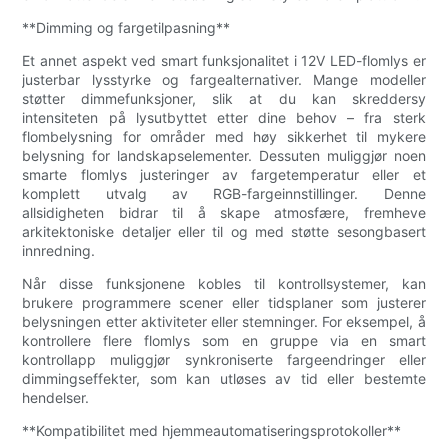
**Dimming og fargetilpasning**
Et annet aspekt ved smart funksjonalitet i 12V LED-flomlys er
justerbar lysstyrke og fargealternativer. Mange modeller
støtter dimmefunksjoner, slik at du kan skreddersy
intensiteten på lysutbyttet etter dine behov – fra sterk
flombelysning for områder med høy sikkerhet til mykere
belysning for landskapselementer. Dessuten muliggjør noen
smarte flomlys justeringer av fargetemperatur eller et
komplett utvalg av RGB-fargeinnstillinger. Denne
allsidigheten bidrar til å skape atmosfære, fremheve
arkitektoniske detaljer eller til og med støtte sesongbasert
innredning.
Når disse funksjonene kobles til kontrollsystemer, kan
brukere programmere scener eller tidsplaner som justerer
belysningen etter aktiviteter eller stemninger. For eksempel, å
kontrollere flere flomlys som en gruppe via en smart
kontrollapp muliggjør synkroniserte fargeendringer eller
dimmingseffekter, som kan utløses av tid eller bestemte
hendelser.
**Kompatibilitet med hjemmeautomatiseringsprotokoller**