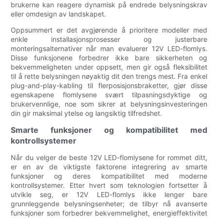
brukerne kan reagere dynamisk på endrede belysningskrav
eller omdesign av landskapet.
Oppsummert er det avgjørende å prioritere modeller med
enkle installasjonsprosesser og justerbare
monteringsalternativer når man evaluerer 12V LED-flomlys.
Disse funksjonene forbedrer ikke bare sikkerheten og
bekvemmeligheten under oppsett, men gir også fleksibilitet
til å rette belysningen nøyaktig dit den trengs mest. Fra enkel
plug-and-play-kabling til flerposisjonsbraketter, gjør disse
egenskapene flomlysene svært tilpasningsdyktige og
brukervennlige, noe som sikrer at belysningsinvesteringen
din gir maksimal ytelse og langsiktig tilfredshet.
Smarte funksjoner og kompatibilitet med
kontrollsystemer
Når du velger de beste 12V LED-flomlysene for rommet ditt,
er en av de viktigste faktorene integrering av smarte
funksjoner og deres kompatibilitet med moderne
kontrollsystemer. Etter hvert som teknologien fortsetter å
utvikle seg, er 12V LED-flomlys ikke lenger bare
grunnleggende belysningsenheter; de tilbyr nå avanserte
funksjoner som forbedrer bekvemmelighet, energieffektivitet