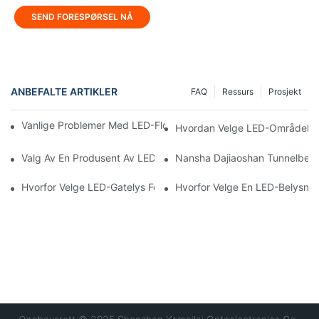
SEND FORESPØRSEL NÅ
ANBEFALTE ARTIKLER
FAQ
Ressurs
Prosjekt
Vanlige Problemer Med LED-Flomlys Og Hvordan Du Fikser De
Hvordan Velge LED-Områdelys 
Valg Av En Produsent Av LED-Lineærlys I Kina: Fordeler Og Ule
Nansha Dajiaoshan Tunnelbely
Hvorfor Velge LED-Gatelys For Bybelysning?
Hvorfor Velge En LED-Belysni