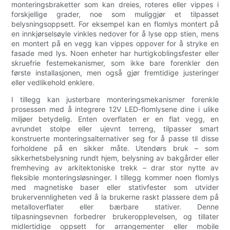
monteringsbraketter som kan dreies, roteres eller vippes i
forskjellige grader, noe som muliggjør et tilpasset
belysningsoppsett. For eksempel kan en flomlys montert på
en innkjørselsøyle vinkles nedover for å lyse opp stien, mens
en montert på en vegg kan vippes oppover for å stryke en
fasade med lys. Noen enheter har hurtigkoblingsfester eller
skruefrie festemekanismer, som ikke bare forenkler den
første installasjonen, men også gjør fremtidige justeringer
eller vedlikehold enklere.
I tillegg kan justerbare monteringsmekanismer forenkle
prosessen med å integrere 12V LED-flomlysene dine i ulike
miljøer betydelig. Enten overflaten er en flat vegg, en
avrundet stolpe eller ujevnt terreng, tilpasser smart
konstruerte monteringsalternativer seg for å passe til disse
forholdene på en sikker måte. Utendørs bruk – som
sikkerhetsbelysning rundt hjem, belysning av bakgårder eller
fremheving av arkitektoniske trekk – drar stor nytte av
fleksible monteringsløsninger. I tillegg kommer noen flomlys
med magnetiske baser eller stativfester som utvider
brukervennligheten ved å la brukerne raskt plassere dem på
metalloverflater eller bærbare stativer. Denne
tilpasningsevnen forbedrer brukeropplevelsen, og tillater
midlertidige oppsett for arrangementer eller mobile