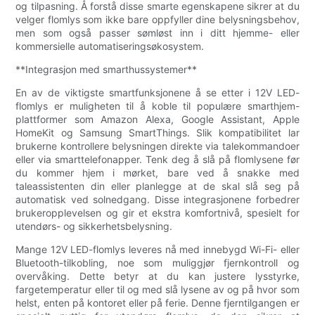
og tilpasning. Å forstå disse smarte egenskapene sikrer at du
velger flomlys som ikke bare oppfyller dine belysningsbehov,
men som også passer sømløst inn i ditt hjemme- eller
kommersielle automatiseringsøkosystem.
**Integrasjon med smarthussystemer**
En av de viktigste smartfunksjonene å se etter i 12V LED-
flomlys er muligheten til å koble til populære smarthjem-
plattformer som Amazon Alexa, Google Assistant, Apple
HomeKit og Samsung SmartThings. Slik kompatibilitet lar
brukerne kontrollere belysningen direkte via talekommandoer
eller via smarttelefonapper. Tenk deg å slå på flomlysene før
du kommer hjem i mørket, bare ved å snakke med
taleassistenten din eller planlegge at de skal slå seg på
automatisk ved solnedgang. Disse integrasjonene forbedrer
brukeropplevelsen og gir et ekstra komfortnivå, spesielt for
utendørs- og sikkerhetsbelysning.
Mange 12V LED-flomlys leveres nå med innebygd Wi-Fi- eller
Bluetooth-tilkobling, noe som muliggjør fjernkontroll og
overvåking. Dette betyr at du kan justere lysstyrke,
fargetemperatur eller til og med slå lysene av og på hvor som
helst, enten på kontoret eller på ferie. Denne fjerntilgangen er