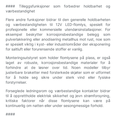
#### Tilleggsfunksjoner som forbedrer holdbarhet og
værbestandighet
Flere andre funksjoner bidrar til den generelle holdbarheten
og værbestandigheten til 12V LED-flomlys, spesielt for
profesjonelle eller kommersielle utendørsinstallasjoner. For
eksempel beskytter korrosjonsbestandige belegg som
pulverlakkering eller anodisering metallhus mot rust, noe som
er spesielt viktig i kyst- eller industriområder der eksponering
for saltluft eller forurensende stoffer er vanlig.
Monteringsutstyret som holder flomlysene på plass, er også
laget av robuste, korrosjonsbestandige materialer for å
forhindre at de løsner over tid. Noen modeller tilbyr
justerbare braketter med forsterkede skjøter som er utformet
for å holde seg sikre under sterk vind eller fysiske
forstyrrelser.
Forseglede ledningsrom og værbestandige kontakter bidrar
til å opprettholde elektrisk sikkerhet og jevn strømforsyning,
kritiske faktorer når disse flomlysene kan være på
kontinuerlig om natten eller under sesongmessige forhold.
####