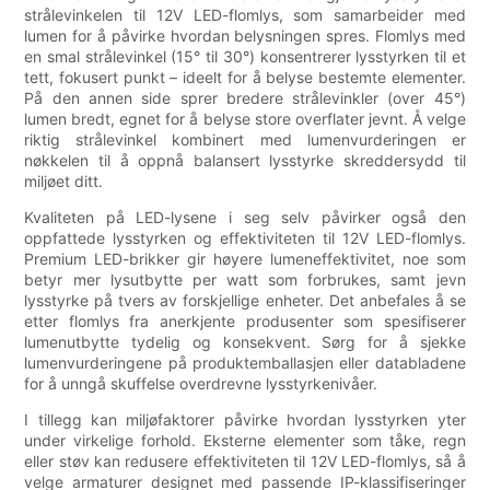
strålevinkelen til 12V LED-flomlys, som samarbeider med
lumen for å påvirke hvordan belysningen spres. Flomlys med
en smal strålevinkel (15° til 30°) konsentrerer lysstyrken til et
tett, fokusert punkt – ideelt for å belyse bestemte elementer.
På den annen side sprer bredere strålevinkler (over 45°)
lumen bredt, egnet for å belyse store overflater jevnt. Å velge
riktig strålevinkel kombinert med lumenvurderingen er
nøkkelen til å oppnå balansert lysstyrke skreddersydd til
miljøet ditt.
Kvaliteten på LED-lysene i seg selv påvirker også den
oppfattede lysstyrken og effektiviteten til 12V LED-flomlys.
Premium LED-brikker gir høyere lumeneffektivitet, noe som
betyr mer lysutbytte per watt som forbrukes, samt jevn
lysstyrke på tvers av forskjellige enheter. Det anbefales å se
etter flomlys fra anerkjente produsenter som spesifiserer
lumenutbytte tydelig og konsekvent. Sørg for å sjekke
lumenvurderingene på produktemballasjen eller databladene
for å unngå skuffelse overdrevne lysstyrkenivåer.
I tillegg kan miljøfaktorer påvirke hvordan lysstyrken yter
under virkelige forhold. Eksterne elementer som tåke, regn
eller støv kan redusere effektiviteten til 12V LED-flomlys, så å
velge armaturer designet med passende IP-klassifiseringer