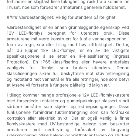
forhindrer en slagfast linse fuktighet og rusk fra å komme inn
i huset, noe som forbedrer armaturens generelle holdbarhet.
#### Værbestandighet: Viktig for utendørs pålitelighet
Værbestandighet er en annen grunnleggende egenskap ved
12V LED-flomlys beregnet for utendørs bruk. Disse
armaturene må være konstruert for å tåle vanneksponering i
form av regn, snø eller til og med høy luftfuktighet. Derfor,
når du kjøper 12V LED-flomlys, er en av de viktigste
spesifikasjonene å se etter en IP-klassifisering (Ingress
Protection). En IP65-klassifisering eller høyere anbefales
vanligvis for flomlys som brukes utendørs. Denne
klassifiseringen sikrer full beskyttelse mot støvinntrengning
og motstand mot vannstråler fra alle retninger, noe som betyr
at lysene vil fortsette å fungere pålitelig i dårlig vær.
I tillegg kommer mange profesjonelle 12V LED-flomlyskastere
med forseglede kontakter og gummipakninger plassert rundt
sårbare områder som skjøter og ledningsinnganger. Disse
funksjonene forhindrer fuktinntrengning som kan forårsake
korrosjon eller elektrisk svikt. Det er også vanlig å finne
flomlyskastere med UV-bestandige belegg som beskytter
armaturen mot nedbrytning forårsaket av langvarig
soleksponering. Slike belegg opprettholder fargen og styrken