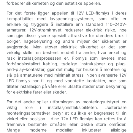
forbedrer sikkerheten og den estetiske appellen.
For det første ligger appellen til 12V LED-flomlys i deres
kompatibilitet med lavspenningssystemer, som ofte er
enklere og tryggere å installere enn standard 110–240V-
armaturer. 12V-strømkravet reduserer elektrisk risiko, noe
som gjør disse lysene spesielt attraktive for utendørs bruk i
boliger, hagebelysning og andre miljøer der sikkerhet er
avgjørende. Men utover elektrisk sikkerhet er det som
virkelig skiller en bestemt modell fra andre, hvor enkel og
rask installasjonsprosessen er. Flomlys som leveres med
forhåndsinstallert kabling, tydelige instruksjoner og plug-
and-play-kontakter, gjør det mulig for brukere å montere og
slå på armaturene med minimalt stress. Noen avanserte 12V
LED-flomlys har til og med vanntette kontakter, noe som
tillater installasjon på våte eller utsatte steder uten bekymring
for elektriske farer eller skader.
For det andre spiller utformingen av monteringsutstyret en
viktig rolle i installasjonsfleksibiliteten. Justerbare
monteringsalternativer betyr at du ikke er begrenset til én
vinkel eller posisjon – dine 12V LED-flomlys kan rettes for å
fremheve bestemte områder eller dekke store områder.
Mange moderne modeller inkluderer allsidige