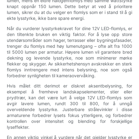
lumen, mens en eldre halogenflomlys med samme wattstyrke
knapt oppnår 150 lumen. Dette betyr at ved å prioritere
lumen, sikrer du at du velger en flomlys som er i stand til å gi
ekte lysstyrke, ikke bare spare energi.
Når du vurderer lysstyrkekravet for dine 12V LED-flomlys, er
den tiltenkte bruken en viktig faktor. For å lyse opp store
utendørsområder som hager, terrasser eller bygningsfasader,
trenger du flomlys med høy lumenutgang – ofte alt fra 1000
til 5000 lumen per armatur. Høyere lumen vil garantere bred
dekning og levende lysstyrke, noe som minimerer mørke
flekker og skygger. Av sikkerhetshensyn avskrekker en sterk
flomlys inntrengere med intens belysning, noe som også
forbedrer synligheten til kameraovervåking.
Hvis målet ditt derimot er diskret aksentbelysning, for
eksempel å fremheve landskapselementer, stier eller
prydtrær, kan det være lurt å velge 12V LED-flomlys som
avgir lavere lumen, rundt 300 til 800, for å unngå
overveldende lysstyrke. Justerbare strålevinkler i disse
armaturene forbedrer lysets fokus ytterligere, og forbedrer
kontrollen over intensitet og blending for forskjellige
lyseffekter.
En annen viktig vinkel å vurdere når det gjelder lysstyrke er