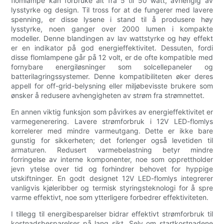
flomlampe kan forbruke alt fra 5 til 50 watt, avhengig av
lysstyrke og design. Til tross for at de fungerer med lavere
spenning, er disse lysene i stand til å produsere høy
lysstyrke, noen ganger over 2000 lumen i kompakte
modeller. Denne blandingen av lav wattstyrke og høy effekt
er en indikator på god energieffektivitet. Dessuten, fordi
disse flomlampene går på 12 volt, er de ofte kompatible med
fornybare energiløsninger som solcellepaneler og
batterilagringssystemer. Denne kompatibiliteten øker deres
appell for off-grid-belysning eller miljøbevisste brukere som
ønsker å redusere avhengigheten av strøm fra strømnettet.
En annen viktig funksjon som påvirkes av energieffektivitet er
varmegenerering. Lavere strømforbruk i 12V LED-flomlys
korrelerer med mindre varmeutgang. Dette er ikke bare
gunstig for sikkerheten; det forlenger også levetiden til
armaturen. Redusert varmebelastning betyr mindre
forringelse av interne komponenter, noe som opprettholder
jevn ytelse over tid og forhindrer behovet for hyppige
utskiftninger. En godt designet 12V LED-flomlys integrerer
vanligvis kjøleribber og termisk styringsteknologi for å spre
varme effektivt, noe som ytterligere forbedrer effektiviteten.
I tillegg til energibesparelser bidrar effektivt strømforbruk til
kostnadsbesparelser på lang sikt. Selv om startkostnadene