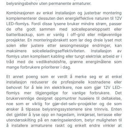
belysningsbehov uten permanente armaturer.
Kombinasjonen av enkel installasjon og justerbar montering
komplementerer dessuten den energieffektive naturen til 12V
LED-flomlys. Fordi disse lysene bruker mindre strøm, passer
de ofte godt sammen med solcellepaneloppsett eller
batteribackup, som er vanlig i off-grid eller miljøvennlige
prosjekter. En monteringsbrakett som lar deg dreie lyset mot
solen eller justere etter sesongmessige endringer, kan
maksimere solcelleladingseffektiviteten. Installasjon av
flomlys uten komplisert kabling eller tungt elektrisk arbeid er i
tråd med de vedlikeholdsfrie, grønne energimålene som
mange forbrukere prioriterer i dag.
Et annet poeng som er verdt å merke seg er at enkel
installasjon reduserer de profesjonelle kostnadene eller
behovet for å leie inn elektrikere, noe som gjør 12V LED-
flomlys mer tilgjengelige for vanlige forbrukere. Det
brukervennlige designet oppmuntrer huseiere til deltakelse,
noe som er viktig for gjør-det-selv-prosjekter og de som
ønsker å tilpasse belysningssystemene sine trinnvis. Enten
det gjelder å lyse opp en hagedam, innkjørsel, terrasse eller
utendørsskilting på en næringseiendom, betyr muligheten til
å installere armaturene raskt og enkelt endre vinkler at