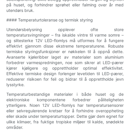
på huset, og forhindrer sprøhet eller falming over år med
utendørs bruk.
#### Temperaturtoleranse og termisk styring
Utendørsbelysning opplever ofte store
temperatursvingninger – fra iskalde vintre til varme somre –
og slitesterke 12V LED-flomlys må utformes for å fungere
effektivt gjennom disse ekstreme temperaturene. Robuste
termiske styringsfunksjoner er nøkkelen til å oppnå dette.
Avanserte kjøleribber laget av materialer som aluminium
forbedrer varmespredningen, noe som sikrer at LED-pærer
kjører kjøligere og opprettholder optimal effektivitet.
Effektive termiske design forlenger levetiden til LED-pærer,
reduserer risikoen for feil og bidrar til å opprettholde jevn
lysstyrke.
Temperaturbestandige materialer i både huset og de
elektroniske komponentene forbedrer påliteligheten
ytterligere. Noen 12V LED-flomlys har temperatursensorer
eller selvregulerende kretser for å forhindre overoppheting
eller skade under temperaturtopper. Dette gjør dem egnet for
ulike klimaer, fra fuktige tropiske miljøer til kalde, snødekte
områder.