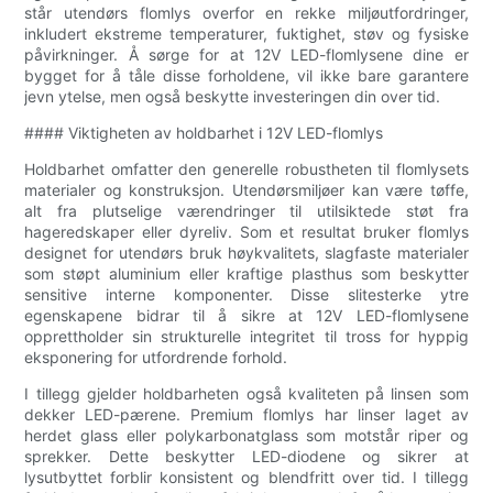
står utendørs flomlys overfor en rekke miljøutfordringer,
inkludert ekstreme temperaturer, fuktighet, støv og fysiske
påvirkninger. Å sørge for at 12V LED-flomlysene dine er
bygget for å tåle disse forholdene, vil ikke bare garantere
jevn ytelse, men også beskytte investeringen din over tid.
#### Viktigheten av holdbarhet i 12V LED-flomlys
Holdbarhet omfatter den generelle robustheten til flomlysets
materialer og konstruksjon. Utendørsmiljøer kan være tøffe,
alt fra plutselige værendringer til utilsiktede støt fra
hageredskaper eller dyreliv. Som et resultat bruker flomlys
designet for utendørs bruk høykvalitets, slagfaste materialer
som støpt aluminium eller kraftige plasthus som beskytter
sensitive interne komponenter. Disse slitesterke ytre
egenskapene bidrar til å sikre at 12V LED-flomlysene
opprettholder sin strukturelle integritet til tross for hyppig
eksponering for utfordrende forhold.
I tillegg gjelder holdbarheten også kvaliteten på linsen som
dekker LED-pærene. Premium flomlys har linser laget av
herdet glass eller polykarbonatglass som motstår riper og
sprekker. Dette beskytter LED-diodene og sikrer at
lysutbyttet forblir konsistent og blendfritt over tid. I tillegg