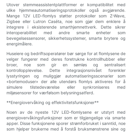
Utover stemmeassistentplattformer er kompatibilitet med
ulike hjemmeautomatiseringsprotokoller også avgjørende.
Mange 12V LED-flomlys støtter protokoller som Z-Wave,
Zigbee eller Lutron Caséta, noe som gjør dem enklere å
integrere i eksisterende smarthjemnettverk. Dette sikrer
interoperabilitet med andre smarte enheter som
bevegelsessensorer, sikkerhetssystemer, smarte brytere og
energimålere.
Huseiere og bedriftsoperatører bør sørge for at flomlysene de
velger fungerer med deres foretrukne kontrollhubber eller
broer, noe som gir en sømløs og sentralisert
kontrollopplevelse. Dette integrasjonsnivået forenkler
lysstyringen og muliggjør automatiseringsscenarier som
«bortemoduser» der alle utendørs flomlys aktiveres for å
simulere tilstedeværelse eller synkroniseres med
miljøsensorer for værfølsom belysningsatferd.
**Energiovervåking og effektivitetsfunksjoner**
Noen av de nyeste 12V LED-flomlysene er utstyrt med
energiovervåkingsfunksjoner som er tilgjengelige via smarte
apper. Disse funksjonene sporer strømforbruket i sanntid, noe
som hjelper brukerne med å forstå bruksmønstrene sine og