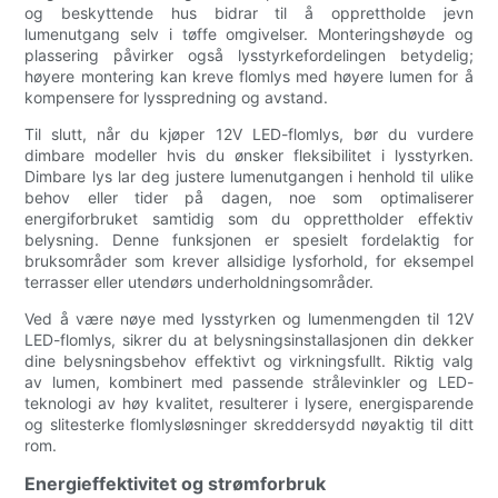
og beskyttende hus bidrar til å opprettholde jevn
lumenutgang selv i tøffe omgivelser. Monteringshøyde og
plassering påvirker også lysstyrkefordelingen betydelig;
høyere montering kan kreve flomlys med høyere lumen for å
kompensere for lysspredning og avstand.
Til slutt, når du kjøper 12V LED-flomlys, bør du vurdere
dimbare modeller hvis du ønsker fleksibilitet i lysstyrken.
Dimbare lys lar deg justere lumenutgangen i henhold til ulike
behov eller tider på dagen, noe som optimaliserer
energiforbruket samtidig som du opprettholder effektiv
belysning. Denne funksjonen er spesielt fordelaktig for
bruksområder som krever allsidige lysforhold, for eksempel
terrasser eller utendørs underholdningsområder.
Ved å være nøye med lysstyrken og lumenmengden til 12V
LED-flomlys, sikrer du at belysningsinstallasjonen din dekker
dine belysningsbehov effektivt og virkningsfullt. Riktig valg
av lumen, kombinert med passende strålevinkler og LED-
teknologi av høy kvalitet, resulterer i lysere, energisparende
og slitesterke flomlysløsninger skreddersydd nøyaktig til ditt
rom.
Energieffektivitet og strømforbruk