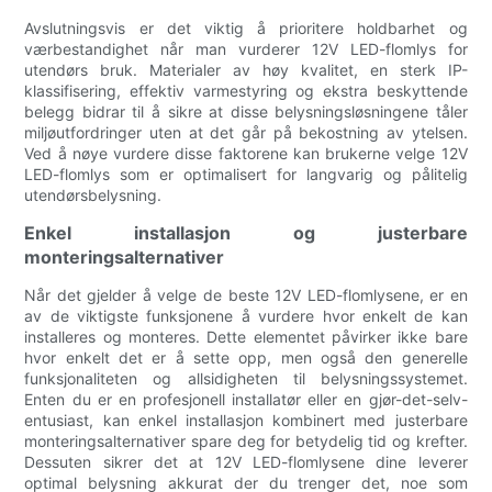
Avslutningsvis er det viktig å prioritere holdbarhet og
værbestandighet når man vurderer 12V LED-flomlys for
utendørs bruk. Materialer av høy kvalitet, en sterk IP-
klassifisering, effektiv varmestyring og ekstra beskyttende
belegg bidrar til å sikre at disse belysningsløsningene tåler
miljøutfordringer uten at det går på bekostning av ytelsen.
Ved å nøye vurdere disse faktorene kan brukerne velge 12V
LED-flomlys som er optimalisert for langvarig og pålitelig
utendørsbelysning.
Enkel installasjon og justerbare
monteringsalternativer
Når det gjelder å velge de beste 12V LED-flomlysene, er en
av de viktigste funksjonene å vurdere hvor enkelt de kan
installeres og monteres. Dette elementet påvirker ikke bare
hvor enkelt det er å sette opp, men også den generelle
funksjonaliteten og allsidigheten til belysningssystemet.
Enten du er en profesjonell installatør eller en gjør-det-selv-
entusiast, kan enkel installasjon kombinert med justerbare
monteringsalternativer spare deg for betydelig tid og krefter.
Dessuten sikrer det at 12V LED-flomlysene dine leverer
optimal belysning akkurat der du trenger det, noe som