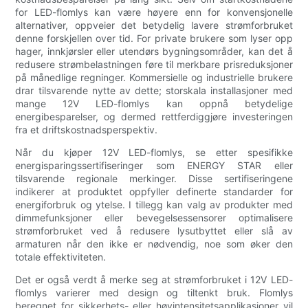
for LED-flomlys kan være høyere enn for konvensjonelle
alternativer, oppveier det betydelig lavere strømforbruket
denne forskjellen over tid. For private brukere som lyser opp
hager, innkjørsler eller utendørs bygningsområder, kan det å
redusere strømbelastningen føre til merkbare prisreduksjoner
på månedlige regninger. Kommersielle og industrielle brukere
drar tilsvarende nytte av dette; storskala installasjoner med
mange 12V LED-flomlys kan oppnå betydelige
energibesparelser, og dermed rettferdiggjøre investeringen
fra et driftskostnadsperspektiv.
Når du kjøper 12V LED-flomlys, se etter spesifikke
energisparingssertifiseringer som ENERGY STAR eller
tilsvarende regionale merkinger. Disse sertifiseringene
indikerer at produktet oppfyller definerte standarder for
energiforbruk og ytelse. I tillegg kan valg av produkter med
dimmefunksjoner eller bevegelsessensorer optimalisere
strømforbruket ved å redusere lysutbyttet eller slå av
armaturen når den ikke er nødvendig, noe som øker den
totale effektiviteten.
Det er også verdt å merke seg at strømforbruket i 12V LED-
flomlys varierer med design og tiltenkt bruk. Flomlys
beregnet for sikkerhets- eller høyintensitetsapplikasjoner vil