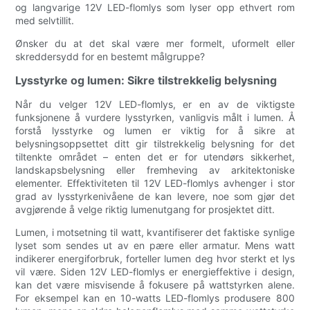
og langvarige 12V LED-flomlys som lyser opp ethvert rom
med selvtillit.
Ønsker du at det skal være mer formelt, uformelt eller
skreddersydd for en bestemt målgruppe?
Lysstyrke og lumen: Sikre tilstrekkelig belysning
Når du velger 12V LED-flomlys, er en av de viktigste
funksjonene å vurdere lysstyrken, vanligvis målt i lumen. Å
forstå lysstyrke og lumen er viktig for å sikre at
belysningsoppsettet ditt gir tilstrekkelig belysning for det
tiltenkte området – enten det er for utendørs sikkerhet,
landskapsbelysning eller fremheving av arkitektoniske
elementer. Effektiviteten til 12V LED-flomlys avhenger i stor
grad av lysstyrkenivåene de kan levere, noe som gjør det
avgjørende å velge riktig lumenutgang for prosjektet ditt.
Lumen, i motsetning til watt, kvantifiserer det faktiske synlige
lyset som sendes ut av en pære eller armatur. Mens watt
indikerer energiforbruk, forteller lumen deg hvor sterkt et lys
vil være. Siden 12V LED-flomlys er energieffektive i design,
kan det være misvisende å fokusere på wattstyrken alene.
For eksempel kan en 10-watts LED-flomlys produsere 800