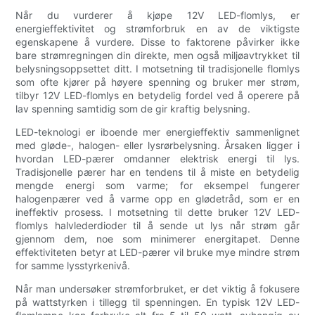
Når du vurderer å kjøpe 12V LED-flomlys, er
energieffektivitet og strømforbruk en av de viktigste
egenskapene å vurdere. Disse to faktorene påvirker ikke
bare strømregningen din direkte, men også miljøavtrykket til
belysningsoppsettet ditt. I motsetning til tradisjonelle flomlys
som ofte kjører på høyere spenning og bruker mer strøm,
tilbyr 12V LED-flomlys en betydelig fordel ved å operere på
lav spenning samtidig som de gir kraftig belysning.
LED-teknologi er iboende mer energieffektiv sammenlignet
med gløde-, halogen- eller lysrørbelysning. Årsaken ligger i
hvordan LED-pærer omdanner elektrisk energi til lys.
Tradisjonelle pærer har en tendens til å miste en betydelig
mengde energi som varme; for eksempel fungerer
halogenpærer ved å varme opp en glødetråd, som er en
ineffektiv prosess. I motsetning til dette bruker 12V LED-
flomlys halvlederdioder til å sende ut lys når strøm går
gjennom dem, noe som minimerer energitapet. Denne
effektiviteten betyr at LED-pærer vil bruke mye mindre strøm
for samme lysstyrkenivå.
Når man undersøker strømforbruket, er det viktig å fokusere
på wattstyrken i tillegg til spenningen. En typisk 12V LED-