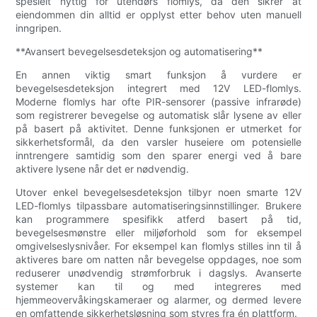
spesielt nyttig for utendørs flomlys, da den sikrer at
eiendommen din alltid er opplyst etter behov uten manuell
inngripen.
**Avansert bevegelsesdeteksjon og automatisering**
En annen viktig smart funksjon å vurdere er
bevegelsesdeteksjon integrert med 12V LED-flomlys.
Moderne flomlys har ofte PIR-sensorer (passive infrarøde)
som registrerer bevegelse og automatisk slår lysene av eller
på basert på aktivitet. Denne funksjonen er utmerket for
sikkerhetsformål, da den varsler huseiere om potensielle
inntrengere samtidig som den sparer energi ved å bare
aktivere lysene når det er nødvendig.
Utover enkel bevegelsesdeteksjon tilbyr noen smarte 12V
LED-flomlys tilpassbare automatiseringsinnstillinger. Brukere
kan programmere spesifikk atferd basert på tid,
bevegelsesmønstre eller miljøforhold som for eksempel
omgivelseslysnivåer. For eksempel kan flomlys stilles inn til å
aktiveres bare om natten når bevegelse oppdages, noe som
reduserer unødvendig strømforbruk i dagslys. Avanserte
systemer kan til og med integreres med
hjemmeovervåkingskameraer og alarmer, og dermed levere
en omfattende sikkerhetsløsning som styres fra én plattform.