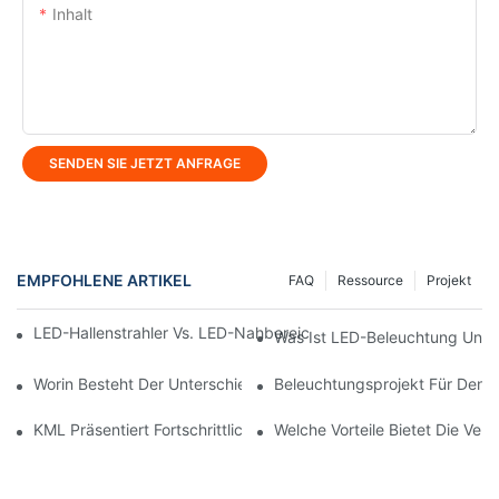
Inhalt
SENDEN SIE JETZT ANFRAGE
EMPFOHLENE ARTIKEL
FAQ
Ressource
Projekt
LED-Hallenstrahler Vs. LED-Nahbereichsstrahler: Worin Liegt De
Was Ist LED-Beleuchtung Und W
Worin Besteht Der Unterschied Zwischen Flutlicht Und LED-Tun
Beleuchtungsprojekt Für Den 
KML Präsentiert Fortschrittliche LED-Lösungen Auf Der Hong Ko
Welche Vorteile Bietet Die V