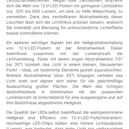
Landschaftselementen, Wegen oder Zierbäumen, empfiehlt
sich die Wahl von 12-V-LED-Flutern mit geringerer Lichtstärke
(ca. 300 bis 800 Lumen), um eine zu helle Beleuchtung zu
vermeiden. Dank des verstellbaren Abstrahlwinkels dieser
Leuchten lässt sich der Lichtfokus präziser steuern, wodurch
Sie Intensität und Blendung für unterschiedliche Lichteffekte
besser kontrollieren können.
Ein weiterer wichtiger Aspekt bei der Helligkeitsbeurteilung
von 12-V-LED-Flutern ist der Abstrahlwinkel. Dieser
beeinflusst zusammen mit der Lumenanzahl die
Lichtverteilung. Fluter mit einem engen Abstrahlwinkel (15°
bis 30°) bündeln das Licht in einem kleinen, fokussierten
Punkt – ideal, um bestimmte Elemente gezielt auszuleuchten.
Breitere Abstrahlwinkel (über 45°) hingegen verteilen das
Licht breit und eignen sich daher für die gleichmäßige
Ausleuchtung großer Flächen. Die Wahl des richtigen
Abstrahlwinkels in Kombination mit der passenden
Lumenanzahl ist entscheidend für eine ausgewogene und auf
Ihre Bedürfnisse abgestimmte Helligkeit.
Die Qualität der LEDs selbst beeinflusst die wahrgenommene
Helligkeit und Effizienz von 12-V-LED-Flutlichtstrahlern.
Hochwertige LED-Chips bieten eine höhere Lichtausbeute
(Lumen), was bedeutet, dass mehr Licht pro verbrauchtem