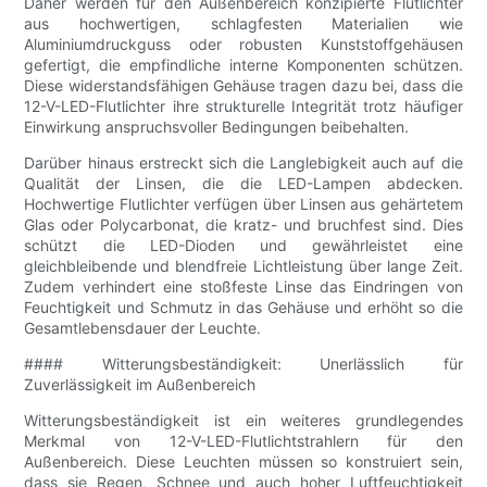
Daher werden für den Außenbereich konzipierte Flutlichter
aus hochwertigen, schlagfesten Materialien wie
Aluminiumdruckguss oder robusten Kunststoffgehäusen
gefertigt, die empfindliche interne Komponenten schützen.
Diese widerstandsfähigen Gehäuse tragen dazu bei, dass die
12-V-LED-Flutlichter ihre strukturelle Integrität trotz häufiger
Einwirkung anspruchsvoller Bedingungen beibehalten.
Darüber hinaus erstreckt sich die Langlebigkeit auch auf die
Qualität der Linsen, die die LED-Lampen abdecken.
Hochwertige Flutlichter verfügen über Linsen aus gehärtetem
Glas oder Polycarbonat, die kratz- und bruchfest sind. Dies
schützt die LED-Dioden und gewährleistet eine
gleichbleibende und blendfreie Lichtleistung über lange Zeit.
Zudem verhindert eine stoßfeste Linse das Eindringen von
Feuchtigkeit und Schmutz in das Gehäuse und erhöht so die
Gesamtlebensdauer der Leuchte.
#### Witterungsbeständigkeit: Unerlässlich für
Zuverlässigkeit im Außenbereich
Witterungsbeständigkeit ist ein weiteres grundlegendes
Merkmal von 12-V-LED-Flutlichtstrahlern für den
Außenbereich. Diese Leuchten müssen so konstruiert sein,
dass sie Regen, Schnee und auch hoher Luftfeuchtigkeit