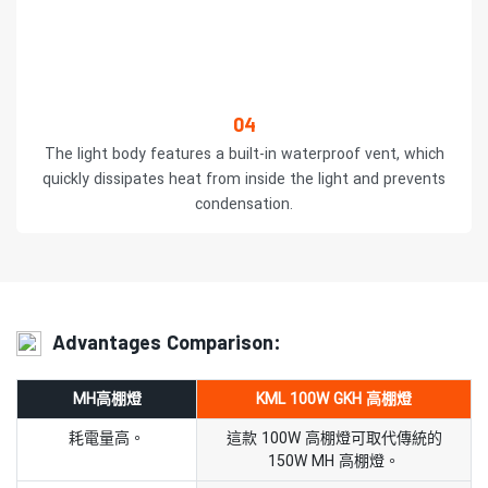
04
The light body features a built-in waterproof vent, which
quickly dissipates heat from inside the light and prevents
condensation.
Advantages Comparison:
MH高棚燈
KML 100W GKH 高棚燈
耗電量高。
這款 100W 高棚燈可取代傳統的
150W MH 高棚燈。