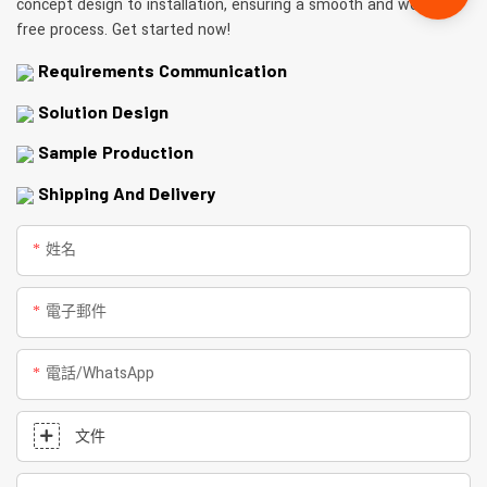
concept design to installation, ensuring a smooth and worry-
free process. Get started now!
Requirements Communication
Solution Design
Sample Production
Shipping And Delivery
姓名
電子郵件
電話/WhatsApp
文件