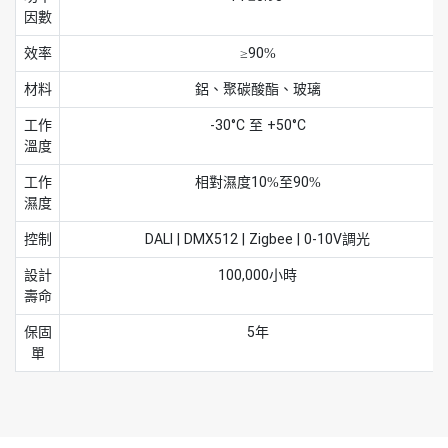
因數
效率
≥90%
材料
鋁、聚碳酸酯、玻璃
工作
-30°C 至 +50°C
溫度
工作
相對濕度10%至90%
濕度
控制
DALI | DMX512 | Zigbee | 0-10V調光
設計
100,000小時
壽命
保固
5年
單