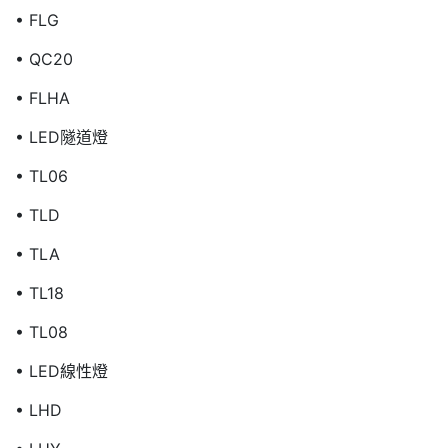
• FLG
• QC20
• FLHA
• LED隧道燈
• TL06
• TLD
• TLA
• TL18
• TL08
• LED線性燈
• LHD