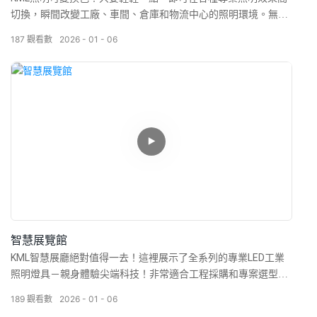
切換，瞬間改變工廠、車間、倉庫和物流中心的照明環境。無論
是日常營運或設備維護，KML智慧照明都能提供更清晰、更安
187
觀看數
2026
01
06
全、更先進的照明環境，為您的工業場所營造專業且有效率的氛
圍。
智慧展覽館
KML智慧展廳絕對值得一去！這裡展示了全系列的專業LED工業
照明燈具－親身體驗尖端科技！非常適合工程採購和專案選型！
現場探索工業照明解決方案，避免在選擇照明設備時犯錯。
189
觀看數
2026
01
06