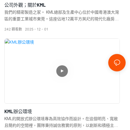
公司外觀；關於KML
我們的精密製造之家。 KML總部及生產中心位於中國粵港澳大灣
區的重要工業城市東莞。這座佔地12萬平方英尺的現代化廠房，
完美融合了規模化生產與精準製造。我們精心打造的現代化廠
242
觀看數
2025
12
01
房，體現了每一件出廠產品所蘊含的專業可靠性。規模、地理及
專業知識匯聚之處。
KML辦公環境
KML的開放式辦公環境專為高效協作而設計。在這個明亮、寬敞
且簡約的空間裡，團隊秉持誠信務實的原則，以創新和積極主動