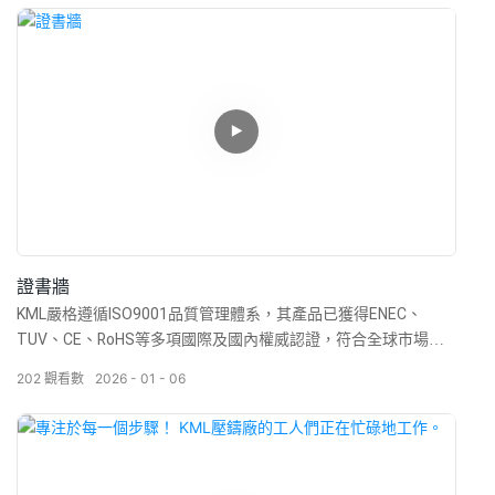
證書牆
KML嚴格遵循ISO9001品質管理體系，其產品已獲得ENEC、
TUV、CE、RoHS等多項國際及國內權威認證，符合全球市場需
求。 KML擁有數十項產品專利，其核心技術受國家智慧財產權保
202
觀看數
2026
01
06
護，並通過認證和創新夯實了品質基礎！