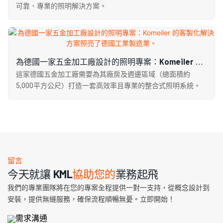
可靠、專業的照明解決方案。
為德國一家五金加工廠設計的照明專案：Komeiler 的
客製化解決方案照亮了德國工業製造業。
這家德國五金加工廠需要為其廠房及週邊區域（總面積約
5,000平方公尺）打造一套高效率且專業的整合式照明系統。
留言
今天就讓 KML
協助您的
業務起飛
我們的專業團隊將在您的專案全程提供一對一支持，從概念設計到
安裝，提供無縫服務，確保流程順暢無憂。立即開始！
需求溝通