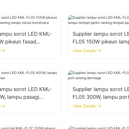
lampu sorot LED KML-
Supplier lampu sorot 
W pikeun fasad
FL05 150W pikeun lam
 sareng lampu lokasi
tempat parkir sareng 
View Details
i
panyimpenan
lampu sorot LED KML-
Supplier lampu sorot 
W, lampu pasagi
FL05 300W, lampu por
aman
dermaga
View Details