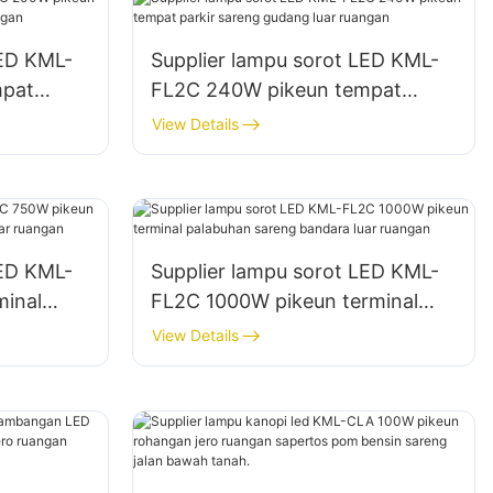
LED KML-
Supplier lampu sorot LED KML-
mpat
FL2C 240W pikeun tempat
uar
parkir sareng gudang luar
View Details
ruangan
LED KML-
Supplier lampu sorot LED KML-
minal
FL2C 1000W pikeun terminal
ara luar
palabuhan sareng bandara luar
View Details
ruangan