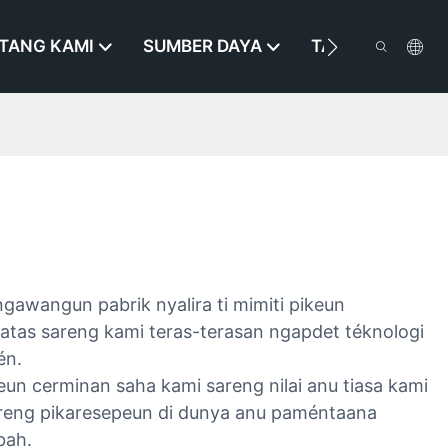
TANG KAMI
SUMBER DAYA
TAROS KAMI
gawangun pabrik nyalira ti mimiti pikeun
atas sareng kami teras-terasan ngapdet téknologi
én.
n cerminan saha kami sareng nilai anu tiasa kami
areng pikaresepeun di dunya anu paméntaana
bah.