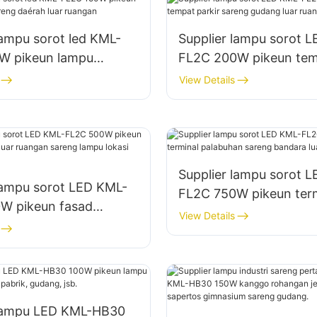
lampu sorot led KML-
Supplier lampu sorot 
W pikeun lampu
FL2C 200W pikeun te
areng daérah luar
parkir sareng gudang l
View Details
ruangan
Supplier lampu sorot 
lampu sorot LED KML-
FL2C 750W pikeun ter
W pikeun fasad
palabuhan sareng band
View Details
 luar ruangan sareng
ruangan
asi konstruksi
 lampu LED KML-HB30