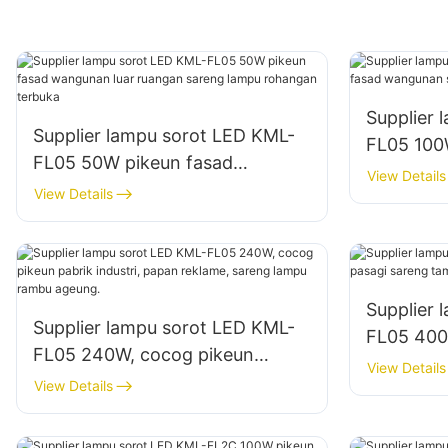
Supplier 
Supplier lampu sorot LED KML-
FL05 100
FL05 50W pikeun fasad
wangunan
View Details
wangunan luar ruangan sareng
View Details
konstruks
lampu rohangan terbuka
Supplier 
Supplier lampu sorot LED KML-
FL05 400
FL05 240W, cocog pikeun
sareng t
View Details
pabrik industri, papan reklame,
View Details
sareng lampu rambu ageung.