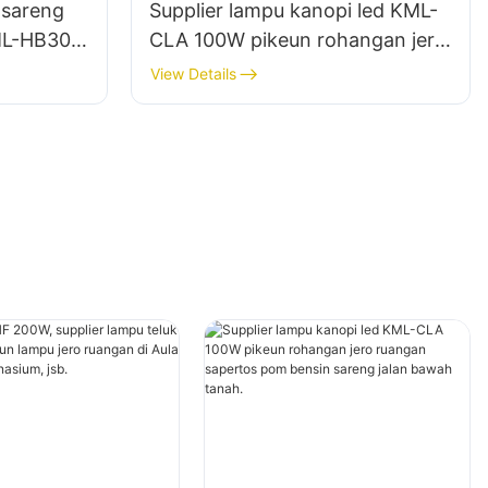
 sareng
Supplier lampu kanopi led KML-
ML-HB30
CLA 100W pikeun rohangan jero
 jero
ruangan sapertos pom bensin
View Details
nasium
sareng jalan bawah tanah.