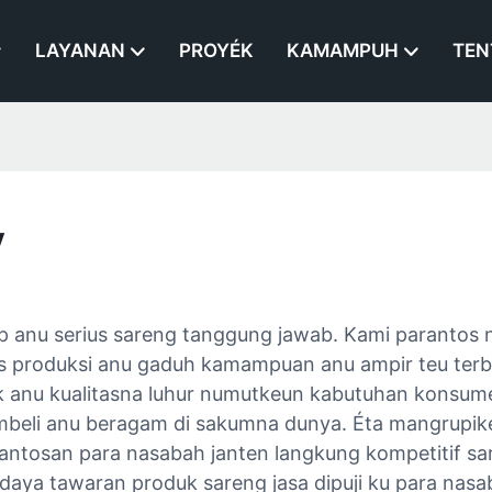
LAYANAN
PROYÉK
KAMAMPUH
TEN
v
 anu serius sareng tanggung jawab. Kami parantos n
as produksi anu gaduh kamampuan anu ampir teu terb
duk anu kualitasna luhur numutkeun kabutuhan konsum
eli anu beragam di sakumna dunya. Éta mangrupikeu
bantosan para nasabah janten langkung kompetitif s
Sadaya tawaran produk sareng jasa dipuji ku para nasa