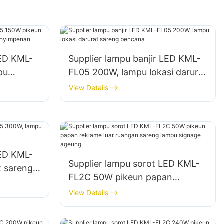
LED KML-
Supplier lampu banjir LED KML-
pu
FL05 200W, lampu lokasi darurat
tempat
sareng bencana
View Details
LED KML-
Supplier lampu sorot LED KML-
t sareng
FL2C 50W pikeun papan
reklame luar ruangan sareng
View Details
lampu signage ageung