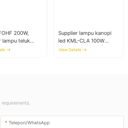
FOHF 200W,
Supplier lampu kanopi
r lampu teluk
led KML-CLA 100W
led pikeun lampu
pikeun rohangan jero
ils
View Details
angan di Aula
ruangan sapertos pom
n, gimnasium,
bensin sareng jalan
bawah tanah.
 requirements.
Telepon/whatsApp