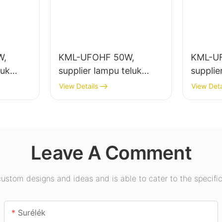
W,
KML-UFOHF 50W,
KML-U
luk
supplier lampu teluk
supplie
 lampu
tinggi led pikeun pabrik
tinggi 
View Details
View Deta
abrik
industri, gudang, sareng
jero ru
m, jsb.
aplikasi lampu jero
Pamera
ruangan anu sanésna.
jsb.
Leave A Comment
stom designs and ideas and is able to cater to the specific
Surélék