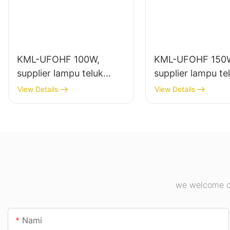
KML-UFOHF 100W,
KML-UFOHF 150
supplier lampu teluk
supplier lampu te
tinggi led pikeun pabrik
tinggi led pikeun
View Details
View Details
industri, gudang, sareng
jero ruangan di p
aplikasi lampu jero
industri, gimnasiu
ruangan anu sanésna.
we welcome cu
Nami