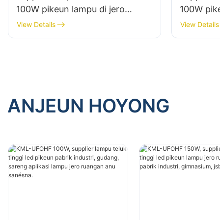
100W pikeun lampu di jero
100W pike
ruangan di pabrik, gudang, jsb.
ruangan d
View Details
View Details
ANJEUN HOYONG