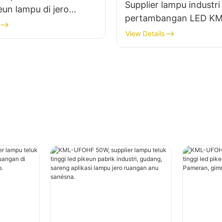
Supplier lampu industri
un lampu di jero
pertambangan LED K
i pabrik, gudang, jsb.
150W kanggo rohangan
View Details
ruangan sapertos gim
sareng gudang.