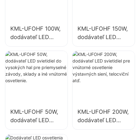
KML-UFOHF 100W,
KML-UFOHF 150W,
dodávateľ LED
dodávateľ LED
svietidiel do
svietidiel pre
vysokých hal pre
vnútorné
priemyselné
osvetlenie
závody, sklady a
priemyselných
iné vnútorné
závodov, telocviční
osvetlenie.
atď.
KML-UFOHF 50W,
KML-UFOHF 200W,
dodávateľ LED
dodávateľ LED
svietidiel do
svietidiel pre
vysokých hal pre
vnútorné