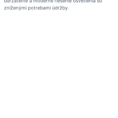
udržateľné a moderné riešenie osvetlenia so
zníženými potrebami údržby.