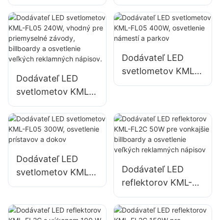
FL05 150W pre
FL05 200W,
osvetlenie
núdzové osvetlenie
parkovísk a
a osvetlenie miest
skladovacích
na pomoc pri
priestorov
katastrofách
Dodávateľ LED
svetlometov KML-
Dodávateľ LED
FL05 400W,
svetlometov KML-
osvetlenie námestí
FL05 240W,
a parkov
vhodný pre
priemyselné
závody, billboardy
a osvetlenie
Dodávateľ LED
Dodávateľ LED
veľkých
svetlometov KML-
reflektorov KML-
reklamných
FL05 300W,
FL2C 50W pre
nápisov.
osvetlenie
vonkajšie billboardy
prístavov a dokov