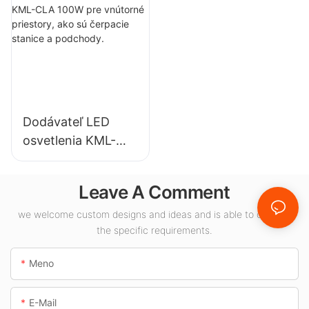
priemyselné
osvetlenie
závody, sklady a
výstavných siení,
iné vnútorné
telocviční atď.
osvetlenie.
Dodávateľ LED
osvetlenia KML-
CLA 100W pre
vnútorné priestory,
Leave A Comment
ako sú čerpacie
stanice a
we welcome custom designs and ideas and is able to cater to
the specific requirements.
podchody.
Meno
E-Mail