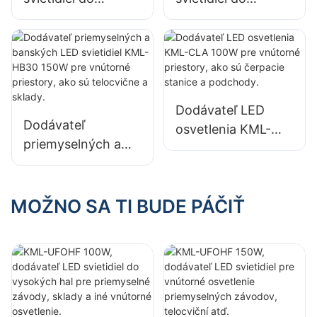
vysokých
vysokých
priestorov KML-
priestorov KML-
HB40 s výkonom
HB30 s výkonom
100 W pre vnútorné
100 W pre vnútorné
priestory v
priestory v
Dodávateľ LED
továrňach,
továrňach,
Dodávateľ
osvetlenia KML-
skladoch atď.
skladoch atď.
priemyselných a
CLA 100W pre
banských LED
vnútorné priestory,
svietidiel KML-
ako sú čerpacie
HB30 150W pre
MOŽNO SA TI BUDE PÁČIŤ
stanice a
vnútorné priestory,
podchody.
ako sú telocvične a
sklady.