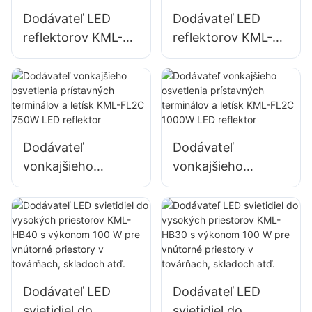
Dodávateľ LED
Dodávateľ LED
reflektorov KML-
reflektorov KML-
FL2C 400W pre
FL2C s výkonom
vonkajšie fasády
500 W pre
budov a osvetlenie
vonkajšie fasády
stavenísk
budov a osvetlenie
stavenísk
Dodávateľ
Dodávateľ
vonkajšieho
vonkajšieho
osvetlenia
osvetlenia
prístavných
prístavných
terminálov a letísk
terminálov a letísk
KML-FL2C 750W
KML-FL2C 1000W
LED reflektor
LED reflektor
Dodávateľ LED
Dodávateľ LED
svietidiel do
svietidiel do