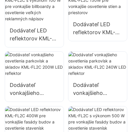
a osvetlenie
veľkých
reklamných
Dodávateľ LED
nápisov
Dodávateľ LED
reflektorov KML-
reflektorov KML-
FL2C 150W pre
FL2C s výkonom
vonkajšie
100 W pre
osvetlenie stien a
vonkajšie billboardy
priestorov
a osvetlenie
veľkých
Dodávateľ
Dodávateľ
reklamných
vonkajšieho
vonkajšieho
nápisov
osvetlenia
osvetlenia
parkovísk a skladov
parkovísk a skladov
KML-FL2C 200W
KML-FL2C 240W
LED reflektor
LED reflektor