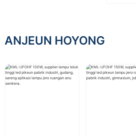
gedong pa
gudang.
ANJEUN HOYONG