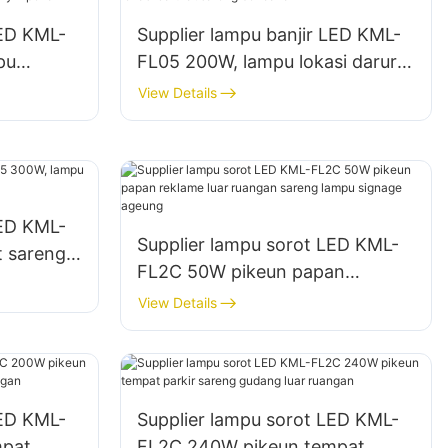
LED KML-
Supplier lampu banjir LED KML-
pu
FL05 200W, lampu lokasi darurat
tempat
sareng bencana
View Details
LED KML-
Supplier lampu sorot LED KML-
t sareng
FL2C 50W pikeun papan
reklame luar ruangan sareng
View Details
lampu signage ageung
LED KML-
Supplier lampu sorot LED KML-
mpat
FL2C 240W pikeun tempat