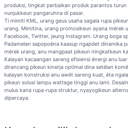
produksi, tingkat perbaikan produk parantos turun 
nunjukkeun pangaruhna di pasar.
Ti mimiti KML, urang geus usaha sagala rupa pik
urang. Mimitina, urang promosikeun ayana mérek u
Facebook, Twitter, jeung Instagram. Urang boga spe
Padamelan sapopoéna kaasup ngapdet dinamika p
mérek urang, anu mangpaat pikeun ningkatkeun k
Kalayan kacaangan sareng efisiensi énergi anu lua
dirancang pikeun kinerja optimal dina setélan komér
kalayan konstruksi anu awét sareng kuat, éta ngal
pikeun solusi lampu wattage tinggi anu lami. Desa
mulus kana rupa-rupa struktur, nyayogikeun altern
dipercaya.