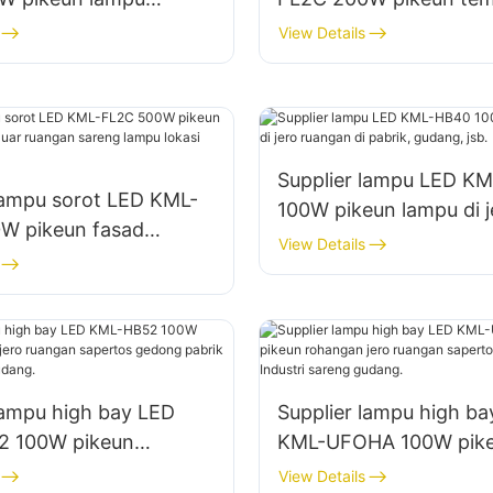
areng daérah luar
parkir sareng gudang l
View Details
ruangan
Supplier lampu LED K
lampu sorot LED KML-
100W pikeun lampu di j
W pikeun fasad
ruangan di pabrik, guda
View Details
 luar ruangan sareng
asi konstruksi
lampu high bay LED
Supplier lampu high b
 100W pikeun
KML-UFOHA 100W pik
 jero ruangan sapertos
rohangan jero ruangan
View Details