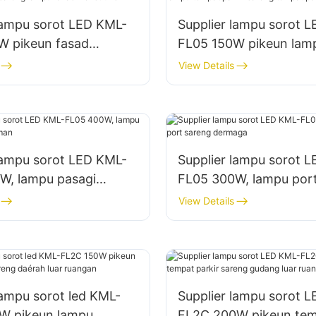
lampu sorot LED KML-
Supplier lampu sorot 
W pikeun fasad
FL05 150W pikeun lam
 sareng lampu lokasi
tempat parkir sareng 
View Details
i
panyimpenan
lampu sorot LED KML-
Supplier lampu sorot 
W, lampu pasagi
FL05 300W, lampu por
aman
dermaga
View Details
lampu sorot led KML-
Supplier lampu sorot 
W pikeun lampu
FL2C 200W pikeun te