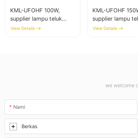
KML-UFOHF 100W,
KML-UFOHF 150
supplier lampu teluk
supplier lampu te
tinggi led pikeun pabrik
tinggi led pikeun
View Details
View Details
industri, gudang, sareng
jero ruangan di p
aplikasi lampu jero
industri, gimnasiu
ruangan anu sanésna.
we welcome cu
Nami
Berkas