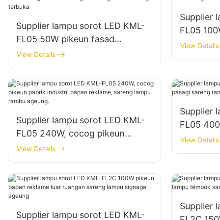
Supplier 
Supplier lampu sorot LED KML-
FL05 100
FL05 50W pikeun fasad
wangunan
View Details
wangunan luar ruangan sareng
View Details
konstruks
lampu rohangan terbuka
Supplier 
Supplier lampu sorot LED KML-
FL05 400
FL05 240W, cocog pikeun
sareng t
View Details
pabrik industri, papan reklame,
View Details
sareng lampu rambu ageung.
Supplier 
Supplier lampu sorot LED KML-
FL2C 150