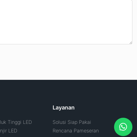
Layanan
uk Tinggi LED
Solusi Siap Pakai
jir LED
Rencana Pameseran