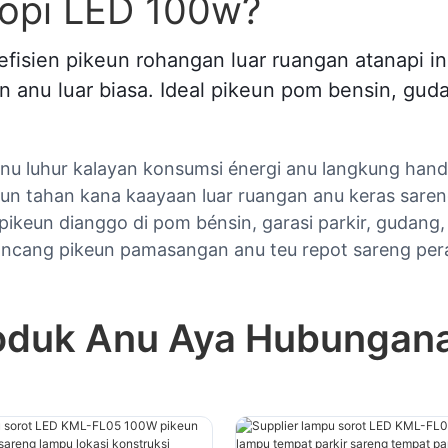
nopi LED 100w?
 efisien pikeun rohangan luar ruangan atanapi
an anu luar biasa. Ideal pikeun pom bensin, gud
u luhur kalayan konsumsi énergi anu langkung handa
un tahan kana kaayaan luar ruangan anu keras sare
pikeun dianggo di pom bénsin, garasi parkir, gudang
ncang pikeun pamasangan anu teu repot sareng per
oduk Anu Aya Hubungan