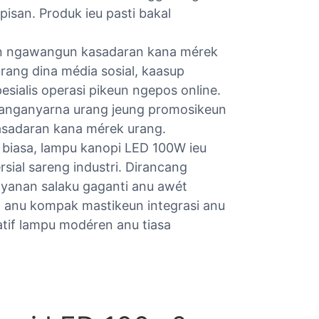
pisan. Produk ieu pasti bakal
eun ngawangun kasadaran kana mérek
rang dina média sosial, kaasup
sialis operasi pikeun ngepos online.
anganyarna urang jeung promosikeun
asadaran kana mérek urang.
r biasa, lampu kanopi LED 100W ieu
sial sareng industri. Dirancang
ayanan salaku gaganti anu awét
in anu kompak mastikeun integrasi anu
atif lampu modéren anu tiasa