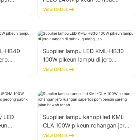
uar
parkir sareng gudang luar
View Details
ruangan
ML-HB40
Supplier lampu LED KML-HB30
ero
100W pikeun lampu di jero
ng, jsb.
ruangan di pabrik, gudang, jsb.
View Details
ay LED
Supplier lampu kanopi led KML-
eun
CLA 100W pikeun rohangan jero
 sapertos
ruangan sapertos pom bensin
View Details