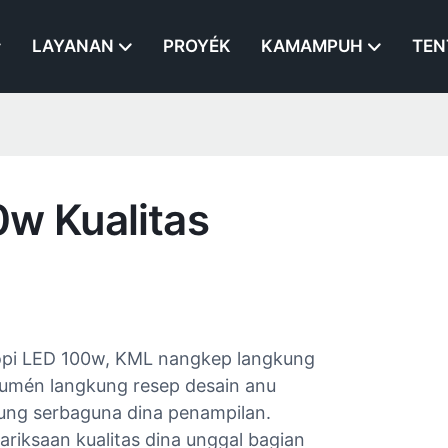
LAYANAN
PROYÉK
KAMAMPUH
TEN
w Kualitas
pi LED 100w, KML nangkep langkung
sumén langkung resep desain anu
kung serbaguna dina penampilan.
ariksaan kualitas dina unggal bagian