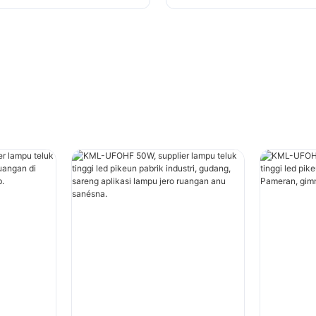
brik Industri sareng
gedong pabrik Industri
gudang.