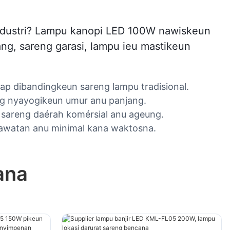
 industri? Lampu kanopi LED 100W nawiskeun
ang, sareng garasi, lampu ieu mastikeun
p dibandingkeun sareng lampu tradisional.
ng nyayogikeun umur anu panjang.
, sareng daérah komérsial anu ageung.
awatan anu minimal kana waktosna.
ana