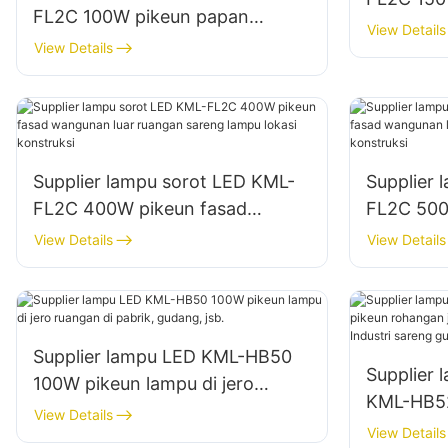
FL2C 100W pikeun papan
témbok s
View Details
reklame luar ruangan sareng
View Details
ruangan
lampu signage ageung
Supplier lampu sorot LED KML-
Supplier 
FL2C 400W pikeun fasad
FL2C 500
wangunan luar ruangan sareng
wangunan
View Details
View Details
lampu lokasi konstruksi
lampu lok
Supplier lampu LED KML-HB50
Supplier 
100W pikeun lampu di jero
KML-HB52
ruangan di pabrik, gudang, jsb.
View Details
rohangan
View Details