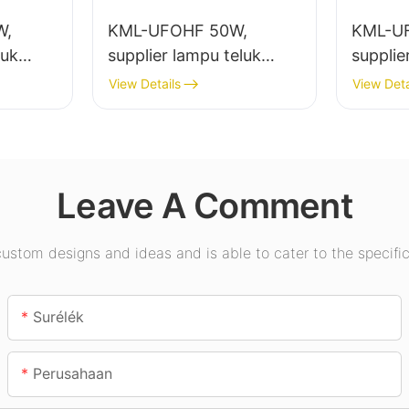
W,
KML-UFOHF 50W,
KML-U
luk
supplier lampu teluk
supplie
 lampu
tinggi led pikeun pabrik
tinggi 
View Details
View Deta
abrik
industri, gudang, sareng
jero ru
m, jsb.
aplikasi lampu jero
Pamera
ruangan anu sanésna.
jsb.
Leave A Comment
stom designs and ideas and is able to cater to the specific
Surélék
Perusahaan