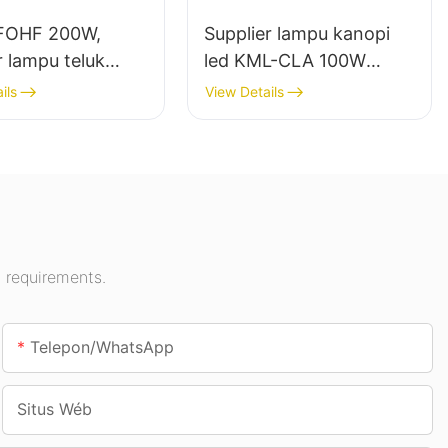
FOHF 200W,
Supplier lampu kanopi
r lampu teluk
led KML-CLA 100W
led pikeun lampu
pikeun rohangan jero
ils
View Details
angan di Aula
ruangan sapertos pom
n, gimnasium,
bensin sareng jalan
bawah tanah.
 requirements.
Telepon/whatsApp
Situs Wéb