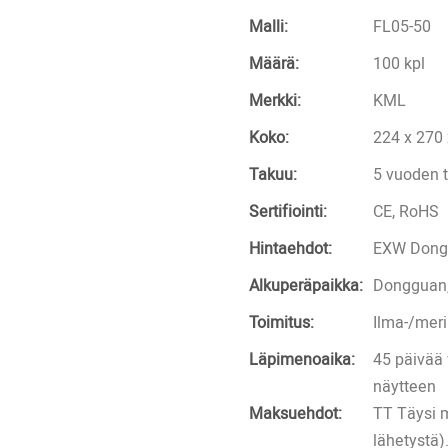
Malli:
FL05-50
Määrä:
100 kpl
Merkki:
KML
Koko:
224 x 270
Takuu:
5 vuoden 
Sertifiointi:
CE, RoHS
Hintaehdot:
EXW Dong
Alkuperäpaikka:
Dongguan,
Toimitus:
Ilma-/meri
Läpimenoaika:
45 päivää 
näytteen
Maksuehdot:
TT Täysi 
lähetystä)