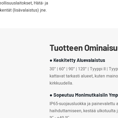
eollisuuslaitokset, Hätä- ja
kentät (lisävalaistus) jne.
Tuotteen Ominais
● Keskitetty Aluevalaistus
30° | 60° | 90° | 120° | Tyyppi II | Ty
kattavat tarkasti alueet, kuten maino
kirkkuudella.
● Sopeutuu Monimutkaisiin Ymp
IP65-suojausluokka ja painevalettu
haihduttamiseen, kestää ulkotuulta j
℃ - +40 ℃.