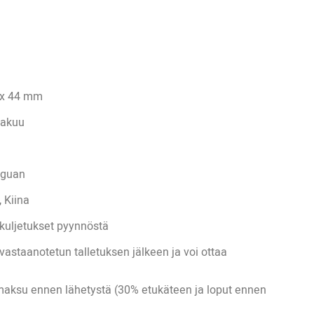
 x 44 mm
takuu
guan
 Kiina
kuljetukset pyynnöstä
vastaanotetun talletuksen jälkeen ja voi ottaa
maksu ennen lähetystä (30% etukäteen ja loput ennen
.