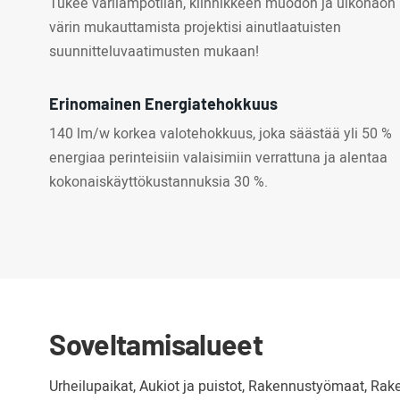
Tukee värilämpötilan, kiinnikkeen muodon ja ulkonäön
värin mukauttamista projektisi ainutlaatuisten
suunnitteluvaatimusten mukaan!
Erinomainen Energiatehokkuus
140 lm/w korkea valotehokkuus, joka säästää yli 50 %
energiaa perinteisiin valaisimiin verrattuna ja alentaa
kokonaiskäyttökustannuksia 30 %.
Soveltamisalueet
Urheilupaikat, Aukiot ja puistot, Rakennustyömaat, Rake