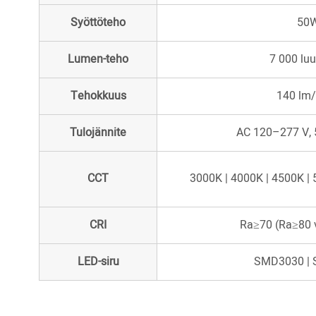
Syöttöteho
50
Lumen-teho
7 000 lu
Tehokkuus
140 lm/
Tulojännite
AC 120–277 V, 
CCT
3000K | 4000K | 4500K |
CRI
Ra≥70 (Ra≥80 
LED-siru
SMD3030 |