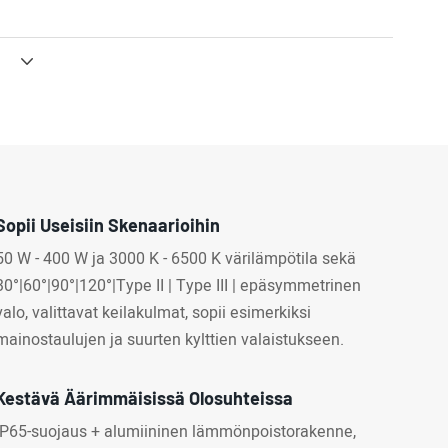
Sopii Useisiin Skenaarioihin
50 W - 400 W ja 3000 K - 6500 K värilämpötila sekä
30°|60°|90°|120°|Type II | Type III | epäsymmetrinen
valo, valittavat keilakulmat, sopii esimerkiksi
mainostaulujen ja suurten kylttien valaistukseen.
Kestävä Äärimmäisissä Olosuhteissa
IP65-suojaus + alumiininen lämmönpoistorakenne,