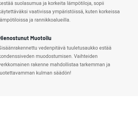
kestää suolasumua ja korkeita lämpötiloja, sopii
käytettäväksi vaativissa ympäristöissä, kuten korkeissa
lämpötiloissa ja rannikkoalueilla.
Hienostunut Muotoilu
Sisäänrakennettu vedenpitävä tuuletusaukko estää
kondenssiveden muodostumisen. Vaihteiden
verkkomainen rakenne mahdollistaa tarkemman ja
luotettavamman kulman säädön!