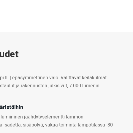
uudet
yppi III | epäsymmetrinen valo. Valittavat keilakulmat
staulut ja rakennusten julkisivut, 7 000 lumenin
äristöihin
 alumiininen jäähdytyselementti lämmön
a -sadetta, sisäpölyä, vakaa toiminta lämpötilassa -30