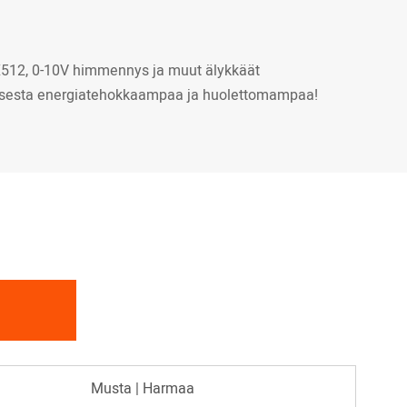
X512, 0-10V himmennys ja muut älykkäät
uksesta energiatehokkaampaa ja huolettomampaa!
Musta | Harmaa