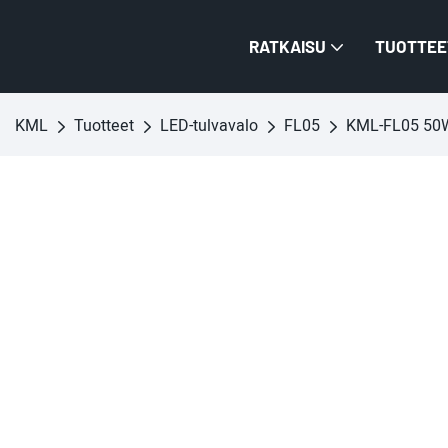
RATKAISU
TUOTTEE
KML
Tuotteet
LED-tulvavalo
FL05
KML-FL05 50W 