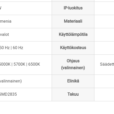
W
IP-luokitus
umenia
Materiaali
valot
Käyttölämpötila
50 Hz | 60 Hz
Käyttökosteus
Ohjaus
 5000K | 5700K | 6500K
Säädett
(valinnainen)
valinnainen)
Elinikä
 SMD2835
Takuu