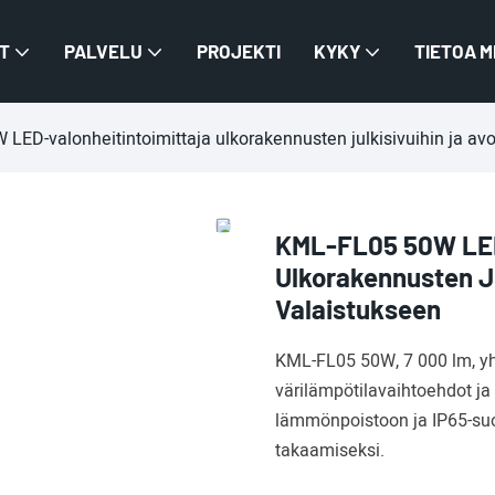
T
PALVELU
PROJEKTI
KYKY
TIETOA M
LED-valonheitintoimittaja ulkorakennusten julkisivuihin ja avo
KML-FL05 50W LED
Ulkorakennusten Ju
Valaistukseen
KML-FL05 50W, 7 000 lm, yh
värilämpötilavaihtoehdot ja
lämmönpoistoon ja IP65-suo
takaamiseksi.