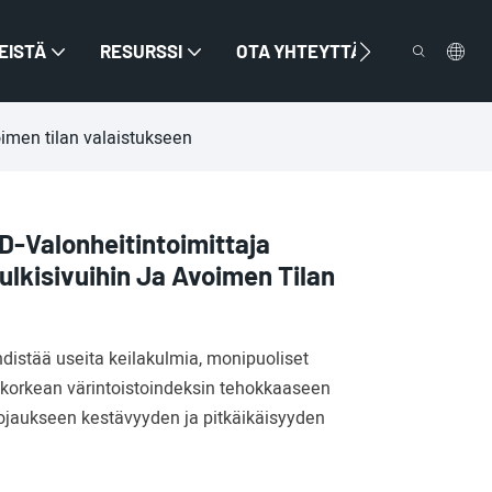
EISTÄ
RESURSSI
OTA YHTEYTTÄ
imen tilan valaistukseen
-Valonheitintoimittaja
lkisivuihin Ja Avoimen Tilan
distää useita keilakulmia, monipuoliset
 korkean värintoistoindeksin tehokkaaseen
jaukseen kestävyyden ja pitkäikäisyyden