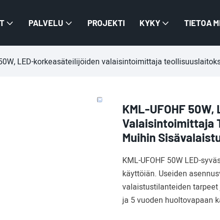
T
PALVELU
PROJEKTI
KYKY
TIETOA M
, LED-korkeasäteilijöiden valaisintoimittaja teollisuuslaitoksi
KML-UFOHF 50W, L
Valaisintoimittaja 
Muihin Sisävalaistu
KML-UFOHF 50W LED-syväsäte
käyttöiän. Useiden asennusv
valaistustilanteiden tarpee
ja 5 vuoden huoltovapaan k