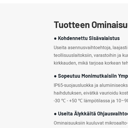
Tuotteen Ominais
● Kohdennettu Sisävalaistus
Useita asennusvaihtoehtoja, laajasti s
teollisuuslaitoksiin, varastoihin ja 
kirkkauden, mikä tarjoaa korkean t
● Sopeutuu Monimutkaisiin Ymp
IP65-suojausluokka ja alumiiniseok
haihdutuksen, eivätkä vaurioidu kos
-30 ℃ - +50 ℃ lämpötilassa ja 10–9
● Useita Älykkäitä Ohjausvaihto
Ominaisuuksiin kuuluvat mikroaalto- 