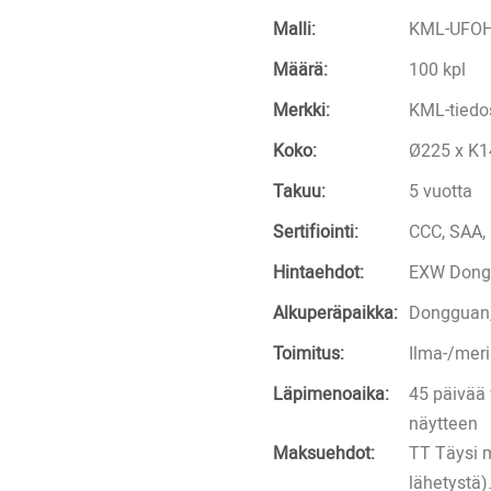
Malli:
KML-UFO
Määrä:
100 kpl
Merkki:
KML-tiedo
Koko:
Ø225 x K
Takuu:
5 vuotta
Sertifiointi:
CCC, SAA,
Hintaehdot:
EXW Dong
Alkuperäpaikka:
Dongguan,
Toimitus:
Ilma-/meri
Läpimenoaika:
45 päivää 
näytteen
Maksuehdot:
TT Täysi 
lähetystä)