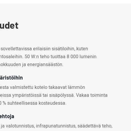
uudet
ovellettavissa erilaisiin sisätiloihin, kuten
kuntosaleihin. 50 W:n teho tuottaa 8 000 lumenin
ehokkuuden ja energiansäästön.
äristöihin
sesta valmistettu kotelo takaavat lämmön
teissa ympäristöissä tai sisäpölyssä. Vakaa toiminta
0 % suhteellisessa kosteudessa.
ehtoja
ja valotunnistus, infrapunatunnistus, säädettävä teho,