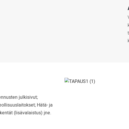
nnusten julkisivut;
eollisuuslaitokset; Hätä- ja
kentät (lisävalaistus) jne.