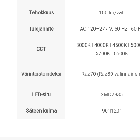
Tehokkuus
160 lm/val.
Tulojännite
AC 120–277 V, 50 Hz | 60 
3000K | 4000K | 4500K | 500
CCT
5700K | 6500K
Värintoistoindeksi
Ra≥70 (Ra≥80 valinnainen
LED-siru
SMD2835
Säteen kulma
90°|120°