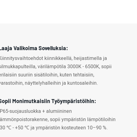
Laaja Valikoima Sovelluksia:
Kiinnitysvaihtoehdot kiinnikkeellä, heijastimella ja
silmukkapulteilla, värilämpötila 3000K - 6500K, sopii
erilaisiin suuriin sisätiloihin, kuten tehtaisiin,
varastoihin, näyttelyhalleihin ja kuntosaleihin.
Sopii Monimutkaisiin Työympäristöihin:
IP65-suojausluokka + alumiininen
lämmönpoistorakenne, sopii ympäristön lämpötiloihin
-30 ℃ - +50 ℃ ja ympäristön kosteuteen 10–90 %.