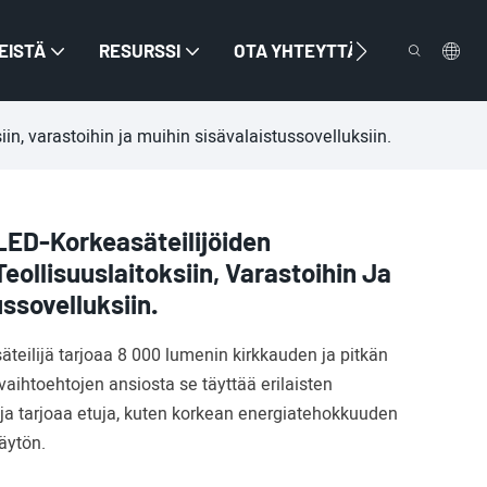
EISTÄ
RESURSSI
OTA YHTEYTTÄ
in, varastoihin ja muihin sisävalaistussovelluksiin.
ED-Korkeasäteilijöiden
Teollisuuslaitoksiin, Varastoihin Ja
ssovelluksiin.
ilijä tarjoaa 8 000 lumenin kirkkauden ja pitkän
aihtoehtojen ansiosta se täyttää erilaisten
t ja tarjoaa etuja, kuten korkean energiatehokkuuden
äytön.