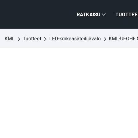
RATKAISU
TUOTTEE
KML
Tuotteet
LED-korkeasäteilijävalo
KML-UFOHF 50W