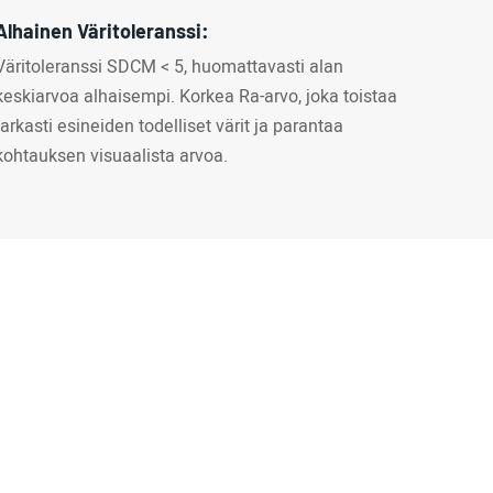
Alhainen Väritoleranssi:
Väritoleranssi SDCM < 5, huomattavasti alan
keskiarvoa alhaisempi. Korkea Ra-arvo, joka toistaa
tarkasti esineiden todelliset värit ja parantaa
kohtauksen visuaalista arvoa.