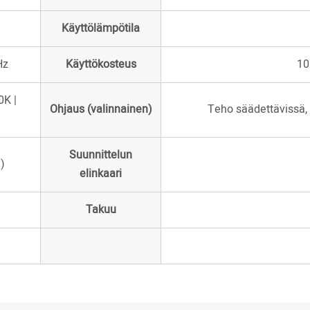
Käyttölämpötila
Hz
Käyttökosteus
10
0K |
Ohjaus (valinnainen)
Teho säädettävissä,
Suunnittelun
)
elinkaari
Takuu