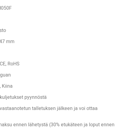
H050F
sto
147 mm
 CE, RoHS
guan
 Kiina
kuljetukset pyynnöstä
vastaanotetun talletuksen jälkeen ja voi ottaa
maksu ennen lähetystä (30% etukäteen ja loput ennen
.