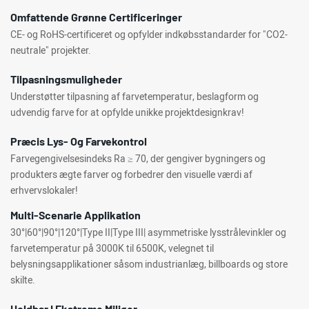
Omfattende Grønne Certificeringer
CE- og RoHS-certificeret og opfylder indkøbsstandarder for "CO2-
neutrale" projekter.
Tilpasningsmuligheder
Understøtter tilpasning af farvetemperatur, beslagform og
udvendig farve for at opfylde unikke projektdesignkrav!
Præcis Lys- Og Farvekontrol
Farvegengivelsesindeks Ra ≥ 70, der gengiver bygningers og
produkters ægte farver og forbedrer den visuelle værdi af
erhvervslokaler!
Multi-Scenarie Applikation
30°|60°|90°|120°|Type II|Type III| asymmetriske lysstrålevinkler og
farvetemperatur på 3000K til 6500K, velegnet til
belysningsapplikationer såsom industrianlæg, billboards og store
skilte.
Holdbar I Ekstreme Miljøer