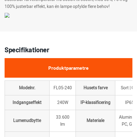
100% justerbar effekt, kan én lampe opfylde flere behov!
Specifikationer
Produktparametre
Modelnr.
FL05-240
Husets farve
Sort | Gr
Indgangseffekt
240W
IP-klassificering
IP65
33.600
Aluminiu
Lumenudbytte
Materiale
lm
PC, Gla