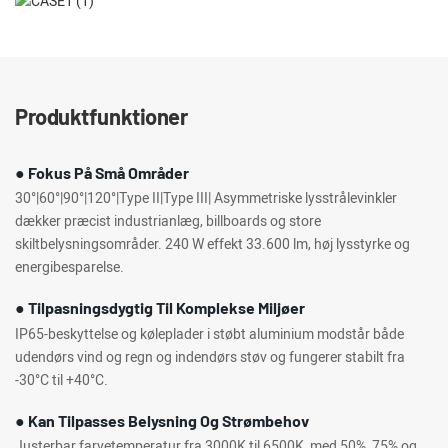
Produktfunktioner
● Fokus På Små Områder
30°|60°|90°|120°|Type II|Type III| Asymmetriske lysstrålevinkler
dækker præcist industrianlæg, billboards og store
skiltbelysningsområder. 240 W effekt 33.600 lm, høj lysstyrke og
energibesparelse.
● Tilpasningsdygtig Til Komplekse Miljøer
IP65-beskyttelse og køleplader i støbt aluminium modstår både
udendørs vind og regn og indendørs støv og fungerer stabilt fra
-30°C til +40°C.
● Kan Tilpasses Belysning Og Strømbehov
Justerbar farvetemperatur fra 3000K til 6500K, med 50%, 75% og