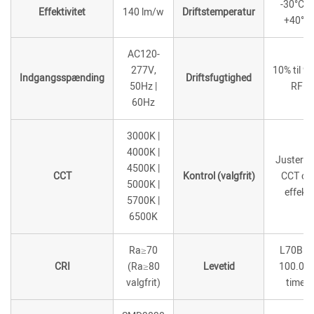
-30°C til
Effektivitet
140 lm/w
Driftstemperatur
+40°C
AC120-
277V,
10% til 9
Indgangsspænding
Driftsfugtighed
50Hz |
RF
60Hz
3000K |
4000K |
Justerba
4500K |
CCT
Kontrol (valgfrit)
CCT og
5000K |
effekt
5700K |
6500K
Ra≥70
L70B10
CRI
(Ra≥80
Levetid
100.00
valgfrit)
timer