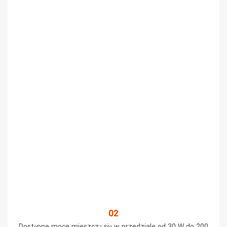
02
Dostępne moce mieszczą się w przedziale od 30 W do 200