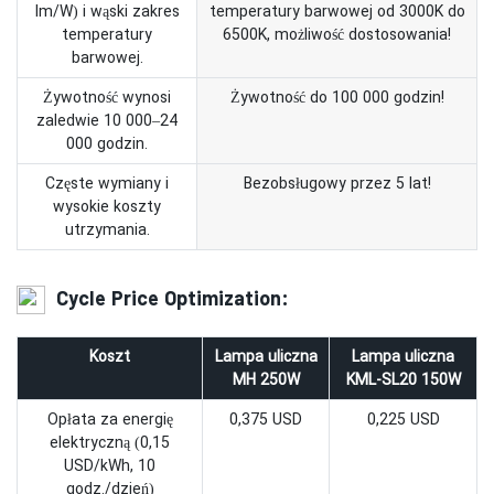
lm/W) i wąski zakres
temperatury barwowej od 3000K do
temperatury
6500K, możliwość dostosowania!
barwowej.
Żywotność wynosi
Żywotność do 100 000 godzin!
zaledwie 10 000–24
000 godzin.
Częste wymiany i
Bezobsługowy przez 5 lat!
wysokie koszty
utrzymania.
Cycle Price Optimization:
Koszt
Lampa uliczna
Lampa uliczna
MH 250W
KML-SL20 150W
Opłata za energię
0,375 USD
0,225 USD
elektryczną (0,15
USD/kWh, 10
godz./dzień)