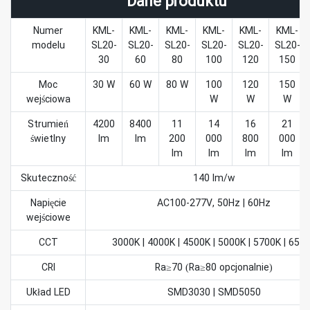
Dane produktu
Numer
KML-
KML-
KML-
KML-
KML-
KML-
modelu
SL20-
SL20-
SL20-
SL20-
SL20-
SL20-
30
60
80
100
120
150
Moc
30 W
60 W
80 W
100
120
150
wejściowa
W
W
W
Strumień
4200
8400
11
14
16
21
świetlny
lm
lm
200
000
800
000
lm
lm
lm
lm
Skuteczność
140 lm/w
Napięcie
AC100-277V, 50Hz | 60Hz
wejściowe
CCT
3000K | 4000K | 4500K | 5000K | 5700K | 650
CRI
Ra≥70 (Ra≥80 opcjonalnie)
Układ LED
SMD3030 | SMD5050