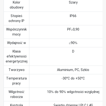
Kolor
Szary
obudowy
Stopień
IP66
ochrony IP
Współczynnik
PF≥0,90
mocy
Wydajność w
≥90%
Klasa
D
efektywności
energetycznej
Tworzywo
Aluminium, PC, Szkło
Temperatura
-30°C do +50°C
pracy
Wilgotność
10% do 90% wilgotności względnej
robocza
Kontrola
Światło dzienne | PLC | 4G