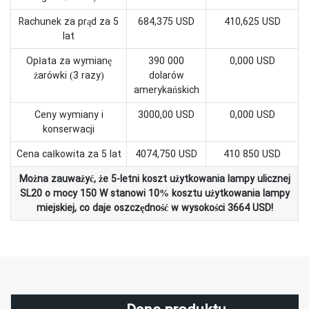
Rachunek za prąd za 5
684,375 USD
410,625 USD
lat
Opłata za wymianę
390 000
0,000 USD
żarówki (3 razy)
dolarów
amerykańskich
Ceny wymiany i
3000,00 USD
0,000 USD
konserwacji
Cena całkowita za 5 lat
4074,750 USD
410 850 USD
Można zauważyć, że 5-letni koszt użytkowania lampy ulicznej
SL20 o mocy 150 W stanowi 10% kosztu użytkowania lampy
miejskiej, co daje oszczędność w wysokości 3664 USD!