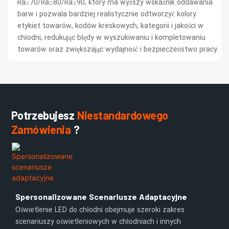
Ra≥70/Ra≥80/Ra≥90, który ma wyższy wskaźnik oddawania
barw i pozwala bardziej realistycznie odtworzyć kolory
etykiet towarów, kodów kreskowych, kategorii i jakości w
chłodni, redukując błędy w wyszukiwaniu i kompletowaniu
towarów oraz zwiększając wydajność i bezpieczeństwo pracy.
Potrzebujesz
Niestandardowego
Zamówienia
?
Spersonalizowane Scenariusze Adaptacyjne
Oświetlenie LED do chłodni obejmuje szeroki zakres
scenariuszy oświetleniowych w chłodniach i innych