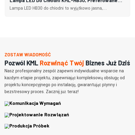
Lampa LED Do Chłodni KML-HB30, Preferowane
Rozwiązanie Oświetleniowe Do Chłodni.
Lampa LED HB30 do chłodni to wyjątkowo jasna,
energooszczędna i trwała oprawa oświetleniowa
zaprojektowana specjalnie po to, by zapewniać wysokiej
jakości oświetlenie różnego rodzaju chłodni.
ZOSTAW WIADOMOŚĆ
Pozwól KML
Rozwinąć Twój
Biznes Już Dziś
Nasz profesjonalny zespół zapewni indywidualne wsparcie na
każdym etapie projektu, zapewniając kompleksową obsługę od
projektu koncepcyjnego po instalację, gwarantując płynny i
bezstresowy proces. Zacznij już teraz!
Komunikacja Wymagań
Projektowanie Rozwiązań
Produkcja Próbek