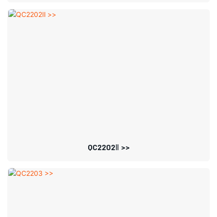
QC2202Ⅱ >>