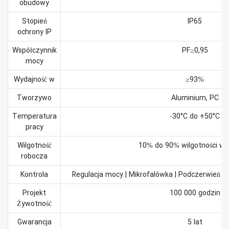
obudowy
Stopień
IP65
ochrony IP
Współczynnik
PF≥0,95
mocy
Wydajność w
≥93%
Tworzywo
Aluminium, PC
Temperatura
-30°C do +50°C
pracy
Wilgotność
10% do 90% wilgotności wz
robocza
Kontrola
Regulacja mocy | Mikrofalówka | Podczerwień | 
Projekt
100 000 godzin
Żywotność
Gwarancja
5 lat