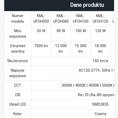
Dane produktu
Numer
KML-
KML-
KML-
KML-
K
modelu
UFOH050
UFOH080
UFOH100
UFOH120
UF
Moc
50 W
80 W
100 W
120 W
1
wejściowa
Strumień
7500 lm
12 000
15 000
18 000
2
świetlny
lm
lm
lm
Skuteczność
150 lm/w
Napięcie
AC120-277V, 50Hz | 6
wejściowe
CCT
3000K | 4000K | 4500K | 5000K | 
CRI
Ra≥70 (Ra≥80 opcjonaln
Układ LED
SMD2835
Kolor
Czarny