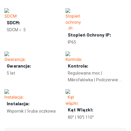
SDCM:
SDCM＜ 5
Stopień Ochrony IP:
IP65
Gwarancja:
Kontrola:
5 lat
Regulowana moc |
Mikrofalówka | Podczerwień |
Zigbee
Instalacja:
Kąt Wiązki:
Wspornik | Śruba oczkowa
80° | 90°| 110°