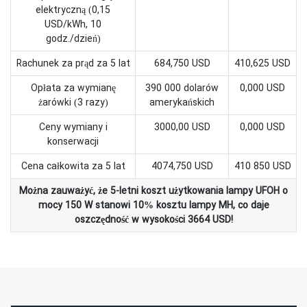
elektryczną (0,15
USD/kWh, 10
godz./dzień)
Rachunek za prąd za 5 lat
684,750 USD
410,625 USD
Opłata za wymianę
390 000 dolarów
0,000 USD
żarówki (3 razy)
amerykańskich
Ceny wymiany i
3000,00 USD
0,000 USD
konserwacji
Cena całkowita za 5 lat
4074,750 USD
410 850 USD
Można zauważyć, że 5-letni koszt użytkowania lampy UFOH o
mocy 150 W stanowi 10% kosztu lampy MH, co daje
oszczędność w wysokości 3664 USD!