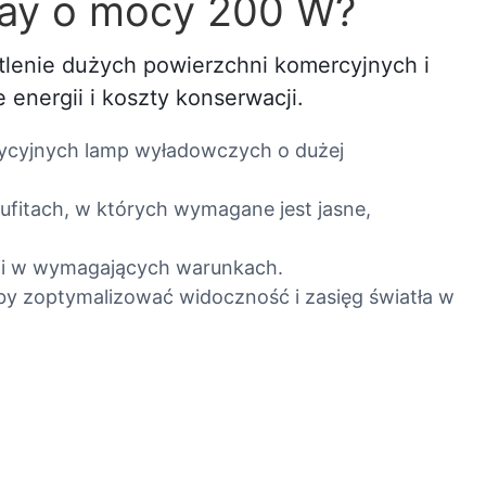
Bay o mocy 200 W?
enie dużych powierzchni komercyjnych i
energii i koszty konserwacji.
dycyjnych lamp wyładowczych o dużej
ufitach, w których wymagane jest jasne,
cji w wymagających warunkach.
by zoptymalizować widoczność i zasięg światła w