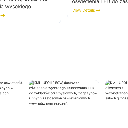
oświetlenia LED do za
nia wysokiego
wewnętrznych w zakł
View Details
nia LED do zakładów
przemysłowych, salac
owych, magazynów i
gimnastycznych itp.
astosowań
niowych wewnątrz
zeń.