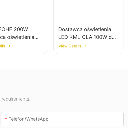
FOHF 200W,
Dostawca oświetlenia
ca oświetlenia
LED KML-CLA 100W do
gh Bay do
pomieszczeń
ils
View Details
enia
zamkniętych, takich jak
rznego w halach
stacje benzynowe i
owych, salach
przejścia podziemne.
tycznych itp.
 requirements.
Telefon/WhatsApp