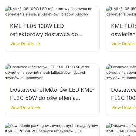
KML-FL05 100W LED
KML-FL05
reflektorowy dostawca do
oświetlen
oświetlenia elewacji budynków i
parkingów
View Details
View Details
placów budowy
magazyn
Dostawca reflektorów LED KML-
Dostawca
FL2C 50W do oświetlenia
FL2C 100
zewnętrznych billboardów i
zewnętrzn
View Details
View Details
dużych szyldów reklamowych
dużych s