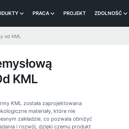
ODUKTY
PRACA
PROJEKT
ZDOLNOŚĆ
ay od KML
emysłową
Od KML
irmy KML została zaprojektowana
kologiczne materiały, które nie
snym zakładzie, co pozwala obniżyć
adania i rozwój, dzięki czemu produkt