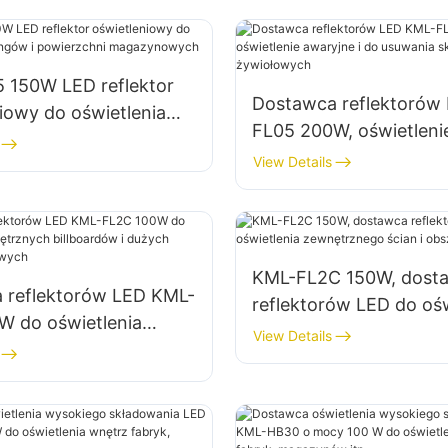
 150W LED reflektor
Dostawca reflektorów
iowy do oświetlenia
FL05 200W, oświetleni
 i powierzchni
awaryjne i do usuwani
View Details
owych
klęsk żywiołowych
KML-FL2C 150W, dost
 reflektorów LED KML-
reflektorów LED do ośw
W do oświetlenia
zewnętrznego ścian i 
View Details
ych billboardów i
zyldów reklamowych