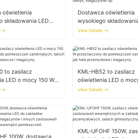
 oświetlenia
Dostawca oświetlenia
o składowania LED
wysokiego składowani
 100W do oświetlenia
KML-HB30 o mocy 100
View Details
abryk, magazynów itp.
oświetlenia wnętrz fab
magazynów itp.
 to zasilacz
KML-HB52 to zasilacz
nia LED o mocy 150 W
oświetlenia LED o moc
zony do pomieszczeń
przeznaczony do pom
View Details
ch, takich jak
zamkniętych, takich ja
y naprawcze i
przemysłowe i magazy
y.
KML-UFOHF 150W, zasi
HF 100W, dostawca