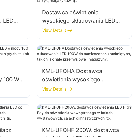
Dostawca oświetlenia
a LED
wysokiego składowania LED
 W do
KML-HB50 o mocy 100 W do
View Details
ryk,
oświetlenia wnętrz fabryk,
magazynów itp.
KML-UFOHA Dostawca
y 100 W
oświetlenia wysokiego
ieszczeń
składowania LED 100W do
View Details
k hale
pomieszczeń zamkniętych,
ny.
takich jak hale przemysłowe i
magazyny.
lacz
KML-UFOHF 200W, dostawca