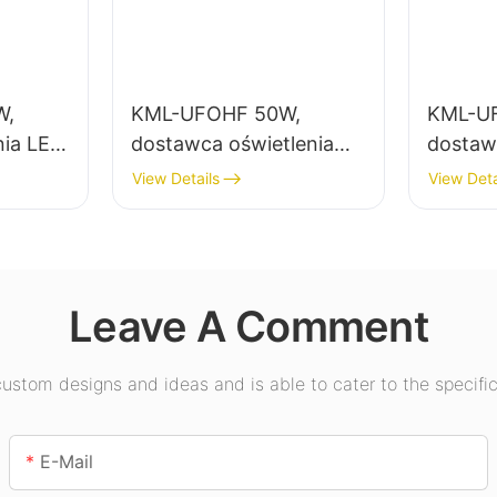
W,
KML-UFOHF 50W,
KML-U
nia LED
dostawca oświetlenia
dostaw
wysokiego składowania
LED Hi
View Details
View Deta
LED do zakładów
oświetl
przemysłowych,
wewnęt
salach
magazynów i innych
wystaw
tp.
zastosowań
gimnas
Leave A Comment
oświetleniowych
wewnątrz pomieszczeń.
stom designs and ideas and is able to cater to the specific
E-Mail