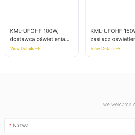
KML-UFOHF 100W,
KML-UFOHF 150
dostawca oświetlenia
zasilacz oświetle
wysokiego składowania
do zastosowań
View Details
View Details
LED do zakładów
wewnętrznych w
przemysłowych,
zakładach
magazynów i innych
przemysłowych, 
zastosowań
gimnastycznych i
oświetleniowych
wewnątrz pomieszczeń.
we welcome cu
Nazwa