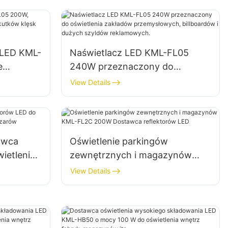
 LED KML-
Naświetlacz LED KML-FL05
e
240W przeznaczony do
a skutków
oświetlenia zakładów
View Details
przemysłowych, billboardów i
dużych szyldów reklamowych.
awca
Oświetlenie parkingów
ietlenia
zewnętrznych i magazynów
obszarów
KML-FL2C 200W Dostawca
View Details
reflektorów LED