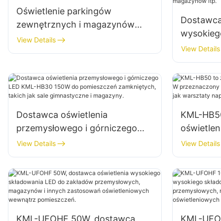
Oświetlenie parkingów
Dostawca
zewnętrznych i magazynów
wysokieg
KML-FL2C 240W Dostawca
View Details
KML-HB40
View Details
reflektorów LED
wnętrz f
Dostawca oświetlenia
KML-HB50
przemysłowego i górniczego
oświetle
LED KML-HB30 150W do
przeznac
View Details
View Details
pomieszczeń zamkniętych,
zamknięty
takich jak sale gimnastyczne i
warsztat
magazyny.
magazyn
KML-UFOHF 50W, dostawca
KML-UFO