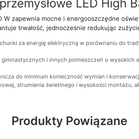
e przemysłowe LED High 
 W zapewnia mocne i energooszczędne oświetl
ntuje trwałość, jednocześnie redukując zużycie 
chunki za energię elektryczną w porównaniu do tra
l gimnastycznych i innych pomieszczeń o wysokich s
ranicza do minimum konieczność wymian i konserwa
wej, strumienia świetlnego i wysokości montażu, a
Produkty Powiązane