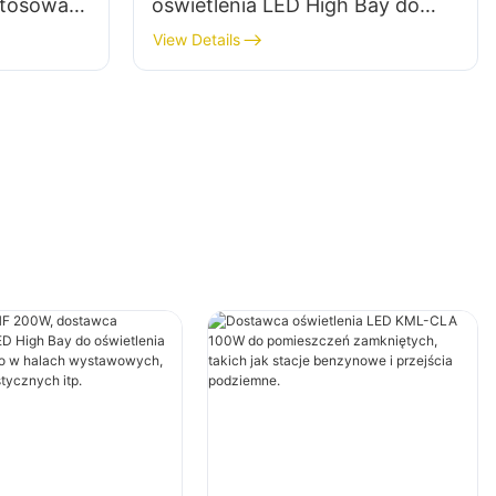
stosowań
oświetlenia LED High Bay do
adach
oświetlenia wewnętrznego w
View Details
h
halach wystawowych, salach
gimnastycznych itp.