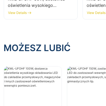
oświetlenia wysokiego
oświetle
składowania LED do zakładów
składowa
View Details
View Details
przemysłowych, magazynów i
przemysł
innych zastosowań
innych z
oświetleniowych wewnątrz
oświetle
pomieszczeń.
pomieszc
MOŻESZ LUBIĆ