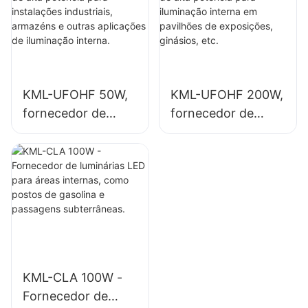
industriais,
em instalações
armazéns e outras
industriais,
aplicações de
ginásios, etc.
iluminação interna.
KML-UFOHF 50W,
KML-UFOHF 200W,
fornecedor de
fornecedor de
luminária LED de
luminárias LED de
alta potência para
alta potência para
instalações
iluminação interna
industriais,
em pavilhões de
armazéns e outras
exposições,
aplicações de
ginásios, etc.
iluminação interna.
KML-CLA 100W -
Fornecedor de