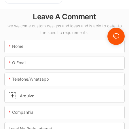
luminárias LED para
áreas internas,
Leave A Comment
como postos de
gasolina e
we welcome custom designs and ideas and is able to cater to
the specific requirements.
passagens
subterrâneas.
Nome
O Email
Telefone/whatsapp
Arquivo
Companhia
Local Na Rede Internet