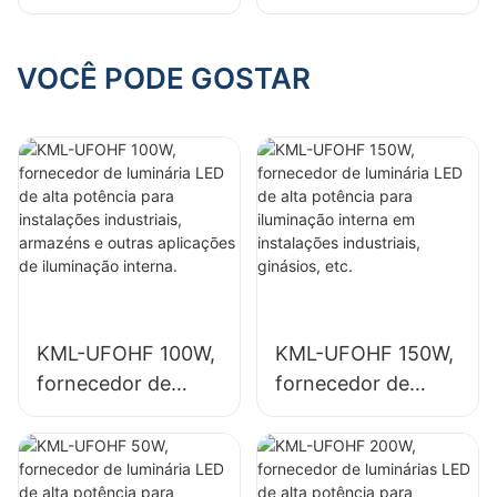
luminária LED de
luminárias LED de
alta potência para
alta potência para
iluminação interna
iluminação interna
VOCÊ PODE GOSTAR
em instalações
em pavilhões de
industriais,
exposições,
ginásios, etc.
ginásios, etc.
KML-UFOHF 100W,
KML-UFOHF 150W,
fornecedor de
fornecedor de
luminária LED de
luminária LED de
alta potência para
alta potência para
instalações
iluminação interna