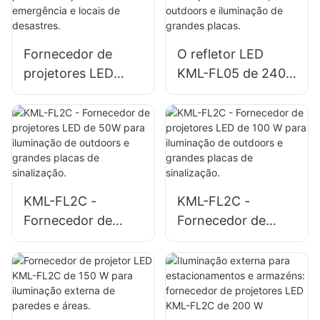
estacionamentos e
edifícios e
áreas de
canteiros de obras.
armazenamento.
Fornecedor de
O refletor LED
projetores LED
KML-FL05 de 240
KML-FL05 de 200
W é ideal para
W para iluminação
instalações
de emergência e
industriais,
locais de desastres.
outdoors e
iluminação de
grandes placas.
KML-FL2C -
KML-FL2C -
Fornecedor de
Fornecedor de
projetores LED de
projetores LED de
50W para
100 W para
iluminação de
iluminação de
outdoors e grandes
outdoors e grandes
placas de
placas de