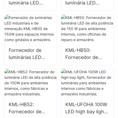
luminária LED
luminária LED
industrial KML-
industrial KML-
HB30 de 100W
HB50 de 100W
para iluminação de
para iluminação de
ambientes internos
ambientes internos
em fábricas,
em fábricas,
armazéns, etc.
armazéns, etc.
Fornecedor de
KML-HB50:
luminárias LED
Fornecedor de
industriais e de
luminária LED de
mineração KML-
alta potência de
HB30 de 150W
150 W para
para espaços
ambientes
internos como
internos, como
ginásios e
oficinas de reparo
KML-HB52:
KML-UFOHA 100W
armazéns.
e armazéns.
Fornecedor de
LED high bay light,