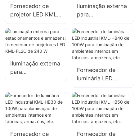
Fornecedor de
Iluminação externa
sinalização.
sinalização.
projetor LED KML-
para
FL2C de 150 W
estacionamentos e
para iluminação
armazéns:
externa de paredes
fornecedor de
e áreas.
projetores LED
KML-FL2C de 200
Iluminação externa
W
Fornecedor de
para
luminária LED
estacionamentos e
industrial KML-
armazéns:
HB40 de 100W
fornecedor de
para iluminação de
projetores LED
ambientes internos
KML-FL2C de 240
em fábricas,
W
armazéns, etc.
Fornecedor de
Fornecedor de