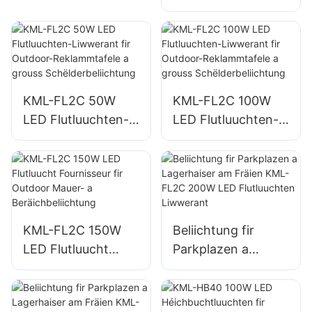
Liwwerant,
Noutfall- a
gëeegent fir
Katastrophenhëllef
Industrieanlagen,
splazbeliichtung
Reklammtafele a
grouss
KML-FL2C 50W
KML-FL2C 100W
Schëlderbeliichtung
LED Flutluuchten-
LED Flutluuchten-
.
Liwwerant fir
Liwwerant fir
Outdoor-
Outdoor-
Reklammtafele a
Reklammtafele a
grouss
grouss
Schëlderbeliichtung
Schëlderbeliichtung
KML-FL2C 150W
Beliichtung fir
LED Flutluucht
Parkplazen a
Fournisseur fir
Lagerhaiser am
Outdoor Mauer- a
Fräien KML-FL2C
Beräichbeliichtung
200W LED