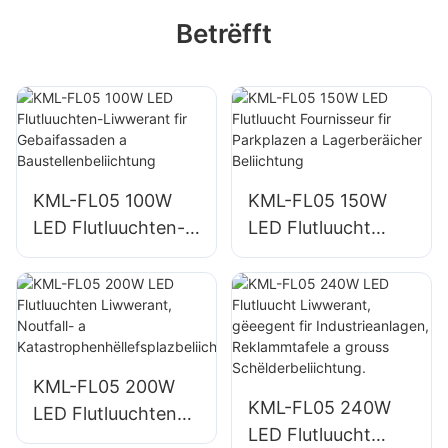
Betrëfft
KML-FL05 100W
KML-FL05 150W
LED Flutluuchten-
LED Flutluucht
Liwwerant fir
Fournisseur fir
Gebaifassaden a
Parkplazen a
Baustellenbeliichtu
Lagerberäicher
ng
Beliichtung
KML-FL05 200W
KML-FL05 240W
LED Flutluuchten
LED Flutluucht
Liwwerant,