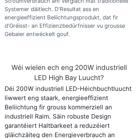
Stroumverbrauch am Verglach mat traditionelle
Systemer däitlech. D'Resultat ass en
energieeffizient Beliichtungsprodukt, dat fir
d'Gréisst- an Effizienzbedürfnisser vu grousse
Gebaier entwéckelt gouf.
Wéi wielen ech eng 200W industriell
LED High Bay Luucht?
Déi 200W industriell LED-Héichbuchtluucht
liwwert eng staark, energieeffizient
Beliichtung fir grouss kommerziell an
industriell Raim. Säin robuste Design
garantéiert Haltbarkeet a reduzéiert
gläichzäiteg den Energieverbrauch an