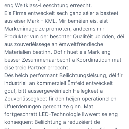
eng Weltklass-Leeschtung erreecht.
Eis Firma entwéckelt sech ganz séier a besteet
aus eiser Mark - KML. Mir beméien eis, eist
Markenimage ze promoten, andeems mir
Produkter vun der beschter Qualitéit ubidden, déi
aus zouverléissege an ëmweltfrëndleche
Materialien bestinn. Dofir huet eis Mark eng
besser Zesummenaarbecht a Koordinatioun mat
eise treie Partner erreecht.
Dës héich performant Beliichtungsléisung, déi fir
industriell an kommerziell Ëmfeld entwéckelt
gouf, bitt aussergewéinlech Hellegkeet a
Zouverlässegkeet fir den héijen operationellen
Ufuerderungen gerecht ze ginn. Mat
fortgeschratt LED-Technologie liwwert se eng
konsequent Beliichtung a reduzéiert de