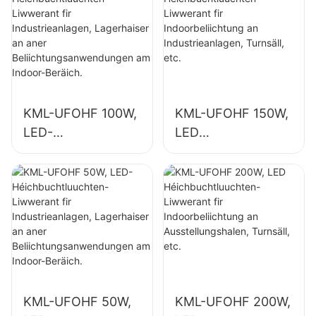
KML-UFOHF 100W,
KML-UFOHF 150W,
LED-
LED
Héichbuchtluuchte
Héichbuchtluuchte
n-Liwwerant fir
n-Liwwerant fir
Industrieanlagen,
Indoorbeliichtung
Lagerhaiser an
an
aner
Industrieanlagen,
Beliichtungsanwen
Turnsäll, etc.
dungen am Indoor-
Beräich.
KML-UFOHF 50W,
KML-UFOHF 200W,