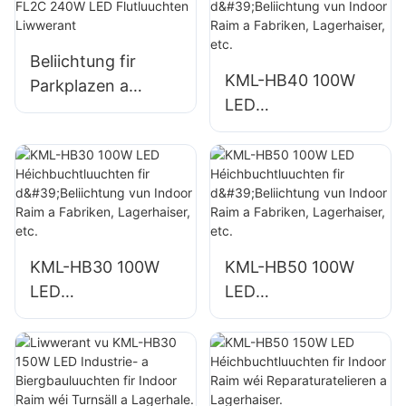
Flutluuchten
Liwwerant
Beliichtung fir
KML-HB40 100W
Parkplazen a
LED
Lagerhaiser am
Héichbuchtluuchte
Fräien KML-FL2C
n fir d'Beliichtung
240W LED
vun Indoor Raim a
Flutluuchten
Fabriken,
Liwwerant
Lagerhaiser, etc.
KML-HB30 100W
KML-HB50 100W
LED
LED
Héichbuchtluuchte
Héichbuchtluuchte
n fir d'Beliichtung
n fir d'Beliichtung
vun Indoor Raim a
vun Indoor Raim a
Fabriken,
Fabriken,