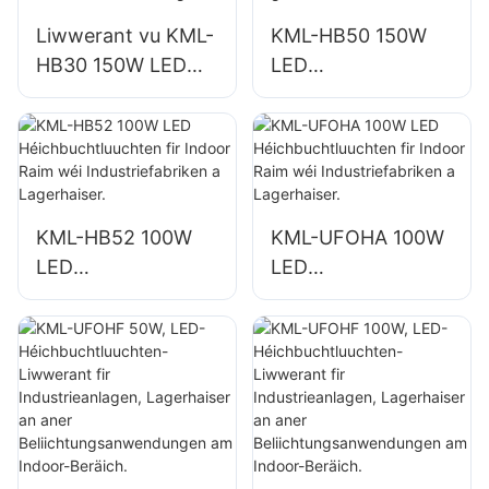
Lagerhaiser, etc.
Lagerhaiser, etc.
Liwwerant vu KML-
KML-HB50 150W
HB30 150W LED
LED
Industrie- a
Héichbuchtluuchte
Biergbauluuchten
n fir Indoor Raim
fir Indoor Raim wéi
wéi
Turnsäll a
Reparaturatelieren
Lagerhale.
a Lagerhaiser.
KML-HB52 100W
KML-UFOHA 100W
LED
LED
Héichbuchtluuchte
Héichbuchtluuchte
n fir Indoor Raim
n fir Indoor Raim
wéi
wéi
Industriefabriken a
Industriefabriken a
Lagerhaiser.
Lagerhaiser.