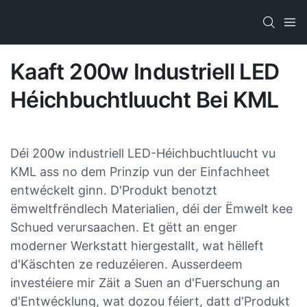
Kaaft 200w Industriell LED
Héichbuchtluucht Bei KML
Déi 200w industriell LED-Héichbuchtluucht vu
KML ass no dem Prinzip vun der Einfachheet
entwéckelt ginn. D'Produkt benotzt
ëmweltfrëndlech Materialien, déi der Ëmwelt kee
Schued verursaachen. Et gëtt an enger
moderner Werkstatt hiergestallt, wat hëlleft
d'Käschten ze reduzéieren. Ausserdeem
investéiere mir Zäit a Suen an d'Fuerschung an
d'Entwécklung, wat dozou féiert, datt d'Produkt