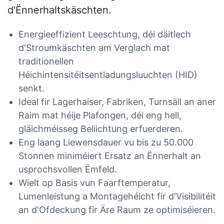
d'Ënnerhaltskäschten.
Energieeffizient Leeschtung, déi däitlech
d'Stroumkäschten am Verglach mat
traditionellen
Héichintensitéitsentladungsluuchten (HID)
senkt.
Ideal fir Lagerhaiser, Fabriken, Turnsäll an aner
Raim mat héije Plafongen, déi eng hell,
gläichméisseg Beliichtung erfuerderen.
Eng laang Liewensdauer vu bis zu 50.000
Stonnen miniméiert Ersatz an Ënnerhalt an
usprochsvollen Ëmfeld.
Wielt op Basis vun Faarftemperatur,
Lumenleistung a Montagehéicht fir d'Visibilitéit
an d'Ofdeckung fir Äre Raum ze optimiséieren.