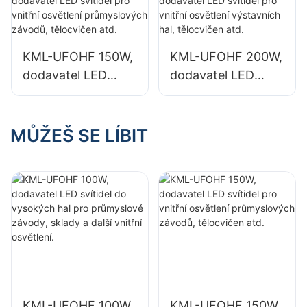
průmyslové
průmyslové
závody, sklady a
závody, sklady a
další vnitřní
další vnitřní
KML-UFOHF 150W,
KML-UFOHF 200W,
osvětlení.
osvětlení.
dodavatel LED
dodavatel LED
svítidel pro vnitřní
svítidel pro vnitřní
osvětlení
osvětlení
průmyslových
výstavních hal,
MŮŽEŠ SE LÍBIT
závodů, tělocvičen
tělocvičen atd.
atd.
KML-UFOHF 100W,
KML-UFOHF 150W,