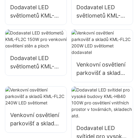
a osvětlení velkých
Dodavatel LED
Dodavatel LED
reklamních cedulí.
světlometů KML-
světlometů KML-
FL2C 50W pro
FL2C 100W pro
venkovní billboardy
venkovní billboardy
a osvětlení velkých
a osvětlení velkých
reklamních poutačů
reklamních poutačů
Dodavatel LED
Venkovní osvětlení
světlometů KML-
parkovišť a skladů
FL2C 150W pro
KML-FL2C 200W
venkovní osvětlení
LED světlomet
stěn a ploch
dodavatel
Venkovní osvětlení
parkovišť a skladů
Dodavatel LED
KML-FL2C 240W
svítidel pro vysoké