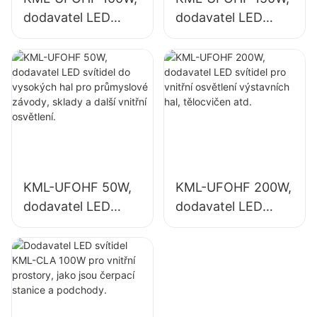
dodavatel LED
dodavatel LED
svítidel do
svítidel pro vnitřní
vysokých hal pro
osvětlení
průmyslové
průmyslových
závody, sklady a
závodů, tělocvičen
další vnitřní
atd.
osvětlení.
KML-UFOHF 50W,
KML-UFOHF 200W,
dodavatel LED
dodavatel LED
svítidel do
svítidel pro vnitřní
vysokých hal pro
osvětlení
průmyslové
výstavních hal,
závody, sklady a
tělocvičen atd.
další vnitřní