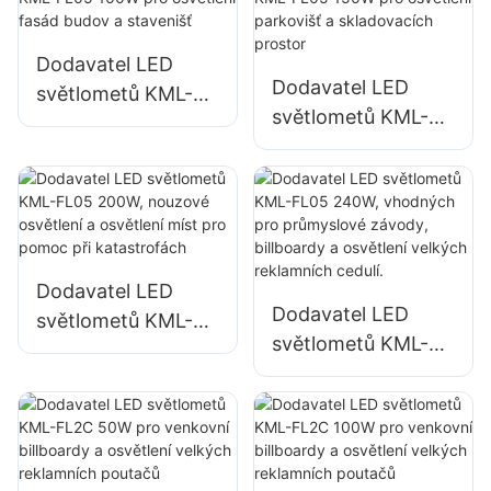
Dodavatel LED
Dodavatel LED
světlometů KML-
světlometů KML-
FL05 100W pro
FL05 150W pro
osvětlení fasád
osvětlení parkovišť
budov a stavenišť
a skladovacích
prostor
Dodavatel LED
Dodavatel LED
světlometů KML-
světlometů KML-
FL05 200W,
FL05 240W,
nouzové osvětlení
vhodných pro
a osvětlení míst pro
průmyslové
pomoc při
závody, billboardy
katastrofách