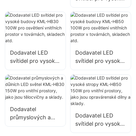
LED světlomet
budovy KML-HB40
100W pro osvětlení
vnitřních prostor v
továrnách,
skladech atd.
Dodavatel LED
Dodavatel LED
svítidel pro vysoké
svítidel pro vysoké
budovy KML-HB30
budovy KML-HB50
100W pro osvětlení
100W pro osvětlení
vnitřních prostor v
vnitřních prostor v
továrnách,
továrnách,
skladech atd.
skladech atd.
Dodavatel
Dodavatel LED
průmyslových a
svítidel pro vysoké
důlních LED světel
stropy KML-HB50
KML-HB30 150W