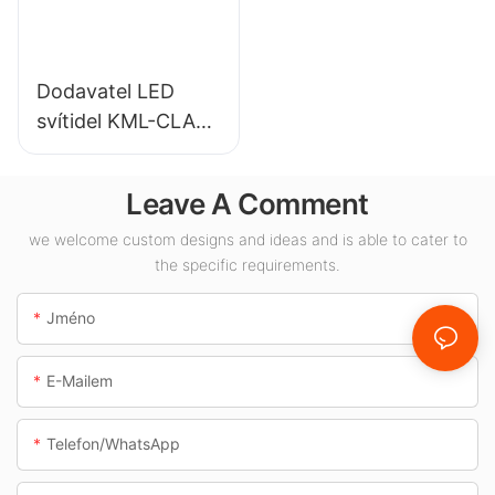
osvětlení.
Dodavatel LED
svítidel KML-CLA
100W pro vnitřní
prostory, jako jsou
Leave A Comment
čerpací stanice a
podchody.
we welcome custom designs and ideas and is able to cater to
the specific requirements.
Jméno
E-Mailem
Telefon/whatsApp