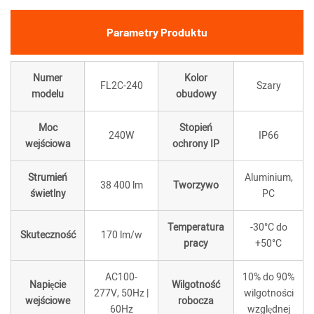
Parametry Produktu
Numer
Kolor
FL2C-240
Szary
modelu
obudowy
Moc
Stopień
240W
IP66
wejściowa
ochrony IP
Strumień
Aluminium,
38 400 lm
Tworzywo
świetlny
PC
Temperatura
-30°C do
Skuteczność
170 lm/w
pracy
+50°C
AC100-
10% do 90%
Napięcie
Wilgotność
277V, 50Hz |
wilgotności
wejściowe
robocza
60Hz
względnej