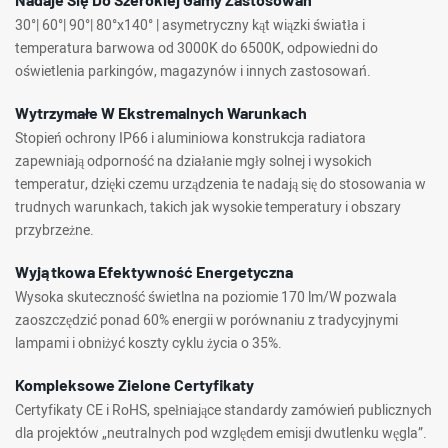
30°| 60°| 90°| 80°x140° | asymetryczny kąt wiązki światła i
temperatura barwowa od 3000K do 6500K, odpowiedni do
oświetlenia parkingów, magazynów i innych zastosowań.
Wytrzymałe W Ekstremalnych Warunkach
Stopień ochrony IP66 i aluminiowa konstrukcja radiatora
zapewniają odporność na działanie mgły solnej i wysokich
temperatur, dzięki czemu urządzenia te nadają się do stosowania w
trudnych warunkach, takich jak wysokie temperatury i obszary
przybrzeżne.
Wyjątkowa Efektywność Energetyczna
Wysoka skuteczność świetlna na poziomie 170 lm/W pozwala
zaoszczędzić ponad 60% energii w porównaniu z tradycyjnymi
lampami i obniżyć koszty cyklu życia o 35%.
Kompleksowe Zielone Certyfikaty
Certyfikaty CE i RoHS, spełniające standardy zamówień publicznych
dla projektów „neutralnych pod względem emisji dwutlenku węgla”.