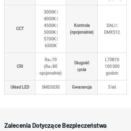
3000K |
4000K |
4500K |
Kontrola
DALI |
CCT
5000K |
(opcjonalnie)
DMX512
5700K |
6500K
Ra≥70
L70B10
Długość
CRI
(Ra≥80
100 000
życia
opcjonalnie)
godzin
Układ LED
SMD3030
Gwarancja
5 lat
Zalecenia Dotyczące Bezpieczeństwa