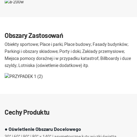
Obszary Zastosowań
Obiekty sportowe; Place i parki; Place budowy; Fasady budynków;
Parkingi i obszary składowe; Porty i doki; Zakłady przemysłowe;
Miejsca pomocy doraźnej i w przypadku katastrof; Billboardy i duże
szyldy; Lotniska (oświetlenie dodatkowe) itp.
Cechy Produktu
● Oświetlenie Obszaru Docelowego
30° | 60° | 90° | 80° x 140° | asymetryczne kąty wiązki światła