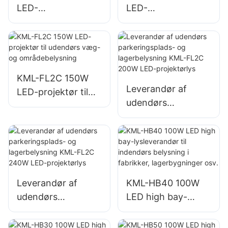
LED-
LED-
projektørleverandø
projektørleverandø
r til udendørs
r til udendørs
billboards og store
billboards og store
skiltebelysninger
skiltebelysninger
KML-FL2C 150W
Leverandør af
LED-projektør til
udendørs
udendørs væg- og
parkeringsplads-
områdebelysning
og lagerbelysning
KML-FL2C 200W
LED-projektørlys
Leverandør af
KML-HB40 100W
udendørs
LED high bay-
parkeringsplads-
lysleverandør til
og lagerbelysning
indendørs