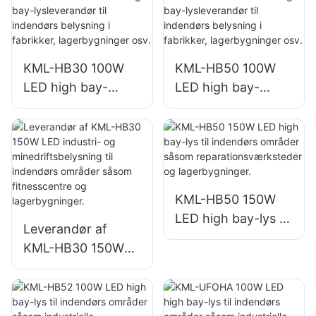
KML-FL2C 240W
belysning i
LED-projektørlys
fabrikker,
lagerbygninger osv.
KML-HB30 100W
KML-HB50 100W
LED high bay-
LED high bay-
lysleverandør til
lysleverandør til
indendørs
indendørs
belysning i
belysning i
fabrikker,
fabrikker,
lagerbygninger osv.
lagerbygninger osv.
KML-HB50 150W
LED high bay-lys til
Leverandør af
indendørs områder
KML-HB30 150W
såsom
LED industri- og
reparationsværkste
minedriftsbelysning
der og
til indendørs
lagerbygninger.