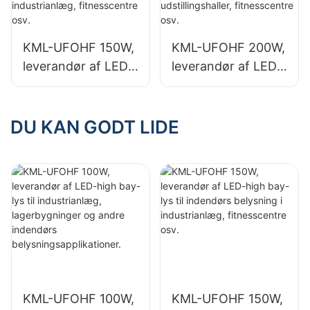
belysningsapplikati
belysningsapplikati
oner.
oner.
KML-UFOHF 150W,
KML-UFOHF 200W,
leverandør af LED-
leverandør af LED-
high bay-lys til
high bay-lys til
indendørs
indendørs
belysning i
belysning i
DU KAN GODT LIDE
industrianlæg,
udstillingshaller,
fitnesscentre osv.
fitnesscentre osv.
KML-UFOHF 100W,
KML-UFOHF 150W,