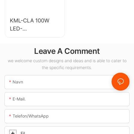
KML-CLA 100W
LED-
baldakinbelysning
til indendørs
Leave A Comment
områder såsom
tankstationer og
we welcome custom designs and ideas and is able to cater to
the specific requirements.
underføringer.
Navn
E-Mail.
Telefon/whatsApp
Fil