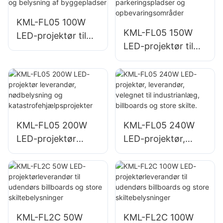
KML-FL05 100W
KML-FL05 150W
LED-projektør til
LED-projektør til
bygningsfacader
belysning af
og belysning af
parkeringspladser
byggepladser
og
opbevaringsområd
er
KML-FL05 200W
KML-FL05 240W
LED-projektør
LED-projektør,
leverandør,
leverandør,
nødbelysning og
velegnet til
katastrofehjælpspr
industrianlæg,
ojekter
billboards og store
skilte.
KML-FL2C 50W
KML-FL2C 100W