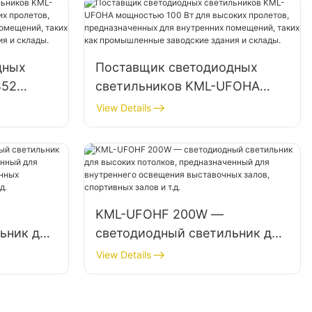
.
фабрик, складов и т. д.
дных
Поставщик светодиодных
B52
светильников KML-UFOHA
я
мощностью 100 Вт для
View Details
высоких пролетов,
предназначенных для
й, таких
внутренних помещений, таких
аводские
как промышленные заводские
здания и склады.
KML-UFOHF 200W —
ьник для
светодиодный светильник для
высоких потолков,
View Details
предназначенный для
ия
внутреннего освещения
риятий,
выставочных залов,