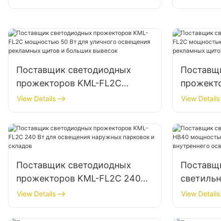
освещения фасадов зданий и
освещени
строительных площадок
складск
Поставщик светодиодных
Поставщ
прожекторов KML-FL2C
прожект
мощностью 50 Вт для
мощност
View Details
View Details
уличного освещения
освещен
рекламных щитов и больших
рекламн
вывесок
вывесок
Поставщик светодиодных
Поставщ
прожекторов KML-FL2C 240
светиль
Вт для освещения наружных
мощност
View Details
View Details
парковок и складов
высоких 
внутренн