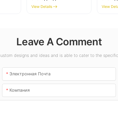
светильник для
светил
View Details
View Deta
в,
высоких потолков,
высоки
й для
предназначенный для
предна
промышленных
внутре
предприятий, складов
освещ
Leave A Comment
и других помещений.
выстав
спорти
в и т.
т.д.
stom designs and ideas and is able to cater to the specific
Электронная Почта
Компания