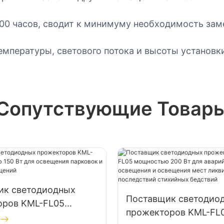
00 часов, сводит к минимуму необходимость зам
емпературы, светового потока и высоты установк
Сопутствующие Товар
ик светодиодных
Поставщик светодио
оров KML-FL05
прожекторов KML-FL
ью 150 Вт для