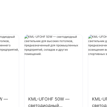
спортивных залов и т.
W —
KML-UFOHF 50W —
KML-U
светодиодный
свето