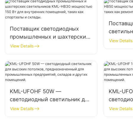
фабрик, с
Поставщ
Поставщик светодиодных
светиль
промышленных и шахтерских
мощност
View Details
светильников KML-HB30
View Details
высоких 
мощностью 150 Вт для
как ремо
внутренних помещений, таких
склады.
как спортзалы и склады.
KML-UFOHF 50W —
KML-UFO
светодиодный светильник для
светодио
высоких потолков,
высоких 
View Details
View Details
предназначенный для
предназн
промышленных предприятий,
промышл
складов и других помещений.
складов 