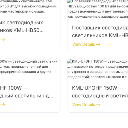
кладов и т. д.
фабрик, складов и т. д
ик светодиодных
Поставщик светодио
ников KML-HB50
светильников KML-H
ью 150 Вт для
мощностью 100 Вт дл
View Details
помещений, таких
высоких пролетов,
нтные мастерские и
предназначенных для
внутренних помещени
как промышленные з
здания и склады.
HF 100W —
KML-UFOHF 150W —
дный светильник для
светодиодный светил
потолков,
высоких потолков,
View Details
аченный для
предназначенный для
енных предприятий,
внутреннего освещен
и других помещений.
промышленных предп