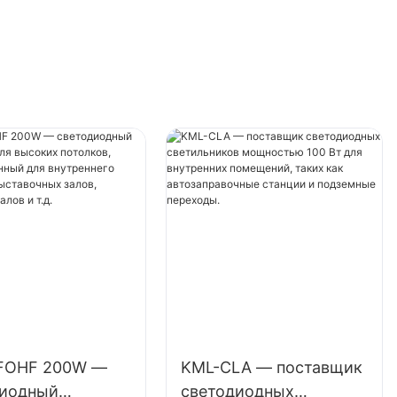
 д.
спортивных залов и т.д.
FOHF 200W —
KML-CLA — поставщик
диодный
светодиодных