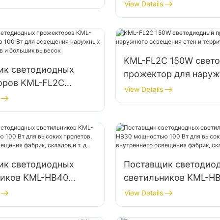
мощностью 200 Вт д
View Details
я парковок и
аварийного освещени
их помещений
освещения мест лик
последствий стихий
бедствий
KML-FL2C 150W свет
ик светодиодных
прожектор для наруж
оров KML-FL2C
освещения стен и тер
View Details
ью 100 Вт для
ия наружных
ых щитов и больших
ик светодиодных
Поставщик светодио
ников KML-HB40
светильников KML-H
ью 100 Вт для
мощностью 100 Вт дл
View Details
пролетов,
высоких пролетов,
его освещения
внутреннего освещен