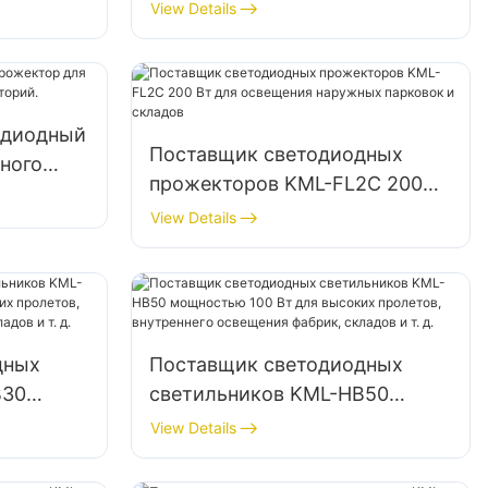
ля
подходящий для
View Details
я и
промышленных предприятий,
видации
рекламных щитов и
ных
освещения больших вывесок.
одиодный
Поставщик светодиодных
ного
прожекторов KML-FL2C 200
риторий.
Вт для освещения наружных
View Details
парковок и складов
дных
Поставщик светодиодных
B30
светильников KML-HB50
я
мощностью 100 Вт для
View Details
высоких пролетов,
ия
внутреннего освещения