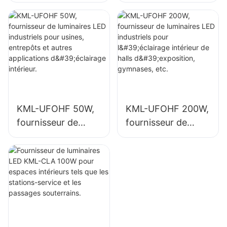
luminaires LED
luminaires LED
industriels pour
industriels pour
usines, entrepôts
l'éclairage intérieur
et autres
des usines,
applications
gymnases, etc.
d'éclairage
intérieur.
KML-UFOHF 50W,
KML-UFOHF 200W,
fournisseur de
fournisseur de
luminaires LED
luminaires LED
industriels pour
industriels pour
usines, entrepôts
l'éclairage intérieur
et autres
de halls
applications
d'exposition,
d'éclairage
gymnases, etc.
intérieur.