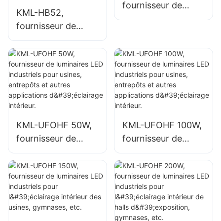
fournisseur de
KML-HB52,
luminaires LED
fournisseur de
industriels de 100
luminaires LED
W pour espaces
industriels de
intérieurs tels que
grande hauteur de
bâtiments d'usines
100 W pour
et entrepôts.
espaces intérieurs
tels que les
bâtiments d'usines
KML-UFOHF 50W,
KML-UFOHF 100W,
et les entrepôts.
fournisseur de
fournisseur de
luminaires LED
luminaires LED
industriels pour
industriels pour
usines, entrepôts
usines, entrepôts
et autres
et autres
applications
applications
d'éclairage
d'éclairage