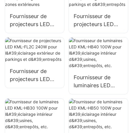
panneaux
publicitaires
publicitaires et de
extérieurs et de
Fournisseur de
Fournisseur de
grandes enseignes.
grandes enseignes.
projecteurs LED
projecteurs LED
KML-FL2C 150W
KML-FL2C 200W
pour l'éclairage
pour l'éclairage
mural et de zones
extérieur de
extérieures
parkings et
d'entrepôts
Fournisseur de
Fournisseur de
projecteurs LED
luminaires LED
KML-FL2C 240W
KML-HB40 100W
pour l'éclairage
pour l'éclairage
extérieur de
intérieur d'usines,
parkings et
d'entrepôts, etc.
d'entrepôts