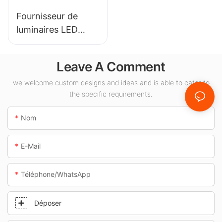
Fournisseur de
luminaires LED
KML-CLA 100W
pour espaces
Leave A Comment
intérieurs tels que
les stations-service
we welcome custom designs and ideas and is able to cater to
the specific requirements.
et les passages
souterrains.
Nom
E-Mail
Téléphone/WhatsApp
Déposer