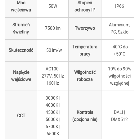
Moc
Stopień
50W
IP66
wejściowa
ochrony IP
Strumień
Aluminium,
7500 lm
Tworzywo
świetlny
PC, Szkło
Temperatura
-40°C do
Skuteczność
150 lm/w
pracy
+50°C
AC100-
10% do 90%
Napięcie
Wilgotność
277V, 50Hz
wilgotności
wejściowe
robocza
| 60Hz
względnej
3000K |
4000K |
4500K |
Kontrola
DALI |
CCT
5000K |
(opcjonalnie)
DMX512
5700K |
6500K