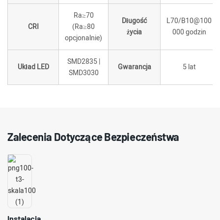
Ra≥70
Długość
L70/B10@100
CRI
(Ra≥80
życia
000 godzin
opcjonalnie)
SMD2835 |
Układ LED
Gwarancja
5 lat
SMD3030
Zalecenia Dotyczące Bezpieczeństwa
Instalacja