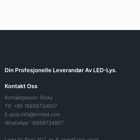
Din Profesjonelle Leverandør Av LED-Lys.
Kontakt Oss
Kontaktperson: Ricky
Tlf: +86 18898734807
E-post:
info@kmlled.com
WhatsApp: 18898734807
Legg til: Rom 302, nr. 6, HengTang-veien,