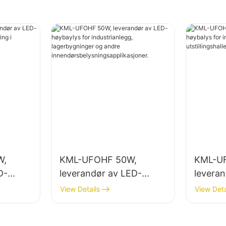
W,
KML-UFOHF 50W,
KML-U
D-
leverandør av LED-
levera
høybaylys for
høybaly
View Details
View Deta
ng i
industrianlegg,
innendø
ymsaler
lagerbygninger og andre
utstilli