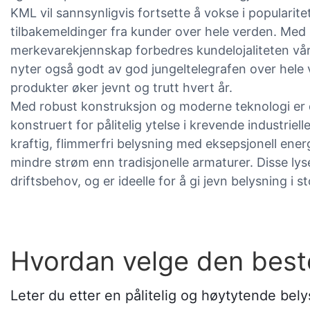
KML vil sannsynligvis fortsette å vokse i popularitet
tilbakemeldinger fra kunder over hele verden. Med
merkevarekjennskap forbedres kundelojaliteten vår,
nyter også godt av god jungeltelegrafen over hele 
produkter øker jevnt og trutt hvert år.
Med robust konstruksjon og moderne teknologi er
konstruert for pålitelig ytelse i krevende industriel
kraftig, flimmerfri belysning med eksepsjonell energ
mindre strøm enn tradisjonelle armaturer. Disse ly
driftsbehov, og er ideelle for å gi jevn belysning i s
Hvordan velge den beste
Leter du etter en pålitelig og høytytende be