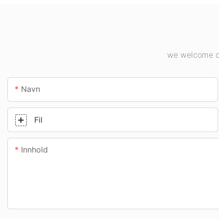
innendørsbelysningsappl
osv.
ikasjoner.
we welcome cu
Navn
Fil
Innhold