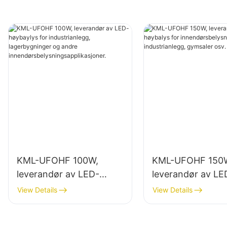
KML-UFOHF 100W,
KML-UFOHF 150
leverandør av LED-
leverandør av LE
høybaylys for
høybalys for
View Details
View Details
industrianlegg,
innendørsbelysni
lagerbygninger og andre
industrianlegg, g