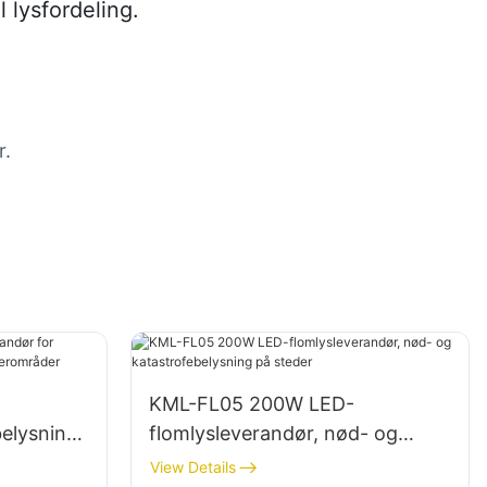
 lysfordeling.
r.
KML-FL05 200W LED-
belysning
flomlysleverandør, nød- og
g
katastrofebelysning på steder
View Details