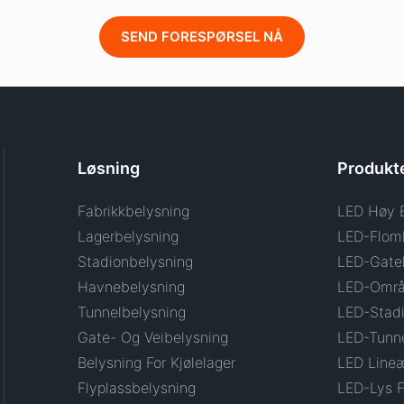
SEND FORESPØRSEL NÅ
Løsning
Produkt
Fabrikkbelysning
LED Høy 
Lagerbelysning
LED-Flom
Stadionbelysning
LED-Gate
Havnebelysning
LED-Områ
Tunnelbelysning
LED-Stadi
Gate- Og Veibelysning
LED-Tunne
Belysning For Kjølelager
LED Lineæ
Flyplassbelysning
LED-Lys F