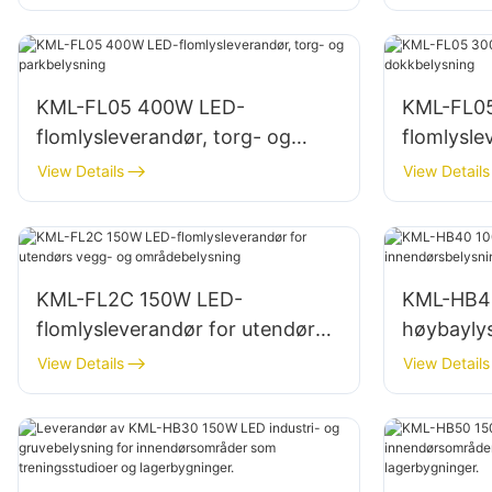
av åpne områder
av bygge
KML-FL05 400W LED-
KML-FL0
flomlysleverandør, torg- og
flomlysle
parkbelysning
dokkbely
View Details
View Details
KML-FL2C 150W LED-
KML-HB4
flomlysleverandør for utendørs
høybaylys
vegg- og områdebelysning
innendørs
View Details
View Details
lagerbygn