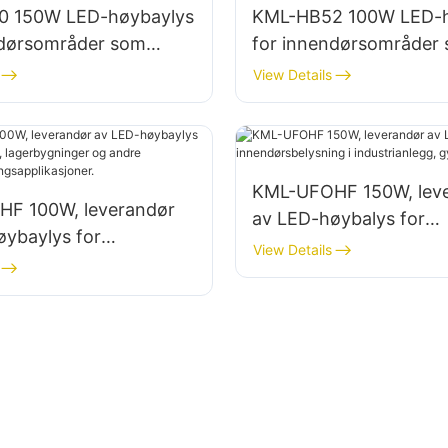
0 150W LED-høybaylys
KML-HB52 100W LED-h
ndørsområder som
for innendørsområder
nsverksteder og
industrielle fabrikkbyg
View Details
inger.
lagerbygninger.
KML-UFOHF 150W, lev
F 100W, leverandør
av LED-høybalys for
øybaylys for
innendørsbelysning i
View Details
nlegg, lagerbygninger
industrianlegg, gymsale
belysningsapplikasjon