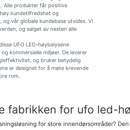
. Alle produkter får positive
 høy kundetilfredshet og
 og vår globale kundebase utvides. Vi
verden, og salget av nesten alle
 disse UFO LED-høybalysene
le og kommersielle miljøer. De leverer
ieffektivitet, og bruker betydelig
sene er designet for å møte krevende
tore rom.
 fabrikken for ufo led-h
lysningsløsning for store innendørsområder? De