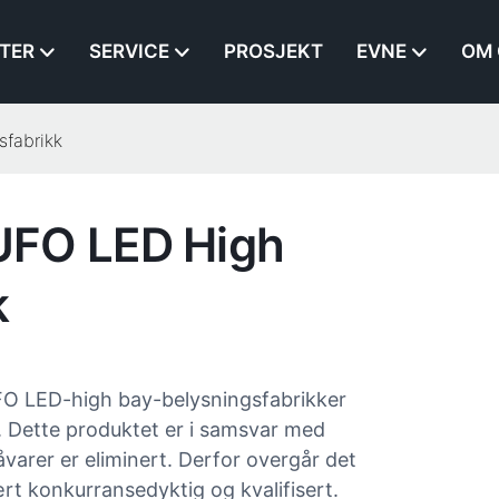
TER
SERVICE
PROSJEKT
EVNE
OM 
fabrikk
UFO LED High
k
UFO LED-high bay-belysningsfabrikker
 Dette produktet er i samsvar med
åvarer er eliminert. Derfor overgår det
ært konkurransedyktig og kvalifisert.