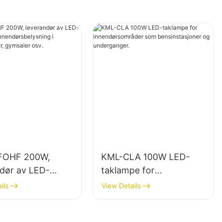
FOHF 200W,
KML-CLA 100W LED-
ndør av LED-
taklampe for
s for
innendørsområder som
ils
View Details
rsbelysning i
bensinstasjoner og
ngshaller,
underganger.