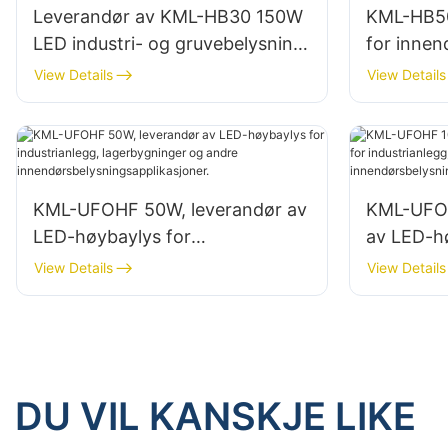
Leverandør av KML-HB30 150W
KML-HB5
LED industri- og gruvebelysning
for inne
for innendørsområder som
reparasjo
View Details
View Details
treningsstudioer og
lagerbygn
lagerbygninger.
KML-UFOHF 50W, leverandør av
KML-UFOH
LED-høybaylys for
av LED-h
industrianlegg, lagerbygninger
industria
View Details
View Details
og andre
og andre
innendørsbelysningsapplikasjon
innendørs
er.
er.
DU VIL KANSKJE LIKE