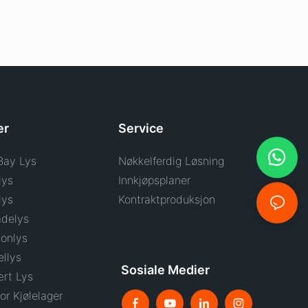
er
Service
Bay Lys
Nøkkelferdig Løsning
lys
Innkjøpsplaner
lys
Kontraktproduksjon
delys
onlys
llys
Sosiale Medier
rt Lys
or Kjølelager