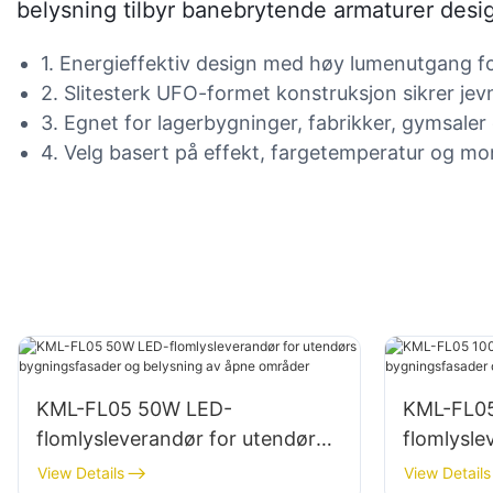
belysning tilbyr banebrytende armaturer design
1. Energieffektiv design med høy lumenutgang f
2. Slitesterk UFO-formet konstruksjon sikrer jevn
3. Egnet for lagerbygninger, fabrikker, gymsaler
4. Velg basert på effekt, fargetemperatur og m
KML-FL05 50W LED-
KML-FL0
flomlysleverandør for utendørs
flomlysle
bygningsfasader og belysning
bygnings
View Details
View Details