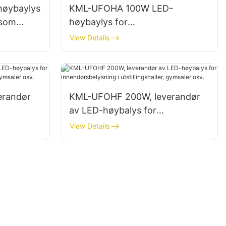
øybaylys
KML-UFOHA 100W LED-
 som
høybaylys for
ninger og
innendørsområder som
View Details
industrielle fabrikkbygninger og
lagerbygninger.
erandør
KML-UFOHF 200W, leverandør
av LED-høybalys for
innendørsbelysning i
View Details
r osv.
utstillingshaller, gymsaler osv.