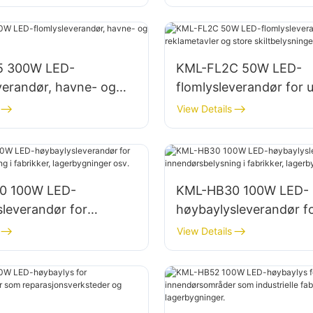
plasser
lagerområder
5 300W LED-
KML-FL2C 50W LED-
verandør, havne- og
flomlysleverandør for 
sning
reklametavler og store
View Details
skiltbelysninger
0 100W LED-
KML-HB30 100W LED-
leverandør for
høybaylysleverandør f
belysning i fabrikker,
innendørsbelysning i fa
View Details
inger osv.
lagerbygninger osv.