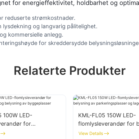
et for energieffektivitet, holdbarhet og optimal
or reduserte strømkostnader.
 lysdekning og langvarig pålitelighet.
 og kommersielle anlegg.
onteringshøyde for skreddersydde belysningsløsninge
Relaterte Produkter
5 100W LED-
KML-FL05 150W LED-
verandør for
flomlysleverandør for 
fasader og belysning
av parkeringsplasser o
View Details