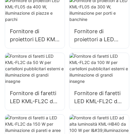
W per
illuminazione di
l'illuminazione di
emergenza e di
parcheggi e aree di
soccorso in caso di
stoccaggio
calamità
Fornitore di
Fornitore di
proiettori LED KML-
proiettori a LED
FL05 da 400 W,
KML-FL05 da 300
illuminazione di
W, illuminazione per
piazze e parchi
porti e banchine
Fornitore di faretti
Fornitore di faretti
LED KML-FL2C da
LED KML-FL2C da
50 W per cartelloni
100 W per
pubblicitari esterni
cartelloni
e illuminazione di
pubblicitari esterni
grandi insegne
e illuminazione di