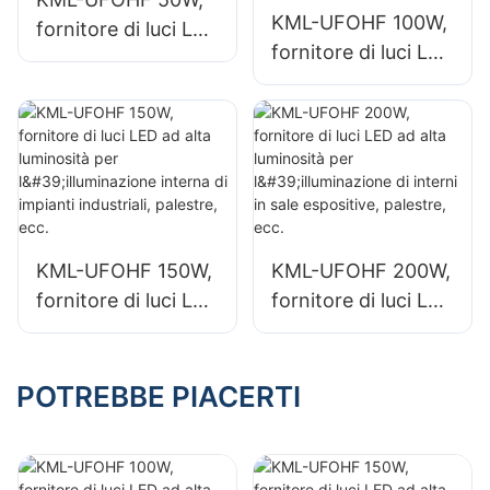
KML-UFOHF 100W,
fornitore di luci LED
fornitore di luci LED
ad alta luminosità
ad alta luminosità
per impianti
per impianti
industriali,
industriali,
magazzini e altre
magazzini e altre
applicazioni di
applicazioni di
illuminazione per
illuminazione per
interni.
interni.
KML-UFOHF 150W,
KML-UFOHF 200W,
fornitore di luci LED
fornitore di luci LED
ad alta luminosità
ad alta luminosità
per l'illuminazione
per l'illuminazione
interna di impianti
di interni in sale
POTREBBE PIACERTI
industriali, palestre,
espositive,
ecc.
palestre, ecc.