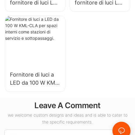
fornitore di luci LED
fornitore di luci LED
ad alta luminosità
ad alta luminosità
per impianti
per l'illuminazione
industriali,
di interni in sale
magazzini e altre
espositive,
applicazioni di
palestre, ecc.
illuminazione per
interni.
Fornitore di luci a
LED da 100 W KML-
CLA per spazi
interni come
Leave A Comment
stazioni di servizio
e sottopassaggi.
we welcome custom designs and ideas and is able to cater to
the specific requirements.