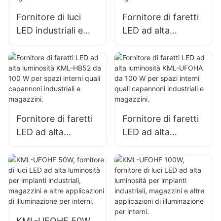
magazzini, ecc.
magazzini, ecc.
Fornitore di luci
Fornitore di faretti
LED industriali e
LED ad alta
minerarie KML-
potenza KML-HB50
HB30 da 150 W per
da 150 W per spazi
spazi interni quali
interni quali officine
palestre e
di riparazione e
magazzini.
magazzini.
Fornitore di faretti
Fornitore di faretti
LED ad alta
LED ad alta
luminosità KML-
luminosità KML-
HB52 da 100 W per
UFOHA da 100 W
spazi interni quali
per spazi interni
capannoni
quali capannoni
industriali e
industriali e
magazzini.
magazzini.
KML-UFOHF 50W,