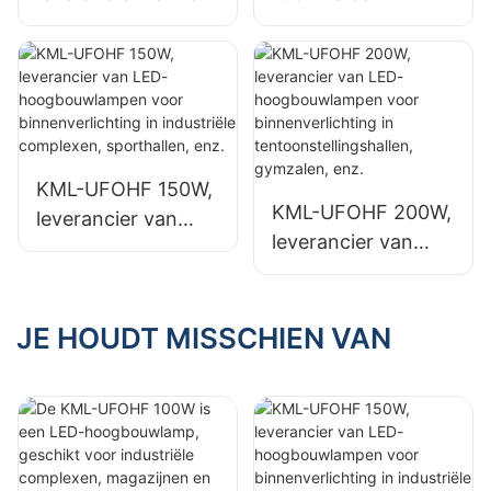
hoogbouwlampen
hoogbouwlamp,
voor industriële
geschikt voor
installaties,
industriële
magazijnen en
complexen,
andere
magazijnen en
binnenverlichtingst
andere
KML-UFOHF 150W,
oepassingen.
binnenverlichtingst
KML-UFOHF 200W,
leverancier van
oepassingen.
leverancier van
LED-
LED-
hoogbouwlampen
hoogbouwlampen
voor
voor
JE HOUDT MISSCHIEN VAN
binnenverlichting in
binnenverlichting in
industriële
tentoonstellingshall
complexen,
en, gymzalen, enz.
sporthallen, enz.