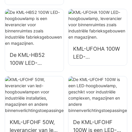
LED-lampen voor
een leverancier
industriële en
voor binnenruimtes
mijnbouwtoepassin
zoals
gen, geschikt voor
reparatiewerkplaat
binnenruimtes
sen en magazijnen.
zoals gymzalen en
KML-UFOHA 100W
magazijnen.
De KML-HB52
LED-
100W LED-
hoogbouwlamp,
hoogbouwlamp is
leverancier voor
een leverancier
binnenruimtes
voor binnenruimtes
zoals industriële
zoals industriële
fabrieksgebouwen
fabrieksgebouwen
en magazijnen.
en magazijnen.
KML-UFOHF 50W,
De KML-UFOHF
leverancier van led-
100W is een LED-