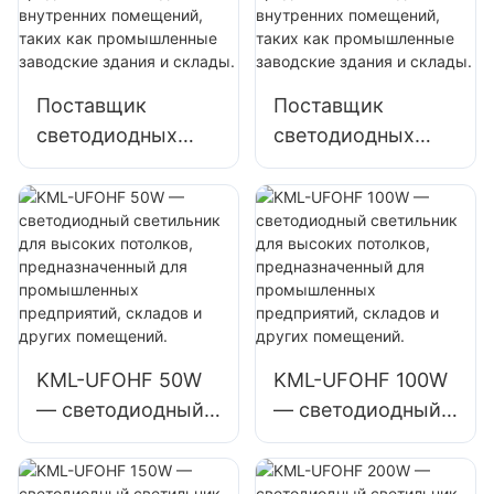
Вт для внутренних
мастерские и
помещений, таких
склады.
как спортзалы и
Поставщик
Поставщик
склады.
светодиодных
светодиодных
светильников
светильников
KML-HB52
KML-UFOHA
мощностью 100
мощностью 100
Вт для высоких
Вт для высоких
пролетов,
пролетов,
предназначенных
предназначенных
для внутренних
для внутренних
помещений, таких
помещений, таких
KML-UFOHF 50W
KML-UFOHF 100W
как
как
— светодиодный
— светодиодный
промышленные
промышленные
светильник для
светильник для
заводские здания
заводские здания
высоких
высоких
и склады.
и склады.