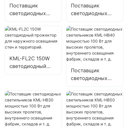
Поставщик
Поставщик
светодиодных
светодиодных
прожекторов
прожекторов
KML-FL2C
KML-FL2C
мощностью 50 Вт
мощностью 100
для уличного
Вт для освещения
освещения
наружных
KML-FL2C 150W
рекламных щитов
рекламных щитов
светодиодный
и больших
и больших
Поставщик
прожектор для
вывесок
вывесок
светодиодных
наружного
светильников
освещения стен и
KML-HB40
территорий.
мощностью 100
Вт для высоких
пролетов,
внутреннего