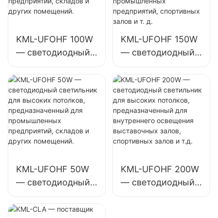
и т. д.
KML-UFOHF 100W
KML-UFOHF 150W
— светодиодный
— светодиодный
светильник для
светильник для
высоких
высоких
потолков,
потолков,
предназначенный
предназначенный
для
для внутреннего
промышленных
освещения
предприятий,
промышленных
складов и других
предприятий,
KML-UFOHF 50W
KML-UFOHF 200W
помещений.
спортивных залов
— светодиодный
— светодиодный
и т. д.
светильник для
светильник для
высоких
высоких