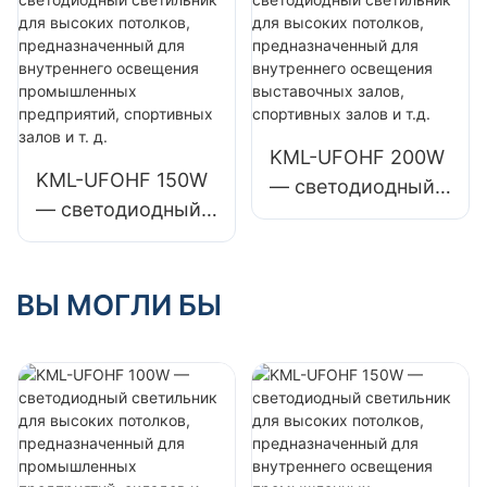
потолков,
потолков,
предназначенный
предназначенный
для
для
промышленных
промышленных
предприятий,
предприятий,
складов и других
складов и других
KML-UFOHF 200W
KML-UFOHF 150W
помещений.
помещений.
— светодиодный
— светодиодный
светильник для
светильник для
высоких
высоких
потолков,
потолков,
ВЫ МОГЛИ БЫ
предназначенный
предназначенный
для внутреннего
для внутреннего
освещения
освещения
выставочных
промышленных
залов, спортивных
предприятий,
залов и т.д.
спортивных залов