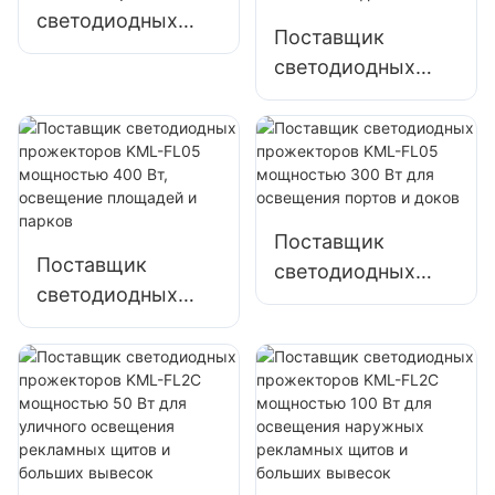
открытых
светодиодных
пространств
Поставщик
прожекторов
светодиодных
KML-FL05
прожекторов
мощностью 150
KML-FL05
Вт для освещения
мощностью 200
парковок и
Вт для аварийного
складских
освещения и
помещений
Поставщик
освещения мест
Поставщик
светодиодных
ликвидации
светодиодных
прожекторов
последствий
прожекторов
KML-FL05
стихийных
KML-FL05
мощностью 300
бедствий
мощностью 400
Вт для освещения
Вт, освещение
портов и доков
площадей и
парков