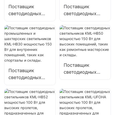
освещения
Поставщик
Поставщик
фабрик, складов и
светодиодных
светодиодных
т. д.
светильников
светильников
KML-HB30
KML-HB50
мощностью 100
мощностью 100
Вт для высоких
Вт для высоких
пролетов,
пролетов,
внутреннего
внутреннего
освещения
освещения
Поставщик
фабрик, складов и
фабрик, складов и
Поставщик
светодиодных
т. д.
т. д.
светодиодных
светильников
промышленных и
KML-HB50
шахтерских
мощностью 150
светильников
Вт для высоких
KML-HB30
помещений, таких
мощностью 150
как ремонтные