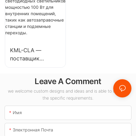
потолков,
потолков,
предназначенный
предназначенный
для
для внутреннего
промышленных
освещения
предприятий,
выставочных
складов и других
залов, спортивных
KML-CLA —
помещений.
залов и т.д.
поставщик
светодиодных
светильников
Leave A Comment
мощностью 100
Вт для внутренних
we welcome custom designs and ideas and is able to cater to
the specific requirements.
помещений, таких
как
Имя
автозаправочные
станции и
Электронная Почта
подземные