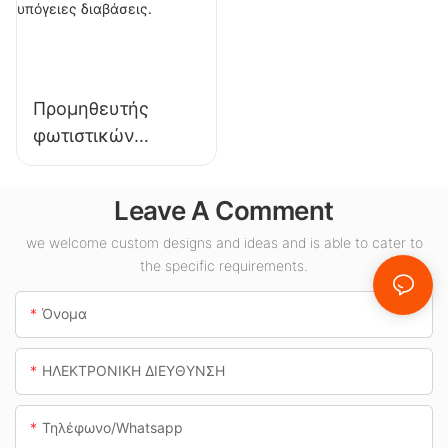
αποθήκες και
εκθεσιακούς
άλλες εφαρμογές
χώρους,
εσωτερικού
γυμναστήρια κ.λπ.
φωτισμού.
Προμηθευτής
φωτιστικών
οροφής LED KML-
CLA 100W για
Leave A Comment
εσωτερικούς
χώρους όπως
we welcome custom designs and ideas and is able to cater to
the specific requirements.
βενζινάδικα και
υπόγειες
Όνομα
διαβάσεις.
ΗΛΕΚΤΡΟΝΙΚΗ ΔΙΕΥΘΥΝΣΗ
Τηλέφωνο/whatsapp