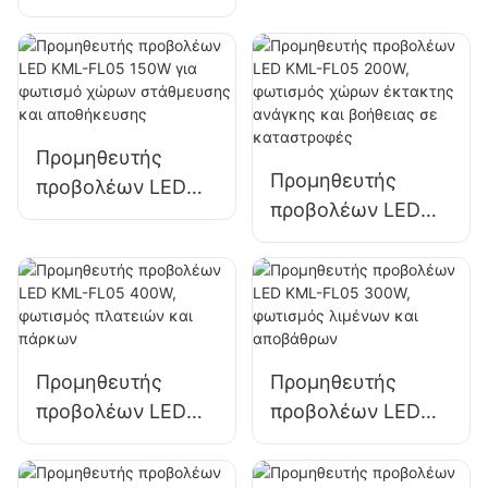
KML-FL05 50W για
για προσόψεις
εξωτερικές
κτιρίων και
προσόψεις κτιρίων
φωτισμό
και φωτισμό
εργοταξίων
ανοιχτών χώρων
Προμηθευτής
Προμηθευτής
προβολέων LED
προβολέων LED
KML-FL05 150W
KML-FL05 200W,
για φωτισμό
φωτισμός χώρων
χώρων
έκτακτης ανάγκης
στάθμευσης και
και βοήθειας σε
αποθήκευσης
καταστροφές
Προμηθευτής
Προμηθευτής
προβολέων LED
προβολέων LED
KML-FL05 400W,
KML-FL05 300W,
φωτισμός
φωτισμός λιμένων