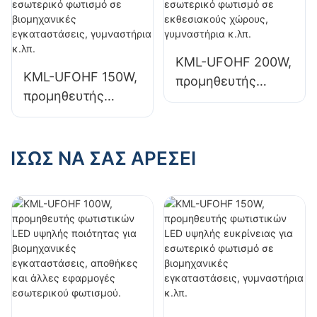
αποθήκες και
αποθήκες και
άλλες εφαρμογές
άλλες εφαρμογές
εσωτερικού
εσωτερικού
KML-UFOHF 200W,
φωτισμού.
φωτισμού.
KML-UFOHF 150W,
προμηθευτής
προμηθευτής
φωτιστικών LED
φωτιστικών LED
υψηλής ευκρίνειας
υψηλής ευκρίνειας
για εσωτερικό
για εσωτερικό
ΊΣΩΣ ΝΑ ΣΑΣ ΑΡΈΣΕΙ
φωτισμό σε
φωτισμό σε
εκθεσιακούς
βιομηχανικές
χώρους,
εγκαταστάσεις,
γυμναστήρια κ.λπ.
γυμναστήρια κ.λπ.