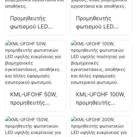
χώρους όπως
αποθήκες.
γυμναστήρια και
Προμηθευτής
Προμηθευτής
αποθήκες.
φωτισμού LED
φωτισμού LED
KML-HB52 100W
100W υψηλής
για εσωτερικούς
ευκρίνειας για
χώρους, όπως
εσωτερικούς
βιομηχανικά
χώρους, όπως
εργοστάσια και
βιομηχανικά
αποθήκες.
εργοστάσια και
αποθήκες.
KML-UFOHF 50W,
KML-UFOHF 100W,
προμηθευτής
προμηθευτής
φωτιστικών LED
φωτιστικών LED
υψηλής ευκρίνειας
υψηλής ποιότητας
για βιομηχανικές
για βιομηχανικές
εγκαταστάσεις,
εγκαταστάσεις,