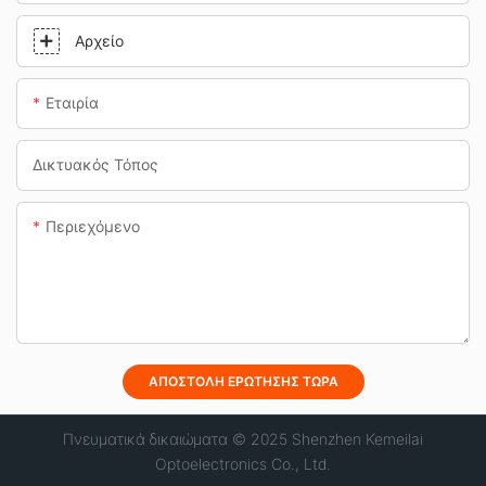
Αρχείο
Εταιρία
Δικτυακός Τόπος
Περιεχόμενο
ΑΠΟΣΤΟΛΉ ΕΡΏΤΗΣΗΣ ΤΏΡΑ
Πνευματικά δικαιώματα © 2025 Shenzhen Kemeilai
Optoelectronics Co., Ltd.