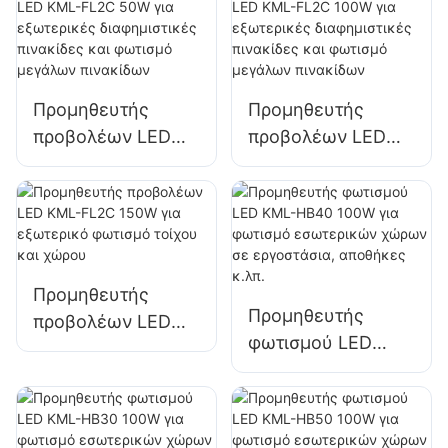
πλατειών και
και αποβάθρων
πάρκων
Προμηθευτής
Προμηθευτής
προβολέων LED
προβολέων LED
KML-FL2C 50W για
KML-FL2C 100W
εξωτερικές
για εξωτερικές
διαφημιστικές
διαφημιστικές
πινακίδες και
πινακίδες και
φωτισμό μεγάλων
φωτισμό μεγάλων
Προμηθευτής
πινακίδων
πινακίδων
Προμηθευτής
προβολέων LED
φωτισμού LED
KML-FL2C 150W
KML-HB40 100W
για εξωτερικό
για φωτισμό
φωτισμό τοίχου
εσωτερικών
και χώρου