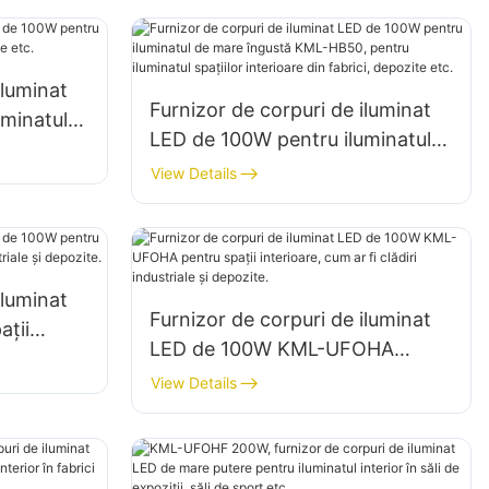
dimensiuni
iluminat
Furnizor de corpuri de iluminat
minatul
LED de 100W pentru iluminatul
epozite
de mare îngustă KML-HB50,
View Details
pentru iluminatul spațiilor
interioare din fabrici, depozite
etc.
iluminat
Furnizor de corpuri de iluminat
ții
LED de 100W KML-UFOHA
diri
pentru spații interioare, cum ar fi
View Details
clădiri industriale și depozite.