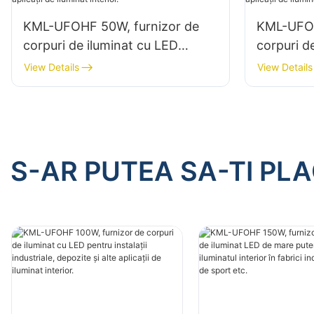
KML-UFOHF 50W, furnizor de
KML-UFOH
corpuri de iluminat cu LED
corpuri d
pentru instalații industriale,
pentru ins
View Details
View Details
depozite și alte aplicații de
depozite ș
iluminat interior.
iluminat i
S-AR PUTEA SA-TI PL