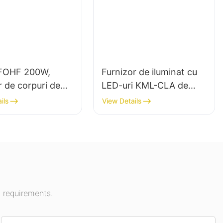
FOHF 200W,
Furnizor de iluminat cu
r de corpuri de
LED-uri KML-CLA de
t LED de mare
100W pentru baldachin,
ils
View Details
pentru iluminatul
destinat spațiilor
 în săli de
interioare, cum ar fi
i, săli de sport
benzinăriile și pasajele
subterane.
 requirements.