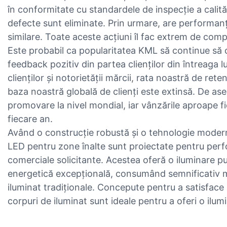
în conformitate cu standardele de inspecție a calităț
defecte sunt eliminate. Prin urmare, are performan
similare. Toate aceste acțiuni îl fac extrem de compet
Este probabil ca popularitatea KML să continue să
feedback pozitiv din partea clienților din întreaga lu
clienților și notorietății mărcii, rata noastră de rete
baza noastră globală de clienți este extinsă. De 
promovare la nivel mondial, iar vânzările aproape f
fiecare an.
Având o construcție robustă și o tehnologie moder
LED pentru zone înalte sunt proiectate pentru perfor
comerciale solicitante. Acestea oferă o iluminare put
energetică excepțională, consumând semnificativ m
iluminat tradiționale. Concepute pentru a satisface
corpuri de iluminat sunt ideale pentru a oferi o ilum