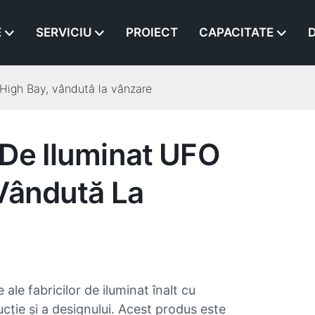
E
SERVICIU
PROIECT
CAPACITATE
D
High Bay, vândută la vânzare
 De Iluminat UFO
Vândută La
le fabricilor de iluminat înalt cu
ție și a designului. Acest produs este