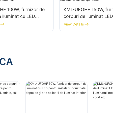
F 100W, furnizor de
KML-UFOHF 150W, furn
e iluminat cu LED
corpuri de iluminat LE
talații industriale,
putere pentru iluminatul
View Details
i alte aplicații de
în fabrici industriale, să
nterior.
sport etc.
ACA