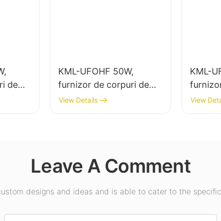
W,
KML-UFOHF 50W,
KML-U
ri de
furnizor de corpuri de
furnizo
mare
iluminat cu LED pentru
ilumina
View Details
View Deta
minatul
instalații industriale,
putere 
depozite și alte aplicații
interior
e sport
de iluminat interior.
expoziți
etc.
Leave A Comment
stom designs and ideas and is able to cater to the specific