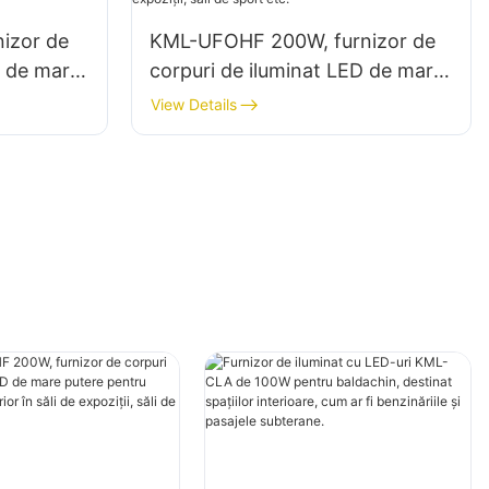
izor de
KML-UFOHF 200W, furnizor de
D de mare
corpuri de iluminat LED de mare
 interior
putere pentru iluminatul interior
View Details
li de
în săli de expoziții, săli de sport
etc.