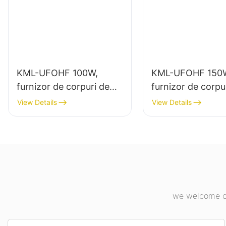
KML-UFOHF 100W,
KML-UFOHF 150
furnizor de corpuri de
furnizor de corpu
iluminat cu LED pentru
iluminat LED de 
View Details
View Details
instalații industriale,
putere pentru ilu
depozite și alte aplicații
interior în fabrici
de iluminat interior.
industriale, săli d
etc.
we welcome cu