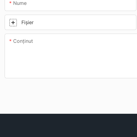
Nume
Fişier
Conţinut