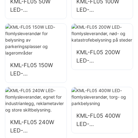
KML-FL05 50W
KML-FL05 100W
LED-
LED-
flomlysleverandør
flomlysleverandør
for utendørs
for
bygningsfasader
bygningsfasader
og belysning av
og belysning av
åpne områder
byggeplasser
KML-FL05 200W
LED-
KML-FL05 150W
flomlysleverandør,
LED-
nød- og
flomlysleverandør
katastrofebelysnin
for belysning av
g på steder
parkeringsplasser
og lagerområder
KML-FL05 400W
KML-FL05 240W
LED-
LED-
flomlysleverandør,