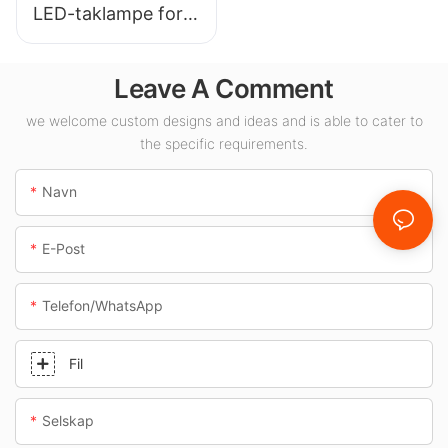
LED-taklampe for
innendørsområder
som
Leave A Comment
bensinstasjoner og
underganger.
we welcome custom designs and ideas and is able to cater to
the specific requirements.
Navn
E-Post
Telefon/whatsApp
Fil
Selskap