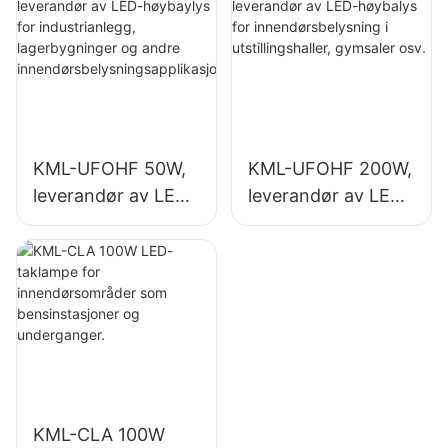
lagerbygninger og
i industrianlegg,
andre
gymsaler osv.
innendørsbelysning
sapplikasjoner.
KML-UFOHF 50W,
KML-UFOHF 200W,
leverandør av LED-
leverandør av LED-
høybaylys for
høybalys for
industrianlegg,
innendørsbelysning
lagerbygninger og
i utstillingshaller,
andre
gymsaler osv.
innendørsbelysning
sapplikasjoner.
KML-CLA 100W