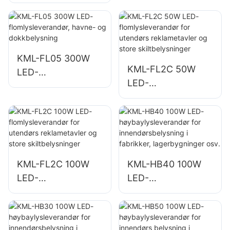
flomlysleverandør,
torg- og
egnet for
parkbelysning
industrianlegg,
reklametavler og
store
KML-FL05 300W
KML-FL2C 50W
skiltbelysning.
LED-
LED-
flomlysleverandør,
flomlysleverandør
havne- og
for utendørs
dokkbelysning
reklametavler og
store
skiltbelysninger
KML-FL2C 100W
KML-HB40 100W
LED-
LED-
flomlysleverandør
høybaylysleverand
for utendørs
ør for
reklametavler og
innendørsbelysning