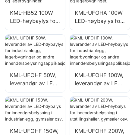
lagerbygninger.
KML-HB52 100W
KML-UFOHA 100W
LED-høybaylys for
LED-høybaylys for
innendørsområder
innendørsområder
som industrielle
som industrielle
fabrikkbygninger
fabrikkbygninger
og lagerbygninger.
og lagerbygninger.
KML-UFOHF 50W,
KML-UFOHF 100W,
leverandør av LED-
leverandør av LED-
høybaylys for
høybaylys for
industrianlegg,
industrianlegg,
lagerbygninger og
lagerbygninger og
andre
andre
innendørsbelysning
innendørsbelysning
KML-UFOHF 150W,
KML-UFOHF 200W,
sapplikasjoner.
sapplikasjoner.