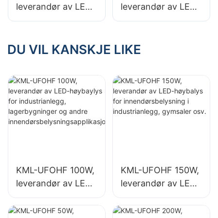
leverandør av LED-
leverandør av LED-
høybalys for
høybalys for
innendørsbelysning
innendørsbelysning
i industrianlegg,
i utstillingshaller,
DU VIL KANSKJE LIKE
gymsaler osv.
gymsaler osv.
KML-UFOHF 100W,
KML-UFOHF 150W,
leverandør av LED-
leverandør av LED-
høybaylys for
høybalys for
industrianlegg,
innendørsbelysning