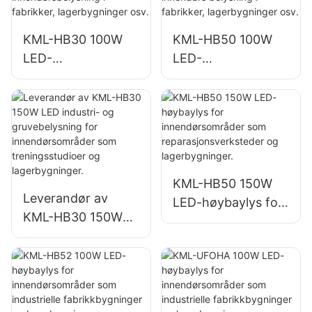
store
i fabrikker,
skiltbelysninger
lagerbygninger osv.
KML-HB30 100W
KML-HB50 100W
LED-
LED-
høybaylysleverand
høybaylysleverand
ør for
ør for innendørs
innendørsbelysning
belysning i
i fabrikker,
fabrikker,
lagerbygninger osv.
lagerbygninger osv.
KML-HB50 150W
Leverandør av
LED-høybaylys for
KML-HB30 150W
innendørsområder
LED industri- og
som
gruvebelysning for
reparasjonsverkste
innendørsområder
der og
som
lagerbygninger.
treningsstudioer og