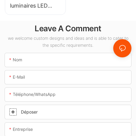
luminaires LED
KML-CLA 100W
pour espaces
Leave A Comment
intérieurs tels que
les stations-service
we welcome custom designs and ideas and is able to cater to
the specific requirements.
et les passages
souterrains.
Nom
E-Mail
Téléphone/WhatsApp
Déposer
Entreprise