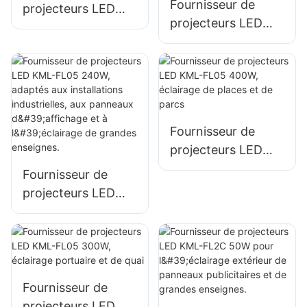
Fournisseur de
projecteurs LED
projecteurs LED
KML-FL05 150W
KML-FL05 200W,
pour l'éclairage de
éclairage d'urgence
parkings et d'aires
et de sites de
de stockage
secours en cas de
catastrophe
Fournisseur de
projecteurs LED
KML-FL05 400W,
Fournisseur de
éclairage de places
projecteurs LED
et de parcs
KML-FL05 240W,
adaptés aux
installations
industrielles, aux
panneaux
Fournisseur de
d'affichage et à
projecteurs LED