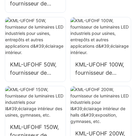
fournisseur de
industriels de 100
luminaires LED
W pour espaces
industriels de
intérieurs tels que
grande hauteur de
bâtiments d'usines
100 W pour
et entrepôts.
espaces intérieurs
tels que les
bâtiments d'usines
KML-UFOHF 50W,
KML-UFOHF 100W,
et les entrepôts.
fournisseur de
fournisseur de
luminaires LED
luminaires LED
industriels pour
industriels pour
usines, entrepôts
usines, entrepôts
et autres
et autres
applications
applications
d'éclairage
d'éclairage
KML-UFOHF 150W,
intérieur.
intérieur.
KML-UFOHF 200W,
fournisseur de