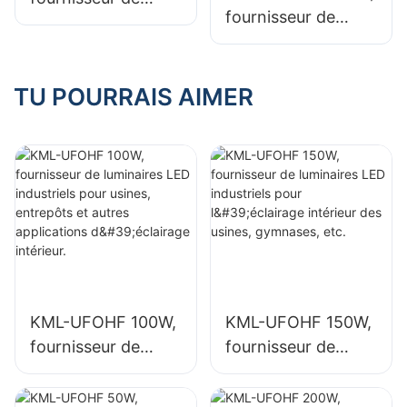
fournisseur de
luminaires LED
luminaires LED
industriels pour
industriels pour
l'éclairage intérieur
l'éclairage intérieur
TU POURRAIS AIMER
des usines,
de halls
gymnases, etc.
d'exposition,
gymnases, etc.
KML-UFOHF 100W,
KML-UFOHF 150W,
fournisseur de
fournisseur de
luminaires LED
luminaires LED
industriels pour
industriels pour