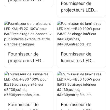
Fournisseur de
l'éclairage de
KML-FL05 300W,
projecteurs LED
grandes enseignes.
éclairage portuaire
KML-FL2C 50W
et de quai
pour l'éclairage
extérieur de
panneaux
publicitaires et de
grandes enseignes.
Fournisseur de
Fournisseur de
projecteurs LED
luminaires LED
KML-FL2C 100W
KML-HB40 100W
pour l'éclairage de
pour l'éclairage
panneaux
intérieur d'usines,
publicitaires
d'entrepôts, etc.
extérieurs et de
grandes enseignes.
Fournisseur de
Fournisseur de