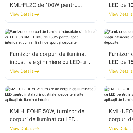
KML-FL2C de 100W pentru
LED de 10
panouri publicitare exterioare și
de mare 
View Details
View Details
iluminat publicitar de mari
pentru ilu
dimensiuni
interioare
etc.
Furnizor de corpuri de iluminat
Furnizor 
industriale și miniere cu LED-uri
LED de 15
KML-HB30 de 150W pentru
interioare
View Details
View Details
spații interioare, cum ar fi săli de
reparații 
sport și depozite.
KML-UFOHF 50W, furnizor de
KML-UFOH
corpuri de iluminat cu LED
corpuri d
pentru instalații industriale,
pentru ins
View Details
View Details