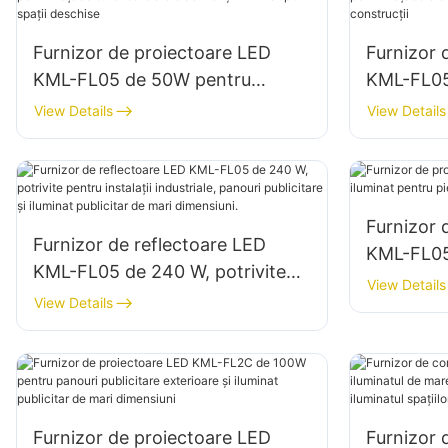
Furnizor de proiectoare LED
Furnizor 
KML-FL05 de 50W pentru
KML-FL05
fațade exterioare ale clădirilor și
fațadele c
View Details
View Details
iluminat pentru spații deschise
șantierelo
Furnizor 
Furnizor de reflectoare LED
KML-FL05
KML-FL05 de 240 W, potrivite
pentru pie
View Details
pentru instalații industriale,
View Details
panouri publicitare și iluminat
publicitar de mari dimensiuni.
Furnizor de proiectoare LED
Furnizor 