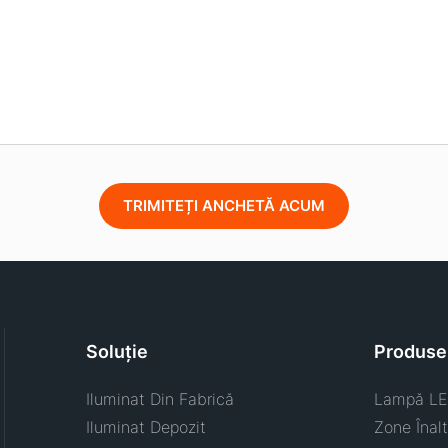
TRIMITEȚI ANCHETĂ ACUM
Soluţie
Produse
Iluminat Din Fabrică
Lampă LE
Iluminat Depozit
Zone Înal