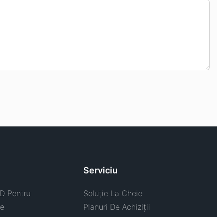
Serviciu
D Pentru
Soluție La Cheie
te
Planuri De Achiziții