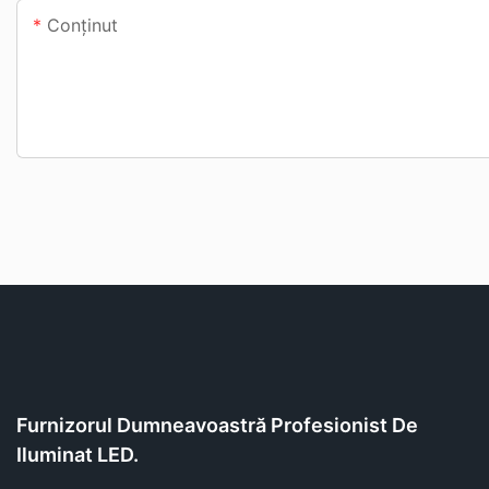
Conţinut
Furnizorul Dumneavoastră Profesionist De
Iluminat LED.