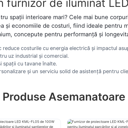
 furnizor de iluminat LED 
entru spații interioare mari? Cele mai bune corpu
a și economiile de costuri, fiind ideale pentru m
remium, concepute pentru performanță și longevit
 reduce costurile cu energia electrică și impactul asu
ru uz industrial și comercial.
i spații cu tavane înalte.
rsonalizare și un serviciu solid de asistență pentru clie
Produse Asemanatoare