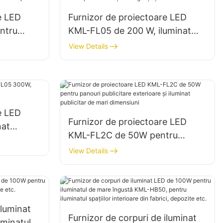
e LED
Furnizor de proiectoare LED
ntru
KML-FL05 de 200 W, iluminat
al zonelor
pentru situații de urgență și
View Details
dezastre
e LED
Furnizor de proiectoare LED
nat
KML-FL2C de 50W pentru
panouri publicitare exterioare și
View Details
iluminat publicitar de mari
dimensiuni
iluminat
Furnizor de corpuri de iluminat
minatul