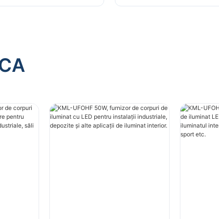
i alte aplicații de
în fabrici industriale, să
nterior.
sport etc.
ACA