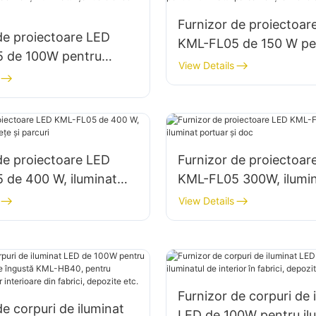
Furnizor de proiectoar
de proiectoare LED
KML-FL05 de 150 W pe
 de 100W pentru
iluminatul parcărilor și 
View Details
lădirilor și iluminatul
de depozitare
r de construcții
de proiectoare LED
Furnizor de proiectoar
 de 400 W, iluminat
KML-FL05 300W, ilumi
țe și parcuri
portuar și doc
View Details
Furnizor de corpuri de 
de corpuri de iluminat
LED de 100W pentru ilu