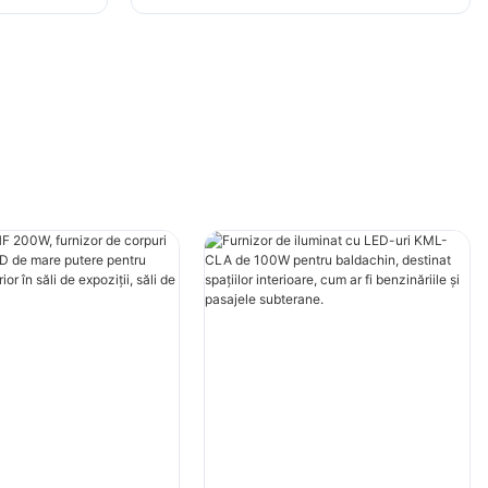
li de
în săli de expoziții, săli de sport
etc.