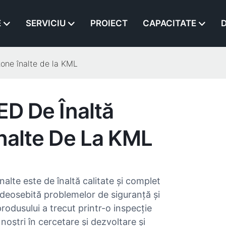
E
SERVICIU
PROIECT
CAPACITATE
D
zone înalte de la KML
ED De Înaltă
Înalte De La KML
nalte este de înaltă calitate și complet
 deosebită problemelor de siguranță și
produsului a trecut printr-o inspecție
 noștri în cercetare și dezvoltare și