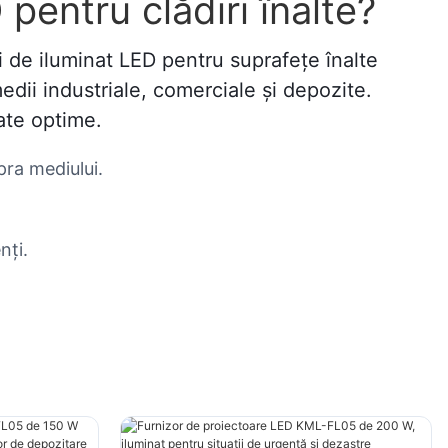
pentru clădiri înalte?
ri de iluminat LED pentru suprafețe înalte
edii industriale, comerciale și depozite.
ate optime.
pra mediului.
nți.