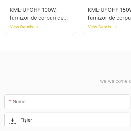
KML-UFOHF 100W,
KML-UFOHF 150
furnizor de corpuri de
furnizor de corpu
iluminat cu LED pentru
iluminat LED de 
View Details
View Details
instalații industriale,
putere pentru ilu
depozite și alte aplicații
interior în fabrici
de iluminat interior.
industriale, săli d
etc.
we welcome cu
Nume
Fişier