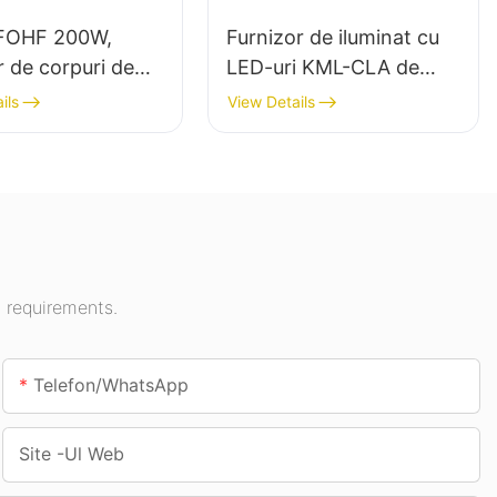
FOHF 200W,
Furnizor de iluminat cu
r de corpuri de
LED-uri KML-CLA de
t LED de mare
100W pentru baldachin,
ils
View Details
pentru iluminatul
destinat spațiilor
 în săli de
interioare, cum ar fi
i, săli de sport
benzinăriile și pasajele
subterane.
 requirements.
Telefon/WhatsApp
Site -ul Web