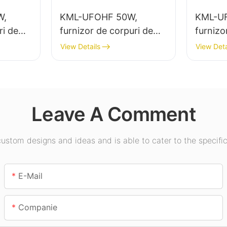
W,
KML-UFOHF 50W,
KML-U
ri de
furnizor de corpuri de
furnizo
mare
iluminat cu LED pentru
ilumina
View Details
View Deta
minatul
instalații industriale,
putere 
depozite și alte aplicații
interior
e sport
de iluminat interior.
expoziți
etc.
Leave A Comment
stom designs and ideas and is able to cater to the specific
E-Mail
Companie