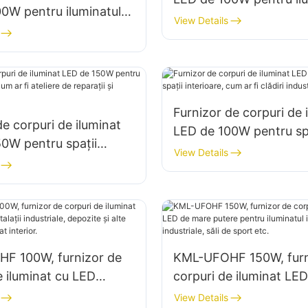
0W pentru iluminatul
de interior în fabrici, d
View Details
îngustă KML-HB40,
etc.
minatul spațiilor
 din fabrici, depozite
Furnizor de corpuri de 
de corpuri de iluminat
LED de 100W pentru spa
0W pentru spații
interioare, cum ar fi clă
View Details
, cum ar fi ateliere de
industriale și depozite.
și depozite.
F 100W, furnizor de
KML-UFOHF 150W, furn
e iluminat cu LED
corpuri de iluminat LE
talații industriale,
putere pentru iluminatul
View Details