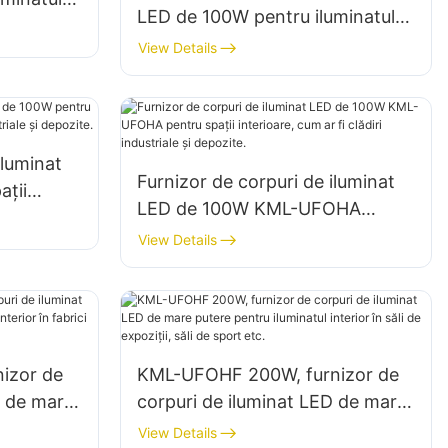
LED de 100W pentru iluminatul
epozite
de mare îngustă KML-HB50,
View Details
pentru iluminatul spațiilor
interioare din fabrici, depozite
etc.
iluminat
Furnizor de corpuri de iluminat
ții
LED de 100W KML-UFOHA
diri
pentru spații interioare, cum ar fi
View Details
clădiri industriale și depozite.
izor de
KML-UFOHF 200W, furnizor de
D de mare
corpuri de iluminat LED de mare
 interior
putere pentru iluminatul interior
View Details