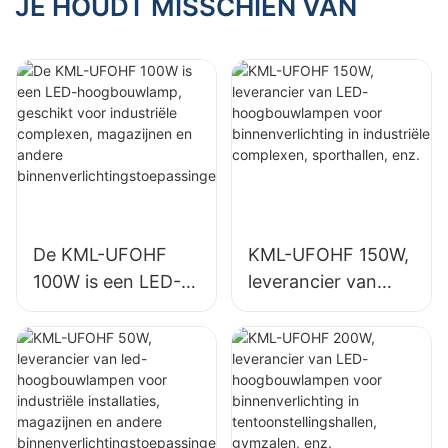
JE HOUDT MISSCHIEN VAN
binnenverlichting in
binnenverlichting in
industriële
tentoonstellingshall
complexen,
en, gymzalen, enz.
sporthallen, enz.
De KML-UFOHF
KML-UFOHF 150W,
100W is een LED-
leverancier van
hoogbouwlamp,
LED-
geschikt voor
hoogbouwlampen
industriële
voor
complexen,
binnenverlichting in
magazijnen en
industriële
andere
complexen,