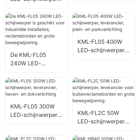
leverancier, nood-
leverancier voor
en
parkeerterrein- en
rampenverlichting
opslagruimteverlich
ting.
KML-FL05 400W
LED-schijnwerper,
De KML-FL05
leverancier, plein-
240W LED-
en parkverlichting
schijnwerper is
geschikt voor
industriële
installaties,
reclameborden en
KML-FL05 300W
KML-FL2C 50W
grote
LED-schijnwerper,
LED-schijnwerper,
bewegwijzering.
leverancier, haven-
leverancier voor
en dokverlichting
buitenreclamebord