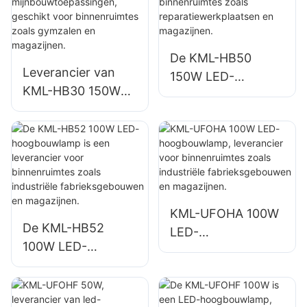
fabrieken,
fabrieken,
magazijnen, enz.
magazijnen, enz.
De KML-HB50
Leverancier van
150W LED-
KML-HB30 150W
hoogbouwlamp is
LED-lampen voor
een leverancier
industriële en
voor binnenruimtes
mijnbouwtoepassin
zoals
gen, geschikt voor
reparatiewerkplaat
binnenruimtes
sen en magazijnen.
zoals gymzalen en
KML-UFOHA 100W
magazijnen.
De KML-HB52
LED-
100W LED-
hoogbouwlamp,
hoogbouwlamp is
leverancier voor
een leverancier
binnenruimtes
voor binnenruimtes
zoals industriële