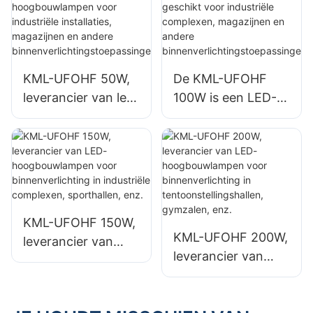
zoals industriële
fabrieksgebouwen
fabrieksgebouwen
en magazijnen.
en magazijnen.
KML-UFOHF 50W,
De KML-UFOHF
leverancier van led-
100W is een LED-
hoogbouwlampen
hoogbouwlamp,
voor industriële
geschikt voor
installaties,
industriële
magazijnen en
complexen,
andere
magazijnen en
binnenverlichtingst
andere
KML-UFOHF 150W,
oepassingen.
binnenverlichtingst
KML-UFOHF 200W,
leverancier van
oepassingen.
leverancier van
LED-
LED-
hoogbouwlampen
hoogbouwlampen
voor
voor