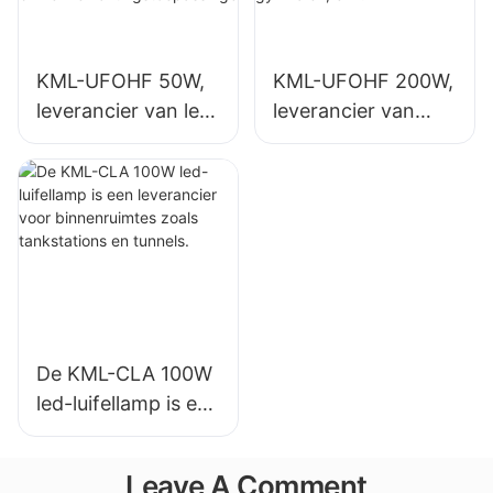
binnenverlichtingst
sporthallen, enz.
oepassingen.
KML-UFOHF 50W,
KML-UFOHF 200W,
leverancier van led-
leverancier van
hoogbouwlampen
LED-
voor industriële
hoogbouwlampen
installaties,
voor
magazijnen en
binnenverlichting in
andere
tentoonstellingshall
binnenverlichtingst
en, gymzalen, enz.
oepassingen.
De KML-CLA 100W
led-luifellamp is een
leverancier voor
binnenruimtes
Leave A Comment
zoals tankstations