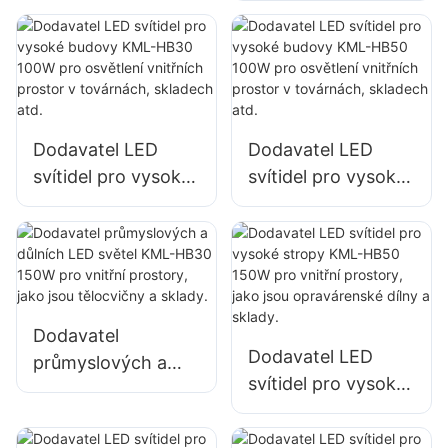
venkovní billboardy
100W pro osvětlení
a osvětlení velkých
vnitřních prostor v
reklamních poutačů
továrnách,
skladech atd.
Dodavatel LED
Dodavatel LED
svítidel pro vysoké
svítidel pro vysoké
budovy KML-HB30
budovy KML-HB50
100W pro osvětlení
100W pro osvětlení
vnitřních prostor v
vnitřních prostor v
továrnách,
továrnách,
skladech atd.
skladech atd.
Dodavatel
Dodavatel LED
průmyslových a
svítidel pro vysoké
důlních LED světel
stropy KML-HB50
KML-HB30 150W
150W pro vnitřní
pro vnitřní