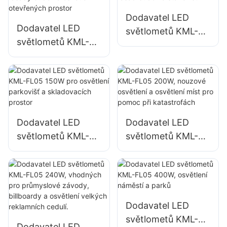
Dodavatel LED
Dodavatel LED
světlometů KML-
světlometů KML-
FL05 100W pro
FL05 50W pro
osvětlení fasád
venkovní fasády
budov a stavenišť
budov a osvětlení
otevřených prostor
Dodavatel LED
Dodavatel LED
světlometů KML-
světlometů KML-
FL05 150W pro
FL05 200W,
osvětlení parkovišť
nouzové osvětlení
a skladovacích
a osvětlení míst pro
prostor
pomoc při
katastrofách
Dodavatel LED
světlometů KML-
Dodavatel LED