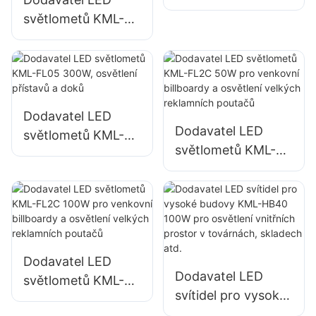
FL05 400W,
světlometů KML-
osvětlení náměstí a
FL05 240W,
parků
vhodných pro
průmyslové
závody, billboardy
a osvětlení velkých
Dodavatel LED
Dodavatel LED
reklamních cedulí.
světlometů KML-
světlometů KML-
FL05 300W,
FL2C 50W pro
osvětlení přístavů a
venkovní billboardy
​​doků
a osvětlení velkých
reklamních poutačů
Dodavatel LED
Dodavatel LED
světlometů KML-
svítidel pro vysoké
FL2C 100W pro
budovy KML-HB40