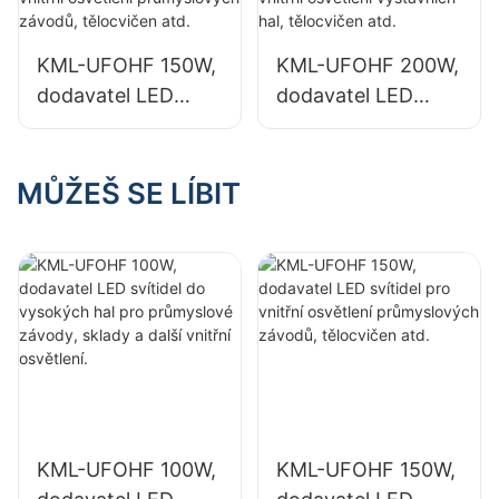
závody, sklady a
závody, sklady a
další vnitřní
další vnitřní
KML-UFOHF 150W,
KML-UFOHF 200W,
osvětlení.
osvětlení.
dodavatel LED
dodavatel LED
svítidel pro vnitřní
svítidel pro vnitřní
osvětlení
osvětlení
průmyslových
výstavních hal,
MŮŽEŠ SE LÍBIT
závodů, tělocvičen
tělocvičen atd.
atd.
KML-UFOHF 100W,
KML-UFOHF 150W,