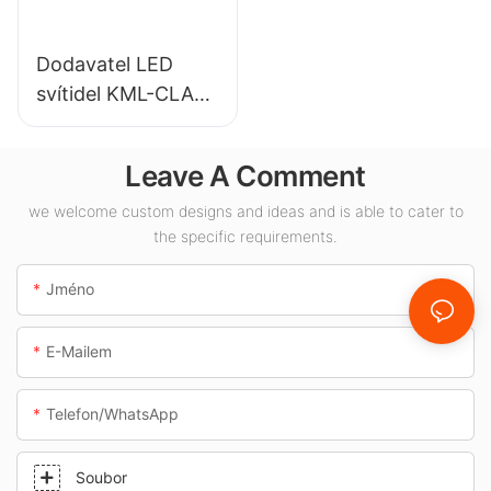
Dodavatel LED
svítidel KML-CLA
100W pro vnitřní
prostory, jako jsou
Leave A Comment
čerpací stanice a
podchody.
we welcome custom designs and ideas and is able to cater to
the specific requirements.
Jméno
E-Mailem
Telefon/whatsApp
Soubor