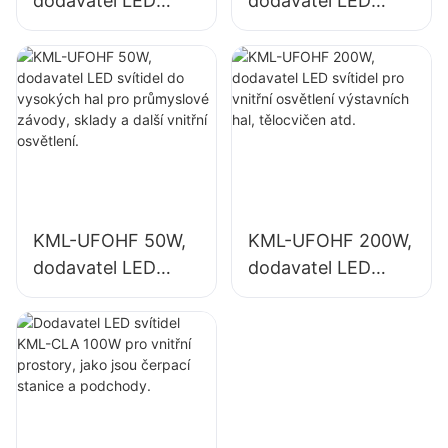
dodavatel LED
dodavatel LED
svítidel do
svítidel pro vnitřní
vysokých hal pro
osvětlení
průmyslové
průmyslových
závody, sklady a
závodů, tělocvičen
další vnitřní
atd.
osvětlení.
KML-UFOHF 50W,
KML-UFOHF 200W,
dodavatel LED
dodavatel LED
svítidel do
svítidel pro vnitřní
vysokých hal pro
osvětlení
průmyslové
výstavních hal,
závody, sklady a
tělocvičen atd.
další vnitřní
osvětlení.