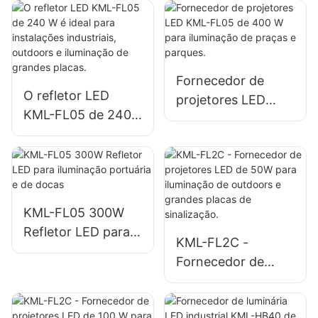
150 W para
W para iluminação
iluminação de
de emergência e
estacionamentos e
locais de desastres.
áreas de
Fornecedor de
armazenamento.
O refletor LED
projetores LED
KML-FL05 de 240
KML-FL05 de 400
W é ideal para
W para iluminação
instalações
de praças e
industriais,
parques.
outdoors e
iluminação de
KML-FL05 300W
grandes placas.
Refletor LED para
KML-FL2C -
iluminação
Fornecedor de
portuária e de
projetores LED de
docas
50W para