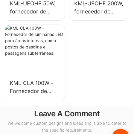
KML-UFOHF 50W,
KML-UFOHF 200W,
fornecedor de
fornecedor de
luminária LED de
luminárias LED de
alta potência para
alta potência para
instalações
iluminação interna
industriais,
em pavilhões de
armazéns e outras
exposições,
aplicações de
ginásios, etc.
iluminação interna.
KML-CLA 100W -
Fornecedor de
luminárias LED para
áreas internas,
Leave A Comment
como postos de
gasolina e
we welcome custom designs and ideas and is able to cater to
the specific requirements.
passagens