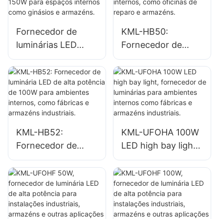
em fábricas,
em fábricas,
armazéns, etc.
armazéns, etc.
Fornecedor de
KML-HB50:
luminárias LED
Fornecedor de
industriais e de
luminária LED de
mineração KML-
alta potência de
HB30 de 150W
150 W para
para espaços
ambientes
internos como
internos, como
ginásios e
oficinas de reparo
KML-HB52:
KML-UFOHA 100W
armazéns.
e armazéns.
Fornecedor de
LED high bay light,
luminária LED de
fornecedor de
alta potência de
luminárias para
100W para
ambientes internos
ambientes
como fábricas e
internos, como
armazéns