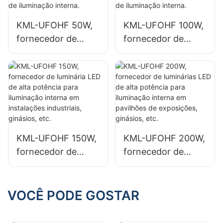
fábricas e
industriais.
armazéns
KML-UFOHF 50W,
KML-UFOHF 100W,
industriais.
fornecedor de
fornecedor de
luminária LED de
luminária LED de
alta potência para
alta potência para
instalações
instalações
industriais,
industriais,
armazéns e outras
armazéns e outras
aplicações de
aplicações de
iluminação interna.
iluminação interna.
KML-UFOHF 150W,
KML-UFOHF 200W,
fornecedor de
fornecedor de
luminária LED de
luminárias LED de
alta potência para
alta potência para
iluminação interna
iluminação interna
VOCÊ PODE GOSTAR
em instalações
em pavilhões de
industriais,
exposições,