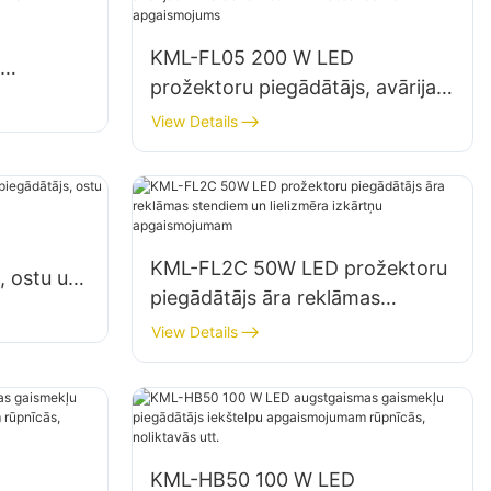
KML-FL05 200 W LED
prožektoru piegādātājs, avārijas
tavu
un katastrofu seku likvidēšanas
View Details
vietu apgaismojums
KML-FL2C 50W LED prožektoru
, ostu un
piegādātājs āra reklāmas
stendiem un lielizmēra izkārtņu
View Details
apgaismojumam
KML-HB50 100 W LED