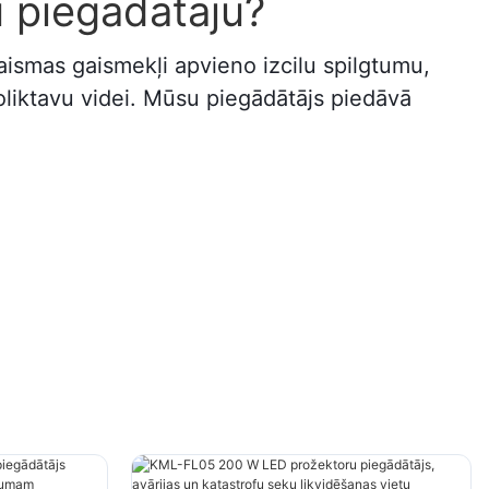
 piegādātāju?
smas gaismekļi apvieno izcilu spilgtumu,
oliktavu videi. Mūsu piegādātājs piedāvā