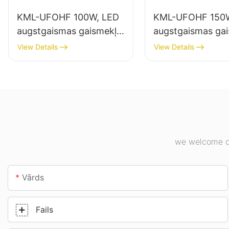
KML-UFOHF 100W, LED
KML-UFOHF 150W
augstgaismas gaismekļu
augstgaismas ga
piegādātājs rūpniecības
piegādātājs iekšt
View Details
View Details
uzņēmumiem,
apgaismojumam
noliktavām un citiem
rūpniecības uzņ
iekštelpu apgaismojuma
sporta zālēs utt.
lietojumiem.
we welcome cu
Vārds
Fails