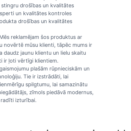
 stingru drošības un kvalitātes
sperti un kvalitātes kontroles
rodukta drošības un kvalitātes
. Mēs reklamējam šos produktus ar
tu novērtē mūsu klienti, tāpēc mums ir
a daudz jaunu klientu un lielu skaitu
r ļoti vērtīgi klientiem.
apgaismojumu plašām rūpnieciskām un
oģiju. Tie ir izstrādāti, lai
vienmērīgu spilgtumu, lai samazinātu
piegādātājs, zīmols piedāvā modernus,
adīti izturībai.