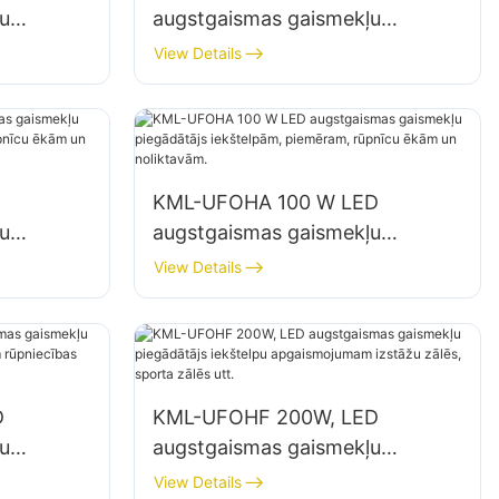
u
augstgaismas gaismekļu
piegādātājs iekštelpu
View Details
ās,
apgaismojumam rūpnīcās,
noliktavās utt.
KML-UFOHA 100 W LED
u
augstgaismas gaismekļu
,
piegādātājs iekštelpām,
View Details
ām un
piemēram, rūpnīcu ēkām un
noliktavām.
D
KML-UFOHF 200W, LED
u
augstgaismas gaismekļu
piegādātājs iekštelpu
View Details