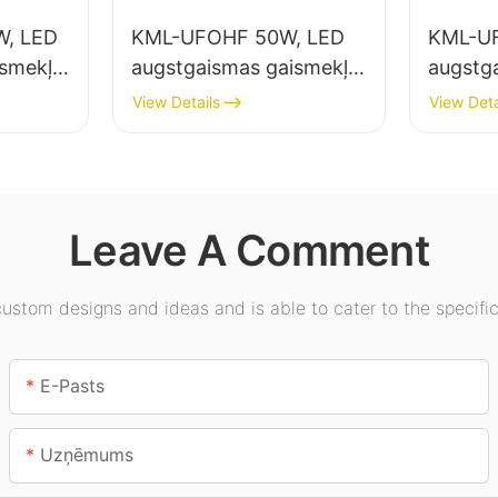
, LED
KML-UFOHF 50W, LED
KML-U
ismekļu
augstgaismas gaismekļu
augstg
elpu
piegādātājs rūpniecības
piegādā
View Details
View Deta
uzņēmumiem,
apgais
ēmumos,
noliktavām un citiem
zālēs, 
iekštelpu apgaismojuma
lietojumiem.
Leave A Comment
stom designs and ideas and is able to cater to the specific
E-Pasts
Uzņēmums