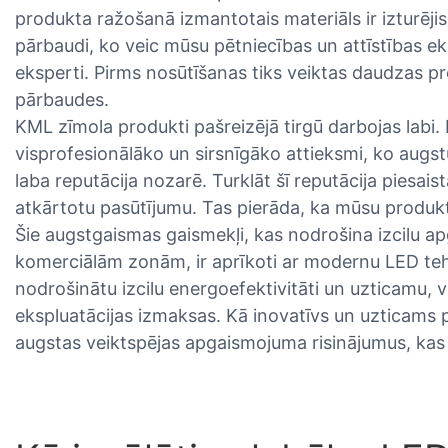
produkta ražošanā izmantotais materiāls ir izturējis
pārbaudi, ko veic mūsu pētniecības un attīstības ek
eksperti. Pirms nosūtīšanas tiks veiktas daudzas p
pārbaudes.
KML zīmola produkti pašreizējā tirgū darbojas labi
visprofesionālāko un sirsnīgāko attieksmi, ko augs
laba reputācija nozarē. Turklāt šī reputācija piesaist
atkārtotu pasūtījumu. Tas pierāda, ka mūsu produkti i
Šie augstgaismas gaismekļi, kas nodrošina izcilu 
komerciālām zonām, ir aprīkoti ar modernu LED tehnol
nodrošinātu izcilu energoefektivitāti un uzticamu, 
ekspluatācijas izmaksas. Kā inovatīvs un uzticams 
augstas veiktspējas apgaismojuma risinājumus, kas r