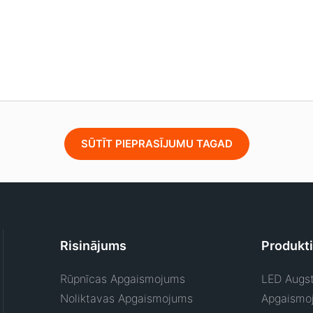
SŪTĪT PIEPRASĪJUMU TAGAD
Risinājums
Produkti
Rūpnīcas Apgaismojums
LED Augst
Noliktavas Apgaismojums
Apgaismo