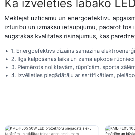
Kā izvēlēties labāko LE
Meklējat uzticamu un energoefektīvu apgaism
izturību un izmaksu ietaupījumu, padarot tos 
augstākās kvalitātes risinājumus, kas paredzēt
1. Energoefektīvs dizains samazina elektroenerģi
2. Ilgs kalpošanas laiks un zema apkope rūpniecis
3. Piemērots noliktavām, rūpnīcām, sporta zālēm
4. Izvēlieties piegādātāju ar sertifikātiem, pielā