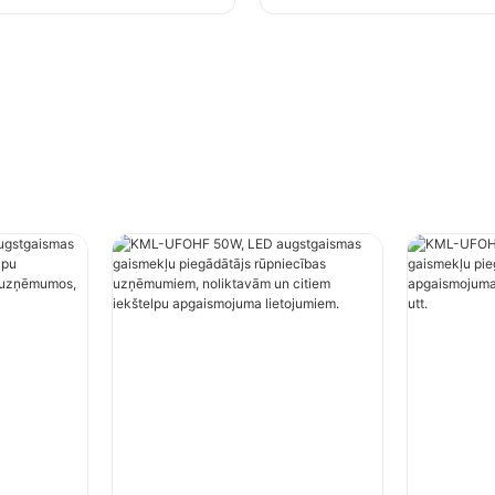
em, noliktavām un
apgaismojumam rūpnie
kštelpu apgaismojuma
uzņēmumos, sporta zāl
em.