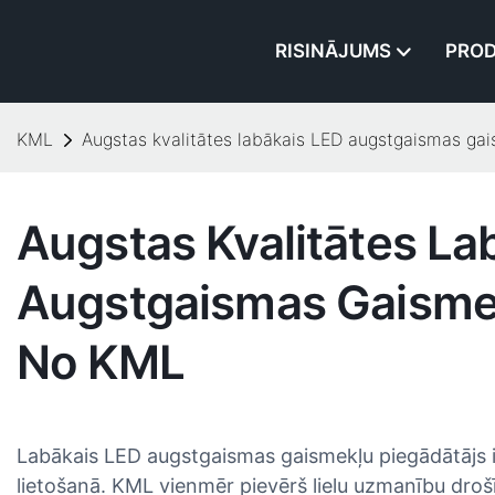
RISINĀJUMS
PROD
KML
Augstas kvalitātes labākais LED augstgaismas ga
Augstas Kvalitātes La
Augstgaismas Gaismek
No KML
Labākais LED augstgaismas gaismekļu piegādātājs ir 
lietošanā. KML vienmēr pievērš lielu uzmanību droš