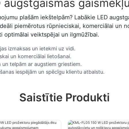
D augstgaismas gaismekļu
ojumu plašām iekštelpām? Labākie LED augstgai
ideāli piemērotus rūpnieciskai, komerciālai un n
i optimālai veiktspējai un ilgmūžībai.
jas izmaksas un ietekmi uz vidi.
kai un komerciālai lietošanai.
 un telpām ar augstiem griestiem.
gošanas iespējām un spēcīgu klientu atbalstu.
Saistītie Produkti