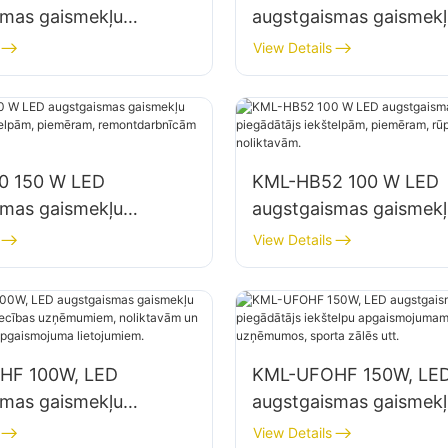
smas gaismekļu
augstgaismas gaismekļ
js iekštelpu
piegādātājs iekštelpu
View Details
jumam rūpnīcās,
apgaismojumam rūpnīc
 utt.
noliktavās utt.
0 150 W LED
KML-HB52 100 W LED
smas gaismekļu
augstgaismas gaismekļ
js iekštelpām,
piegādātājs iekštelpām
View Details
, remontdarbnīcām un
piemēram, rūpnīcu ēk
m.
noliktavām.
HF 100W, LED
KML-UFOHF 150W, LE
smas gaismekļu
augstgaismas gaismekļ
js rūpniecības
piegādātājs iekštelpu
View Details