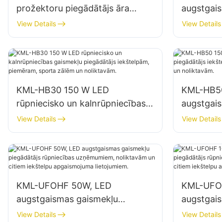
prožektoru piegādātājs āra
augstgai
reklāmas stendiem un lielizmēra
piegādātā
View Details
View Details
izkārtņu apgaismojumam
apgaismo
noliktavās
KML-HB30 150 W LED
KML-HB5
rūpniecisko un kalnrūpniecības
augstgai
gaismekļu piegādātājs
piegādātā
View Details
View Details
iekštelpām, piemēram, sporta
piemēram
zālēm un noliktavām.
noliktavā
KML-UFOHF 50W, LED
KML-UFO
augstgaismas gaismekļu
augstgai
piegādātājs rūpniecības
piegādātā
View Details
View Details