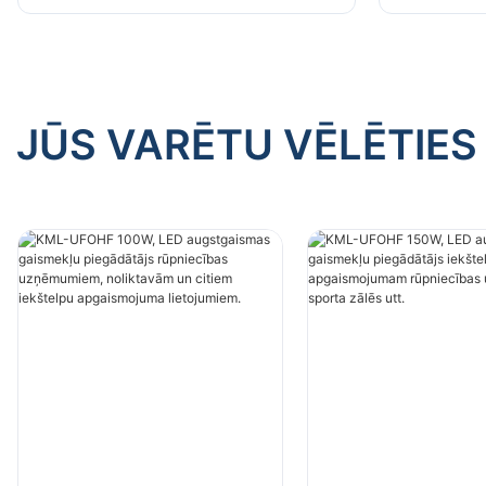
uzņēmumiem, noliktavām un
uzņēmumi
citiem iekštelpu apgaismojuma
citiem ie
lietojumiem.
lietojumi
JŪS VARĒTU VĒLĒTIES