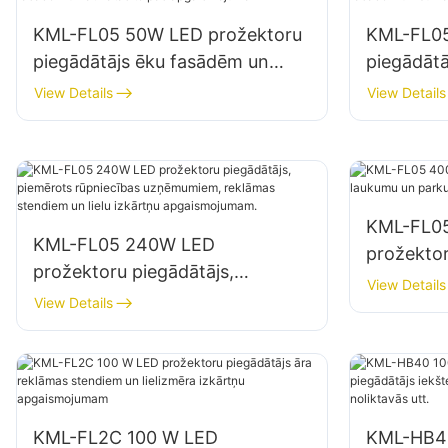
KML-FL05 50W LED prožektoru
KML-FL05
piegādātājs ēku fasādēm un
piegādāt
atklātas telpas apgaismojumam
būvlauku
View Details
View Details
KML-FL0
KML-FL05 240W LED
prožektor
prožektoru piegādātājs,
un parku
View Details
piemērots rūpniecības
View Details
uzņēmumiem, reklāmas
stendiem un lielu izkārtņu
apgaismojumam.
KML-FL2C 100 W LED
KML-HB4