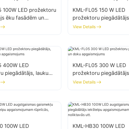
 100W LED prožektoru
KML-FL05 150 W LED
ājs ēku fasādēm un
prožektoru piegādātājs
mu apgaismojumam
autostāvvietu un nolik
View Details
apgaismojumam
5 400W LED
KML-FL05 300 W LED
u piegādātājs, laukumu
prožektoru piegādātājs
 apgaismojums
doku apgaismojums
View Details
0 100W LED
KML-HB30 100W LED