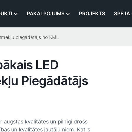
UKTI
PAKALPOJUMS
PROJEKTS
SPĒJA
ismekļu piegādātājs no KML
bākais LED
ļu Piegādātājs
augstas kvalitātes un pilnīgi drošs
ības un kvalitātes jautājumiem. Katrs