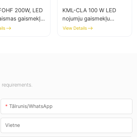
FOHF 200W, LED
KML-CLA 100 W LED
aismas gaismekļu
nojumju gaismekļu
tājs iekštelpu
piegādātājs iekštelpām,
ils
View Details
mojumam izstāžu
piemēram, degvielas
sporta zālēs utt.
uzpildes stacijām un
pazemes pārejām.
 requirements.
Tālrunis/WhatsApp
Vietne