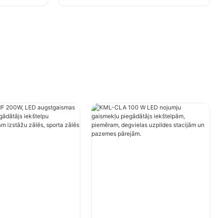
cības
apgaismojumam izstāžu zālēs,
ēs utt.
sporta zālēs utt.