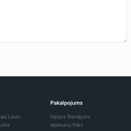
Pakalpojums
ais Lauru
Gatavs Risinājums
jums
Iepirkumu Plāni