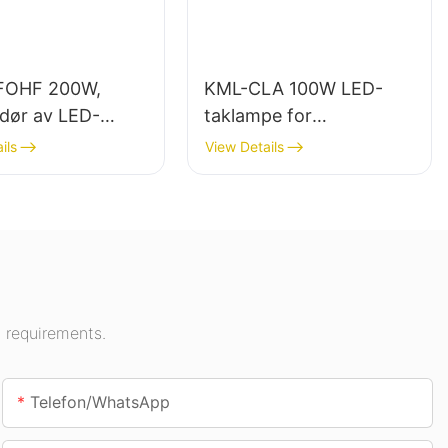
FOHF 200W,
KML-CLA 100W LED-
ndør av LED-
taklampe for
s for
innendørsområder som
ils
View Details
rsbelysning i
bensinstasjoner og
ngshaller,
underganger.
r osv.
 requirements.
Telefon/whatsApp