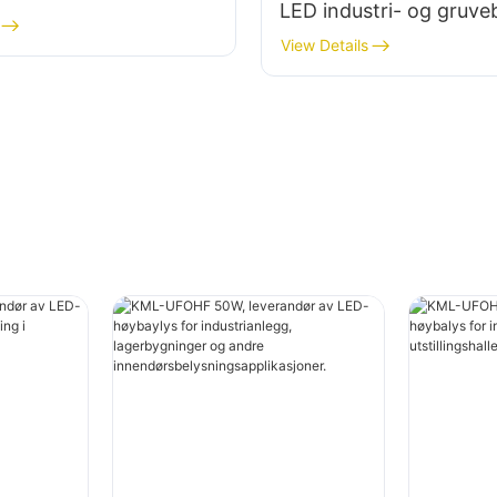
LED industri- og gruve
belysning i fabrikker,
for innendørsområder
View Details
inger osv.
treningsstudioer og
lagerbygninger.