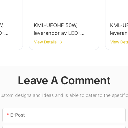
W,
KML-UFOHF 50W,
KML-U
D-
leverandør av LED-
levera
høybaylys for
høybaly
View Details
View Deta
ng i
industrianlegg,
innendø
ymsaler
lagerbygninger og andre
utstilli
innendørsbelysningsappl
gymsale
ikasjoner.
Leave A Comment
stom designs and ideas and is able to cater to the specific
E-Post