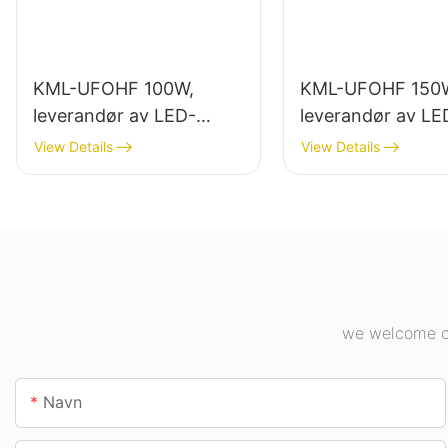
KML-UFOHF 100W,
KML-UFOHF 150
leverandør av LED-
leverandør av LE
høybaylys for
høybalys for
View Details
View Details
industrianlegg,
innendørsbelysni
lagerbygninger og andre
industrianlegg, g
innendørsbelysningsappl
osv.
ikasjoner.
we welcome cu
Navn