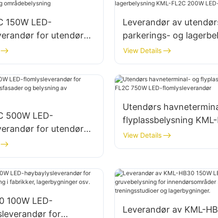
C 150W LED-
Leverandør av utendør
verandør for utendørs
parkerings- og lagerbe
 områdebelysning
KML-FL2C 200W LED-f
View Details
Utendørs havnetermina
C 500W LED-
flyplassbelysning KML
verandør for utendørs
750W LED-flomlysleve
View Details
fasader og belysning
plasser
0 100W LED-
Leverandør av KML-H
leverandør for