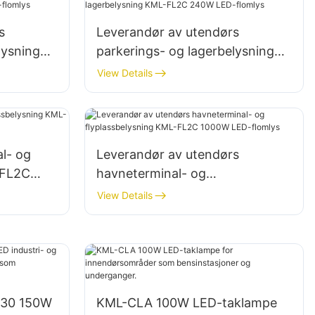
s
Leverandør av utendørs
lysning
parkerings- og lagerbelysning
lomlys
KML-FL2C 240W LED-flomlys
View Details
l- og
Leverandør av utendørs
-FL2C
havneterminal- og
randør
flyplassbelysning KML-FL2C
View Details
1000W LED-flomlys
B30 150W
KML-CLA 100W LED-taklampe