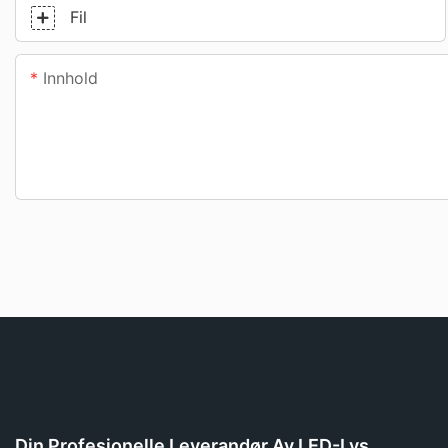
Fil
Innhold
Din Profesjonelle Leverandør Av LED-Lys.