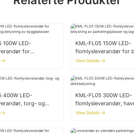
5 100W LED-
KML-FL05 150W LED-
verandør for
flomlysleverandør for 
fasader og belysning
av parkeringsplasser o
View Details
plasser
lagerområder
5 400W LED-
KML-FL05 300W LED-
verandør, torg- og
flomlysleverandør, hav
sning
dokkbelysning
View Details