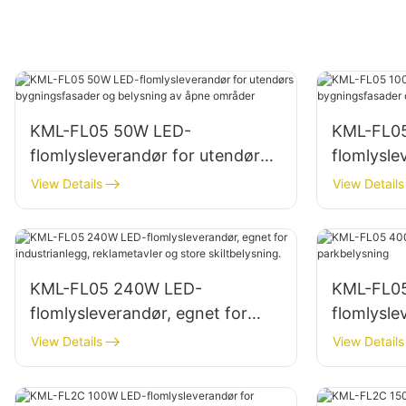
KML-FL05 50W LED-
KML-FL0
flomlysleverandør for utendørs
flomlysle
bygningsfasader og belysning
bygnings
View Details
View Details
av åpne områder
av bygge
KML-FL05 240W LED-
KML-FL0
flomlysleverandør, egnet for
flomlysle
industrianlegg, reklametavler og
parkbely
View Details
View Details
store skiltbelysning.