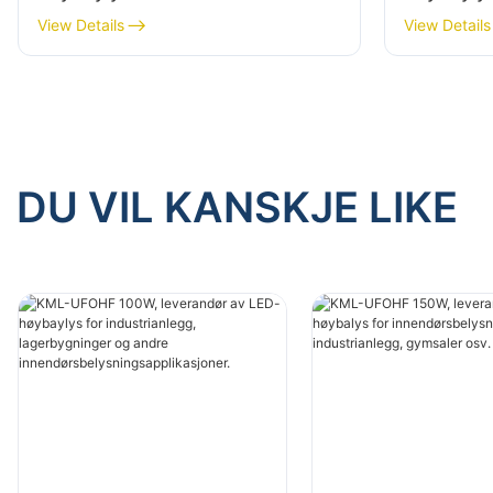
innendørsbelysning i fabrikker,
innendørs
View Details
View Details
lagerbygninger osv.
lagerbygn
DU VIL KANSKJE LIKE