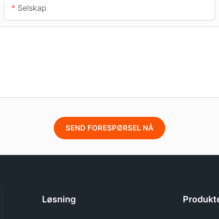
Selskap
SEND FORESPØRSEL NÅ
Løsning
Produkt