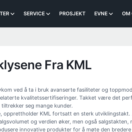
TER
SERVICE
PROSJEKT
EVNE
OM 
klysene Fra KML
m ved å ta i bruk avanserte fasiliteter og toppmoder
relaterte kvalitetssertifiseringer. Takket være det 
 tiltrekker seg mange kunder.
, opprettholder KML fortsatt en sterk utviklingstakt. 
salgsvolumet og verdien øker, men også salgstakten,
produsere innovative produkter for å møte den breder