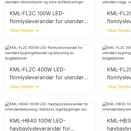
KML-FL2C 100W LED-
KML-FL2
flomlysleverandør for utendørs
flomlysle
reklametavler og store
vegg- og
View Details
View Details
skiltbelysninger
KML-FL2C 400W LED-
KML-FL2
flomlysleverandør for utendørs
flomlysle
bygningsfasader og belysning
bygnings
View Details
View Details
av byggeplasser
av bygge
KML-HB40 100W LED-
KML-HB3
høybaylysleverandør for
høybaylys