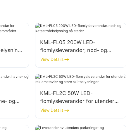
KML-FL05 200W LED-
belysning
flomlysleverandør, nød- og
g
katastrofebelysning på steder
View Details
KML-FL2C 50W LED-
ne- og
flomlysleverandør for utendørs
reklametavler og store
View Details
skiltbelysninger