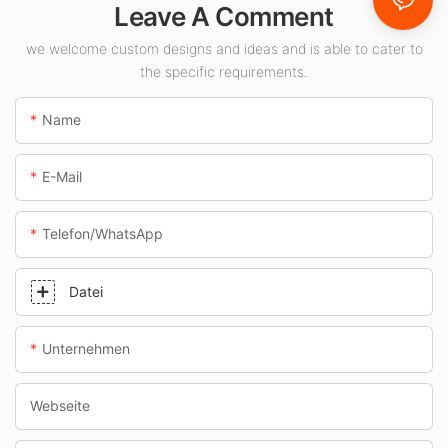
Leave A Comment
Innenräume wie
Tankstellen und
we welcome custom designs and ideas and is able to cater to
the specific requirements.
Unterführungen.
Name
E-Mail
Telefon/WhatsApp
Datei
Unternehmen
Webseite