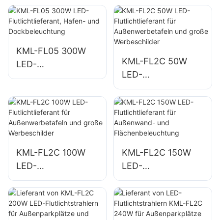
Parkbeleuchtung
geeignet für
Industrieanlagen,
Werbetafeln und
die Beleuchtung
KML-FL05 300W
KML-FL2C 50W
großer Schilder.
LED-
LED-
Flutlichtlieferant,
Flutlichtlieferant für
Hafen- und
Außenwerbetafeln
Dockbeleuchtung
und große
Werbeschilder
KML-FL2C 100W
KML-FL2C 150W
LED-
LED-
Flutlichtlieferant für
Flutlichtlieferant für
Außenwerbetafeln
Außenwand- und
und große
Flächenbeleuchtun
Werbeschilder
g