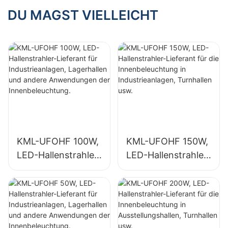
Innenräume wie
für Innenräume wie
DU MAGST VIELLEICHT
Tankstellen und
Turnhallen und
Unterführungen.
Lagerhallen.
KML-UFOHF 100W,
KML-UFOHF 150W,
LED-Hallenstrahler-
LED-Hallenstrahler-
Lieferant für
Lieferant für die
Industrieanlagen,
Innenbeleuchtung
Lagerhallen und
in Industrieanlagen,
andere
Turnhallen usw.
Anwendungen der