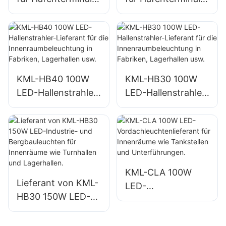
und Flughäfen:
und Flughäfen:
Lieferant des LED-
Lieferant des LED-
Flutlichts KML-
Flutlichts KML-
FL2C 750W
FL2C 1000W.
KML-HB40 100W
KML-HB30 100W
LED-Hallenstrahler-
LED-Hallenstrahler-
Lieferant für die
Lieferant für die
Innenraumbeleucht
Innenraumbeleucht
ung in Fabriken,
ung in Fabriken,
Lagerhallen usw.
Lagerhallen usw.
KML-CLA 100W
Lieferant von KML-
LED-
HB30 150W LED-
Vordachleuchtenlie
Industrie- und
ferant für
Bergbauleuchten