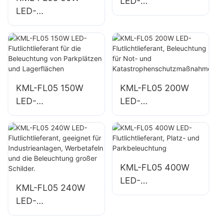
LED-
LED-
Flutlichtlieferant für
Flutlichtlieferant für
Gebäudefassaden
die
und
Außenbeleuchtung
Baustellenbeleucht
von
ung
Gebäudefassaden
KML-FL05 150W
KML-FL05 200W
und Freiflächen
LED-
LED-
Flutlichtlieferant für
Flutlichtlieferant,
die Beleuchtung
Beleuchtung für
von Parkplätzen
Not- und
und Lagerflächen
Katastrophenschut
zmaßnahmen
KML-FL05 400W
LED-
KML-FL05 240W
Flutlichtlieferant,
LED-
Platz- und
Flutlichtlieferant,