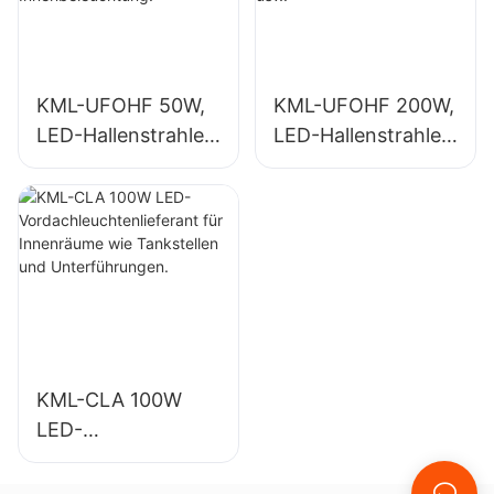
Innenbeleuchtung.
KML-UFOHF 50W,
KML-UFOHF 200W,
LED-Hallenstrahler-
LED-Hallenstrahler-
Lieferant für
Lieferant für die
Industrieanlagen,
Innenbeleuchtung
Lagerhallen und
in
andere
Ausstellungshallen,
Anwendungen der
Turnhallen usw.
Innenbeleuchtung.
KML-CLA 100W
LED-
Vordachleuchtenlie
ferant für