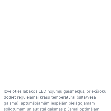
Izvēloties labākos LED nojumju gaismekļus, priekšroku
dodiet regulējamai krāsu temperatūrai (silta/vēsa
gaisma), aptumšojamām iespējām pielāgojamam
spilgtumam un augstai gaismas plūsmai optimālam