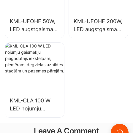
apgaismojuma
sporta zālēs utt.
lietojumiem.
KML-UFOHF 50W,
KML-UFOHF 200W,
LED augstgaismas
LED augstgaismas
gaismekļu
gaismekļu
piegādātājs
piegādātājs
rūpniecības
iekštelpu
uzņēmumiem,
apgaismojumam
noliktavām un
izstāžu zālēs,
citiem iekštelpu
sporta zālēs utt.
apgaismojuma
lietojumiem.
KML-CLA 100 W
LED nojumju
gaismekļu
piegādātājs
Leave A Comment
iekštelpām,