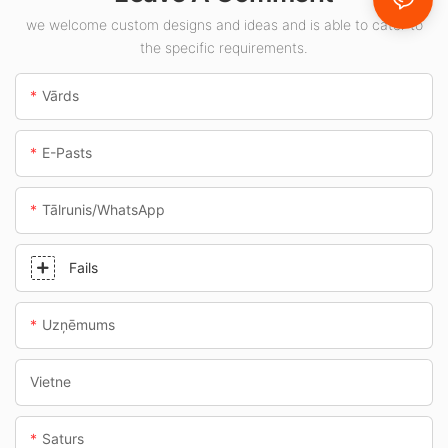
piemēram,
we welcome custom designs and ideas and is able to cater to
the specific requirements.
degvielas uzpildes
stacijām un
Vārds
pazemes pārejām.
E-Pasts
Tālrunis/WhatsApp
Fails
Uzņēmums
Vietne
Saturs