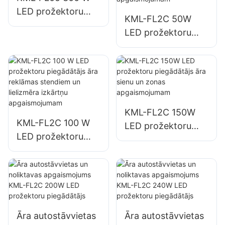
un lielu izkārtņu
LED prožektoru
KML-FL2C 50W
apgaismojumam.
piegādātājs, ostu
LED prožektoru
un doku
piegādātājs āra
apgaismojums
reklāmas stendiem
un lielizmēra
izkārtņu
apgaismojumam
KML-FL2C 150W
KML-FL2C 100 W
LED prožektoru
LED prožektoru
piegādātājs āra
piegādātājs āra
sienu un zonas
reklāmas stendiem
apgaismojumam
un lielizmēra
izkārtņu
apgaismojumam
Āra autostāvvietas
Āra autostāvvietas