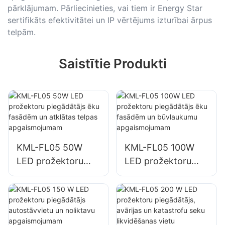
pārklājumam. Pārliecinieties, vai tiem ir Energy Star
sertifikāts efektivitātei un IP vērtējums izturībai ārpus
telpām.
Saistītie Produkti
KML-FL05 50W
KML-FL05 100W
LED prožektoru
LED prožektoru
piegādātājs ēku
piegādātājs ēku
fasādēm un
fasādēm un
atklātas telpas
būvlaukumu
apgaismojumam
apgaismojumam