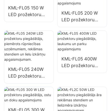
KML-FL05 150 W
KML-FL05 200 W
LED prožektoru
LED prožektoru
piegādātājs
piegādātājs,
autostāvvietu un
avārijas un
noliktavu
katastrofu seku
apgaismojumam
likvidēšanas vietu
apgaismojums
KML-FL05 400W
LED prožektoru
KML-FL05 240W
piegādātājs,
LED prožektoru
laukumu un parku
piegādātājs,
apgaismojums
piemērots
rūpniecības
uzņēmumiem,
reklāmas stendiem
KML-FL05 300 W