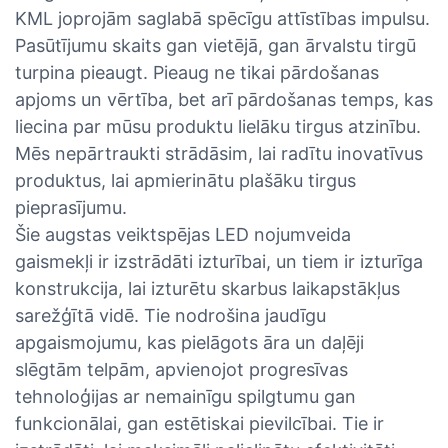
KML joprojām saglabā spēcīgu attīstības impulsu.
Pasūtījumu skaits gan vietējā, gan ārvalstu tirgū
turpina pieaugt. Pieaug ne tikai pārdošanas
apjoms un vērtība, bet arī pārdošanas temps, kas
liecina par mūsu produktu lielāku tirgus atzinību.
Mēs nepārtraukti strādāsim, lai radītu inovatīvus
produktus, lai apmierinātu plašāku tirgus
pieprasījumu.
Šie augstas veiktspējas LED nojumveida
gaismekļi ir izstrādāti izturībai, un tiem ir izturīga
konstrukcija, lai izturētu skarbus laikapstākļus
sarežģītā vidē. Tie nodrošina jaudīgu
apgaismojumu, kas pielāgots āra un daļēji
slēgtām telpām, apvienojot progresīvas
tehnoloģijas ar nemainīgu spilgtumu gan
funkcionālai, gan estētiskai pievilcībai. Tie ir