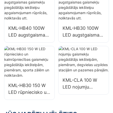
LED prožektoru
LED prožektoru
piegādātājs
piegādātājs
KML-HB40 100W
KML-HB30 100W
LED augstgaismas
LED augstgaismas
gaismekļu
gaismekļu
piegādātājs
piegādātājs
iekštelpu
iekštelpu
apgaismojumam
apgaismojumam
rūpnīcās,
rūpnīcās,
noliktavās utt.
noliktavās utt.
KML-CLA 100 W
KML-HB30 150 W
LED nojumju
LED rūpniecisko un
gaismekļu
kalnrūpniecības
piegādātājs
gaismekļu
iekštelpām,
piegādātājs