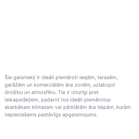
Šie gaismekļi ir ideāli piemēroti ieejām, terasēm,
garāžām un komerciālām āra zonām, uzlabojot
drošību un atmosfēru. Tie ir izturīgi pret
laikapstākļiem, padarot tos ideāli piemērotus
skarbākam klimatam vai pārklātām āra telpām, kurām
nepieciešams pastāvīgs apgaismojums.