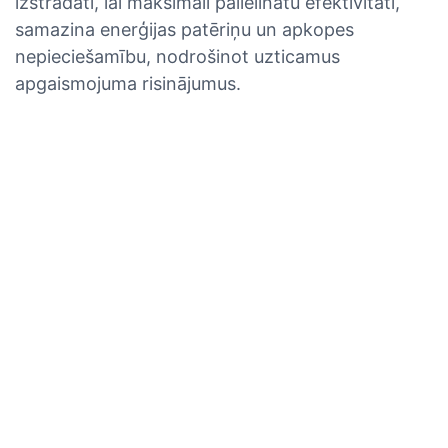
izstrādāti, lai maksimāli palielinātu efektivitāti,
samazina enerģijas patēriņu un apkopes
nepieciešamību, nodrošinot uzticamus
apgaismojuma risinājumus.