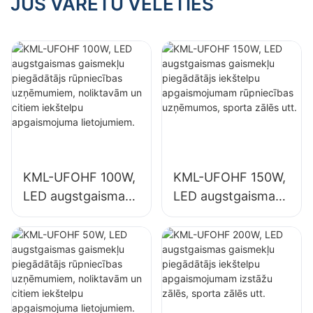
JŪS VARĒTU VĒLĒTIES
piemēram,
iekštelpām,
degvielas uzpildes
piemēram, sporta
stacijām un
zālēm un
pazemes pārejām.
noliktavām.
KML-UFOHF 100W,
KML-UFOHF 150W,
LED augstgaismas
LED augstgaismas
gaismekļu
gaismekļu
piegādātājs
piegādātājs
rūpniecības
iekštelpu
uzņēmumiem,
apgaismojumam
noliktavām un
rūpniecības
citiem iekštelpu
uzņēmumos,