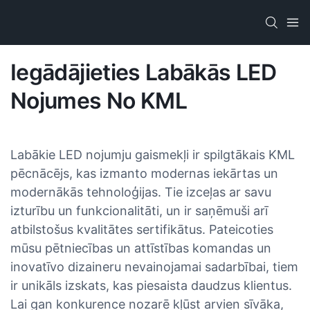
Iegādājieties Labākās LED
Nojumes No KML
Labākie LED nojumju gaismekļi ir spilgtākais KML
pēcnācējs, kas izmanto modernas iekārtas un
modernākās tehnoloģijas. Tie izceļas ar savu
izturību un funkcionalitāti, un ir saņēmuši arī
atbilstošus kvalitātes sertifikātus. Pateicoties
mūsu pētniecības un attīstības komandas un
inovatīvo dizaineru nevainojamai sadarbībai, tiem
ir unikāls izskats, kas piesaista daudzus klientus.
Lai gan konkurence nozarē kļūst arvien sīvāka,