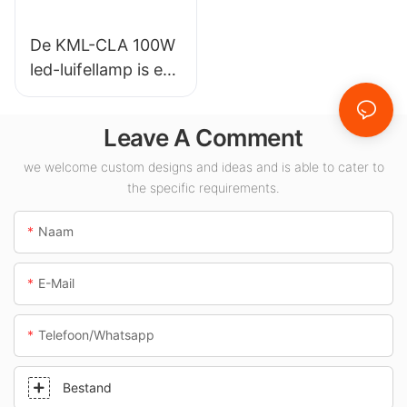
De KML-CLA 100W
led-luifellamp is een
leverancier voor
binnenruimtes
Leave A Comment
zoals tankstations
en tunnels.
we welcome custom designs and ideas and is able to cater to
the specific requirements.
Naam
E-Mail
Telefoon/whatsapp
Bestand