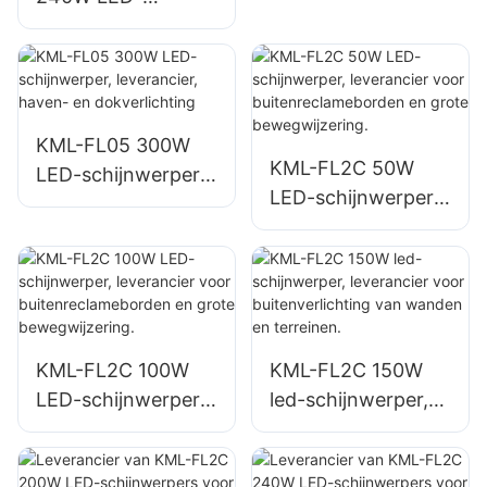
en parkverlichting
schijnwerper is
geschikt voor
industriële
installaties,
reclameborden en
KML-FL05 300W
KML-FL2C 50W
grote
LED-schijnwerper,
LED-schijnwerper,
bewegwijzering.
leverancier, haven-
leverancier voor
en dokverlichting
buitenreclamebord
en en grote
bewegwijzering.
KML-FL2C 100W
KML-FL2C 150W
LED-schijnwerper,
led-schijnwerper,
leverancier voor
leverancier voor
buitenreclamebord
buitenverlichting