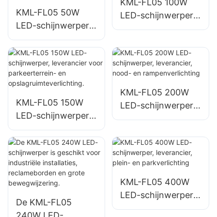
KML-FL05 100W
KML-FL05 50W
LED-schijnwerper,
LED-schijnwerper,
leverancier voor
leverancier voor
gevelverlichting en
buitenverlichting
verlichting op
van gebouwgevels
bouwplaatsen.
en openbare
ruimtes.
KML-FL05 200W
KML-FL05 150W
LED-schijnwerper,
LED-schijnwerper,
leverancier, nood-
leverancier voor
en
parkeerterrein- en
rampenverlichting
opslagruimteverlich
ting.
KML-FL05 400W
LED-schijnwerper,
De KML-FL05
leverancier, plein-
240W LED-