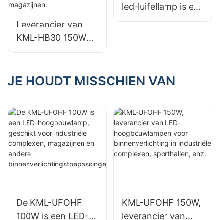
led-luifellamp is een
leverancier voor
Leverancier van
binnenruimtes
KML-HB30 150W
zoals tankstations
LED-lampen voor
en tunnels.
industriële en
mijnbouwtoepassin
JE HOUDT MISSCHIEN VAN
gen, geschikt voor
binnenruimtes
zoals gymzalen en
magazijnen.
De KML-UFOHF
KML-UFOHF 150W,
100W is een LED-
leverancier van