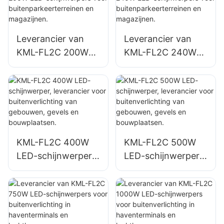
en en grote
van wanden en
bewegwijzering.
terreinen.
Leverancier van
Leverancier van
KML-FL2C 200W
KML-FL2C 240W
LED-schijnwerpers
LED-schijnwerpers
voor
voor
buitenparkeerterrei
buitenparkeerterrei
nen en magazijnen.
nen en magazijnen.
KML-FL2C 400W
KML-FL2C 500W
LED-schijnwerper,
LED-schijnwerper,
leverancier voor
leverancier voor
buitenverlichting
buitenverlichting
van gebouwen,
van gebouwen,
gevels en
gevels en
bouwplaatsen.
bouwplaatsen.