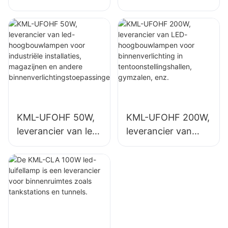
hoogbouwlamp,
LED-
geschikt voor
hoogbouwlampen
industriële
voor
complexen,
binnenverlichting in
magazijnen en
industriële
andere
complexen,
binnenverlichtingst
sporthallen, enz.
oepassingen.
KML-UFOHF 50W,
KML-UFOHF 200W,
leverancier van led-
leverancier van
hoogbouwlampen
LED-
voor industriële
hoogbouwlampen
installaties,
voor
magazijnen en
binnenverlichting in
andere
tentoonstellingshall
binnenverlichtingst
en, gymzalen, enz.
oepassingen.