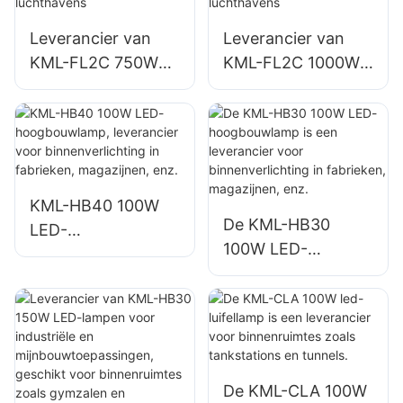
Leverancier van
Leverancier van
KML-FL2C 750W
KML-FL2C 1000W
LED-schijnwerpers
LED-schijnwerpers
voor
voor
buitenverlichting in
buitenverlichting in
haventerminals en
haventerminals en
luchthavens
luchthavens
KML-HB40 100W
De KML-HB30
LED-
100W LED-
hoogbouwlamp,
hoogbouwlamp is
leverancier voor
een leverancier
binnenverlichting in
voor
fabrieken,
binnenverlichting in
magazijnen, enz.
fabrieken,
De KML-CLA 100W
magazijnen, enz.